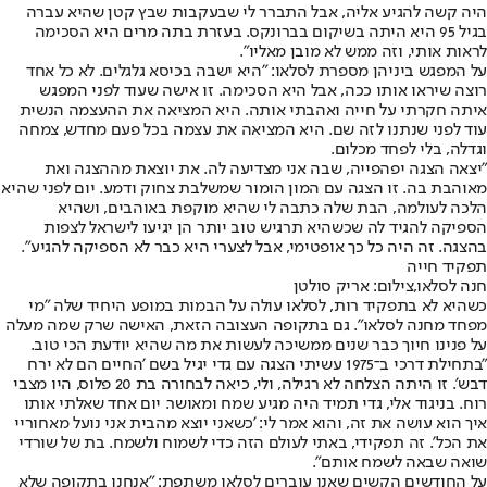
היה קשה להגיע אליה, אבל התברר לי שבעקבות שבץ קטן שהיא עברה
בגיל 95 היא היתה בשיקום בברונקס. בעזרת בתה מרים היא הסכימה
לראות אותי, וזה ממש לא מובן מאליו".
על המפגש ביניהן מספרת לסלאו: "היא ישבה בכיסא גלגלים. לא כל אחד
רוצה שיראו אותו ככה, אבל היא הסכימה. זו אישה שעוד לפני המפגש
איתה חקרתי על חייה ואהבתי אותה. היא המציאה את ההעצמה הנשית
עוד לפני שנתנו לזה שם. היא המציאה את עצמה בכל פעם מחדש, צמחה
וגדלה, בלי לפחד מכלום.
"יצאה הצגה יפהפייה, שבה אני מצדיעה לה. את יוצאת מההצגה ואת
מאוהבת בה. זו הצגה עם המון הומור שמשלבת צחוק ודמע. יום לפני שהיא
הלכה לעולמה, הבת שלה כתבה לי שהיא מוקפת באוהבים, ושהיא
הספיקה להגיד לה שכשהיא תרגיש טוב יותר הן יגיעו לישראל לצפות
בהצגה. זה היה כל כך אופטימי, אבל לצערי היא כבר לא הספיקה להגיע".
תפקיד חייה
חנה לסלאו,צילום: אריק סולטן
כשהיא לא בתפקיד רות, לסלאו עולה על הבמות במופע היחיד שלה "מי
מפחד מחנה לסלאו". גם בתקופה העצובה הזאת, האישה שרק שמה מעלה
על פנינו חיוך כבר שנים ממשיכה לעשות את מה שהיא יודעת הכי טוב.
"בתחילת דרכי ב־1975 עשיתי הצגה עם גדי יגיל בשם 'החיים הם לא ירח
דבש'. זו היתה הצלחה לא רגילה, ולי, כיאה לבחורה בת 20 פלוס, היו מצבי
רוח. בניגוד אלי, גדי תמיד היה מגיע שמח ומאושר. יום אחד שאלתי אותו
איך הוא עושה את זה, והוא אמר לי: 'כשאני יוצא מהבית אני נועל מאחוריי
את הכל'. זה תפקידי, באתי לעולם הזה כדי לשמוח ולשמח. בת של שורדי
שואה שבאה לשמח אותם".
על החודשים הקשים שאנו עוברים לסלאו משתפת: "אנחנו בתקופה שלא