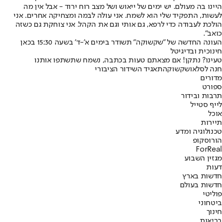
היינו בה מעולם. יש ימים של ייאוש ושל מצב רוח ירוד - אבל אין מה
לעשות, התפקיד שלי הוא לשמח. אני עולה לבמה ומצחיקה אחרים. אני
הולכת לעבודה כדי לרפא, גם אותי וגם את הקהל. אני צוחקת גם כשזה
כואב".
העונה החדשה של "שקשוקה" תשודר בימים א'-ד' בשעה 15:30 בכאן
חינוכית ובדיגיטל
טעינו? נתקן! אם מצאתם טעות בכתבה, נשמח שתשתפו אותנו
חנה לסלאו
שקשוקה
תאגיד השידור הציבורי
מדורים
ספורט
תרבות ובידור
לייף סטייל
אוכל
תיירות
טכנולוגיה ומדע
הורוסקופ
ForReal
מגזין השבוע
דעות
חדשות בארץ
חדשות בעולם
פוליטי
ביטחוני
חינוך
בריאות