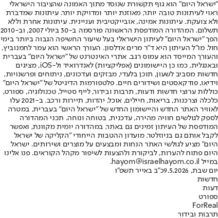
"ישראל היום" הוא גוף תקשורת שנוסד מתוך האמונה שהציבור הישראלי
ראוי לעיתונות טובה יותר, מאוזנת יותר ומדויקת יותר. עיתונות שמדברת
ולא צועקת. עיתונות אמינה, אובייקטיבית ועניינית. עיתונות אחרת וללא
תשלום. המהדורה המודפסת הראשונה פורסמה ב-30 ביולי 2007, וב-2010
הפך "ישראל היום" לעיתון הישראלי בעל שיעור החשיפה הגבוה ביותר בימי
חול. מו"ל העיתון היא ד"ר מרים אדלסון. העורך הראשי הוא עמר לחמנוביץ,
והעורך המייסד הוא עמוס רגב. אתרי האינטרנט של "ישראל היום" בעברית
ובאנגלית, כמו כן היישומונים (אפליקציות) לאנדרואיד ול-iOS, מציגים
חדשות מסביב לשעון, תוכן בלעדי, מבזקים ועדכונים, ניתוחים ופרשנויות,
וידיאו, פודקאסטים ושידורים חיים. פלטפורמות הדיגיטל של "ישראל היום"
כוללות ערוצי חדשות ודעות, תרבות ובידור, לייף סטייל, טכנולוגיה, ספורט,
כלכלה וצרכנות, בריאות, חיילים, אוכל, יהדות, תיירות ורכב. ב-2021 עלו
לאוויר האתר החדש והיישומון החדש של "ישראל היום" בעברית, במטרה
לספק לגולשים חוויה מהירה, עדכנית, בטוחה ונוחה. תכני המהדורה
המודפסת של העיתון זמינים גם באתר, במהדורה יומית מקוונת, ואפשר
לקבל אותם גם בניוזלטר. מועדון ההטבות הייחודי "הקליקה של ישראל
היום" מציע לגולשי האתר הנחות ומבצעים על מוצרים ושירותים. ישראל
היום פתוח להערות, לביקורת ולהצעות לשיפור מקהל הקוראים. פנו אלינו
במייל hayom@israelhayom.co.il.
יום שבת, 9.5.2026
כ"ב באייר תשפ"ו
חדשות
דעות
ספורט
ForReal
תרבות ובידור