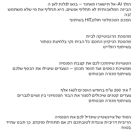
אל תישארו מאחור – בואו לגלות לאן ה-AI הולך
הבינה המלאכותית לא תחליף אנשים, היא תחליף את מי שלא משתמש
בה!
בשיתוף HIT,המכון הטכנולוגי חולון
מהפכת הרובוטיקה לבית
מהפכת הניקיון החכם: כל הבית נקי בלחיצת כפתור
בשיתוף רונלייט
הטעויות שיחתכו לכם את קצבת הפנסיה
ממשיכת כספים ועד חוסר תכנון – הצעדים שיצילו את הכסף שלכם
בשיתוף מנורה מבטחים
איך 200 ש"ח בחודש הופכים ל140 אלף ?
צעדים קטנים שיכולים לסגור את הבור הפנסיוני בין נשים לגברים
בשיתוף מנורה מבטחים
הסוד של איינשטיין שיגדיל לכם את הפנסיה
הריבית דריבית עובדת לטובתכם רק אם תתחילו מוקדם. כך תבנו עתיד
בטוח