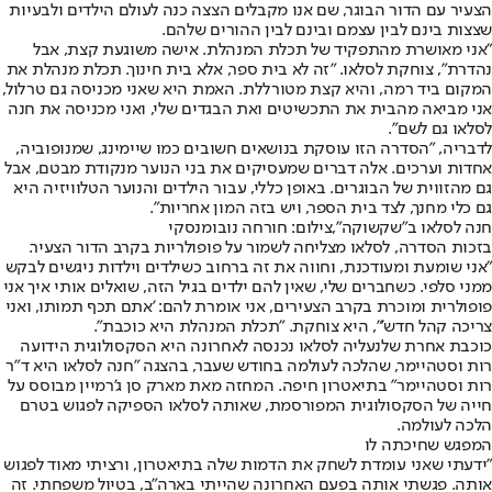
הצעיר עם הדור הבוגר, שם אנו מקבלים הצצה כנה לעולם הילדים ולבעיות
שצצות בינם לבין עצמם ובינם לבין ההורים שלהם.
"אני מאושרת מהתפקיד של תכלת המנהלת. אישה משוגעת קצת, אבל
נהדרת", צוחקת לסלאו. "זה לא בית ספר, אלא בית חינוך. תכלת מנהלת את
המקום ביד רמה, והיא קצת מטורללת. האמת היא שאני מכניסה גם טרלול,
אני מביאה מהבית את התכשיטים ואת הבגדים שלי, ואני מכניסה את חנה
לסלאו גם לשם".
לדבריה, "הסדרה הזו עוסקת בנושאים חשובים כמו שיימינג, שמנופוביה,
אחדות וערכים. אלה דברים שמעסיקים את בני הנוער מנקודת מבטם, אבל
גם מהזווית של הבוגרים. באופן כללי, עבור הילדים והנוער הטלוויזיה היא
גם כלי מחנך, לצד בית הספר, ויש בזה המון אחריות".
חנה לסלאו ב"שקשוקה",צילום: חורחה נובומנסקי
בזכות הסדרה, לסלאו מצליחה לשמור על פופולריות בקרב הדור הצעיר.
"אני שומעת ומעודכנת, וחווה את זה ברחוב כשילדים וילדות ניגשים לבקש
ממני סלפי. כשחברים שלי, שאין להם ילדים בגיל הזה, שואלים אותי איך אני
פופולרית ומוכרת בקרב הצעירים, אני אומרת להם: 'אתם תכף תמותו, ואני
צריכה קהל חדש'", היא צוחקת. "תכלת המנהלת היא כוכבת".
כוכבת אחרת שלנעליה לסלאו נכנסה לאחרונה היא הסקסולוגית הידועה
רות וסטהיימר, שהלכה לעולמה בחודש שעבר, בהצגה "חנה לסלאו היא ד"ר
רות וסטהיימר" בתיאטרון חיפה. המחזה מאת מארק סן ג'רמיין מבוסס על
חייה של הסקסולוגית המפורסמת, שאותה לסלאו הספיקה לפגוש בטרם
הלכה לעולמה.
המפגש שחיכתה לו
"ידעתי שאני עומדת לשחק את הדמות שלה בתיאטרון, ורציתי מאוד לפגוש
אותה. פגשתי אותה בפעם האחרונה שהייתי בארה"ב, בטיול משפחתי. זה