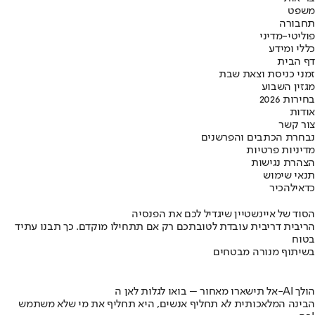
משפט
תחבורה
פוליטי-מדיני
כללי ומידע
דף הבית
זמני כניסת וצאת שבת
מגזין השבוע
בחירות 2026
אודות
צור קשר
נבחרת הכתבים והפרשנים
מדיניות פרטיות
הצהרת נגישות
תנאי שימוש
כדאי
להכיר
הסוד של איינשטיין שיגדיל לכם את הפנסיה
הריבית דריבית עובדת לטובתכם רק אם תתחילו מוקדם. כך תבנו עתיד
בטוח
בשיתוף מנורה מבטחים
אל תישארו מאחור – בואו לגלות לאן ה-AI הולך
הבינה המלאכותית לא תחליף אנשים, היא תחליף את מי שלא משתמש