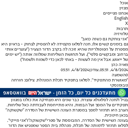
אוכל
מגזין
אנחנו מגייסים
English
X
תרבות
טלוויזיה
"אני צוחקת גם כשזה כואב"
גם בזמנים קשים אלו, חנה לסלאו מקפידה לא להפסיק לצחוק • בראיון היא
מספרת על הפופולריות שהיא זוכה לה בקרב הדור הצעיר ("עוצרים אותי
ברחוב ומבקשים סלפי"), ועל תחושת השליחות שמלווה אותה ("יש ימים
של ייאוש, אבל אין מה לעשות - באתי לכאן כדי לשמוח ולשמח")
מאיה כהן
4/8/2024, 05:51
,עודכן
4/8/2024, 05:51
0
השמעה
"מאושרת מהתפקיד". לסלאו בתפקיד תכלת המנהלת. צילום: חורחה
נובומנסקי
בגיל 71
חנה לסלאו
לא עוצרת. כבר שנים היא מצחיקה את כולנו במגוון
תפקידים על המסך ועל הבמות, והיא מתייחסת לעבודתה כאל שליחות.
הערב היא תחזור למסך במסגרת העונה השישית של הסדרה "שקשוקה"
בכאן חינוכית.
בעונה השישית של הסדרה, המבוססת על ספרי
"שקשוקה"
ו"אני מייקי",
לסלאו תחזור לדמותה של תכלת, מנהלת בית הספר שמפגיש את הדור