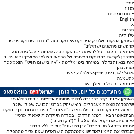
אוכל
מגזין
אנחנו מגייסים
English
X
תרבות
טלוויזיה
השחקן המקומי שלוהק לפרויקט של סקורסזה: "הבנתי שדווקא עכשיו
מחפשים שחקנים ישראלים"
אמיתי קדר כבר רגיל להשתתף בהפקות בינלאומיות • אבל כעת הוא
מתכונן לקראת הפרויקט המצופה של הבמאי העולמי המוערך והוא עושה
זאת בגאווה גדולה, במיוחד בימי מלחמה • "אין בי שום חשש", הוא מספר
מאיה כהן
4/7/2024, 11:41
,עודכן
4/7/2024, 12:57
0
השמעה
אמיתי קדר. צילום: אילן בשור
השחקן אמיתי קדר כבר זכה לחוות שטיחים אדומים וניחוח בינלאומי
של
הפקות נוצצות מעבר לים
. הוא שיחק בסרט "הבן של שאול" שזכה
ב-2016 ב
אוסקר
ובסדרה של
נטפליקס
"יהלומים". כעת הוא מתכונן לתפקיד
הבינלאומי הבא - המלך הורדוס -
בסדרה היוקרתית שמפיק מרטין
סקורסזה
, שתיקרא "The Saints" ("הקדושים").
אמיתי קדר על סט הסרט "הבן של שאול",צילום: ללא קרדיט
"קבלתי את הזימון לאודישן מהמלהקת הישראלית שפנו אליה מההפקה,