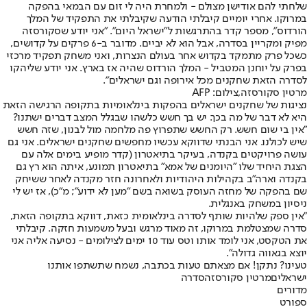
שלחתי להם אודישן מצולם - ולמחרת היה לי זום עם הבמאי בהפקה
במרוקו. אחרי יומיים קיבלתי הודעה שקיבלתי את התפקיד של המלך
הורדוס", מספר קדר בהתרגשות ל"ישראל היום". "אני יודע שסקורסזה
מפיק ומקריין בסדרה, אבל הוא לא יביים. מדובר ב-6 פרקים על קדושים,
כשכל פרק מתמקד בקדוש אחר בעולם הנצרות, ואני משחק תפקיד מרכזי
בפרק על יוחנן המטביל - המלך הורדוס שהיה אז בארץ. אני יודע שליהקו
לסדרה הזאת שחקנים מכל אירופה וגם ישראלים".
מרטין סקורסזה,צילום: AFP
נציגות של שחקנים ישראלים בהפקות בינלאומיות בתקופה הרגישה הזאת
היא לא דבר של מה בכך. יש בך חשש כלשהו שבגלל המצב דברים ישתנו?
"אין בי שום חשש. רק החשש שתפרוץ פה מלחמה מול לבנון, שזה חשש
שיש לכולנו. אני הבנתי שדווקא עכשיו מחפשים שחקנים ישראלים. אני גם
עושה פרויקטים בקנדה, בעיקר בתיאטרון (קדר מופיע בימים אלה עם
הצגת היחיד שלו "היומנים של אמא" בתיאטרון תמונע, איתה הוא רץ גם
בקנדה וארה"ב בקהילות היהודיות ולאחרונה חזר מקנדה לאחר ששיחק
שם בהפקה של מחזה העוסק בשואה בשם "מען לא ידוע"; מ"כ), אז יש לי
ניסיון במשחק באנגלית.
"אין ספק שלהיות שותף לסדרה בינלאומית כזאת, דווקא בתקופה הזאת,
סדרה שמצטלמת במרוקו, זה מאוד מרגש ובעל משמעות חזקה. קיבלתי
את הטקסט, אני לומד אותו וטס עוד 10 ימים לצילומים - נסיעה אליה אני
יוצא בגאווה גדולה".
טעינו? נתקן! אם מצאתם טעות בכתבה, נשמח שתשתפו אותנו
ישראלים
מרטין סקורסזה
סדרה
מדורים
ספורט