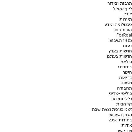
תרבות ובידור
לייף סטייל
אוכל
תיירות
טכנולוגיה ומדע
הורוסקופ
ForReal
מגזין השבוע
דעות
חדשות בארץ
חדשות בעולם
פוליטי
ביטחוני
חינוך
בריאות
משפט
תחבורה
פוליטי-מדיני
כללי ומידע
דף הבית
זמני כניסת וצאת שבת
מגזין השבוע
בחירות 2026
אודות
צור קשר