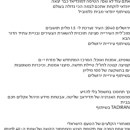
אתם עוד לא שם? הטיסה למונדיאל כבר יצאה
יונדאי לוקחת אתכם לבמה הכי גדולה בעולם
בשיתוף יונדאי מבית כלמוביל
ירושלים 2040: העיר נערכת ל- 1.5 מליון תושבים
מנכ"לית העירייה מציגה תוכנית להשארת הצעירים ובניית עתיד הדור
הבא
בשיתוף עיריית ירושלים
שופינג, אמנות ואוכל: המרכז המתחדש של מזרח י-ם
קפיצה קטנה לחו"ל: טיילת חדשה, מיצגי אמנות, וכיכרות משופצות
בהשקעה של 100 מיליון ₪
בשיתוף עיריית ירושלים
כך תחסכו בחשמל בלי להזיע
מהפכת האנרגיה של תדיראן: שליטה, אבטחת מידע וניהול אקלים חכם
בבית
בשיתוף TADIRAN
מאחורי הקלעים של הטעם הישראלי
איך אסם הפכה את תקופת הצנע והמחסור הקשה של שנות ה-40 למותג