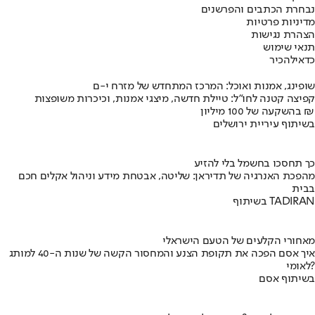
נבחרת הכתבים והפרשנים
מדיניות פרטיות
הצהרת נגישות
תנאי שימוש
כדאי
להכיר
שופינג, אמנות ואוכל: המרכז המתחדש של מזרח י-ם
קפיצה קטנה לחו"ל: טיילת חדשה, מיצגי אמנות, וכיכרות משופצות
בהשקעה של 100 מיליון ₪
בשיתוף עיריית ירושלים
כך תחסכו בחשמל בלי להזיע
מהפכת האנרגיה של תדיראן: שליטה, אבטחת מידע וניהול אקלים חכם
בבית
בשיתוף TADIRAN
מאחורי הקלעים של הטעם הישראלי
איך אסם הפכה את תקופת הצנע והמחסור הקשה של שנות ה-40 למותג
לאומי?
בשיתוף אסם