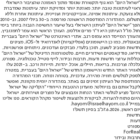
"ישראל היום" הוא גוף תקשורת שנוסד מתוך האמונה שהציבור הישראלי
ראוי לעיתונות טובה יותר, מאוזנת יותר ומדויקת יותר. עיתונות שמדברת
ולא צועקת. עיתונות אמינה, אובייקטיבית ועניינית. עיתונות אחרת וללא
תשלום. המהדורה המודפסת הראשונה פורסמה ב-30 ביולי 2007, וב-2010
הפך "ישראל היום" לעיתון הישראלי בעל שיעור החשיפה הגבוה ביותר בימי
חול. מו"ל העיתון היא ד"ר מרים אדלסון. העורך הראשי הוא עמר לחמנוביץ,
והעורך המייסד הוא עמוס רגב. אתרי האינטרנט של "ישראל היום" בעברית
ובאנגלית, כמו כן היישומונים (אפליקציות) לאנדרואיד ול-iOS, מציגים
חדשות מסביב לשעון, תוכן בלעדי, מבזקים ועדכונים, ניתוחים ופרשנויות,
וידיאו, פודקאסטים ושידורים חיים. פלטפורמות הדיגיטל של "ישראל היום"
כוללות ערוצי חדשות ודעות, תרבות ובידור, לייף סטייל, טכנולוגיה, ספורט,
כלכלה וצרכנות, בריאות, חיילים, אוכל, יהדות, תיירות ורכב. ב-2021 עלו
לאוויר האתר החדש והיישומון החדש של "ישראל היום" בעברית, במטרה
לספק לגולשים חוויה מהירה, עדכנית, בטוחה ונוחה. תכני המהדורה
המודפסת של העיתון זמינים גם באתר, במהדורה יומית מקוונת, ואפשר
לקבל אותם גם בניוזלטר. מועדון ההטבות הייחודי "הקליקה של ישראל
היום" מציע לגולשי האתר הנחות ומבצעים על מוצרים ושירותים. ישראל
היום פתוח להערות, לביקורת ולהצעות לשיפור מקהל הקוראים. פנו אלינו
במייל hayom@israelhayom.co.il.
יום ראשון, 7.6.2026
כ"ב בסיון תשפ"ו
חדשות
דעות
ספורט
ForReal
תרבות ובידור