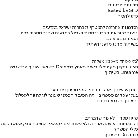
מדיניות פרטיות
Hosted by SPD
כדאי
להכיר
הזדמנות אחרונה להצטרף לנבחרות ישראל במדעים
בואו להכיר את חברי נבחרות ישראל במדעים שכבר מחכים לכם –
המיונים בעיצומם
בשיתוף מרכז מדעני העתיד
מי מפחד מ-200 מעלות?
השואב-שוטף החדש של Dreame מציג: ניקיון מקסימלי באפס מאמץ
בשיתוף Dreame
בזמן שהצפון נאבק, הסיוע הגיע מכיוון מפתיע
בעלי עסקים מספרים - זה המענק הכספי שעוזר לנו לחזור למסלול
בשיתוף מזרחי טפחות
נקיון פסח - לא מה שהכרתם
דק במיוחד, עוצמה אדירה ולא מפחד מאף מכשול: שואב האבק שמשנה את
כללי המשחק
בשיתוף Dreame