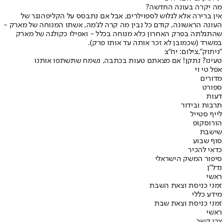
מה יקרה בעונה החדשה?
אין ברירה אלא לגלוש לספוילרים, אבל אם נתבסס על הקליפהנגר של
העונה הראשונה, קודם כל נבין מה קרה לג'מה, אשתו המנוחה של מארק -
שהתגלתה בפרק האחרון כלא מנוחה בכלל - ואפילו כקולגה של מארק
במשרד (שכמובן לא זכר אותה עד אותו פרק).
"ניתוק",צילום: יח"צ
טעינו? נתקן! אם מצאתם טעות בכתבה, נשמח שתשתפו אותנו
אפל טי וי
מדורים
ספורט
דעות
תרבות ובידור
לייף סטייל
הורוסקופ
שישבת
סוף שבוע
כדאי להכיר
סיפור המשק הישראלי
נדל"ן
ראשי
זמני כניסת וצאת השבת
מידע כללי
זמני כניסת וצאת שבת
ראשי
צרו קשר