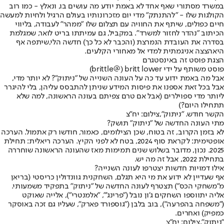
במשרד מסתורי שאף אחד לא באמת יודע מה עושים בו, ונאלץ - כמו רוב
הקולגות שלו - "להתנתק" מדי יום מזכרונותיו בעולם הרגיל ולחיות למעשה
חיים כפולים, שיתף את החוויה עם תצלום שלו "ממהר" לעבודה, בליווי
הכיתוב "נהדר לחזור למשרד". במקביל, גם עמיתתו בריט לואר, שמגלמת
בסדרה את העובדת הנמרצת (והכבר לא כל כך) חדשה הלי,
שיתפה אף
היא
הצצה אניגמתית למדי אל מאחורי הקלעים.
הצגת פוסט זה באינסטגרם
פוסט משותף על ידי ‏‎britt lower‎‏ (@‏‎brittle‎‏)
אבל מה באמת ידוע עד כה על העונה השנייה של "ניתוק"? לא יותר מדי,
אבל בכל זאת אספנו את פיסות המידע שניתן להתבסס עליהן, בלי להיגרר
ליותר מדי ספוילרים (אבל אם טרם צפיתם בעונה הראשונה, למה שלא
תתחילו היום?)
הקשר חודש. "ניתוק",צילום: יח"צ
מתי העונה החדשה של "ניתוק" תושק?
לא בזמן הקרוב, זה בטוח, שכן הצילומים, כאמור, חודשו רק אתמול. הערכה
אופטימית: לקראת סוף 2024, בטח לא לפני הקיץ. הערכה ריאלית: תחילת
2025. נכון, מדובר בשלוש שנים תמימות מאז שהעונה הראשונה שוחררה
בתחילת 2022, אבל זה מה יש.
אילו דמויות חדשות יצטרפו לעונה השנייה?
אף שעדיין לא ידוע את מי היא תגלם, השחקנית גוונדולין כריסטי (בריאן
מ"משחקי הכס") תצטרף לעונה החדשה של "ניתוק" בתפקיד משמעותי.
אליה יתווספו השחקים ג'ון נובל ("פרינג'", "אלמנטרי"), אלייה שאוקט
("משפחה בהפרעה"), בוב בלבן ("גוספורד פארק", שעליו גם זכה באוסקר
כמפיק) ואחרים.
"ניתוק",צילום: יח"צ