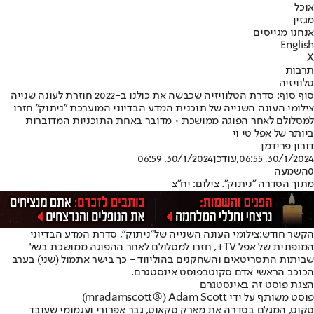
אוכל
מגזין
אנחנו מגייסים
English
X
תרבות
טלוויזיה
סוף סוף: סדרת הטלוויזיה שכבשה את כולנו ב-2022 חוזרת לעונה שנייה
צילומי העונה השנייה של תוכנית המדע הבדיוני המוערכת "ניתוק" חזרו
למסלולם לאחר הפוגה ממושכת • מדובר באחת התוכניות המדוברות
ביותר של אפל טי וי
דורון פרידמן
30/1/2024, 06:55
,עודכן
30/1/2024, 06:59
0
השמעה
מתוך הסדרה "ניתוק". צילום: יח"צ
הקשר חודש:
צילומי העונה השנייה של
"ניתוק"
, סדרת המדע הבדיוני
המופתית של אפל TV+, חזרו למסלולם לאחר ההפוגה ממושכת בשל
שביתות התסריטאים והשחקנים בהוליווד - כך בישר אתמול (שני) בערב
הכוכב הראשי אדם סקוט
בפוסט אינסטגרם
.
הצגת פוסט זה באינסטגרם
פוסט משותף על ידי ‏‎Adam Scott‎‏ (@‏‎mradamscott‎‏)
סקוט, המגלם בסדרה את מארק סקאוט, גבר אפרורי ועגמומי שעובד