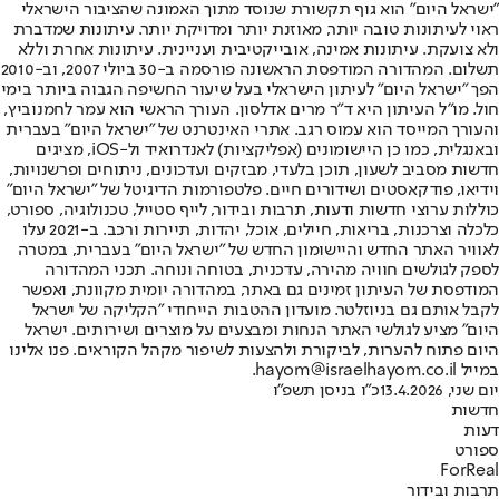
"ישראל היום" הוא גוף תקשורת שנוסד מתוך האמונה שהציבור הישראלי
ראוי לעיתונות טובה יותר, מאוזנת יותר ומדויקת יותר. עיתונות שמדברת
ולא צועקת. עיתונות אמינה, אובייקטיבית ועניינית. עיתונות אחרת וללא
תשלום. המהדורה המודפסת הראשונה פורסמה ב-30 ביולי 2007, וב-2010
הפך "ישראל היום" לעיתון הישראלי בעל שיעור החשיפה הגבוה ביותר בימי
חול. מו"ל העיתון היא ד"ר מרים אדלסון. העורך הראשי הוא עמר לחמנוביץ,
והעורך המייסד הוא עמוס רגב. אתרי האינטרנט של "ישראל היום" בעברית
ובאנגלית, כמו כן היישומונים (אפליקציות) לאנדרואיד ול-iOS, מציגים
חדשות מסביב לשעון, תוכן בלעדי, מבזקים ועדכונים, ניתוחים ופרשנויות,
וידיאו, פודקאסטים ושידורים חיים. פלטפורמות הדיגיטל של "ישראל היום"
כוללות ערוצי חדשות ודעות, תרבות ובידור, לייף סטייל, טכנולוגיה, ספורט,
כלכלה וצרכנות, בריאות, חיילים, אוכל, יהדות, תיירות ורכב. ב-2021 עלו
לאוויר האתר החדש והיישומון החדש של "ישראל היום" בעברית, במטרה
לספק לגולשים חוויה מהירה, עדכנית, בטוחה ונוחה. תכני המהדורה
המודפסת של העיתון זמינים גם באתר, במהדורה יומית מקוונת, ואפשר
לקבל אותם גם בניוזלטר. מועדון ההטבות הייחודי "הקליקה של ישראל
היום" מציע לגולשי האתר הנחות ומבצעים על מוצרים ושירותים. ישראל
היום פתוח להערות, לביקורת ולהצעות לשיפור מקהל הקוראים. פנו אלינו
במייל hayom@israelhayom.co.il.
יום שני, 13.4.2026
כ"ו בניסן תשפ"ו
חדשות
דעות
ספורט
ForReal
תרבות ובידור