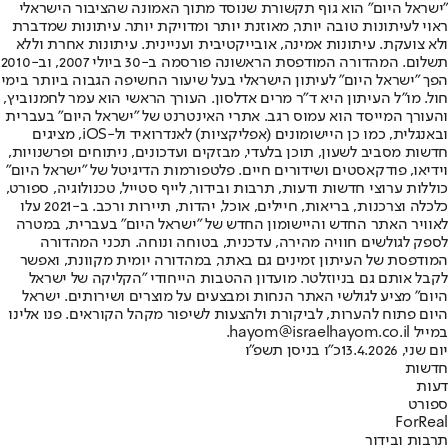
"ישראל היום" הוא גוף תקשורת שנוסד מתוך האמונה שהציבור הישראלי
ראוי לעיתונות טובה יותר, מאוזנת יותר ומדויקת יותר. עיתונות שמדברת
ולא צועקת. עיתונות אמינה, אובייקטיבית ועניינית. עיתונות אחרת וללא
תשלום. המהדורה המודפסת הראשונה פורסמה ב-30 ביולי 2007, וב-2010
הפך "ישראל היום" לעיתון הישראלי בעל שיעור החשיפה הגבוה ביותר בימי
חול. מו"ל העיתון היא ד"ר מרים אדלסון. העורך הראשי הוא עמר לחמנוביץ,
והעורך המייסד הוא עמוס רגב. אתרי האינטרנט של "ישראל היום" בעברית
ובאנגלית, כמו כן היישומונים (אפליקציות) לאנדרואיד ול-iOS, מציגים
חדשות מסביב לשעון, תוכן בלעדי, מבזקים ועדכונים, ניתוחים ופרשנויות,
וידיאו, פודקאסטים ושידורים חיים. פלטפורמות הדיגיטל של "ישראל היום"
כוללות ערוצי חדשות ודעות, תרבות ובידור, לייף סטייל, טכנולוגיה, ספורט,
כלכלה וצרכנות, בריאות, חיילים, אוכל, יהדות, תיירות ורכב. ב-2021 עלו
לאוויר האתר החדש והיישומון החדש של "ישראל היום" בעברית, במטרה
לספק לגולשים חוויה מהירה, עדכנית, בטוחה ונוחה. תכני המהדורה
המודפסת של העיתון זמינים גם באתר, במהדורה יומית מקוונת, ואפשר
לקבל אותם גם בניוזלטר. מועדון ההטבות הייחודי "הקליקה של ישראל
היום" מציע לגולשי האתר הנחות ומבצעים על מוצרים ושירותים. ישראל
היום פתוח להערות, לביקורת ולהצעות לשיפור מקהל הקוראים. פנו אלינו
במייל hayom@israelhayom.co.il.
יום שני, 13.4.2026
כ"ו בניסן תשפ"ו
חדשות
דעות
ספורט
ForReal
תרבות ובידור