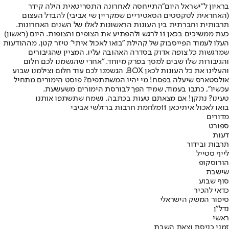
בראיון ל"ישראל היום"
התייחסה לאחרונה התסריטאית הילה קידר
(האחראית לטקסטים הסאטיריים שמקריין שי אביבי) להבדל העצום
תרבותית וחברתית בין העונות הראשונות לאלו של השנים האחרונות.
כעת ממשיכים בכאן 11 לרגש ולהפתיע את הצופים והצופות. היום (ראשון)
העלו לעמוד הפייסבוק של קהילת "בואו לאכול איתי" טיזר קטן, מההודעות
שמרגשות כל צופה אדוק בסדרה האהובה עליו, המציין שהגיבורים
והגיבורות שלו שבים למסך בפרק מיוחד. "אחרי שהגשמנו לכם חלום
והעלינו את כל העונות לכאן BOX, הגשמנו לכם עוד חלום וצילמנו שבוע
אולסטארס שיעלה בפסח! מי יהיו המשתתפים? פוסט הימורים מתחיל
עכשיו", כתבו בעמוד, שמיד הפך לבורסת הימורים משעשעת.
טעינו? נתקן! אם מצאתם טעות בכתבה, נשמח שתשתפו אותנו
בואו לאכול איתי
כאן 11
מלחמת חרבות ברזל
שי אביבי
מדורים
ספורט
דעות
תרבות ובידור
לייף סטייל
הורוסקופ
שישבת
סוף שבוע
כדאי להכיר
סיפור המשק הישראלי
נדל"ן
ראשי
זמני כניסת וצאת השבת