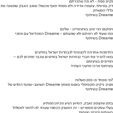
נקיון פסח - לא מה שהכרתם
דק במיוחד, עוצמה אדירה ולא מפחד מאף מכשול: שואב האבק שמשנה את
כללי המשחק
בשיתוף Dreame
המקום הכי טוב באיצטדיון - שלכם
המונדיאל עם מסכי Dreame - כמו שעוד לא ראיתם ולא שמעתם
בשיתוף Dreame
הזדמנות אחרונה להצטרף לנבחרות ישראל במדעים
בואו להכיר את חברי נבחרות ישראל במדעים שכבר מחכים לכם –
המיונים בעיצומם
בשיתוף מרכז מדעני העתיד
מי מפחד מ-200 מעלות?
השואב-שוטף החדש של Dreame מציג: ניקיון מקסימלי באפס מאמץ
בשיתוף Dreame
בזמן שהצפון נאבק, הסיוע הגיע מכיוון מפתיע
בעלי עסקים מספרים - זה המענק הכספי שעוזר לנו לחזור למסלול
בשיתוף מזרחי טפחות