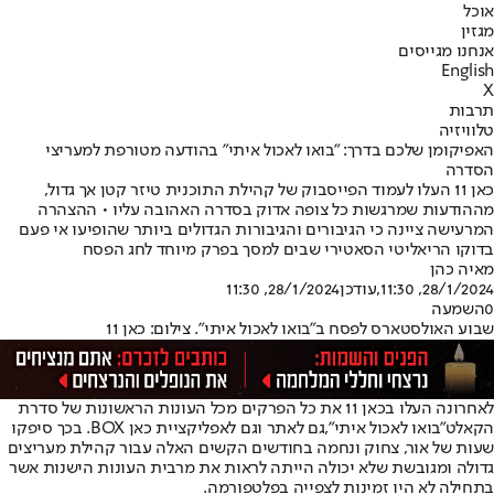
אוכל
מגזין
אנחנו מגייסים
English
X
תרבות
טלוויזיה
האפיקומן שלכם בדרך: "בואו לאכול איתי" בהודעה מטורפת למעריצי
הסדרה
כאן 11 העלו לעמוד הפייסבוק של קהילת התוכנית טיזר קטן אך גדול,
מההודעות שמרגשות כל צופה אדוק בסדרה האהובה עליו • ההצהרה
המרעישה ציינה כי הגיבורים והגיבורות הגדולים ביותר שהופיעו אי פעם
בדוקו הריאליטי הסאטירי שבים למסך בפרק מיוחד לחג הפסח
מאיה כהן
28/1/2024, 11:30
,עודכן
28/1/2024, 11:30
0
השמעה
שבוע האולסטארס לפסח ב"בואו לאכול איתי". צילום: כאן 11
לאחרונה העלו בכאן 11 את כל הפרקים מכל העונות הראשונות של סדרת
הקאלט
"בואו לאכול איתי",
גם לאתר וגם לאפליקציית כאן BOX. בכך סיפקו
שעות של אור, צחוק ונחמה בחודשים הקשים האלה עבור קהילת מעריצים
גדולה ומגובשת שלא יכולה הייתה לראות את מרבית העונות הישנות אשר
בתחילה לא היו זמינות לצפייה בפלטפורמה.