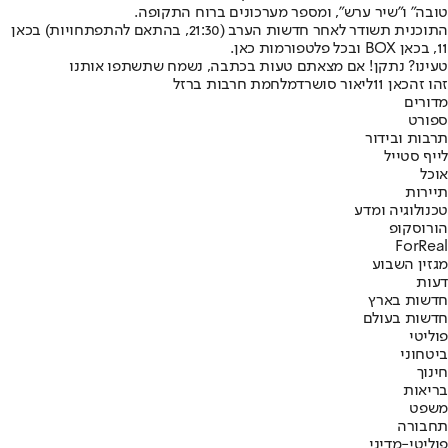
טובה" ו"שיר ערש", ומספר מערכונים ברוח התקופה.
התוכנית תשודר לאחר חדשות הערב (21:30, בהתאם להתפתחויות) בכאן
11, בכאן BOX ובכל פלטפורמות כאן.
טעינו? נתקן! אם מצאתם טעות בכתבה, נשמח שתשתפו אותנו
זהו זה
כאן 11
ליאור סושרד
מלחמת חרבות ברזל
מדורים
ספורט
תרבות ובידור
לייף סטייל
אוכל
תיירות
טכנולוגיה ומדע
הורוסקופ
ForReal
מגזין השבוע
דעות
חדשות בארץ
חדשות בעולם
פוליטי
ביטחוני
חינוך
בריאות
משפט
תחבורה
פוליטי-מדיני