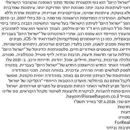
"ישראל היום" הוא גוף תקשורת שנוסד מתוך האמונה שהציבור הישראלי
ראוי לעיתונות טובה יותר, מאוזנת יותר ומדויקת יותר. עיתונות שמדברת
ולא צועקת. עיתונות אמינה, אובייקטיבית ועניינית. עיתונות אחרת וללא
תשלום. המהדורה המודפסת הראשונה פורסמה ב-30 ביולי 2007, וב-2010
הפך "ישראל היום" לעיתון הישראלי בעל שיעור החשיפה הגבוה ביותר בימי
חול. מו"ל העיתון היא ד"ר מרים אדלסון. העורך הראשי הוא עמר לחמנוביץ,
והעורך המייסד הוא עמוס רגב. אתרי האינטרנט של "ישראל היום" בעברית
ובאנגלית, כמו כן היישומונים (אפליקציות) לאנדרואיד ול-iOS, מציגים
חדשות מסביב לשעון, תוכן בלעדי, מבזקים ועדכונים, ניתוחים ופרשנויות,
וידיאו, פודקאסטים ושידורים חיים. פלטפורמות הדיגיטל של "ישראל היום"
כוללות ערוצי חדשות ודעות, תרבות ובידור, לייף סטייל, טכנולוגיה, ספורט,
כלכלה וצרכנות, בריאות, חיילים, אוכל, יהדות, תיירות ורכב. ב-2021 עלו
לאוויר האתר החדש והיישומון החדש של "ישראל היום" בעברית, במטרה
לספק לגולשים חוויה מהירה, עדכנית, בטוחה ונוחה. תכני המהדורה
המודפסת של העיתון זמינים גם באתר, במהדורה יומית מקוונת, ואפשר
לקבל אותם גם בניוזלטר. מועדון ההטבות הייחודי "הקליקה של ישראל
היום" מציע לגולשי האתר הנחות ומבצעים על מוצרים ושירותים. ישראל
היום פתוח להערות, לביקורת ולהצעות לשיפור מקהל הקוראים. פנו אלינו
במייל hayom@israelhayom.co.il.
יום שני, 27.4.2026
י' באייר תשפ"ו
חדשות
דעות
ספורט
ForReal
תרבות ובידור