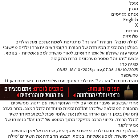
אוכל
מגזין
אנחנו מגייסים
English
X
תרבות
טלוויזיה
"מילה טובה": חבורת "זהו זה!" מתגייסת לשמח אתכם ואת הילדים
באולפן התוכנית המיוחדת של חבורת הקומיקאים יתארחו ילדים מיישובי
עוטף עזה שיתלוו אל אמן החושים, ליאור סושרד, למסע אשליות • בנוסף,
יבצעו "זהו זה!" מספר מערכונים ברוח התקופה
מאיה כהן
18/10/2023, 07:06
,עודכן
18/10/2023, 08:52
0
השמעה
תהיה חבורת "זהו זה!" עם ילדי העוטף ועם שלומי שבת. באדיבות כאן 11
אחרי שבשבוע שעבר נפגשו עם ילדי העוטף ושרו עם ריטה, ממשיכים
החבורה המופלאה של
"זהו זה!"
בתוכניות מיוחדות לרגל המצב. מחר בערב
(חמישי) בכאן 11 הם יארחו באולפן את שלומי שבת לביצוע מיוחד לשיר
"בגלל הרוח", בליווי הרכב מוזיקלי מתוך המופע של "זהו זה!" בניצוחו של
אמיר לקנר.
באולפן יתארחו גם ילדים מיישובי עוטף עזה, שיתלוו אל אמן החושים,
ליאור סושרד, למסע אשליות. בנוסף, תבצע החבורה את השירים "מילה