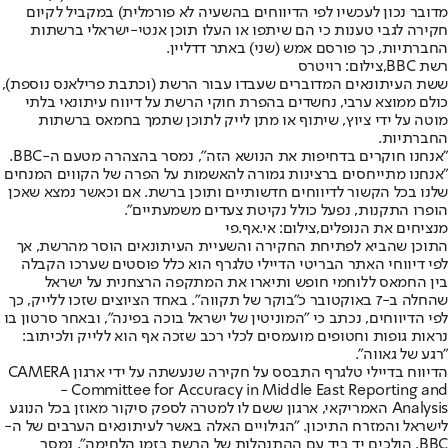
מדובר נכון לעכשיו לפי הדיווחים בהשעיה לא פורמלית) במקביל לקיום
חקירה לגבי טענות כי הם שיתפו או העלו תוכן אנטי-ישראלי ברשתות
החברתיות, כך פורסם אמש (שני) באתר דדליין.
רשת BBC,צילום: רויטרס
ששת העיתונאים המדוברים שעבדו עבור הרשת (וכתבת פרילאנס נוספת),
כולם ממוצא ערבי, נחשדים בהפרת חוקי הרשת על דיווח עיתונאי בלתי
מוטה על ידי ציוץ, שיתוף או מתן לייק לתוכן שתמך בחמאס ברשתות
החברתיות.
"אנחנו חוקרים בדחיפות את הנושא הזה", נמסר בהצהרה מטעם ה-BBC.
"אנחנו מתייחסים ברצינות גמורה להאשמות על הפרה של הקווים המנחים
שלנו בכל הקשור לדיווחים חדשותיים ותוכן ברשת. אם וכאשר נמצא שאכן
הופרו התקנות, נפעל כולל נקיטת צעדים משמעתיים".
מנציחים את הנופלים,צילום: אי.אף.פי
התוכן שהביא לפתיחת החקירה והשעיית העיתונאים הוסר מהרשת, אך
לפי דיווחי האתר הבריטי הדיילי טלגרף הוא כלל פוסטים שערכו הקבלה
בין החמאס ללוחמי חופש ותיארו את המתקפה הרצחנית על ישראל
שהחלה ב-7 באוקטובר כ"בוקר של תקווה". באחד הציוצים שזכו ללייק, כך
לפי הדיווחים, נכתב כי "המוניטין של ישראל בוכה בפינה", ובאחר סרטון בו
נראות גופות וחטופים מועמסים לכלי רכב שזכה אף הוא ללייק ולכיתוב:
"רגע של גאווה".
הדיווח בדיילי טלגרף התבסס על חקירה שנעשתה על ידי ארגון CAMERA
- Committee for Accuracy in Middle East Reporting and
Analysis האמריקאי, ארגון ששם לו למטרה לספק סיקור מאוזן בכל הנוגע
לישראל והמזרח התיכון. "הגילויים האלה באשר לעיתונאים הערבים של ה-
BBC, הולכים יד ביד עם ההתנהלות של הרשת בזמן הלחימה", נמסר