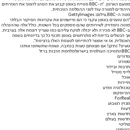
מטעם הארגון. "ה-BBC מטייח באופן קבוע את הנוהג להפוך את האזרחים
היהודים למטרה עוד לפני ההסלמה הנוכחית.
מטה ה-BBC,צילום: GettyImages
"הם טוענים באופן עקבי כי הם מיישמים את עקרונות הסיקור הבלתי
מוטה והמדויק לשירותים שהם מספקים בכל השפות, כולל אלה שההנהלה
ב-BBC לא מכירה ולא יכולה לפקח עליהם כמו שצריך דוגמת אלה בערבית,
אך הכשלים בדיווח לא מתרחשים באופן תכוף כל כך בדיווחים בשפה
האנגלית, אז אי אפשר להתייחס לטענות האלו ברצינות".
טעינו? נתקן! אם מצאתם טעות בכתבה, נשמח שתשתפו אותנו
BBC
התמיכה העולמית בישראל
מלחמת חרבות ברזל
מדורים
ספורט
תרבות ובידור
לייף סטייל
אוכל
תיירות
טכנולוגיה ומדע
הורוסקופ
ForReal
מגזין השבוע
דעות
חדשות בארץ
חדשות בעולם
פוליטי
ביטחוני