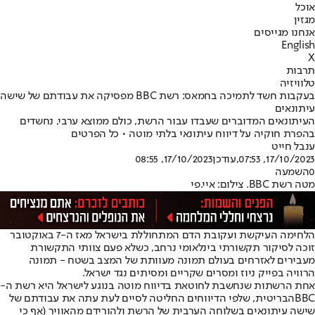
אוכל
מגזין
אנחנו מגייסים
English
X
תרבות
טלוויזיה
בעקבות חשד לתמיכה בחמאס: רשת BBC מפסיקה את עבודתם של שישה
עיתונאים
העיתונאים המדוברים שעבדו עבור הרשת, כולם ממוצא ערבי, נחשדים
בהפרת חוקיה על דיווח עיתונאי בלתי מוטה • כל הפרטים
ענבל חייט
17/10/2023, 07:53
,עודכן
17/10/2023, 08:55
0
השמעה
מטה רשת BBC. צילום: איי.פי
הלחימה העיקשת ועקובת הדם המתחוללת בישראל מאז ה-7 באוקטובר
זוכה לסיקור תקשורתי בינלאומי נרחב, כשלא פעם צוותי התקשורת
מעבירים לאזרחים בעולם תמונה מעוותת של המצב בשטח - תמונה
הרוויה בפייק ניוז ומסרים שקריים ומסיתים נגד ישראל.
אחת הרשתות שנחשבת לחוטאת בדיווח מוטה בנוגע לישראל היא רשת ה-
BBC
הבריטית, שלפי הדיווחים החליטה לסיים לעת עתה את עבודתם של
שישה עיתונאים בשלוחה הערבית של הרשת ולהורידם מהאוויר (אף כי