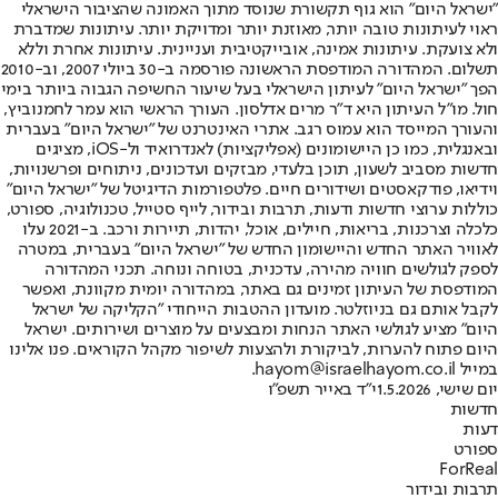
"ישראל היום" הוא גוף תקשורת שנוסד מתוך האמונה שהציבור הישראלי
ראוי לעיתונות טובה יותר, מאוזנת יותר ומדויקת יותר. עיתונות שמדברת
ולא צועקת. עיתונות אמינה, אובייקטיבית ועניינית. עיתונות אחרת וללא
תשלום. המהדורה המודפסת הראשונה פורסמה ב-30 ביולי 2007, וב-2010
הפך "ישראל היום" לעיתון הישראלי בעל שיעור החשיפה הגבוה ביותר בימי
חול. מו"ל העיתון היא ד"ר מרים אדלסון. העורך הראשי הוא עמר לחמנוביץ,
והעורך המייסד הוא עמוס רגב. אתרי האינטרנט של "ישראל היום" בעברית
ובאנגלית, כמו כן היישומונים (אפליקציות) לאנדרואיד ול-iOS, מציגים
חדשות מסביב לשעון, תוכן בלעדי, מבזקים ועדכונים, ניתוחים ופרשנויות,
וידיאו, פודקאסטים ושידורים חיים. פלטפורמות הדיגיטל של "ישראל היום"
כוללות ערוצי חדשות ודעות, תרבות ובידור, לייף סטייל, טכנולוגיה, ספורט,
כלכלה וצרכנות, בריאות, חיילים, אוכל, יהדות, תיירות ורכב. ב-2021 עלו
לאוויר האתר החדש והיישומון החדש של "ישראל היום" בעברית, במטרה
לספק לגולשים חוויה מהירה, עדכנית, בטוחה ונוחה. תכני המהדורה
המודפסת של העיתון זמינים גם באתר, במהדורה יומית מקוונת, ואפשר
לקבל אותם גם בניוזלטר. מועדון ההטבות הייחודי "הקליקה של ישראל
היום" מציע לגולשי האתר הנחות ומבצעים על מוצרים ושירותים. ישראל
היום פתוח להערות, לביקורת ולהצעות לשיפור מקהל הקוראים. פנו אלינו
במייל hayom@israelhayom.co.il.
יום שישי, 1.5.2026
י"ד באייר תשפ"ו
חדשות
דעות
ספורט
ForReal
תרבות ובידור