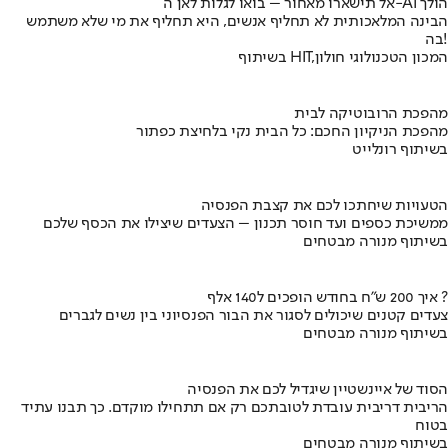
אל תישארו מאחור – בואו לגלות לאן ה-AI הולך
הבינה המלאכותית לא תחליף אנשים, היא תחליף את מי שלא משתמש
בה!
בשיתוף HIT,המכון הטכנולוגי חולון
מהפכת הרובוטיקה לבית
מהפכת הניקיון החכם: כל הבית נקי בלחיצת כפתור
בשיתוף רונלייט
הטעויות שיחתכו לכם את קצבת הפנסיה
ממשיכת כספים ועד חוסר תכנון – הצעדים שיצילו את הכסף שלכם
בשיתוף מנורה מבטחים
איך 200 ש"ח בחודש הופכים ל140 אלף ?
צעדים קטנים שיכולים לסגור את הבור הפנסיוני בין נשים לגברים
בשיתוף מנורה מבטחים
הסוד של איינשטיין שיגדיל לכם את הפנסיה
הריבית דריבית עובדת לטובתכם רק אם תתחילו מוקדם. כך תבנו עתיד
בטוח
בשיתוף מנורה מבטחים