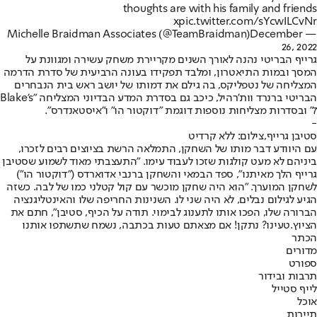
thoughts are with his family and friends
x
pic.twitter.com/sYcwILCvNr
December
— Michelle Braidman Associates (@TeamBraidman)
26, 2022
גרייף הבריטי נהנה לאורך השנים מקריירת משחק עשירה ומגוונת על
המסך ובמות התיאטרון, ומלבד תפקידו בעונה הרביעית של סדרת הדרמה
המצליחה של נטפליקס, בה גילם את דמותו של יושב ראש בית הנבחרים
הבריטי ברנרד וות'רהיל, כיכב גם בסדרת המדע הבדיוני המצליחה "Blake's
7" ובסדרות מצליחות נוספות דוגמת "דוקטור הו" ו"איסטאנדרס".
-
סטיבן גרייף,צילום: ללא קרדיט
עם היוודע דבר מותו של השחקן, התמלאה הרשת בציוצים רבים לזכרו,
ביניהם לא מעט קולגות שזכו לעבוד עימו. "התעצבתי מאוד לשמוע שסטיבן
גרייף הלך מאיתנו", ספד הבמאי והשחקן ברנבי אדוארדס ("דוקטור הו")
לשחקן המוערך. "הוא היה שחקן מוכשר עם קול קטלני כמו של לבה. כשזה
הגיע לגילום נבלים, לא היה שני לו. השנינות החריפה שלו והאינטליגנציה
הברורה שלו, הפכו אותו לתענוג לבימוי. תודה על הכיף, סטיבן", חתם את
הציוץ.
טעינו? נתקן! אם מצאתם טעות בכתבה, נשמח שתשתפו אותנו
הכתר
מדורים
ספורט
תרבות ובידור
לייף סטייל
אוכל
תיירות