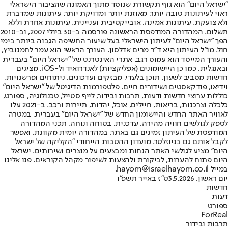
"ישראל היום" הוא גוף תקשורת שנוסד מתוך האמונה שהציבור הישראלי
ראוי לעיתונות טובה יותר, מאוזנת יותר ומדויקת יותר. עיתונות שמדברת
ולא צועקת. עיתונות אמינה, אובייקטיבית ועניינית. עיתונות אחרת וללא
תשלום. המהדורה המודפסת הראשונה פורסמה ב-30 ביולי 2007, וב-2010
הפך "ישראל היום" לעיתון הישראלי בעל שיעור החשיפה הגבוה ביותר בימי
חול. מו"ל העיתון היא ד"ר מרים אדלסון. העורך הראשי הוא עמר לחמנוביץ,
והעורך המייסד הוא עמוס רגב. אתרי האינטרנט של "ישראל היום" בעברית
ובאנגלית, כמו כן היישומונים (אפליקציות) לאנדרואיד ול-iOS, מציגים
חדשות מסביב לשעון, תוכן בלעדי, מבזקים ועדכונים, ניתוחים ופרשנויות,
וידיאו, פודקאסטים ושידורים חיים. פלטפורמות הדיגיטל של "ישראל היום"
כוללות ערוצי חדשות ודעות, תרבות ובידור, לייף סטייל, טכנולוגיה, ספורט,
כלכלה וצרכנות, בריאות, חיילים, אוכל, יהדות, תיירות ורכב. ב-2021 עלו
לאוויר האתר החדש והיישומון החדש של "ישראל היום" בעברית, במטרה
לספק לגולשים חוויה מהירה, עדכנית, בטוחה ונוחה. תכני המהדורה
המודפסת של העיתון זמינים גם באתר, במהדורה יומית מקוונת, ואפשר
לקבל אותם גם בניוזלטר. מועדון ההטבות הייחודי "הקליקה של ישראל
היום" מציע לגולשי האתר הנחות ומבצעים על מוצרים ושירותים. ישראל
היום פתוח להערות, לביקורת ולהצעות לשיפור מקהל הקוראים. פנו אלינו
במייל hayom@israelhayom.co.il.
יום ראשון, 3.5.2026
ט"ז באייר תשפ"ו
חדשות
דעות
ספורט
ForReal
תרבות ובידור