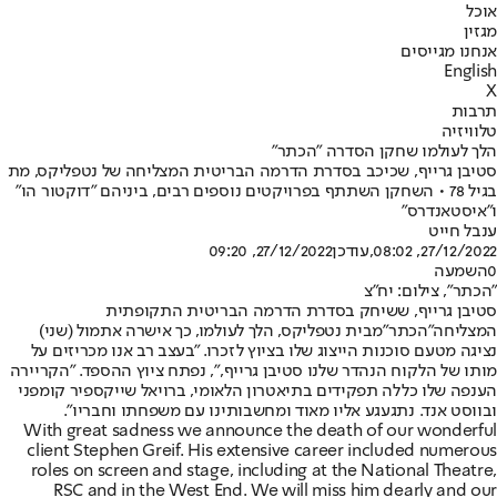
אוכל
מגזין
אנחנו מגייסים
English
X
תרבות
טלוויזיה
הלך לעולמו שחקן הסדרה "הכתר"
סטיבן גרייף, שכיכב בסדרת הדרמה הבריטית המצליחה של נטפליקס, מת
בגיל 78 • השחקן השתתף בפרויקטים נוספים רבים, ביניהם "דוקטור הו"
ו"איסטאנדרס"
ענבל חייט
27/12/2022, 08:02
,עודכן
27/12/2022, 09:20
0
השמעה
"הכתר", צילום: יח"צ
סטיבן גרייף, ששיחק בסדרת הדרמה הבריטית התקופתית
המצליחה
"הכתר"
מבית נטפליקס, הלך לעולמו, כך אישרה אתמול (שני)
נציגה מטעם סוכנות הייצוג שלו בציוץ לזכרו. "בעצב רב אנו מכריזים על
מותו של הלקוח הנהדר שלנו סטיבן גרייף,", נפתח ציוץ ההספד. "הקריירה
הענפה שלו כללה תפקידים בתיאטרון הלאומי, ברויאל שייקספיר קומפני
ובווסט אנד. נתגעגע אליו מאוד ומחשבותינו עם משפחתו וחבריו".
With great sadness we announce the death of our wonderful
client Stephen Greif. His extensive career included numerous
roles on screen and stage, including at the National Theatre,
RSC and in the West End. We will miss him dearly and our