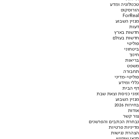
טכנולוגיה ומדע
הורוסקופ
ForReal
מגזין השבוע
דעות
חדשות בארץ
חדשות בעולם
פוליטי
ביטחוני
חינוך
בריאות
משפט
תחבורה
פוליטי-מדיני
כללי ומידע
דף הבית
זמני כניסת וצאת שבת
מגזין השבוע
בחירות 2026
אודות
צור קשר
נבחרת הכתבים והפרשנים
מדיניות פרטיות
הצהרת נגישות
תנאי שימוש