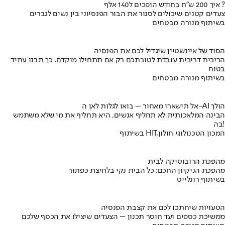
איך 200 ש"ח בחודש הופכים ל140 אלף ?
צעדים קטנים שיכולים לסגור את הבור הפנסיוני בין נשים לגברים
בשיתוף מנורה מבטחים
הסוד של איינשטיין שיגדיל לכם את הפנסיה
הריבית דריבית עובדת לטובתכם רק אם תתחילו מוקדם. כך תבנו עתיד
בטוח
בשיתוף מנורה מבטחים
אל תישארו מאחור – בואו לגלות לאן ה-AI הולך
הבינה המלאכותית לא תחליף אנשים, היא תחליף את מי שלא משתמש
בה!
בשיתוף HIT,המכון הטכנולוגי חולון
מהפכת הרובוטיקה לבית
מהפכת הניקיון החכם: כל הבית נקי בלחיצת כפתור
בשיתוף רונלייט
הטעויות שיחתכו לכם את קצבת הפנסיה
ממשיכת כספים ועד חוסר תכנון – הצעדים שיצילו את הכסף שלכם