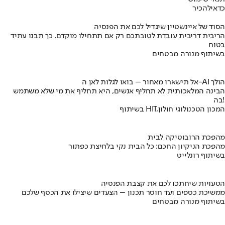
כדאי
להכיר
הסוד של איינשטיין שיגדיל לכם את הפנסיה
הריבית דריבית עובדת לטובתכם רק אם תתחילו מוקדם. כך תבנו עתיד
בטוח
בשיתוף מנורה מבטחים
אל תישארו מאחור – בואו לגלות לאן ה-AI הולך
הבינה המלאכותית לא תחליף אנשים, היא תחליף את מי שלא משתמש
בה!
בשיתוף HIT,המכון הטכנולוגי חולון
מהפכת הרובוטיקה לבית
מהפכת הניקיון החכם: כל הבית נקי בלחיצת כפתור
בשיתוף רונלייט
הטעויות שיחתכו לכם את קצבת הפנסיה
ממשיכת כספים ועד חוסר תכנון – הצעדים שיצילו את הכסף שלכם
בשיתוף מנורה מבטחים