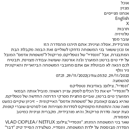
אוכל
מגזין
אנחנו מגייסים
English
X
תרבות
טלוויזיה
עובר מסך
מורבידית, אפלה וצינית: אתם תיהנו מהסדרה הזו
אז נכון ששאר בני המשפחה נדחקו לשוליים ואת הבמה מקבלת הבת
המתבגרת, אבל "וונסדיי" של נטפליקס, פריקוול ל"משפחת אדמס" המובל
על ידי טים ברטון המוערך וג'נה אורטגה שעושה עבודה מצוינת, תבטיח
לכם הנאה לא מבוטלת אם אתם מחובבי המשפחה הביזארית והאיקונית
ניר וולף
29/11/2022, 05:52
,עודכן
29/11/2022, 07:21
0
השמעה
"ונסדיי", צילום: באדיבות נטפליקס
ל"וונסדיי" יש את כל הכלים לספק עניין ראשוני. מוביל אותה הבמאי
המוערך טים ברטון, שביים מחצית מפרקי הדרמה החדשה של נטפליקס,
שהיא בעצם קאמבק של "משפחת אדמס" האייקונית - זיכיון שקיים כמעט
מאה שנה והתפתח מקומיקס לסדרות מצוירות ואז לסרטים שוברי קופות.
כעת יצאה סדרת פריקוול, והיא מורבידית, מקברית וצינית כמיטב
המסורת.
שאר בני המשפחה הוזנחו. "וונסדיי",צילום: VLAD CIOPLEA/ NETFLIX
הסדרה מבוססת על ילדת המשפחה, וונסדיי, כשלצידה הסייד קיק "דבר"