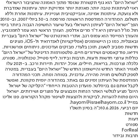
"ישראל היום" הוא גוף תקשורת שנוסד מתוך האמונה שהציבור הישראלי
ראוי לעיתונות טובה יותר, מאוזנת יותר ומדויקת יותר. עיתונות שמדברת
ולא צועקת. עיתונות אמינה, אובייקטיבית ועניינית. עיתונות אחרת וללא
תשלום. המהדורה המודפסת הראשונה פורסמה ב-30 ביולי 2007, וב-2010
הפך "ישראל היום" לעיתון הישראלי בעל שיעור החשיפה הגבוה ביותר בימי
חול. מו"ל העיתון היא ד"ר מרים אדלסון. העורך הראשי הוא עמר לחמנוביץ,
והעורך המייסד הוא עמוס רגב. אתרי האינטרנט של "ישראל היום" בעברית
ובאנגלית, כמו כן היישומונים (אפליקציות) לאנדרואיד ול-iOS, מציגים
חדשות מסביב לשעון, תוכן בלעדי, מבזקים ועדכונים, ניתוחים ופרשנויות,
וידיאו, פודקאסטים ושידורים חיים. פלטפורמות הדיגיטל של "ישראל היום"
כוללות ערוצי חדשות ודעות, תרבות ובידור, לייף סטייל, טכנולוגיה, ספורט,
כלכלה וצרכנות, בריאות, חיילים, אוכל, יהדות, תיירות ורכב. ב-2021 עלו
לאוויר האתר החדש והיישומון החדש של "ישראל היום" בעברית, במטרה
לספק לגולשים חוויה מהירה, עדכנית, בטוחה ונוחה. תכני המהדורה
המודפסת של העיתון זמינים גם באתר, במהדורה יומית מקוונת, ואפשר
לקבל אותם גם בניוזלטר. מועדון ההטבות הייחודי "הקליקה של ישראל
היום" מציע לגולשי האתר הנחות ומבצעים על מוצרים ושירותים. ישראל
היום פתוח להערות, לביקורת ולהצעות לשיפור מקהל הקוראים. פנו אלינו
במייל hayom@israelhayom.co.il.
יום רביעי, 10.6.2026
כ"ה בסיון תשפ"ו
חדשות
דעות
ספורט
ForReal
תרבות ובידור