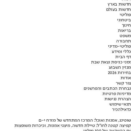
חדשות בארץ
חדשות בעולם
פוליטי
ביטחוני
חינוך
בריאות
משפט
תחבורה
פוליטי-מדיני
כללי ומידע
דף הבית
זמני כניסת וצאת שבת
מגזין השבוע
בחירות 2026
אודות
צור קשר
נבחרת הכתבים והפרשנים
מדיניות פרטיות
הצהרת נגישות
תנאי שימוש
כדאי
להכיר
שופינג, אמנות ואוכל: המרכז המתחדש של מזרח י-ם
קפיצה קטנה לחו"ל: טיילת חדשה, מיצגי אמנות, וכיכרות משופצות