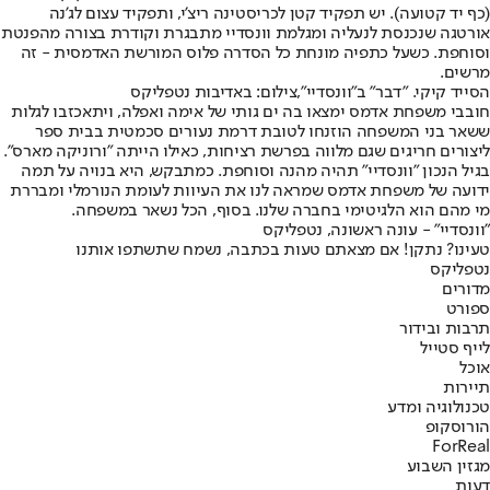
(כף יד קטועה). יש תפקיד קטן ל
כריסטינה ריצ'י
, ותפקיד עצום לג'נה
אורטגה שנכנסת לנעליה ומגלמת וונסדיי מתבגרת וקודרת בצורה מהפנטת
וסוחפת. כשעל כתפיה מונחת כל הסדרה פלוס המורשת האדמסית - זה
מרשים.
הסייד קיקי. "דבר" ב"וונסדיי",צילום: באדיבות נטפליקס
חובבי משפחת אדמס ימצאו בה ים גותי של אימה ואפלה, ויתאכזבו לגלות
ששאר בני המשפחה הוזנחו לטובת דרמת נעורים סכמטית בבית ספר
ליצורים חריגים שגם מלווה בפרשת רציחות, כאילו הייתה "ורוניקה מארס".
בגיל הנכון "וונסדיי" תהיה מהנה וסוחפת. כמתבקש, היא בנויה על תמה
ידועה של משפחת אדמס שמראה לנו את העיוות לעומת הנורמלי ומבררת
מי מהם הוא הלגיטימי בחברה שלנו. בסוף, הכל נשאר במשפחה.
"וונסדיי" - עונה ראשונה, נטפליקס
טעינו? נתקן! אם מצאתם טעות בכתבה, נשמח שתשתפו אותנו
נטפליקס
מדורים
ספורט
תרבות ובידור
לייף סטייל
אוכל
תיירות
טכנולוגיה ומדע
הורוסקופ
ForReal
מגזין השבוע
דעות