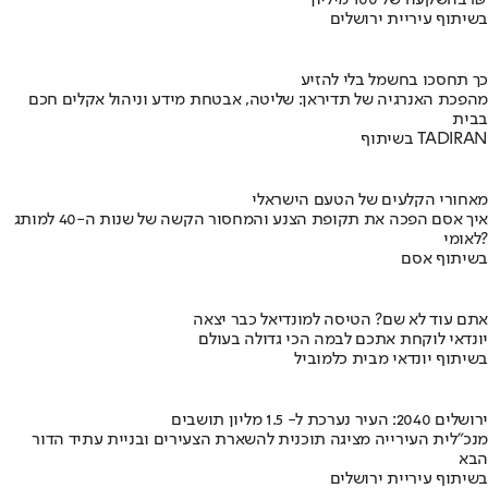
בהשקעה של 100 מיליון ₪
בשיתוף עיריית ירושלים
כך תחסכו בחשמל בלי להזיע
מהפכת האנרגיה של תדיראן: שליטה, אבטחת מידע וניהול אקלים חכם
בבית
בשיתוף TADIRAN
מאחורי הקלעים של הטעם הישראלי
איך אסם הפכה את תקופת הצנע והמחסור הקשה של שנות ה-40 למותג
לאומי?
בשיתוף אסם
אתם עוד לא שם? הטיסה למונדיאל כבר יצאה
יונדאי לוקחת אתכם לבמה הכי גדולה בעולם
בשיתוף יונדאי מבית כלמוביל
ירושלים 2040: העיר נערכת ל- 1.5 מליון תושבים
מנכ"לית העירייה מציגה תוכנית להשארת הצעירים ובניית עתיד הדור
הבא
בשיתוף עיריית ירושלים