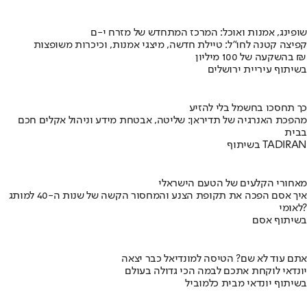
שופינג, אמנות ואוכל: המרכז המתחדש של מזרח י-ם
קפיצה קטנה לחו"ל: טיילת חדשה, מיצגי אמנות, וכיכרות משופצות
בהשקעה של 100 מיליון ₪
בשיתוף עיריית ירושלים
כך תחסכו בחשמל בלי להזיע
מהפכת האנרגיה של תדיראן: שליטה, אבטחת מידע וניהול אקלים חכם
בבית
בשיתוף TADIRAN
מאחורי הקלעים של הטעם הישראלי
איך אסם הפכה את תקופת הצנע והמחסור הקשה של שנות ה-40 למותג
לאומי?
בשיתוף אסם
אתם עוד לא שם? הטיסה למונדיאל כבר יצאה
יונדאי לוקחת אתכם לבמה הכי גדולה בעולם
בשיתוף יונדאי מבית כלמוביל