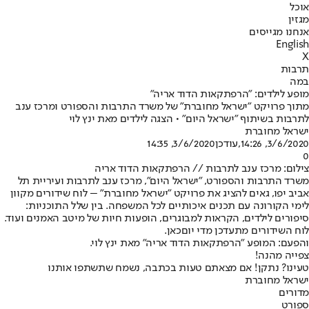
אוכל
מגזין
אנחנו מגייסים
English
X
תרבות
במה
מופע לילדים: "הרפתקאות הדוד אריה"
מתוך פרויקט "ישראל מחוברת" של משרד התרבות והספורט ומרכז ענב
לתרבות בשיתוף "ישראל היום" • הצגה לילדים מאת ינץ לוי
ישראל מחוברת
3/6/2020, 14:26
,עודכן
3/6/2020, 14:35
0
צילום: מרכז ענב לתרבות // הרפתקאות הדוד אריה
משרד התרבות והספורט, "ישראל היום", מרכז ענב לתרבות ועיריית תל
אביב יפו, גאים להציג את פרויקט "
ישראל מחוברת
" – לוח שידורים מקוון
לימי הקורונה עם תכנים איכותיים לכל המשפחה. בין שלל התוכניות:
סיפורים לילדים, הקראות למבוגרים, הופעות חיות של מיטב האמנים ועוד.
לוח השידורים מתעדכן מדי יום
כאן
.
והפעם: המופע "הרפתקאות הדוד אריה" מאת ינץ לוי.
צפייה מהנה!
טעינו? נתקן! אם מצאתם טעות בכתבה, נשמח שתשתפו אותנו
ישראל מחוברת
מדורים
ספורט