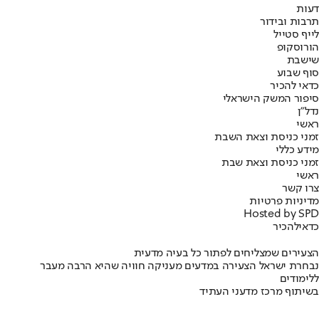
דעות
תרבות ובידור
לייף סטייל
הורוסקופ
שישבת
סוף שבוע
כדאי להכיר
סיפור המשק הישראלי
נדל"ן
ראשי
זמני כניסת וצאת השבת
מידע כללי
זמני כניסת וצאת שבת
ראשי
צרו קשר
מדיניות פרטיות
Hosted by SPD
כדאי
להכיר
הצעירים שמצליחים לפתור כל בעיה מדעית
נבחרת ישראל הצעירה במדעים מעניקה חוויה שהיא הרבה מעבר
ללימודים
בשיתוף מרכז מדעני העתיד