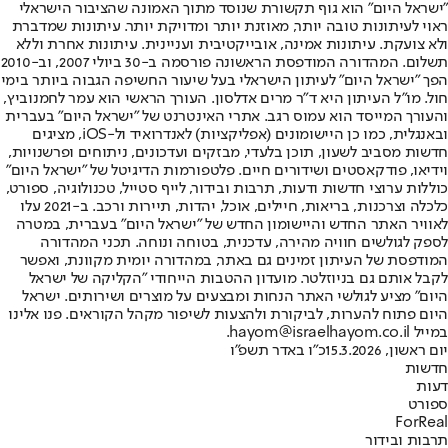
"ישראל היום" הוא גוף תקשורת שנוסד מתוך האמונה שהציבור הישראלי
ראוי לעיתונות טובה יותר, מאוזנת יותר ומדויקת יותר. עיתונות שמדברת
ולא צועקת. עיתונות אמינה, אובייקטיבית ועניינית. עיתונות אחרת וללא
תשלום. המהדורה המודפסת הראשונה פורסמה ב-30 ביולי 2007, וב-2010
הפך "ישראל היום" לעיתון הישראלי בעל שיעור החשיפה הגבוה ביותר בימי
חול. מו"ל העיתון היא ד"ר מרים אדלסון. העורך הראשי הוא עמר לחמנוביץ,
והעורך המייסד הוא עמוס רגב. אתרי האינטרנט של "ישראל היום" בעברית
ובאנגלית, כמו כן היישומונים (אפליקציות) לאנדרואיד ול-iOS, מציגים
חדשות מסביב לשעון, תוכן בלעדי, מבזקים ועדכונים, ניתוחים ופרשנויות,
וידיאו, פודקאסטים ושידורים חיים. פלטפורמות הדיגיטל של "ישראל היום"
כוללות ערוצי חדשות ודעות, תרבות ובידור, לייף סטייל, טכנולוגיה, ספורט,
כלכלה וצרכנות, בריאות, חיילים, אוכל, יהדות, תיירות ורכב. ב-2021 עלו
לאוויר האתר החדש והיישומון החדש של "ישראל היום" בעברית, במטרה
לספק לגולשים חוויה מהירה, עדכנית, בטוחה ונוחה. תכני המהדורה
המודפסת של העיתון זמינים גם באתר, במהדורה יומית מקוונת, ואפשר
לקבל אותם גם בניוזלטר. מועדון ההטבות הייחודי "הקליקה של ישראל
היום" מציע לגולשי האתר הנחות ומבצעים על מוצרים ושירותים. ישראל
היום פתוח להערות, לביקורת ולהצעות לשיפור מקהל הקוראים. פנו אלינו
במייל hayom@israelhayom.co.il.
יום ראשון, 15.3.2026
כ"ו באדר תשפ"ו
חדשות
דעות
ספורט
ForReal
תרבות ובידור