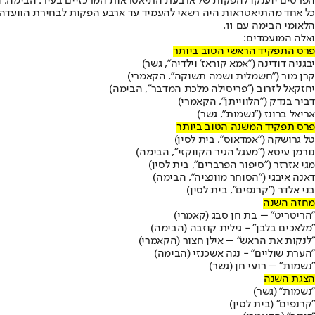
הפרסים יוענקו להפקות של ארבעת התיאטראות המרכזיים בעיר: הבימה, ה
הלאומי הבימה עם 11.
ואלה המועמדים:
פרס התפקיד הראשי הטוב ביותר
יבגניה דודינה ("אמא קוראז' וילדיה", גשר)
קרן מור ("חשמלית ושמה תשוקה", הקאמרי)
יחזקאל לזרוב ("פריסילה מלכת המדבר", הבימה)
דביר בנדק ("הלווייתן", הקאמרי)
אריאל ברונז ("נשמות", גשר)
פרס תפקיד המשנה הטוב ביותר
טל גרושקה ("אמדאוס", בית לסין)
נורמן עיסא ("מעגל הגיר הקווקזי", הבימה)
מגי אזרזר ("סיפור הפרברים", בית לסין)
דאנה איבגי ("הסוחר מוונציה", הבימה)
בני אלדר ("קרנפים", בית לסין)
מחזה השנה
"הריטריט" – בת חן סבג (קאמרי)
"מלאכים בלבן" - גילית קוזבה (הבימה)
"לנקות את הראש" – אילן חצור (הקאמרי)
"הערת שוליים" - נגה אשכנזי (הבימה)
"נשמות" – רועי חן (גשר)
הצגת השנה
"נשמות" (גשר)
"קרנפים" (בית לסין)