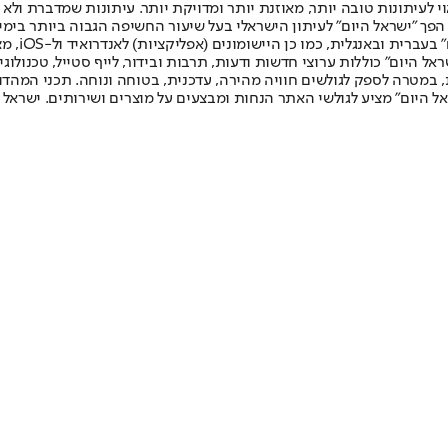
לעיתונות טובה יותר, מאוזנת יותר ומדויקת יותר. עיתונות שמדברת ולא צ
שלום. המהדורה המודפסת הראשונה פורסמה ב-30 ביולי 2007, וב-2010 הפך "ישראל היום" לעיתון הישראלי בעל שי
לחמנוביץ,
ל היום" כוללות ערוצי חדשות ודעות, תרבות ובידור, לייף סטייל, טכנולוגיה
ברית, במטרה לספק לגולשים חוויה מהירה, עדכנית, בטוחה ונוחה. תכני המה
ל היום" מציע לגולשי האתר הנחות ומבצעים על מוצרים ושירותים. ישראל 