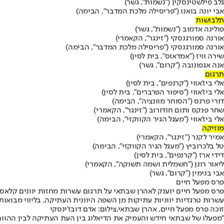
גלב פילשטינסקין ("נשמות", גשר)
אבי יונה בואנו ("פריסילה מלכת המדבר", הבימה)
תלבושות
פולינה אדמוב ("נשמות", גשר)
אורנה סמורגנסקי ("זינגר", הקאמרי)
אורנה סמורגנסקי ("פריסילה מלכת המדבר", הבימה)
שירה וויז ("אמדאוס", בית לסין)
אנה אגפונובה ("קרום", גשר)
תרגום
אלי ביז'אווי ("קרנפים", בית לסין)
אלי ביז'אווי ("סיפור הפרברים", בית לסין)
דורי פרנס ("הסוחר מוונציה", הבימה)
שחר פנקס ותום חודורוב ("זינגר", הקאמרי)
אלי ביז'אווי ("מעגל הגיר הקווקזי", הבימה)
מוזיקה
אמיר לקנר ("זינגר", הקאמרי)
טל בלכרוביץ ("מעגל הגיר הקווקזי", הבימה)
דידי ארז ("קרנפים", בית לסין)
ליאור רונן ("חשמלית ושמה תשוקה", הקאמרי)
אבי בנימין ("קרום", גשר)
פרס מפעל חיים
פרס מפעל חיים יוענק לאהרן שבתאי על תרגום עשרות מחזות יוונים קלאסי
עשרות טרגדיות יווניות עתיקות מן השפה היוונית העתיקה, בליווי מבואות 
זוכה פרס מפעל חיים, אהרן שבתאי,צילום: אדם דובז'ינסקי
"מפעלו של שבתאי חידש והעמיק את הדיאלוג בין העת העתיקה לבין ההווה 