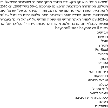
"ישראל היום" הוא גוף תקשורת שנוסד מתוך האמונה שהציבור הישראלי ראוי 
ת
ופרשנויות, וידיאו, פודקאסטים ושידורים חיים. פלטפורמות הדיגיטל של "ישרא
ב-2021 עלו לאוויר האתר החדש והיישומון החדש של "ישראל היום" בע
ואפשר לקבל אותם גם בניוזלטר. מועדון ההטבות הייחודי "הקליקה של ישרא
במייל hayom@israelhayom.co.il.
מבזקים
חדשות
אוכל
תשחץ
ForReal
תרבות
דעות
ספורט
מגזין
העיתון היומי
הורוסקופ
ישראל השבוע
כלכלה
לייף סטייל
מעריב לנוער
טכנולוגיה מדע וסביבה
העולם
משחקים