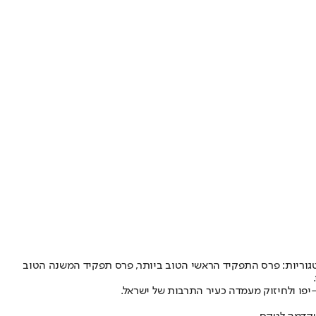
ל אביב-יפו פרסמה היום את רשימת המועמדות והמועמדים הסופית ל"פרס התיאטרון של תל אביב-יפו" לשנת 2025. הפרסים יוענקו ב-11 קטגוריות: פרס התפקיד הראשי הטוב ביותר, פרס תפקיד המשנה הטוב
יפו ולחיזוק מעמדה כעיר התרבות של ישראל.