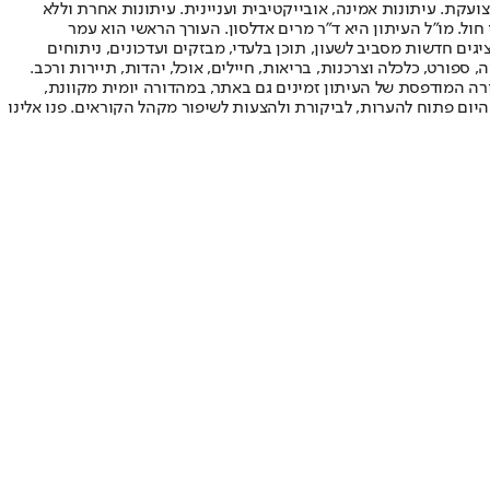
ועקת. עיתונות אמינה, אובייקטיבית ועניינית. עיתונות אחרת וללא
עור החשיפה הגבוה ביותר בימי חול. מו"ל העיתון היא ד"ר מרים אדלסון. העורך הראשי הוא עמר
 והעורך המייסד הוא עמוס רגב. אתרי האינטרנט של "ישראל היום" בעברית ובאנגלית, כמו כן היישומונים (אפליקציות) לאנדרואיד ול-iOS, מציגים חדשות מסביב לשעון, תוכן בלעדי, מבזקים ועדכונים, ניתוחים
, ספורט, כלכלה וצרכנות, בריאות, חיילים, אוכל, יהדות, תיירות ורכב.
דורה המודפסת של העיתון זמינים גם באתר, במהדורה יומית מקוונת,
היום פתוח להערות, לביקורת ולהצעות לשיפור מקהל הקוראים. פנו אלינו