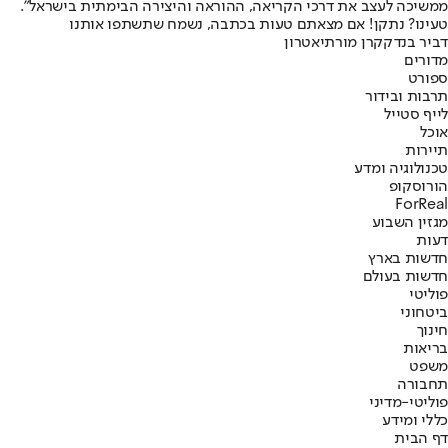
ממשיכה לעצב את דרכי הקריאה, ההוראה והיצירה הבימתית בישראל".
טעינו? נתקן! אם מצאתם טעות בכתבה, נשמח שתשתפו אותנו
דביר בנדק
קרן מור
תיאטרון
מדורים
ספורט
תרבות ובידור
לייף סטייל
אוכל
תיירות
טכנולוגיה ומדע
הורוסקופ
ForReal
מגזין השבוע
דעות
חדשות בארץ
חדשות בעולם
פוליטי
ביטחוני
חינוך
בריאות
משפט
תחבורה
פוליטי-מדיני
כללי ומידע
דף הבית