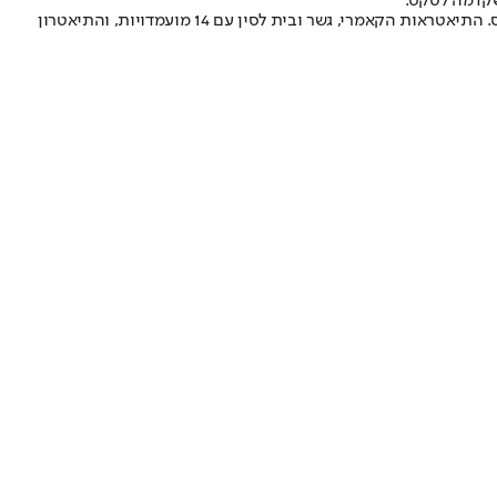
שקדמה לטקס.
כל אחד מהתיאטראות היה רשאי להעמיד עד ארבע הפקות לבחירת הוועדה, המורכבת מאנשי מקצוע מובילים בתחום, שזהותם תתפרסם בתום הטקס. התיאטראות הקאמרי, גשר ובית לסין עם 14 מועמדויות, והתיאטרון