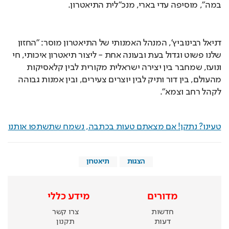
במה", מוסיפה עדי בארי, מנכ"לית התיאטרון.
דניאל רבינוביץ', המנהל האמנותי של התיאטרון מוסר: "החזון 
שלנו פשוט וגדול בעת ובעונה אחת - ליצור תיאטרון איכותי, חי 
ונועז, שמחבר בין יצירה ישראלית מקורית לבין קלאסיקות 
מהעולם, בין דור ותיק לבין יוצרים צעירים, ובין אמנות גבוהה 
לקהל רחב וצמא".
טעינו? נתקן! אם מצאתם טעות בכתבה, נשמח שתשתפו אותנו
הצגות
תיאטרון
מדורים
מידע כללי
חדשות
צרו קשר
דעות
תקנון