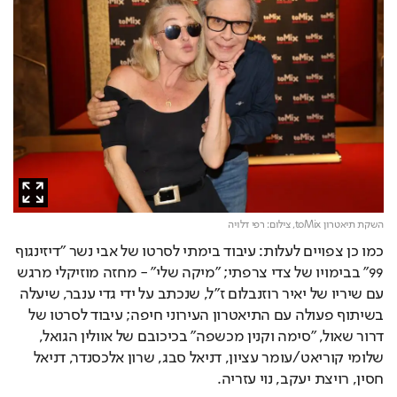
השקת תיאטרון toMix,
צילום: רפי דלויה
כמו כן צפויים לעלות: עיבוד בימתי לסרטו של אבי נשר "דיזינגוף 
99" בבימויו של צדי צרפתי; "מיקה שלי" - מחזה מוזיקלי מרגש 
עם שיריו של יאיר רוזנבלום ז"ל, שנכתב על ידי גדי ענבר, שיעלה 
בשיתוף פעולה עם התיאטרון העירוני חיפה; עיבוד לסרטו של 
דרור שאול, "סימה וקנין מכשפה" בכיכובם של אוולין הגואל, 
שלומי קוריאט/עומר עציון, דניאל סבג, שרון אלכסנדר, דניאל 
חסין, רויצת יעקב, נוי עזריה.