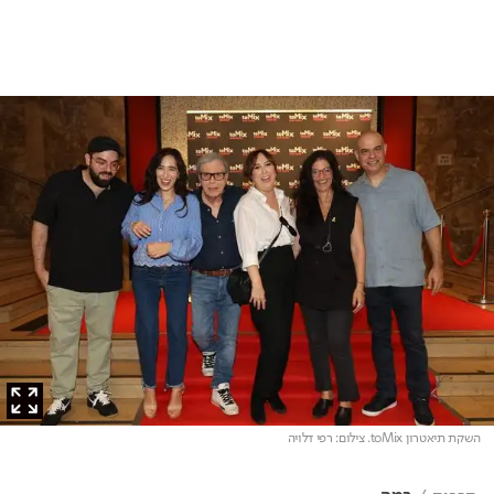
השקת תיאטרון toMix
. צילום: רפי דלויה