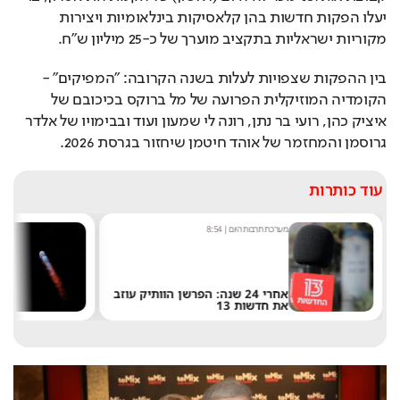
יעלו הפקות חדשות בהן קלאסיקות בינלאומיות ויצירות 
מקוריות ישראליות בתקציב מוערך של כ-25 מיליון ש"ח.
בין ההפקות שצפויות לעלות בשנה הקרובה: "המפיקים" - 
הקומדיה המוזיקלית הפרועה של מל ברוקס בכיכובם של 
איציק כהן, רועי בר נתן, רונה לי שמעון ועוד ובבימויו של אלדר 
גרוסמן והמחזמר של אוהד חיטמן שיחזור בגרסת 2026. 
עוד כותרות
מערכת תרבות היום
|
8:54
ש
אחרי 24 שנה: הפרשן הוותיק עוזב
את חדשות 13
ש