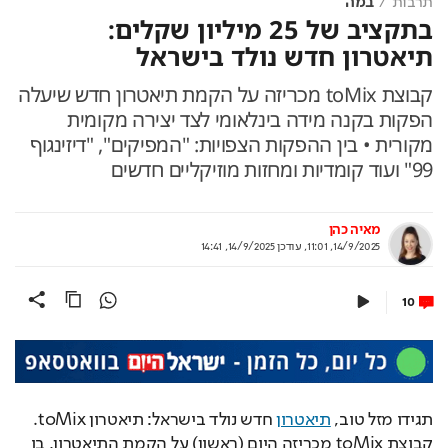
תרבות
במה
בתקציב של 25 מיליון שקלים:
תיאטרון חדש נולד בישראל
קבוצת toMix מכריזה על הקמת תיאטרון חדש שיעלה
הפקות בקנה מידה בינלאומי לצד יצירה מקומית
מקורית • בין ההפקות הצפויות: "המפיקים", "דיזינגוף
99" ועוד קומדיות ומחזות מוזיקליים חדשים
מאיה כהן
14/9/2025, 11:01
,
עודכן
14/9/2025, 14:41
10
תגידו מזל טוב, 
תיאטרון
 חדש נולד בישראל: תיאטרון toMix. 
קבוצת toMix מכריזה היום (ראשון) על הקמת התיאטרון, בו 