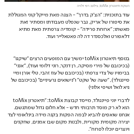
השקת תיאטרון toMix,
צילום: רפי דלויה
עוד בתוכנית: "הצ'ק בדרך" - הצגה מאת מייקל קוני המגוללת 
את סיפורו של אריק, גבר שנפלט מעבודתו ומסתיר זאת 
מאשתו; "ארוחת פרידה" - קומדיה צרפתית מאת מתיא 
דלאפורט ואלכסנדר דה לה פאטאלייר ועוד.
בנוסף תיאטרון toMix ימשיך עם המופעים הרצים "שיקגו" 
(בכיכובם של מירי מסיקה, רן דנקר, רוני דלומי ועוד), "אנני" 
בבימויו של צדי צרפתי (בכיכובם של עוז זהבי, טלי אורן ומיי 
פיינגולד), "שעה של שקט" ו"נישואים גרעיניים" (בכיכובם של 
גיא לואל ושיפי אלוני)
לדברי יוני פיינגולד, מייסד קבוצת toMix: "תיאטרון toMix 
הוא לא רק מוסד תרבותי חדש - אלא חלום גדול שמתגשם. 
אנחנו שואפים להביא לבמה הפקות בקנה מידה בינלאומי לצד 
יצירה מקומית מקורית, ולבנות מקום שבו אמנים, שחקנים 
ויוצרים יוכלו לפרוח".