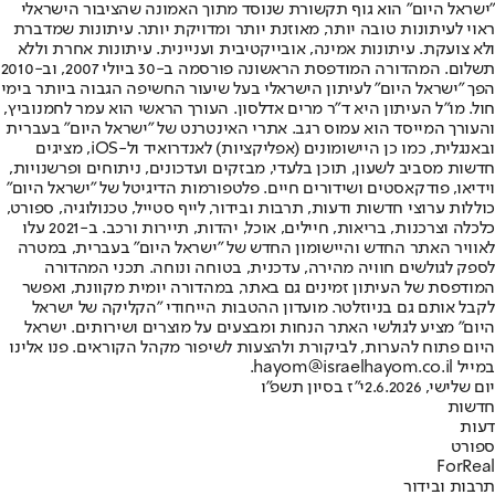
"ישראל היום" הוא גוף תקשורת שנוסד מתוך האמונה שהציבור הישראלי
ראוי לעיתונות טובה יותר, מאוזנת יותר ומדויקת יותר. עיתונות שמדברת
ולא צועקת. עיתונות אמינה, אובייקטיבית ועניינית. עיתונות אחרת וללא
תשלום. המהדורה המודפסת הראשונה פורסמה ב-30 ביולי 2007, וב-2010
הפך "ישראל היום" לעיתון הישראלי בעל שיעור החשיפה הגבוה ביותר בימי
חול. מו"ל העיתון היא ד"ר מרים אדלסון. העורך הראשי הוא עמר לחמנוביץ,
והעורך המייסד הוא עמוס רגב. אתרי האינטרנט של "ישראל היום" בעברית
ובאנגלית, כמו כן היישומונים (אפליקציות) לאנדרואיד ול-iOS, מציגים
חדשות מסביב לשעון, תוכן בלעדי, מבזקים ועדכונים, ניתוחים ופרשנויות,
וידיאו, פודקאסטים ושידורים חיים. פלטפורמות הדיגיטל של "ישראל היום"
כוללות ערוצי חדשות ודעות, תרבות ובידור, לייף סטייל, טכנולוגיה, ספורט,
כלכלה וצרכנות, בריאות, חיילים, אוכל, יהדות, תיירות ורכב. ב-2021 עלו
לאוויר האתר החדש והיישומון החדש של "ישראל היום" בעברית, במטרה
לספק לגולשים חוויה מהירה, עדכנית, בטוחה ונוחה. תכני המהדורה
המודפסת של העיתון זמינים גם באתר, במהדורה יומית מקוונת, ואפשר
לקבל אותם גם בניוזלטר. מועדון ההטבות הייחודי "הקליקה של ישראל
היום" מציע לגולשי האתר הנחות ומבצעים על מוצרים ושירותים. ישראל
היום פתוח להערות, לביקורת ולהצעות לשיפור מקהל הקוראים. פנו אלינו
במייל hayom@israelhayom.co.il.
יום שלישי, 2.6.2026
י"ז בסיון תשפ"ו
חדשות
דעות
ספורט
ForReal
תרבות ובידור