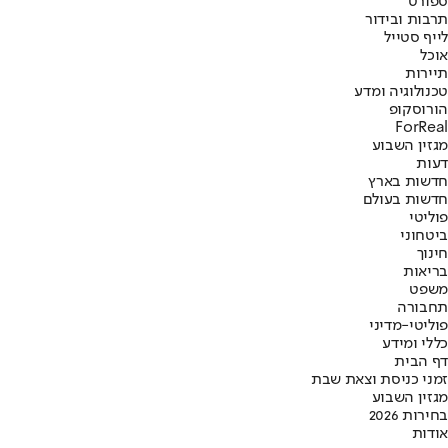
ספורט
תרבות ובידור
לייף סטייל
אוכל
תיירות
טכנולוגיה ומדע
הורוסקופ
ForReal
מגזין השבוע
דעות
חדשות בארץ
חדשות בעולם
פוליטי
ביטחוני
חינוך
בריאות
משפט
תחבורה
פוליטי-מדיני
כללי ומידע
דף הבית
זמני כניסת וצאת שבת
מגזין השבוע
בחירות 2026
אודות