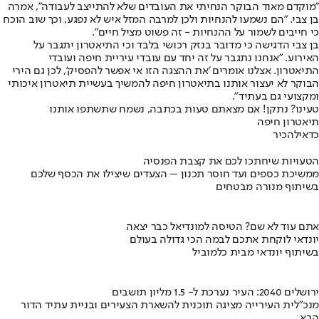
"מוקדם מאוד הבוקר הנחיתי את העובדים שלא להתייצב לעבודה", אמרה
בן צבי. "הם נשמעו להנחיות ולכן למרבה המזל איש לא נפגע, וכך שוב הוכח
כי חייבים לשמור על ההנחיות - זה פשוט מציל חיים".
בן צבי הדגישה כי מדובר בנזק רכושי בלבד וכי התיאטרון יתגבר על
האירוע. "אנחנו נתגבר על זה יחד עם עובדי עיריית חיפה ועובדי
התיאטרון. אצלנו אומרים 'את ההצגה הזו אי אפשר להפסיק', לכן גם הירי
הבוקר לא יעצור אותנו בתיאטרון חיפה להמשיך בעשיית תיאטרון איכותי
ומקצועי גם בעתיד".
טעינו? נתקן! אם מצאתם טעות בכתבה, נשמח שתשתפו אותנו
תיאטרון חיפה
כדאי
להכיר
הטעויות שיחתכו לכם את קצבת הפנסיה
ממשיכת כספים ועד חוסר תכנון – הצעדים שיצילו את הכסף שלכם
בשיתוף מנורה מבטחים
אתם עוד לא שם? הטיסה למונדיאל כבר יצאה
יונדאי לוקחת אתכם לבמה הכי גדולה בעולם
בשיתוף יונדאי מבית כלמוביל
ירושלים 2040: העיר נערכת ל- 1.5 מליון תושבים
מנכ"לית העירייה מציגה תוכנית להשארת הצעירים ובניית עתיד הדור
הבא