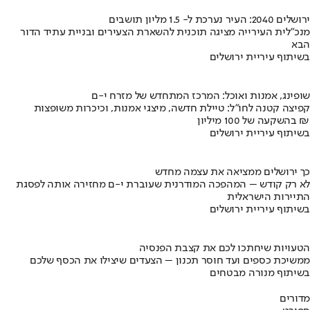
ירושלים 2040: העיר נערכת ל- 1.5 מליון תושבים
מנכ"לית העירייה מציגה תוכנית להשארת הצעירים ובניית עתיד הדור
הבא
בשיתוף עיריית ירושלים
שופינג, אמנות ואוכל: המרכז המתחדש של מזרח י-ם
קפיצה קטנה לחו"ל: טיילת חדשה, מיצגי אמנות, וכיכרות משופצות
בהשקעה של 100 מיליון ₪
בשיתוף עיריית ירושלים
כך ירושלים ממציאה את עצמה מחדש
לא רק קודש – המהפכה המודרנית שעוברת י-ם מחזירה אותה לפסגת
התיירות הישראלית
בשיתוף עיריית ירושלים
הטעויות שיחתכו לכם את קצבת הפנסיה
ממשיכת כספים ועד חוסר תכנון – הצעדים שיצילו את הכסף שלכם
בשיתוף מנורה מבטחים
מדורים