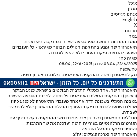
אוכל
מגזין
אנחנו מגייסים
English
X
תרבות
במה
מוסד התרבות הנחשב ספג פגיעה ישירה במתקפה האיראנית
תיאטרון חיפה נפגע בהתקפת הטילים הבוקר מאיראן • כל העובדים
נשמעו להנחיות פיקוד העורף ולא הגיעו לעבודה
מאיה כהן
22/6/2025, 08:04
,עודכן
22/6/2025, 08:04
0
השמעה
נזק לתיאטרון חיפה בהתקפה האיראנית. צילום: תיאטרון חיפה
תיאטרון חיפה
, אחד מסמלי התרבות הבולטים בישראל, נפגע הבוקר
(ראשון) בהתקפת הטילים האיראנית על חיפה. למרות הפגיעה הישירה
במבנה הסמלי בשכונת הדר, אף אחד מעובדי התיאטרון לא נפגע כיוון
שכולם נשמעו להנחיות פיקוד העורף והנהלת התיאטרון שלא להתייצב
לעבודה.
מנכ"לית התיאטרון ניצה בן צבי עומדת מאז ההתקפה בקשר רציף עם
הגורמים הרלוונטיים בעיריית חיפה ועדכנה את שר התרבות
והספורט
מיקי זוהר
על הפגיעה.
תיאטרון חיפה (ארכיון),צילום: יח"צ