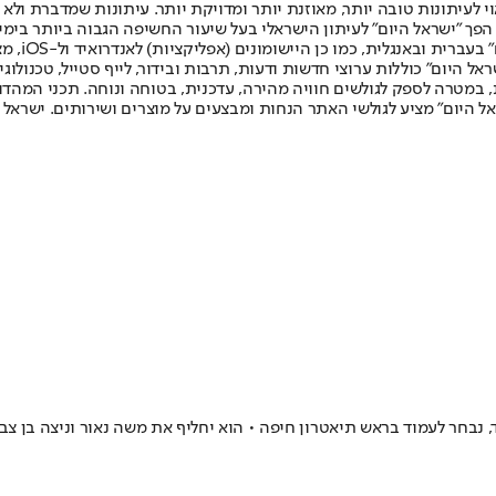
לעיתונות טובה יותר, מאוזנת יותר ומדויקת יותר. עיתונות שמדברת ולא צ
שלום. המהדורה המודפסת הראשונה פורסמה ב-30 ביולי 2007, וב-2010 הפך "ישראל היום" לעיתון הישראלי בעל שי
לחמנוביץ,
ל היום" כוללות ערוצי חדשות ודעות, תרבות ובידור, לייף סטייל, טכנולוגיה
ברית, במטרה לספק לגולשים חוויה מהירה, עדכנית, בטוחה ונוחה. תכני המה
ל היום" מציע לגולשי האתר הנחות ומבצעים על מוצרים ושירותים. ישראל 