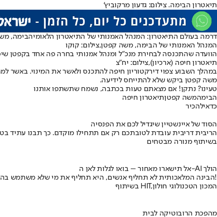
תיאטרון הבימה. צילום: גדעון מרקוביץ'
דרמה בעולם התיאטרון: המנהל האמנותי של התיאטרון הלאומי
הבימה
, משה קפט
המנהל האמנותי של הבימה, משה קפטן,צילום: קוקו
הוועדה שהתכנסה לבחירת מנכ"ל ומנהל אמנותי בחרה פה אחד בקפטן שיכהן
תיאטרון חיפה (ארכיון),צילום: יח"צ
במהלך השבוע צפוי דירקטוריון חיפה להתכנס ולאשר את המינוי. באשר למ
משה קפטן ביקש שלא להתייחס לידיעה.
טעינו? נתקן! אם מצאתם טעות בכתבה, נשמח שתשתפו אותנו
הבימה
משה קפטן
תיאטרון חיפה
כדאי
להכיר
הסוד של איינשטיין שיגדיל לכם את הפנסיה
הריבית דריבית עובדת לטובתכם רק אם תתחילו מוקדם. כך תבנו עתיד בט
בשיתוף מנורה מבטחים
אל תישארו מאחור – בואו לגלות לאן ה-AI הולך
הבינה המלאכותית לא תחליף אנשים, היא תחליף את מי שלא משתמש בה!
בשיתוף HIT,המכון הטכנולוגי חולון
מהפכת הרובוטיקה לבית