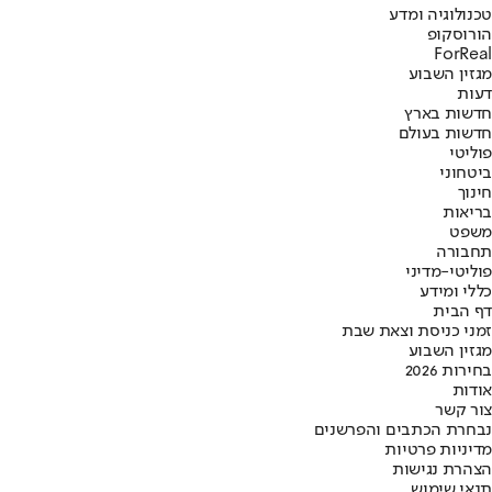
טכנולוגיה ומדע
הורוסקופ
ForReal
מגזין השבוע
דעות
חדשות בארץ
חדשות בעולם
פוליטי
ביטחוני
חינוך
בריאות
משפט
תחבורה
פוליטי-מדיני
כללי ומידע
דף הבית
זמני כניסת וצאת שבת
מגזין השבוע
בחירות 2026
אודות
צור קשר
נבחרת הכתבים והפרשנים
מדיניות פרטיות
הצהרת נגישות
תנאי שימוש