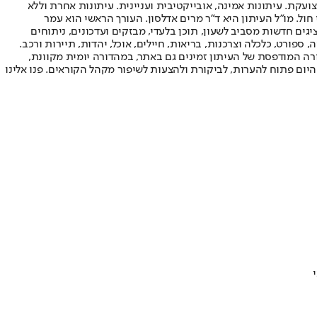
ועקת. עיתונות אמינה, אובייקטיבית ועניינית. עיתונות אחרת וללא
עור החשיפה הגבוה ביותר בימי חול. מו"ל העיתון היא ד"ר מרים אדלסון. העורך הראשי הוא עמר
 והעורך המייסד הוא עמוס רגב. אתרי האינטרנט של "ישראל היום" בעברית ובאנגלית, כמו כן היישומונים (אפליקציות) לאנדרואיד ול-iOS, מציגים חדשות מסביב לשעון, תוכן בלעדי, מבזקים ועדכונים, ניתוחים
, ספורט, כלכלה וצרכנות, בריאות, חיילים, אוכל, יהדות, תיירות ורכב.
דורה המודפסת של העיתון זמינים גם באתר, במהדורה יומית מקוונת,
היום פתוח להערות, לביקורת ולהצעות לשיפור מקהל הקוראים. פנו אלינו