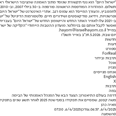
"ישראל היום" הוא גוף תקשורת שנוסד מתוך האמונה שהציבור הישראלי ראוי 
ת
ופרשנויות, וידיאו, פודקאסטים ושידורים חיים. פלטפורמות הדיגיטל של "ישרא
ב-2021 עלו לאוויר האתר החדש והיישומון החדש של "ישראל היום" בע
ואפשר לקבל אותם גם בניוזלטר. מועדון ההטבות הייחודי "הקליקה של ישרא
במייל hayom@israelhayom.co.il.
יום שבת, 9.5.2026
כ"ב באייר תשפ"ו
חדשות
דעות
ספורט
ForReal
תרבות ובידור
אוכל
מגזין
אנחנו מגייסים
English
X
תרבות
במה
דרמה בעולם התיאטרון: הצעד הבא של המנהל האמנותי של הבימה
משה קפטן, שמסיים את תפקידו בסוף שנת 2025 לאחר תשע שנים בתפקיד, נבחר לעמוד בראש תיאטרון חיפה • הוא יחליף את משה נאור וניצה בן צבי
מאיה כהן
6/4/2025, 06:57
,עודכן
6/4/2025, 07:00
0
השמעה