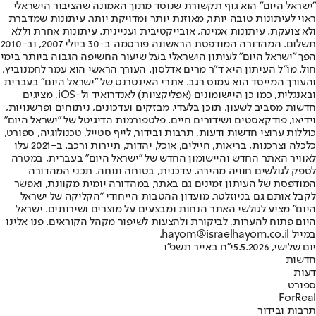
"ישראל היום" הוא גוף תקשורת שנוסד מתוך האמונה שהציבור הישראלי
ראוי לעיתונות טובה יותר, מאוזנת יותר ומדויקת יותר. עיתונות שמדברת
ולא צועקת. עיתונות אמינה, אובייקטיבית ועניינית. עיתונות אחרת וללא
תשלום. המהדורה המודפסת הראשונה פורסמה ב-30 ביולי 2007, וב-2010
הפך "ישראל היום" לעיתון הישראלי בעל שיעור החשיפה הגבוה ביותר בימי
חול. מו"ל העיתון היא ד"ר מרים אדלסון. העורך הראשי הוא עמר לחמנוביץ,
והעורך המייסד הוא עמוס רגב. אתרי האינטרנט של "ישראל היום" בעברית
ובאנגלית, כמו כן היישומונים (אפליקציות) לאנדרואיד ול-iOS, מציגים
חדשות מסביב לשעון, תוכן בלעדי, מבזקים ועדכונים, ניתוחים ופרשנויות,
וידיאו, פודקאסטים ושידורים חיים. פלטפורמות הדיגיטל של "ישראל היום"
כוללות ערוצי חדשות ודעות, תרבות ובידור, לייף סטייל, טכנולוגיה, ספורט,
כלכלה וצרכנות, בריאות, חיילים, אוכל, יהדות, תיירות ורכב. ב-2021 עלו
לאוויר האתר החדש והיישומון החדש של "ישראל היום" בעברית, במטרה
לספק לגולשים חוויה מהירה, עדכנית, בטוחה ונוחה. תכני המהדורה
המודפסת של העיתון זמינים גם באתר, במהדורה יומית מקוונת, ואפשר
לקבל אותם גם בניוזלטר. מועדון ההטבות הייחודי "הקליקה של ישראל
היום" מציע לגולשי האתר הנחות ומבצעים על מוצרים ושירותים. ישראל
היום פתוח להערות, לביקורת ולהצעות לשיפור מקהל הקוראים. פנו אלינו
במייל hayom@israelhayom.co.il.
יום שלישי, 5.5.2026
י"ח באייר תשפ"ו
חדשות
דעות
ספורט
ForReal
תרבות ובידור