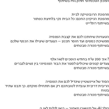
בשיתוף HIT,המכון הטכנולוגי חולון
מהפכת הרובוטיקה לבית
מהפכת הניקיון החכם: כל הבית נקי בלחיצת כפתור
בשיתוף רונלייט
הטעויות שיחתכו לכם את קצבת הפנסיה
ממשיכת כספים ועד חוסר תכנון – הצעדים שיצילו את הכסף שלכם
בשיתוף מנורה מבטחים
איך 200 ש"ח בחודש הופכים ל140 אלף ?
צעדים קטנים שיכולים לסגור את הבור הפנסיוני בין נשים לגברים
בשיתוף מנורה מבטחים
הסוד של איינשטיין שיגדיל לכם את הפנסיה
הריבית דריבית עובדת לטובתכם רק אם תתחילו מוקדם. כך תבנו עתיד
בטוח
בשיתוף מנורה מבטחים
אל תישארו מאחור – בואו לגלות לאן ה-AI הולך