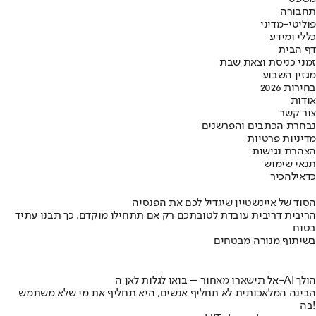
תחבורה
פוליטי-מדיני
כללי ומידע
דף הבית
זמני כניסת וצאת שבת
מגזין השבוע
בחירות 2026
אודות
צור קשר
נבחרת הכתבים והפרשנים
מדיניות פרטיות
הצהרת נגישות
תנאי שימוש
כדאי
להכיר
הסוד של איינשטיין שיגדיל לכם את הפנסיה
הריבית דריבית עובדת לטובתכם רק אם תתחילו מוקדם. כך תבנו עתיד
בטוח
בשיתוף מנורה מבטחים
אל תישארו מאחור – בואו לגלות לאן ה-AI הולך
הבינה המלאכותית לא תחליף אנשים, היא תחליף את מי שלא משתמש
בה!