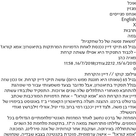
אוכל
מגזין
אנחנו מגייסים
English
X
תרבות
במה
"משאת נפשה של כל שחקנית"
בגיל 65 תיקי דיין נכנסת לאחת הדמויות המרתקות בתיאטרון: אמא קוראז'
• לכבוד התפקיד היא אפילו עשתה קרחת
מאיה כהן
15/6/2013, 22:12
,עודכן
16/7/2018, 11:58
0
צילום: קוקו // דיין והקרחת
בגיל 65 (שאותו היא חוגגת ממש היום) עושה תיקי דיין קרחת. אז נכון שזה
בגלל תפקיד בתיאטרון, אבל מדובר בצעד משמעותי עבור מי שנוהגת
להתחבא מאחורי התלתלים שלה שנים ארוכות. התפקיד שלכבודו עשתה
דיין את הקרחת הוא "אמא קוראז'" - אחת הדמויות המורכבות שכתב
ברטולט ברכט. ההצגה תעלה בתיאטרון הקאמרי ב־1 באוגוסט בבימויו של
אודי בן משה, ולצד דיין יככבו רמי ברוך, גדי יגיל, אורלי זילברשץ ואודי
רוטשילד.
המחזה של ברכט נחשב לאחד המחזות האנטי־מלחמתיים הגדולים בכל
הזמנים. עלילתו מתרחשת במאה ה־17, בתקופת מלחמת 30 השנים
שהתחוללה באירופה, ועוקבת אחר קורותיה של אנה פירלינג, המכונה
"אמא קוראז'" – אישה ערמומית, מוכרת בקנטינה בצבא שבדיה, שנחושה