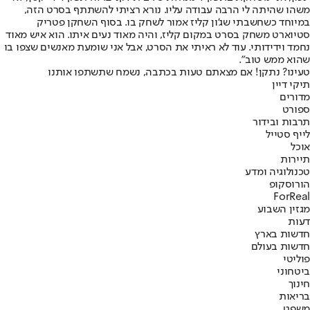
משהו שהיתה לי הרבה עבודה עליו. נורא רציתי להשתתף בסרט הזה,
במיוחד כשחשבתי שג'ון קליז אמור לשחק בו. בסוף השחקן פטריק
סטיוארט משחק בסרט במקום קליז, והיה מאוד נעים איתו. הוא איש מאוד
נחמד וידידותי. עוד לא ראיתי את הסרט, אבל אני שומעת מאנשים שצפו בו
שהוא ממש טוב".
טעינו? נתקן! אם מצאתם טעות בכתבה, נשמח שתשתפו אותנו
תיקי דיין
מדורים
ספורט
תרבות ובידור
לייף סטייל
אוכל
תיירות
טכנולוגיה ומדע
הורוסקופ
ForReal
מגזין השבוע
דעות
חדשות בארץ
חדשות בעולם
פוליטי
ביטחוני
חינוך
בריאות
משפט