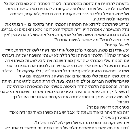
בדעתה להרוויח את לחמה מהמלחמה. לאורך המחזה היא מאבדת את כל
שלושת ילדיה בשל אותה המלחמה שקיוותה להרוויח ממנה. את הדמות
של אמא קוראז' גילמו בעבר השחקניות חנה רובינא, ליא קניג, זהרירה
חריפאי וג'טה מונטה.
"ברגע שהתחלנו לקרוא את המחזה והפכתי יותר בקיאה בו - הבנתי את
גודל המשימה", אומרת דיין, "זה תפקיד יוצא דופן, מלא ניואנסים ומעברים,
מלא תובנות, משאת נפשה של כל שחקנית, אבל את שואלת את עצמך 'איך
אני יכולה לחדש?' מה אפשר לעשות אחרת?"
למשל, קרחת?
"כשאודי (בן משה, הבמאי; מ"כ) שאל אותי מה דעתי לעשות קרחת, מייד
אמרתי 'מה???' הלכתי הביתה וכל הלילה לא ישנתי וחשבתי על זה. דיברתי
עם הבנות שלי ואמרתי שהרעיון מאוד שובה את ליבי, לעשות משהו אחר,
משהו חדש. כל החיים שלי חשבתי שאני צריכה לכסות את הפנים כי אני
שמנה, ופתאום הרעיון לחשוף את הכל ולהגיד 'זהו, בלי קשקושים' - הדליק
אותי. שתי הבנות שלי מאוד אהבו את הרעיון. התייעצתי עם עוד
שניים־שלושה חברים, וכולם היו נורא בעד. למחרת הגענו לתיאטרון, היתה
חזרה, ובהפסקה הלכתי לחדר האיפור, פגשתי את המאפרת ואמרתי לה
'תעשי לי קרחת'. פתאום נראיתי בעיני עצמי מאוד אמיצה ושימח אותי שאני
לא עושה מזה עניין. נכנסתי לחזרה עם הקרחת והתגובות היו כל כך
טובות".
ואיך את מרגישה עם זה?
"זה מאוד אחר ומאוד משונה לי, אבל יש בזה משהו מאוד נקי וזה מאוד
מוצא חן בעיניי".
את משחקת גם בסרט החדש של רשף לוי, "לצוד פילים".
"נכון, אני משחקת בתפקיד מנהלת של בית זקנים. זה תפקיד די קטן, לא