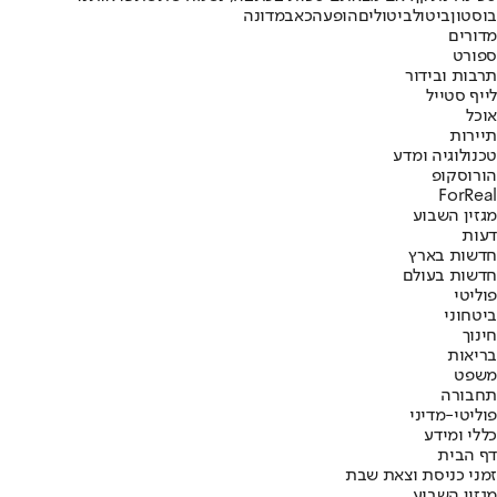
בוסטון
ביטול
ביטולים
הופעה
כאב
מדונה
מדורים
ספורט
תרבות ובידור
לייף סטייל
אוכל
תיירות
טכנולוגיה ומדע
הורוסקופ
ForReal
מגזין השבוע
דעות
חדשות בארץ
חדשות בעולם
פוליטי
ביטחוני
חינוך
בריאות
משפט
תחבורה
פוליטי-מדיני
כללי ומידע
דף הבית
זמני כניסת וצאת שבת
מגזין השבוע