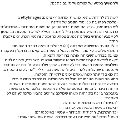
ולהמשיך במסע של '
מאדם אקס
' עם כולכם".
קשה לה להודות שהיא אנושית. מדונה // צילום: GettyImages
•
מלכת הפופ בת 60: סוד הקסם של מדונה
לפי הדיווחים, שלוש ההופעות בבוסטון הן ההופעות היחידות שהמבוטלות
כרגע, ומדונה תופיע כמתוכנן ב-7 לדצמבר בפילידלפיה. ההופעות בבוסטון
לא ייקבעו מחדש בשל לוח זמנים צפוף, כך נמסר, ורוכשי הכרטיסים יקבלו
החזר.
זו לא הפעם הראשונה שמדונה (61) מבטלת הופעה בסבב ההופעות
הנוכחי שלה. באוקטובר נאלצה לבטל הופעות בשיקאגו ובברוקלין בעקבות
פציעה בברך שהשביתה אותה בהוראת רופאיה.
"קשה למדאם אקס להודות שהיא אנושית ועשויה בשר ודם, וצריכה לנוח
בשלושת הימים הבאים כדי להבטיח שהברך שלה תחלים", כתבה בפוסט
אינסטגרם שהעלתה לאחר ביטול ההופעה בברוקלין. "אני לא אדם שפורש.
זה כואב לי יותר ממה שאתם יכולים לדמיין", הוסיפה.
מסע ההופעות הנוכחי לא סבל רק מביטולים. בנובמבר הגיש מעריץ
תביעה ייצוגית נגד מלכת הפופ, בטענה שההופעות מתחילות באיחור.
מדונה הגיבה לתביעה בפוסט שהעלתה מהופעה בלאס וגאס בתשעה
בנובמבר בו כתבה: "הנה משהו שכולכם צריכים להבין: מלכה לעולם לא
מאחרת".
•
'הבימה': הושעו סמכויות ההנהלה
•
ביקורת: מסע הנקמה של אלון בן דוד
•
כל התרבות, הרכילות והבידור - עכשיו באינסטגרם!
טעינו? נתקן! אם מצאתם טעות בכתבה, נשמח שתשתפו אותנו