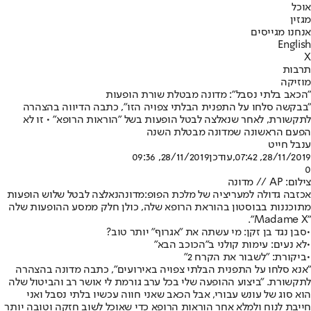
אוכל
מגזין
אנחנו מגייסים
English
X
תרבות
מוזיקה
"הכאב בלתי נסבל": מדונה מבטלת שורת הופעות
"בבקשה סלחו על התפנית הבלתי צפויה הזו", כתבה הדיווה בהצהרה
לתקשורת, לאחר שנאלצה לבטל הופעות בשל "הוראות הרופא" • זו לא
הפעם הראשונה שמדונה מבטלת השנה
ענבל חייט
28/11/2019, 07:42
,עודכן
28/11/2019, 09:36
0
צילום: AP // מדונה
אכזבה גדולה למעריציה של מלכת הפופ:
מדונה
נאלצה לבטל שלוש הופעות
מתוכננות בבוסטון בהוראת הרופא שלה, כולן חלק ממסע ההופעות שלה
".
Madame X
"
•
סבן נגד בן זקן: מי עשתה את "אגרוף" יותר טוב?
•
לא נעים: עימות קולני ב"הכוכב הבא"
•
ביקורת: "לשבור את הקרח 2"
"אנא סלחו על התפנית הבלתי צפויה באירועים", כתבה מדונה בהצהרה
לתקשורת. "ביצוע ההופעה שלי בכל ערב גורמת לי אושר רב והביטול שלה
הוא סוג של עונש עבורי, אבל הכאב שאני חווה עכשיו בלתי נסבל ואני
חייבת לנוח ולמלא אחר הוראות הרופא כדי שאוכל לשוב חזקה וטובה יותר