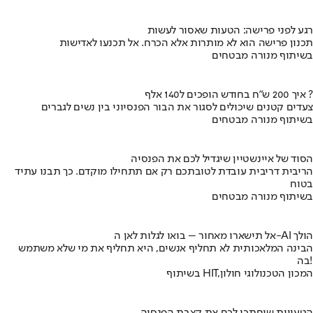
רגע לפני פרישה: הטעות שאסור לעשות
תכנון פרישה הוא לא מותרות אלא הכרח. אל תכנעו לאדישות
בשיתוף מנורה מבטחים
איך 200 ש"ח בחודש הופכים ל140 אלף ?
צעדים קטנים שיכולים לסגור את הבור הפנסיוני בין נשים לגברים
בשיתוף מנורה מבטחים
הסוד של איינשטיין שיגדיל לכם את הפנסיה
הריבית דריבית עובדת לטובתכם רק אם תתחילו מוקדם. כך תבנו עתיד
בטוח
בשיתוף מנורה מבטחים
אל תישארו מאחור – בואו לגלות לאן ה-AI הולך
הבינה המלאכותית לא תחליף אנשים, היא תחליף את מי שלא משתמש
בה!
בשיתוף HIT,המכון הטכנולוגי חולון