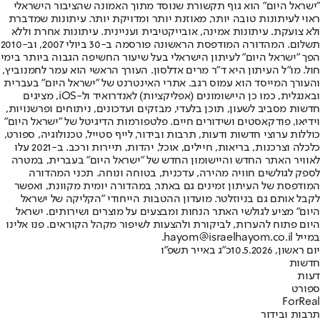
"ישראל היום" הוא גוף תקשורת שנוסד מתוך האמונה שהציבור הישראלי
ראוי לעיתונות טובה יותר, מאוזנת יותר ומדויקת יותר. עיתונות שמדברת
ולא צועקת. עיתונות אמינה, אובייקטיבית ועניינית. עיתונות אחרת וללא
תשלום. המהדורה המודפסת הראשונה פורסמה ב-30 ביולי 2007, וב-2010
הפך "ישראל היום" לעיתון הישראלי בעל שיעור החשיפה הגבוה ביותר בימי
חול. מו"ל העיתון היא ד"ר מרים אדלסון. העורך הראשי הוא עמר לחמנוביץ,
והעורך המייסד הוא עמוס רגב. אתרי האינטרנט של "ישראל היום" בעברית
ובאנגלית, כמו כן היישומונים (אפליקציות) לאנדרואיד ול-iOS, מציגים
חדשות מסביב לשעון, תוכן בלעדי, מבזקים ועדכונים, ניתוחים ופרשנויות,
וידיאו, פודקאסטים ושידורים חיים. פלטפורמות הדיגיטל של "ישראל היום"
כוללות ערוצי חדשות ודעות, תרבות ובידור, לייף סטייל, טכנולוגיה, ספורט,
כלכלה וצרכנות, בריאות, חיילים, אוכל, יהדות, תיירות ורכב. ב-2021 עלו
לאוויר האתר החדש והיישומון החדש של "ישראל היום" בעברית, במטרה
לספק לגולשים חוויה מהירה, עדכנית, בטוחה ונוחה. תכני המהדורה
המודפסת של העיתון זמינים גם באתר, במהדורה יומית מקוונת, ואפשר
לקבל אותם גם בניוזלטר. מועדון ההטבות הייחודי "הקליקה של ישראל
היום" מציע לגולשי האתר הנחות ומבצעים על מוצרים ושירותים. ישראל
היום פתוח להערות, לביקורת ולהצעות לשיפור מקהל הקוראים. פנו אלינו
במייל hayom@israelhayom.co.il.
יום ראשון, 10.5.2026
כ"ג באייר תשפ"ו
חדשות
דעות
ספורט
ForReal
תרבות ובידור