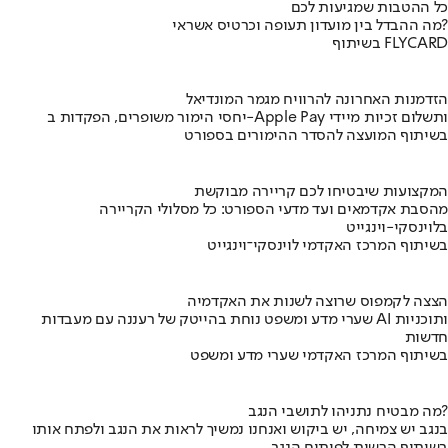
כל ההטבות שמגיעות לכם
מה ההבדל בין מועדון תעופה וכרטיס אשראי?
בשיתוף FLYCARD
הזדמנות האחרונה להרוויח מגמר המונדיאל
יחסי הימור משופרים, הפקדות ב-Apple Pay ותשלום זכיות מיידי
בשיתוף המועצה להסדר ההימורים בספורט
המקצועות שיבטיחו לכם קריירה מבוקשת
מהסבת אקדמאים ועד מדעי הספורט: כל מסלולי הקריירה
בלוינסקי-וינגייט
בשיתוף המרכז האקדמי לוינסקי־וינגייט
הצצה לקמפוס שרוצה לשנות את האקדמיה
שערי מדע ומשפט נוחת בהייטק של רעננה עם מעבדות AI ותוכניות
חדשות
בשיתוף המרכז האקדמי שערי מדע ומשפט
מה מבטיח נתניהו לתושבי הנגב?
בנגב יש צמיחה, יש ביקוש ואנחנו נמשיך לראות את הנגב ולפתח אותו