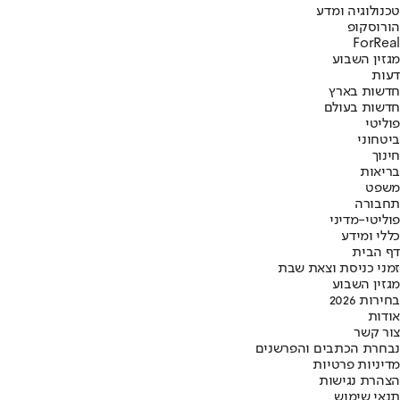
טכנולוגיה ומדע
הורוסקופ
ForReal
מגזין השבוע
דעות
חדשות בארץ
חדשות בעולם
פוליטי
ביטחוני
חינוך
בריאות
משפט
תחבורה
פוליטי-מדיני
כללי ומידע
דף הבית
זמני כניסת וצאת שבת
מגזין השבוע
בחירות 2026
אודות
צור קשר
נבחרת הכתבים והפרשנים
מדיניות פרטיות
הצהרת נגישות
תנאי שימוש