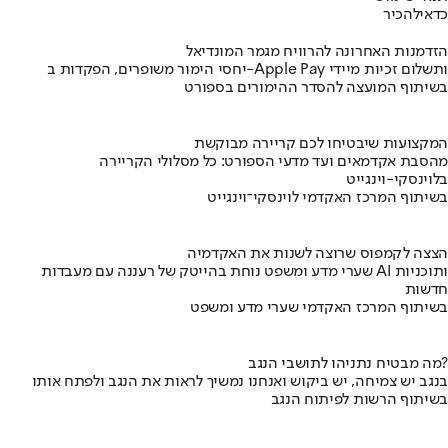
כדאי
להכיר
הזדמנות האחרונה להרוויח מגמר המונדיאל
יחסי הימור משופרים, הפקדות ב-Apple Pay ותשלום זכיות מיידי
בשיתוף המועצה להסדר ההימורים בספורט
המקצועות שיבטיחו לכם קריירה מבוקשת
מהסבת אקדמאים ועד מדעי הספורט: כל מסלולי הקריירה
בלוינסקי-וינגייט
בשיתוף המרכז האקדמי לוינסקי־וינגייט
הצצה לקמפוס שרוצה לשנות את האקדמיה
שערי מדע ומשפט נוחת בהייטק של רעננה עם מעבדות AI ותוכניות
חדשות
בשיתוף המרכז האקדמי שערי מדע ומשפט
מה מבטיח נתניהו לתושבי הנגב?
בנגב יש צמיחה, יש ביקוש ואנחנו נמשיך לראות את הנגב ולפתח אותו
בשיתוף הרשות לפיתוח הנגב