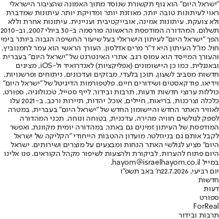
"ישראל היום" הוא גוף תקשורת שנוסד מתוך האמונה שהציבור הישראלי
ראוי לעיתונות טובה יותר, מאוזנת יותר ומדויקת יותר. עיתונות שמדברת
ולא צועקת. עיתונות אמינה, אובייקטיבית ועניינית. עיתונות אחרת וללא
תשלום. המהדורה המודפסת הראשונה פורסמה ב-30 ביולי 2007, וב-2010
הפך "ישראל היום" לעיתון הישראלי בעל שיעור החשיפה הגבוה ביותר בימי
חול. מו"ל העיתון היא ד"ר מרים אדלסון. העורך הראשי הוא עמר לחמנוביץ,
והעורך המייסד הוא עמוס רגב. אתרי האינטרנט של "ישראל היום" בעברית
ובאנגלית, כמו כן היישומונים (אפליקציות) לאנדרואיד ול-iOS, מציגים
חדשות מסביב לשעון, תוכן בלעדי, מבזקים ועדכונים, ניתוחים ופרשנויות,
וידיאו, פודקאסטים ושידורים חיים. פלטפורמות הדיגיטל של "ישראל היום"
כוללות ערוצי חדשות ודעות, תרבות ובידור, לייף סטייל, טכנולוגיה, ספורט,
כלכלה וצרכנות, בריאות, חיילים, אוכל, יהדות, תיירות ורכב. ב-2021 עלו
לאוויר האתר החדש והיישומון החדש של "ישראל היום" בעברית, במטרה
לספק לגולשים חוויה מהירה, עדכנית, בטוחה ונוחה. תכני המהדורה
המודפסת של העיתון זמינים גם באתר, במהדורה יומית מקוונת, ואפשר
לקבל אותם גם בניוזלטר. מועדון ההטבות הייחודי "הקליקה של ישראל
היום" מציע לגולשי האתר הנחות ומבצעים על מוצרים ושירותים. ישראל
היום פתוח להערות, לביקורת ולהצעות לשיפור מקהל הקוראים. פנו אלינו
במייל hayom@israelhayom.co.il.
יום רביעי, 22.7.2026
ח' באב תשפ"ו
חדשות
דעות
ספורט
ForReal
תרבות ובידור