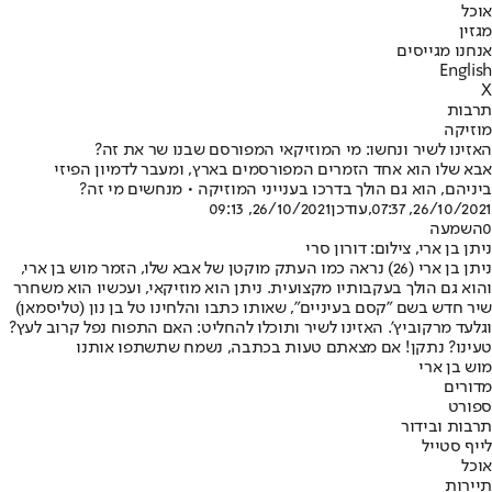
אוכל
מגזין
אנחנו מגייסים
English
X
תרבות
מוזיקה
האזינו לשיר ונחשו: מי המוזיקאי המפורסם שבנו שר את זה?
אבא שלו הוא אחד הזמרים המפורסמים בארץ, ומעבר לדמיון הפיזי
ביניהם, הוא גם הולך בדרכו בענייני המוזיקה • מנחשים מי זה?
26/10/2021, 07:37
,עודכן
26/10/2021, 09:13
0
השמעה
ניתן בן ארי, צילום: דורון סרי
ניתן בן ארי (26) נראה כמו העתק מוקטן של אבא שלו, הזמר מוש בן ארי,
והוא גם הולך בעקבותיו מקצועית. ניתן הוא מוזיקאי, ועכשיו הוא משחרר
שיר חדש בשם "קסם בעיניים", שאותו כתבו והלחינו טל בן נון (טליסמאן)
וגלעד מרקוביץ'. האזינו לשיר ותוכלו להחליט: האם התפוח נפל קרוב לעץ?
טעינו? נתקן! אם מצאתם טעות בכתבה, נשמח שתשתפו אותנו
מוש בן ארי
מדורים
ספורט
תרבות ובידור
לייף סטייל
אוכל
תיירות