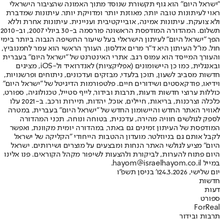
"ישראל היום" הוא גוף תקשורת שנוסד מתוך האמונה שהציבור הישראלי
ראוי לעיתונות טובה יותר, מאוזנת יותר ומדויקת יותר. עיתונות שמדברת
ולא צועקת. עיתונות אמינה, אובייקטיבית ועניינית. עיתונות אחרת וללא
תשלום. המהדורה המודפסת הראשונה פורסמה ב-30 ביולי 2007, וב-2010
הפך "ישראל היום" לעיתון הישראלי בעל שיעור החשיפה הגבוה ביותר בימי
חול. מו"ל העיתון היא ד"ר מרים אדלסון. העורך הראשי הוא עמר לחמנוביץ,
והעורך המייסד הוא עמוס רגב. אתרי האינטרנט של "ישראל היום" בעברית
ובאנגלית, כמו כן היישומונים (אפליקציות) לאנדרואיד ול-iOS, מציגים
חדשות מסביב לשעון, תוכן בלעדי, מבזקים ועדכונים, ניתוחים ופרשנויות,
וידיאו, פודקאסטים ושידורים חיים. פלטפורמות הדיגיטל של "ישראל היום"
כוללות ערוצי חדשות ודעות, תרבות ובידור, לייף סטייל, טכנולוגיה, ספורט,
כלכלה וצרכנות, בריאות, חיילים, אוכל, יהדות, תיירות ורכב. ב-2021 עלו
לאוויר האתר החדש והיישומון החדש של "ישראל היום" בעברית, במטרה
לספק לגולשים חוויה מהירה, עדכנית, בטוחה ונוחה. תכני המהדורה
המודפסת של העיתון זמינים גם באתר, במהדורה יומית מקוונת, ואפשר
לקבל אותם גם בניוזלטר. מועדון ההטבות הייחודי "הקליקה של ישראל
היום" מציע לגולשי האתר הנחות ומבצעים על מוצרים ושירותים. ישראל
היום פתוח להערות, לביקורת ולהצעות לשיפור מקהל הקוראים. פנו אלינו
במייל hayom@israelhayom.co.il.
יום שלישי, 24.3.2026
ו' בניסן תשפ"ו
חדשות
דעות
ספורט
ForReal
תרבות ובידור