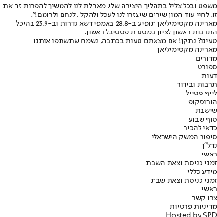
משפט ובכל צליל בתהליך היצירה שלי. מאחלת לנו להמשיך להפרות זה את
זו. לחיי עוד המון שירים שיעזרו לנו לעכל ולהקל , לנחם ולרומם!".
מארינה מקסימיליאן תופיע ב-28.8 באמפי דשא גדרות וב-23.9 בהיכל
התרבות ראשון לציון במסגרת פסטיבל ראשון.
טעינו? נתקן! אם מצאתם טעות בכתבה, נשמח שתשתפו אותנו
מארינה מקסימיליאן
מדורים
ספורט
דעות
תרבות ובידור
לייף סטייל
הורוסקופ
שישבת
סוף שבוע
כדאי להכיר
סיפור המשק הישראלי
נדל"ן
ראשי
זמני כניסת וצאת השבת
מידע כללי
זמני כניסת וצאת שבת
ראשי
צרו קשר
מדיניות פרטיות
Hosted by SPD