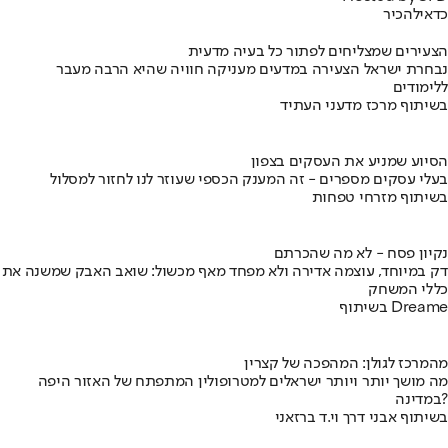
כדאי
להכיר
הצעירים שמצליחים לפתור כל בעיה מדעית
נבחרת ישראל הצעירה במדעים מעניקה חוויה שהיא הרבה מעבר
ללימודים
בשיתוף מרכז מדעני העתיד
הסיוע שמניע את העסקים בצפון
בעלי עסקים מספרים - זה המענק הכספי שעוזר לנו לחזור למסלול
בשיתוף מזרחי טפחות
נקיון פסח - לא מה שהכרתם
דק במיוחד, עוצמה אדירה ולא מפחד מאף מכשול: שואב האבק שמשנה את
כללי המשחק
בשיתוף Dreame
מהמרכז לגולן: המהפכה של קצרין
מה מושך יותר ויותר ישראלים למטרופולין המתפתח של האזור היפה
במדינה?
בשיתוף אבני דרך וי.ד ברזאני