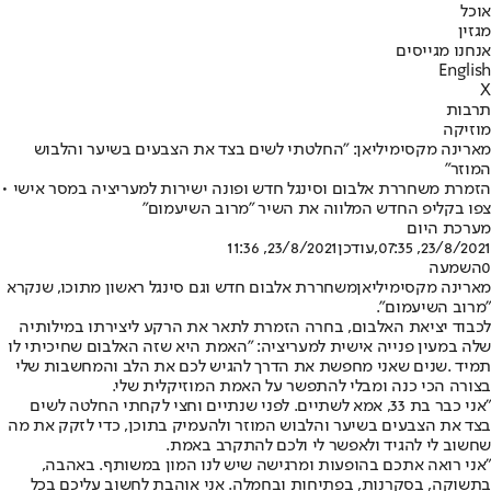
אוכל
מגזין
אנחנו מגייסים
English
X
תרבות
מוזיקה
מארינה מקסימיליאן: "החלטתי לשים בצד את הצבעים בשיער והלבוש
המוזר"
הזמרת משחררת אלבום וסינגל חדש ופונה ישירות למעריציה במסר אישי •
צפו בקליפ החדש המלווה את השיר "מרוב השיעמום"
מערכת היום
23/8/2021, 07:35
,עודכן
23/8/2021, 11:36
0
השמעה
מארינה מקסימיליאן
משחררת אלבום חדש וגם סינגל ראשון מתוכו, שנקרא
"מרוב השיעמום".
לכבוד יציאת האלבום, בחרה הזמרת לתאר את הרקע ליצירתו במילותיה
שלה במעין פנייה אישית למעריציה: "האמת היא שזה האלבום שחיכיתי לו
תמיד .שנים שאני מחפשת את הדרך להגיש לכם את הלב והמחשבות שלי
בצורה הכי כנה ומבלי להתפשר על האמת המוזיקלית שלי.
"אני כבר בת 33, אמא לשתיים. לפני שנתיים וחצי לקחתי החלטה לשים
בצד את הצבעים בשיער והלבוש המוזר ולהעמיק בתוכן, כדי לזקק את מה
שחשוב לי להגיד ולאפשר לי ולכם להתקרב באמת.
"אני רואה אתכם בהופעות ומרגישה שיש לנו המון במשותף. באהבה,
בתשוקה, בסקרנות, בפתיחות ובחמלה. אני אוהבת לחשוב עליכם בכל