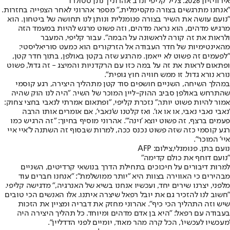
אירוויזיון 2026: צליל קליפי ונדב אהרוני| נתן סטולרו
"אנחנו מתרגשים בצורה מקסימלית," מספר אהרוני לאחר הצפייה בחזרות.
"נועם עושה את השיר בצורה פנומנלית ונותן לנו תחושה של ביטחון. הוא
מרגיש מדהים, הוא נראה מדהים, וזה פשוט מרגש להיות במעמד הזה
ולראות את זה קורה לראשונה על הבמה". עבור קליפי, המעבר
מהאינטימיות של חדר העבודה אל הזרקורים הוא כמעט סוריאליסטי:
"לפעמים זה פשוט לא ייאמן. מהרגע שזה בקטן באולפן, בתוך חדר קטן,
ופתאום לראות את זה על במה כזו עם הרקדניות והמיצג - זה גדול, פשוט
נורא נורא גדול. זו ממש חוויה חוץ גופית".
במהלך השיחה, השניים חושפים סוד קטן מתהליך היצירה, רגע קוסמי
שהתרחש באולפן סביב ההוק-ליין המוכר של השיר. "היה לנו הוק שהיה
אמור להיות פשוט יותר," נזכרת קליפי, "ופתאום אמרתי לנאבי בחצי צחוק:
'נאבי נאבי נאבי, או או או'. ואז קלטנו ש'נאבי', אם אומרים אותו הרבה
פעמים ברצף, זה פשוט יוצא 'וינה'". אהרוני מוסיף בחיוך: "זה הרגיש כמו
רגע קוסמי כזה שזה פשוט נכנס ככה, למרות שבסוף זה השתנה ל'איי איי
איי' המוכר".
נועם בתן. פנומנלי,צילום: AFP
"נועם דוחף את כולם קדימה"
למרות דיבורים על חיכוכים בתחילת הדרך בנושאי קרדיטים, השניים
מבהירים כי האווירה בצוות היא "יותר ממושלמת": "אנחנו חברים עוד
מלפני, יצרנו שירים יחד, ועכשיו אנחנו בשיא של האנרגיה," מדגישה קליפי.
"חשוב לנו להזכיר גם את יובל רפאל שיצרה איתנו. אלו האנשים הכי טובים
שיש וזה התהליך הכי כיף". אהרוני מחזק את דבריה ומציין את הזכות
בעבודה עם רפאל: "היא בן אדם מדהים ומיוחד. כל תהליך היצירה היה
'מעכשיו לעכשיו', הכל קרה מהר מאוד, יומיים לפני הדדליין".