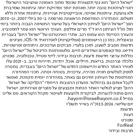
"ישראל היום" הוא גוף תקשורת שנוסד מתוך האמונה שהציבור הישראלי
ראוי לעיתונות טובה יותר, מאוזנת יותר ומדויקת יותר. עיתונות שמדברת
ולא צועקת. עיתונות אמינה, אובייקטיבית ועניינית. עיתונות אחרת וללא
תשלום. המהדורה המודפסת הראשונה פורסמה ב-30 ביולי 2007, וב-2010
הפך "ישראל היום" לעיתון הישראלי בעל שיעור החשיפה הגבוה ביותר בימי
חול. מו"ל העיתון היא ד"ר מרים אדלסון. העורך הראשי הוא עמר לחמנוביץ,
והעורך המייסד הוא עמוס רגב. אתרי האינטרנט של "ישראל היום" בעברית
ובאנגלית, כמו כן היישומונים (אפליקציות) לאנדרואיד ול-iOS, מציגים
חדשות מסביב לשעון, תוכן בלעדי, מבזקים ועדכונים, ניתוחים ופרשנויות,
וידיאו, פודקאסטים ושידורים חיים. פלטפורמות הדיגיטל של "ישראל היום"
כוללות ערוצי חדשות ודעות, תרבות ובידור, לייף סטייל, טכנולוגיה, ספורט,
כלכלה וצרכנות, בריאות, חיילים, אוכל, יהדות, תיירות ורכב. ב-2021 עלו
לאוויר האתר החדש והיישומון החדש של "ישראל היום" בעברית, במטרה
לספק לגולשים חוויה מהירה, עדכנית, בטוחה ונוחה. תכני המהדורה
המודפסת של העיתון זמינים גם באתר, במהדורה יומית מקוונת, ואפשר
לקבל אותם גם בניוזלטר. מועדון ההטבות הייחודי "הקליקה של ישראל
היום" מציע לגולשי האתר הנחות ומבצעים על מוצרים ושירותים. ישראל
היום פתוח להערות, לביקורת ולהצעות לשיפור מקהל הקוראים. פנו אלינו
במייל hayom@israelhayom.co.il.
יום שלישי, 12.5.2026
כ"ה באייר תשפ"ו
חדשות
דעות
ספורט
ForReal
תרבות ובידור