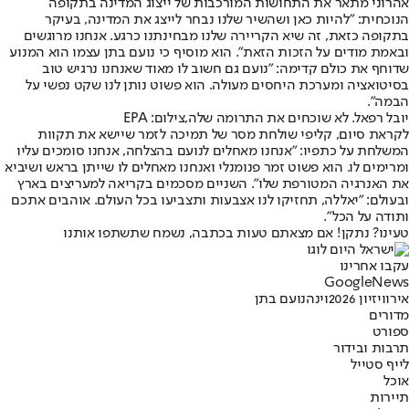
אהרוני מתאר את התחושות המורכבות של ייצוג המדינה בתקופה
הנוכחית: "להיות כאן ושהשיר שלנו נבחר לייצג את המדינה, בעיקר
בתקופה כזאת, זה שיא הקריירה שלנו מבחינתנו כרגע. אנחנו מרוגשים
ובאמת מודים על הזכות הזאת". הוא מוסיף כי נועם בתן עצמו הוא המנוע
שדוחף את כולם קדימה: "נועם גם חשוב לו מאוד שאנחנו נרגיש טוב
בסיטואציה ומערכת היחסים מעולה. הוא פשוט נותן לנו שקט נפשי על
הבמה".
יובל רפאל. לא שוכחים את התרומה שלה,צילום: EPA
לקראת סיום, קליפי שולחת מסר של תמיכה לזמר שיישא את תקוות
המשלחת על כתפיו: "אנחנו מאחלים לנועם בהצלחה, אנחנו סומכים עליו
ומרימים לו. הוא פשוט זמר פנומנלי ואנחנו מאחלים לו שייתן בראש ושיביא
את האנרגיה המטורפת שלו". השניים מסכמים בקריאה למעריצים בארץ
ובעולם: "יאללה, תחזיקו לנו אצבעות ותצביעו בכל העולם. אוהבים אתכם
ותודה על הכל".
טעינו? נתקן! אם מצאתם טעות בכתבה, נשמח שתשתפו אותנו
עקבו אחרינו
G
o
o
g
l
e
News
אירוויזיון 2026
וינה
נועם בתן
מדורים
ספורט
תרבות ובידור
לייף סטייל
אוכל
תיירות