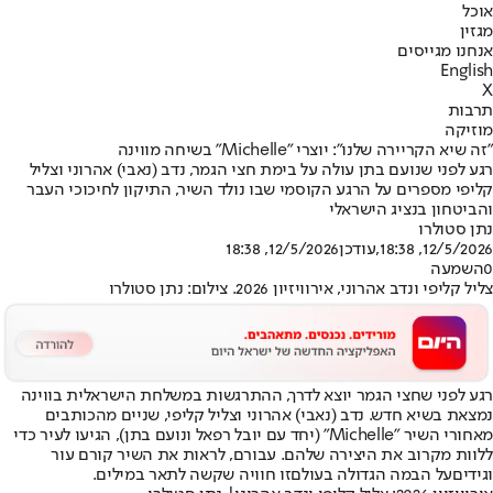
אוכל
מגזין
אנחנו מגייסים
English
X
תרבות
מוזיקה
"זה שיא הקריירה שלנו": יוצרי "Michelle" בשיחה מווינה
רגע לפני שנועם בתן עולה על בימת חצי הגמר, נדב (נאבי) אהרוני וצליל
קליפי מספרים על הרגע הקוסמי שבו נולד השיר, התיקון לחיכוכי העבר
והביטחון בנציג הישראלי
נתן סטולרו
12/5/2026, 18:38
,עודכן
12/5/2026, 18:38
0
השמעה
צליל קליפי ונדב אהרוני, אירוויזיון 2026. צילום: נתן סטולרו
רגע לפני שחצי הגמר יוצא לדרך, ההתרגשות במשלחת הישראלית בווינה
נמצאת בשיא חדש. נדב (נאבי) אהרוני וצליל קליפי, שניים מהכותבים
מאחורי השיר "Michelle" (יחד עם יובל רפאל ונועם בתן), הגיעו לעיר כדי
ללוות מקרוב את היצירה שלהם. עבורם, לראות את השיר קורם עור
וגידים
על הבמה הגדולה בעולם
זו חוויה שקשה לתאר במילים.