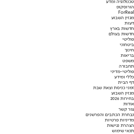
טכנולוגיה ומדע
הורוסקופ
ForReal
מגזין השבוע
דעות
חדשות בארץ
חדשות בעולם
פוליטי
ביטחוני
חינוך
בריאות
משפט
תחבורה
פוליטי-מדיני
כללי ומידע
דף הבית
זמני כניסת וצאת שבת
מגזין השבוע
בחירות 2026
אודות
צור קשר
נבחרת הכתבים והפרשנים
מדיניות פרטיות
הצהרת נגישות
תנאי שימוש