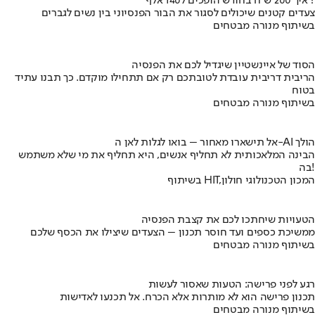
איך 200 ש"ח בחודש הופכים ל140 אלף ?
צעדים קטנים שיכולים לסגור את הבור הפנסיוני בין נשים לגברים
בשיתוף מנורה מבטחים
הסוד של איינשטיין שיגדיל לכם את הפנסיה
הריבית דריבית עובדת לטובתכם רק אם תתחילו מוקדם. כך תבנו עתיד
בטוח
בשיתוף מנורה מבטחים
אל תישארו מאחור – בואו לגלות לאן ה-AI הולך
הבינה המלאכותית לא תחליף אנשים, היא תחליף את מי שלא משתמש
בה!
בשיתוף HIT,המכון הטכנולוגי חולון
הטעויות שיחתכו לכם את קצבת הפנסיה
ממשיכת כספים ועד חוסר תכנון – הצעדים שיצילו את הכסף שלכם
בשיתוף מנורה מבטחים
רגע לפני פרישה: הטעות שאסור לעשות
תכנון פרישה הוא לא מותרות אלא הכרח. אל תכנעו לאדישות
בשיתוף מנורה מבטחים