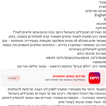
אוכל
מגזין
אנחנו מגייסים
English
X
תרבות
מוזיקה
10 השירים המובילים בישראל היום: כמה מהם אתם יודעים לשיר?
אושר כהן ממשיך לשבור שיאים ומשאיר אבק למתחרים בפסגה, בזמן
שעומר אדם מאכלס לא פחות משלושה מקומות בעשירייה הפותחת • וגם:
ההרכב המסתורי שמתברג בדירוג • הנתונים המלאים חושפים מה באמת
מתנגן לישראלים באוזניות
מערכת תרבות היום
12/5/2026, 08:06
,עודכן
12/5/2026, 08:09
0
השמעה
אושר כהן. "כולם גנבים" במקום הראשון - בפער. צילום: אור גפן
המצעד היומי של ספוטיפיי ממשיך לספק לנו הצצה מרתקת להעדפות
ההאזנה של הקהל הישראלי. ריכזנו את 10 השירים המובילים בישראל
ביממה האחרונה - המספרים מאחורי השירים שאי אפשר להפסיק לזמזם.
10. השיר שאת אהבת |
עומר אדם