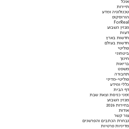
אוכל
תיירות
טכנולוגיה ומדע
הורוסקופ
ForReal
מגזין השבוע
דעות
חדשות בארץ
חדשות בעולם
פוליטי
ביטחוני
חינוך
בריאות
משפט
תחבורה
פוליטי-מדיני
כללי ומידע
דף הבית
זמני כניסת וצאת שבת
מגזין השבוע
בחירות 2026
אודות
צור קשר
נבחרת הכתבים והפרשנים
מדיניות פרטיות