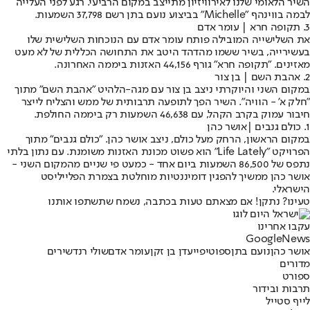
השיר הלאומי שלנו לאירוויזיון מתייצב במקום הרביעי. רגע לפני העלייה
לבמה בווינהף "Michelle" בביצוע נועם בתן רשם 37,798 השמעות.
3. תקופה חרא | עומר אדם
את השלישייה המובילה פותח עומר אדם עם הנוכחות השלישית שלו
בעשירייה, בשיר ששמו מהדהד היטב את התחושה הכללית של לא מעט
מאזינים. "תקופה חרא" גורף 44,156 האזנות ביממה האחרונה.
2. אהבת השם | בן צור
במקום השני והיוקרתי ניצב בן צור עם מגה-הלהיט "אהבת השם" מתוך
"חלק א' - הוויה". השיר הפך לתופעה תרבותית של ממש והצליח לייצר
חיבור עמוק בקרב הקהל, עם 46,638 השמעות רק ביממה החולפת.
1. כולם גנבים |
אושר כהן
במקום הראשון, הרחק מעל כולם, ניצב אושר כהן. "כולם גנבים" מתוך
הפרויקט "Life Lately" הוא פשוט מכונת האזנות משומנת. עם נתון בלתי
נתפס של 86,500 השמעות ביום אחד - כמעט פי שניים מהמקום השני -
אושר כהן ממשיך להפגין דומיננטיות מוחלטת בצמרת הפלייליסט
הישראלי.
טעינו? נתקן! אם מצאתם טעות בכתבה, נשמח שתשתפו אותנו
עקבו אחרינו
G
o
o
g
l
e
News
אושר כהן
נועם בתן
ספוטיפיי
עדן בן זקן
עומר אדם
שולי רנד
שירים
מדורים
ספורט
תרבות ובידור
לייף סטייל