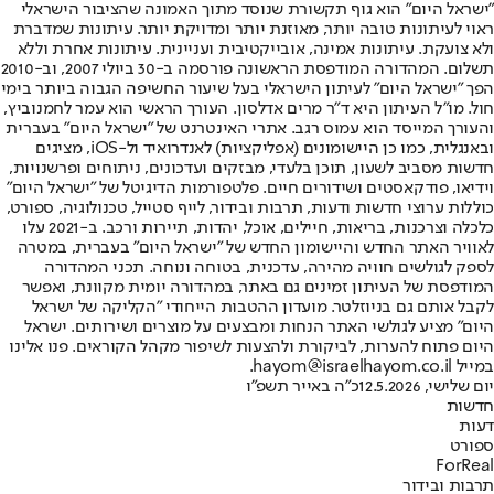
"ישראל היום" הוא גוף תקשורת שנוסד מתוך האמונה שהציבור הישראלי
ראוי לעיתונות טובה יותר, מאוזנת יותר ומדויקת יותר. עיתונות שמדברת
ולא צועקת. עיתונות אמינה, אובייקטיבית ועניינית. עיתונות אחרת וללא
תשלום. המהדורה המודפסת הראשונה פורסמה ב-30 ביולי 2007, וב-2010
הפך "ישראל היום" לעיתון הישראלי בעל שיעור החשיפה הגבוה ביותר בימי
חול. מו"ל העיתון היא ד"ר מרים אדלסון. העורך הראשי הוא עמר לחמנוביץ,
והעורך המייסד הוא עמוס רגב. אתרי האינטרנט של "ישראל היום" בעברית
ובאנגלית, כמו כן היישומונים (אפליקציות) לאנדרואיד ול-iOS, מציגים
חדשות מסביב לשעון, תוכן בלעדי, מבזקים ועדכונים, ניתוחים ופרשנויות,
וידיאו, פודקאסטים ושידורים חיים. פלטפורמות הדיגיטל של "ישראל היום"
כוללות ערוצי חדשות ודעות, תרבות ובידור, לייף סטייל, טכנולוגיה, ספורט,
כלכלה וצרכנות, בריאות, חיילים, אוכל, יהדות, תיירות ורכב. ב-2021 עלו
לאוויר האתר החדש והיישומון החדש של "ישראל היום" בעברית, במטרה
לספק לגולשים חוויה מהירה, עדכנית, בטוחה ונוחה. תכני המהדורה
המודפסת של העיתון זמינים גם באתר, במהדורה יומית מקוונת, ואפשר
לקבל אותם גם בניוזלטר. מועדון ההטבות הייחודי "הקליקה של ישראל
היום" מציע לגולשי האתר הנחות ומבצעים על מוצרים ושירותים. ישראל
היום פתוח להערות, לביקורת ולהצעות לשיפור מקהל הקוראים. פנו אלינו
במייל hayom@israelhayom.co.il.
יום שלישי, 12.5.2026
כ"ה באייר תשפ"ו
חדשות
דעות
ספורט
ForReal
תרבות ובידור