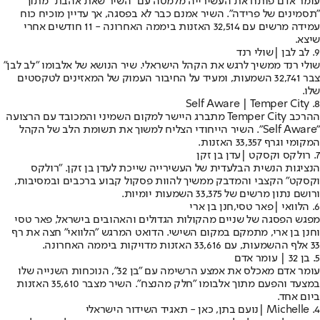
עומר אדם פותח את העשירייה מלמטה עם "השיר שאת אהבת" מתוך
"תסמינים של פרידה". השיר אמנם כבר לא בפסגה, אך עדיין מוכיח כוח
עמידה מרשים עם 32,514 האזנות ביממה האחרונה - 11 חודשים אחרי
שיצא.
9. לב לבן |
שולי רנד
שולי רנד ממשיך לרגש את הקהל הישראלי. שיר הנושא של אלבומו "לב לבן"
צבר 32,741 השמעות, ומעיד על החיבור העמוק של המאזינים לטקסטים
שלו.
8. Self Aware | Temper City
ההרכב Temper City מתברג היישר למקום השמיני והמכובד עם הרצועה
"Self Aware". השיר הייחודי הצליח למשוך את תשומת הלב של הקהל
המקומי וגרף 33,357 האזנות.
7. רולקס וקסקט |
עדן בן זקן
הנציגות הנשית הבלעדית של העשירייה שייכת לעדן בן זקן. "רולקס
וקסקט" הקצבי והמדבק ממשיך להוות פסקול קבוע ברכבים ובמסיבות,
ורושם נתון מרשים של 33,375 השמעות יומיות.
6. הלוואי |
פאר טסי
,
חנן בן ארי
מפגש הפסגה של שניים מהקולות הגדולים והאהובים בישראל, פאר טסי
וחנן בן ארי, מתמקם במקום השישי. הדואט המרגש "הלוואי" חצה את רף
33 אלף ההשמעות, עם 33,616 האזנות מדויקות ביממה האחרונה.
5. בן 32 | עומר אדם
עומר אדם מאכלס את אמצע הרשימה עם "בן 32", הנוכחות השנייה שלו
במצעד והפעם מתוך אלבומו "חלק מהנצח". השיר מצבר 35,610 האזנות
ביום אחד.
4. Michelle |
נועם בתן
, כאן - תאגיד השידור הישראלי