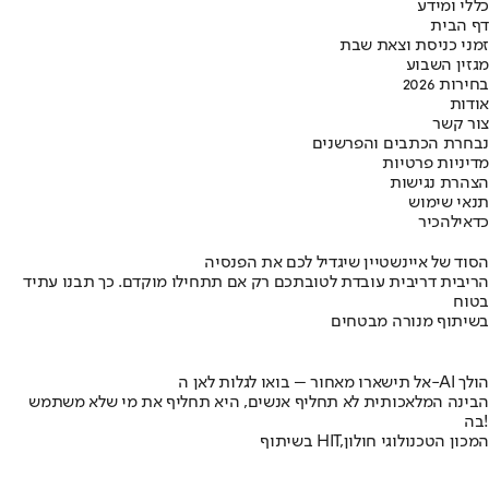
כללי ומידע
דף הבית
זמני כניסת וצאת שבת
מגזין השבוע
בחירות 2026
אודות
צור קשר
נבחרת הכתבים והפרשנים
מדיניות פרטיות
הצהרת נגישות
תנאי שימוש
כדאי
להכיר
הסוד של איינשטיין שיגדיל לכם את הפנסיה
הריבית דריבית עובדת לטובתכם רק אם תתחילו מוקדם. כך תבנו עתיד
בטוח
בשיתוף מנורה מבטחים
אל תישארו מאחור – בואו לגלות לאן ה-AI הולך
הבינה המלאכותית לא תחליף אנשים, היא תחליף את מי שלא משתמש
בה!
בשיתוף HIT,המכון הטכנולוגי חולון