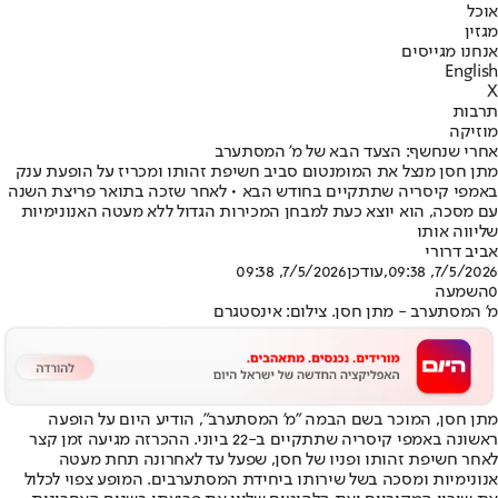
אוכל
מגזין
אנחנו מגייסים
English
X
תרבות
מוזיקה
אחרי שנחשף: הצעד הבא של מ' המסתערב
מתן חסן מנצל את המומנטום סביב חשיפת זהותו ומכריז על הופעת ענק
באמפי קיסריה שתתקיים בחודש הבא • לאחר שזכה בתואר פריצת השנה
עם מסכה, הוא יוצא כעת למבחן המכירות הגדול ללא מעטה האנונימיות
שליווה אותו
אביב דרורי
7/5/2026, 09:38
,עודכן
7/5/2026, 09:38
0
השמעה
מ' המסתערב - מתן חסן. צילום: אינסטגרם
מתן חסן, המוכר בשם הבמה "מ' המסתערב", הודיע היום על הופעה
ראשונה באמפי קיסריה שתתקיים ב-22 ביוני. ההכרזה מגיעה זמן קצר
לאחר חשיפת זהותו ופניו של חסן, שפעל עד לאחרונה תחת מעטה
אנונימיות ומסכה בשל שירותו ביחידת המסתערבים. המופע צפוי לכלול