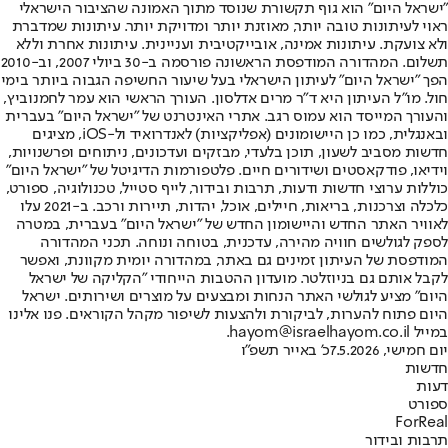
"ישראל היום" הוא גוף תקשורת שנוסד מתוך האמונה שהציבור הישראלי
ראוי לעיתונות טובה יותר, מאוזנת יותר ומדויקת יותר. עיתונות שמדברת
ולא צועקת. עיתונות אמינה, אובייקטיבית ועניינית. עיתונות אחרת וללא
תשלום. המהדורה המודפסת הראשונה פורסמה ב-30 ביולי 2007, וב-2010
הפך "ישראל היום" לעיתון הישראלי בעל שיעור החשיפה הגבוה ביותר בימי
חול. מו"ל העיתון היא ד"ר מרים אדלסון. העורך הראשי הוא עמר לחמנוביץ,
והעורך המייסד הוא עמוס רגב. אתרי האינטרנט של "ישראל היום" בעברית
ובאנגלית, כמו כן היישומונים (אפליקציות) לאנדרואיד ול-iOS, מציגים
חדשות מסביב לשעון, תוכן בלעדי, מבזקים ועדכונים, ניתוחים ופרשנויות,
וידיאו, פודקאסטים ושידורים חיים. פלטפורמות הדיגיטל של "ישראל היום"
כוללות ערוצי חדשות ודעות, תרבות ובידור, לייף סטייל, טכנולוגיה, ספורט,
כלכלה וצרכנות, בריאות, חיילים, אוכל, יהדות, תיירות ורכב. ב-2021 עלו
לאוויר האתר החדש והיישומון החדש של "ישראל היום" בעברית, במטרה
לספק לגולשים חוויה מהירה, עדכנית, בטוחה ונוחה. תכני המהדורה
המודפסת של העיתון זמינים גם באתר, במהדורה יומית מקוונת, ואפשר
לקבל אותם גם בניוזלטר. מועדון ההטבות הייחודי "הקליקה של ישראל
היום" מציע לגולשי האתר הנחות ומבצעים על מוצרים ושירותים. ישראל
היום פתוח להערות, לביקורת ולהצעות לשיפור מקהל הקוראים. פנו אלינו
במייל hayom@israelhayom.co.il.
יום חמישי, 7.5.2026
כ' באייר תשפ"ו
חדשות
דעות
ספורט
ForReal
תרבות ובידור