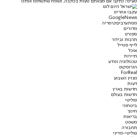
טעינו? נתקן! אם מצאתם טעות בכתבה, נשמח שתשתפו אותנו
עקבו אחרינו
G
o
o
g
l
e
News
מסתערבים
קיסריה
מדורים
ספורט
תרבות ובידור
לייף סטייל
אוכל
תיירות
טכנולוגיה ומדע
הורוסקופ
ForReal
מגזין השבוע
דעות
חדשות בארץ
חדשות בעולם
פוליטי
ביטחוני
חינוך
בריאות
משפט
תחבורה
פוליטי-מדיני