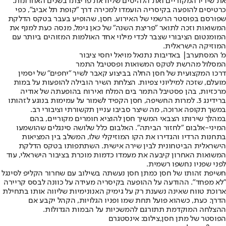
את שיריו המקוריים ואת הלהיטים שליוו את פריצתו בשנים האחרונות.
כרטיסים להופעה בקיסריה הועמדו למכירה דרך "קופת תל אביב", כפי
שפורסם בפוסטר הרשמי של האירוע. חסן, שהופיע בעבר בטקס הדלקת
המשואות וזכה לתואר "פריצת השנה" של כאן גימל, מנסה כעת למנף את
המומנטום הציבורי שצבר לכדי מילוי אחד האולמות המזוהים ביותר עם
המוזיקה הישראלית.
מ' המסתערב| באדיבות נתנאל מויאל יחסי ציבור
המסלול מהרשת לטקס המשואות ופסטיבל התמר
דרכו המקצועית של חסן החלה בביצוע קאבר לשיר "יחפים" של יסמין
מועלם, שזכה למיליוני צפיות. הצלחת השיר הובילה להופעות על במות
מרכזיות, בהן פסטיבל התמר בים המלח ואירוח בהופעתה של אודיה
ברידינג 3. למרות החשיפה, חסן הקפיד לשמור על עמימות בנוגע לזהותו
במשך תקופה ארוכה, מה שיצר סביבו עניין תקשורתי וציבורי רב.
במהלך שירותו הצבאי המשיך חסן להוציא חומרים מקוריים, בהם
המיני-אלבום "לחזור הביתה". האלבום כלל שלושה סינגלים שהושמעו
בתחנות הרדיו והגדירו את הקו המוזיקלי שלו, המשלב בין המציאות
הישראלית הביטחונית לבין שירה אישית. השתתפותו בטקס הדלקת
המשואות האחרון קיבעה את מעמדו כדמות מוכרת בציבור הישראלי, עוד
לפני שפניו נחשפו רשמית.
חשיפת זהותו של חסן כמתן חסן נעשתה בשילוב עם שחרור הקליפ לסינגל
"לא מפחד". ההודעה על ההופעה בקיסריה מעידה על כוונה לבסס קריירה
ארוכת טווח שאינה נשענת רק על גימיק האנונימיות שליווה אותו בתחילת
הדרך. כעת, כשהוא פועל תחת שמו ופניו הגלויות, הקהל יקבע אם
ההצלחה המוקדמת תתורגם להמשכיות על הבמות הגדולות.
הפוסטר של מתן חסן,צילום: אינסטגרם