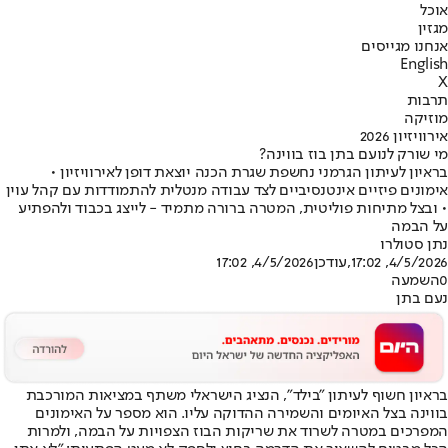
אוכל
מגזין
אנחנו מגייסים
English
X
תרבות
מוזיקה
אירוויזיון 2026
מי שורק לנועם בתן בוז בווינה?
בראיון לעיתון הגרמני נחשפת שגרת הכנה יוצאת דופן לאירוויזיון •
אימונים פיזיים אינטנסיביים לצד עבודה מנטלית להתמודדות עם קהל עוין
• ובצל מתיחות פוליטית, המטרה ברורה מתמיד - לייצג בכבוד ולהפתיע
על הבמה
נתן סטולרו
4/5/2026, 17:02
,עודכן
4/5/2026, 17:02
0
השמעה
נעם בתן
בראיון חשוף לעיתון "בילד", הנציג הישראלי משתף במציאות המורכבת
בווינה בצל האיומים והשמירה ההדוקה עליו. הוא מספר על האימונים
המפרכים במטרה לשרוד את שריקות הבוז הצפויות על הבמה, ולמרות