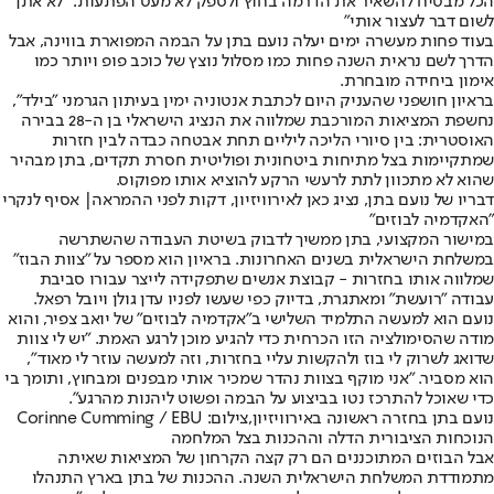
הכל מבטיח להשאיר את הדרמה בחוץ ולספק לא מעט הפתעות: "לא אתן
לשום דבר לעצור אותי"
בעוד פחות מעשרה ימים יעלה נועם בתן על הבמה המפוארת בווינה, אבל
הדרך לשם נראית השנה פחות כמו מסלול נוצץ של כוכב פופ ויותר כמו
אימון ביחידה מובחרת.
בראיון חושפני שהעניק היום לכתבת אנטוניה ימין בעיתון הגרמני "בילד",
נחשפת המציאות המורכבת שמלווה את הנציג הישראלי בן ה-28 בבירה
האוסטרית: בין סיורי הליכה ליליים תחת אבטחה כבדה לבין חזרות
שמתקיימות בצל מתיחות ביטחונית ופוליטית חסרת תקדים, בתן מבהיר
שהוא לא מתכוון לתת לרעשי הרקע להוציא אותו מפוקוס.
דבריו של נועם בתן, נציג כאן לאירוויזיון, דקות לפני ההמראה| אסיף לנקרי
"האקדמיה לבוזים"
במישור המקצועי, בתן ממשיך לדבוק בשיטת העבודה שהשתרשה
במשלחת הישראלית בשנים האחרונות. בראיון הוא מספר על "צוות הבוז"
שמלווה אותו בחזרות - קבוצת אנשים שתפקידה לייצר עבורו סביבת
עבודה "רועשת" ומאתגרת, בדיוק כפי שעשו לפניו עדן גולן ויובל רפאל.
נועם הוא למעשה התלמיד השלישי ב"אקדמיה לבוזים" של יואב צפיר, והוא
מודה שהסימולציה הזו הכרחית כדי להגיע מוכן לרגע האמת. "יש לי צוות
שדואג לשרוק לי בוז ולהקשות עליי בחזרות, וזה למעשה עוזר לי מאוד",
הוא מסביר. "אני מוקף בצוות נהדר שמכיר אותי מבפנים ומבחוץ, ותומך בי
כדי שאוכל להתרכז נטו בביצוע על הבמה ופשוט ליהנות מהרגע".
נועם בתן בחזרה ראשונה באירוויזיון,צילום: Corinne Cumming / EBU
הנוכחות הציבורית הדלה וההכנות בצל המלחמה
אבל הבוזים המתוכננים הם רק קצה הקרחון של המציאות שאיתה
מתמודדת המשלחת הישראלית השנה. ההכנות של בתן בארץ התנהלו