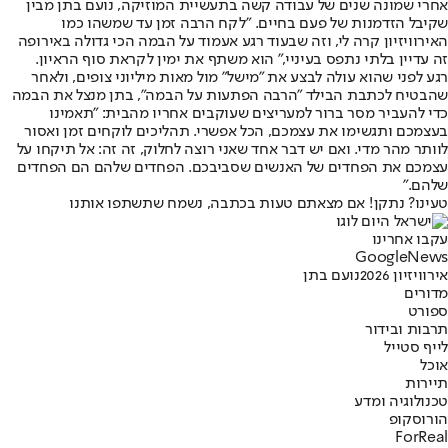
אחרי שמונה שנים של עבודה קשה בתעשיית המוזיקה, נועם בתן מבין
שקיבל הזדמנות של פעם בחיים. "לקח הרבה זמן עד שמשהו כמו
האירוויזיון קרה לי, וזה שבעוד רגע אעמוד על הבמה הכי גדולה באירופה
זה עדיין בלתי נתפס בעיניי," הוא משתף את ימין לקראת סוף הראיון.
רגע לפני שהוא עולה לבצע את "מישל" מול מאות מיליוני צופים, ולאחר
שהבטיח לכתבת הבילד "הרבה הפתעות על הבמה", בתן מנצל את הבמה
כדי להעביר מסר ברור למעריצים שעוקבים אחריו מהבית: "
תאמינו
בעצמכם ותגשימו את עצמכם, הכל אפשרי. תהליכים לוקחים זמן ואסור
לוותר מהר מדי. ואם יש דבר אחד שאני רוצה לחלוק, זה זה: אל תיקחו על
עצמכם את הפחדים של האנשים שסביבכם. הפחדים שלהם הם הפחדים
שלהם."
טעינו? נתקן! אם מצאתם טעות בכתבה, נשמח שתשתפו אותנו
עקבו אחרינו
G
o
o
g
l
e
News
אירוויזיון 2026
נועם בתן
מדורים
ספורט
תרבות ובידור
לייף סטייל
אוכל
תיירות
טכנולוגיה ומדע
הורוסקופ
ForReal