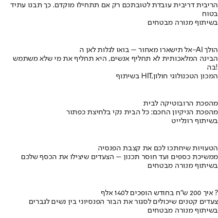
הריבית דריבית עובדת לטובתכם רק אם תתחילו מוקדם. כך תבנו עתיד
בטוח
בשיתוף מנורה מבטחים
אל תישארו מאחור – בואו לגלות לאן ה-AI הולך
הבינה המלאכותית לא תחליף אנשים, היא תחליף את מי שלא משתמש
בה!
בשיתוף HIT,המכון הטכנולוגי חולון
מהפכת הרובוטיקה לבית
מהפכת הניקיון החכם: כל הבית נקי בלחיצת כפתור
בשיתוף רונלייט
הטעויות שיחתכו לכם את קצבת הפנסיה
ממשיכת כספים ועד חוסר תכנון – הצעדים שיצילו את הכסף שלכם
בשיתוף מנורה מבטחים
איך 200 ש"ח בחודש הופכים ל140 אלף ?
צעדים קטנים שיכולים לסגור את הבור הפנסיוני בין נשים לגברים
בשיתוף מנורה מבטחים