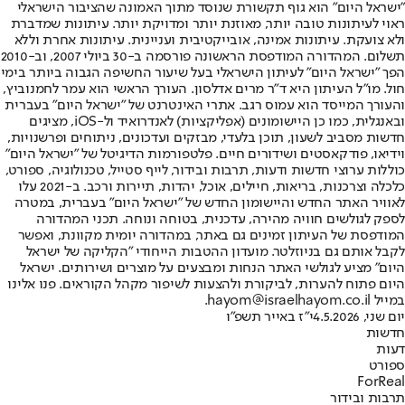
"ישראל היום" הוא גוף תקשורת שנוסד מתוך האמונה שהציבור הישראלי
ראוי לעיתונות טובה יותר, מאוזנת יותר ומדויקת יותר. עיתונות שמדברת
ולא צועקת. עיתונות אמינה, אובייקטיבית ועניינית. עיתונות אחרת וללא
תשלום. המהדורה המודפסת הראשונה פורסמה ב-30 ביולי 2007, וב-2010
הפך "ישראל היום" לעיתון הישראלי בעל שיעור החשיפה הגבוה ביותר בימי
חול. מו"ל העיתון היא ד"ר מרים אדלסון. העורך הראשי הוא עמר לחמנוביץ,
והעורך המייסד הוא עמוס רגב. אתרי האינטרנט של "ישראל היום" בעברית
ובאנגלית, כמו כן היישומונים (אפליקציות) לאנדרואיד ול-iOS, מציגים
חדשות מסביב לשעון, תוכן בלעדי, מבזקים ועדכונים, ניתוחים ופרשנויות,
וידיאו, פודקאסטים ושידורים חיים. פלטפורמות הדיגיטל של "ישראל היום"
כוללות ערוצי חדשות ודעות, תרבות ובידור, לייף סטייל, טכנולוגיה, ספורט,
כלכלה וצרכנות, בריאות, חיילים, אוכל, יהדות, תיירות ורכב. ב-2021 עלו
לאוויר האתר החדש והיישומון החדש של "ישראל היום" בעברית, במטרה
לספק לגולשים חוויה מהירה, עדכנית, בטוחה ונוחה. תכני המהדורה
המודפסת של העיתון זמינים גם באתר, במהדורה יומית מקוונת, ואפשר
לקבל אותם גם בניוזלטר. מועדון ההטבות הייחודי "הקליקה של ישראל
היום" מציע לגולשי האתר הנחות ומבצעים על מוצרים ושירותים. ישראל
היום פתוח להערות, לביקורת ולהצעות לשיפור מקהל הקוראים. פנו אלינו
במייל hayom@israelhayom.co.il.
יום שני, 4.5.2026
י"ז באייר תשפ"ו
חדשות
דעות
ספורט
ForReal
תרבות ובידור