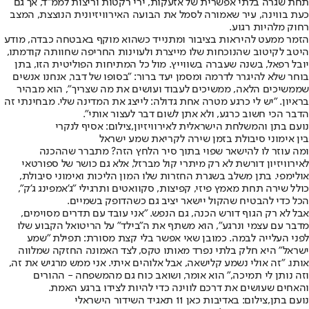
תחת שגרה בלתי אפשרית של אזעקות, ירי רקטות וריצות לממ"ד, אך גם
כעת בווינה, עיר שאמורה לסמל את הבועה האירוויזיונית הנוצצת, המצב
רחוק מלהיות רגוע.
הזמר ממעט להיראות בציבור ומתנייד כשהוא מוקף באבטחה כבדה, מודע
היטב לקיטוב שהנוכחות שלו מייצרת ולעוינות החריפה שחוותה קודמתו,
יובל רפאל, בשנה שעברה בשווייץ. מול כל המתיחות הפוליטית הזו, בתן
בוחר שלא להיגרר לדרמה ומסמן יעד ברור: "בסופו של דבר, אנחנו אנשים
שממשיכים הלאה, ממשיכים לעבוד ועושים את מה שצריך", הוא מבהיר
בראיון. "יש לי כרגע מטרה אחת גדולה: לייצג את המדינה שלי. מבחינתי זה
הדבר הכי חשוב כרגע, ולא אתן לשום דבר לעצור אותי".
נועם בתן והמשלחת הישראלית לאירוויזיון,צילום: אסיף לנקרי
בין אימוני סיבולת בזמן שירה לקריאת שמע ישראל
ומה עוזר לו להישאר שפוי בתוך סיר הלחץ הזה? מתברר שההכנה
לאירוויזיון דורשת לא רק מיתרי קול מברזל, אלא גם כושר של ספורטאי
אולימפי. בתן משלב בשגרת החזרות שלו המון הליכות ואימוני סיבולת,
כולל שירה תחת מאמץ פיזי, קפיצות, סקוואטים ותרגילי "ג'אמפינג ג'ק",
הכל כדי להבטיח שהקול יישאר יציב גם כשהדופק בשמיים.
אבל לא רק הגוף דורש הכנה, גם הנפש. "אני עובד עם תדרים מסוימים,
מדבר עם עצמי ונרגע", הוא משתף את ה"בילד" על הריטואל הקבוע שלו
לפני העלייה לבמה. כמובן שאי אפשר בלי קצת מסורת: תפילת "שמע
ישראל" היא חלק בלתי נפרד מאותו טקס, לצד האמונה החזקה שמלווה
אותו. "זה אולי נשמע קלישאה, אבל אלוהים איתי. אני ממש מרגיש את זה,
וזה נותן לי תמיכה," הוא אומר, ושואב כוח גם מהמשפחה - ההורים
והאחים שעושים את דרכם לווינה כדי להיות לצידו ברגע האמת.
נועם בתן,צילום: באדיבות כאן 11 תאגיד השידור הישראלי