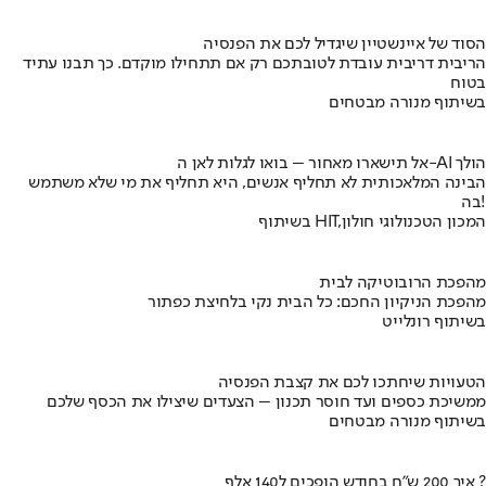
הסוד של איינשטיין שיגדיל לכם את הפנסיה
הריבית דריבית עובדת לטובתכם רק אם תתחילו מוקדם. כך תבנו עתיד
בטוח
בשיתוף מנורה מבטחים
אל תישארו מאחור – בואו לגלות לאן ה-AI הולך
הבינה המלאכותית לא תחליף אנשים, היא תחליף את מי שלא משתמש
בה!
בשיתוף HIT,המכון הטכנולוגי חולון
מהפכת הרובוטיקה לבית
מהפכת הניקיון החכם: כל הבית נקי בלחיצת כפתור
בשיתוף רונלייט
הטעויות שיחתכו לכם את קצבת הפנסיה
ממשיכת כספים ועד חוסר תכנון – הצעדים שיצילו את הכסף שלכם
בשיתוף מנורה מבטחים
איך 200 ש"ח בחודש הופכים ל140 אלף ?