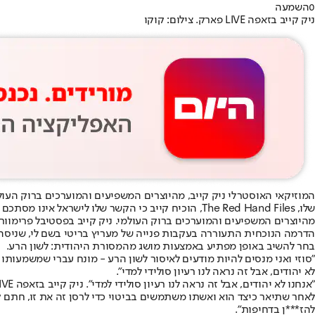
0
השמעה
ניק קייב בזאפה LIVE פארק. צילום: קוקו
המוזיקאי האוסטרלי ניק קייב, מהיוצרים המשפיעים והמוערכים ברוק העו
שלו, The Red Hand Files, הוכיח קייב כי הקשר שלו לישראל אינו מסתכם בהופעות בלבד, אלא נשען על תשתית ערכית רחבה הרבה יותר מכפי שסברו מבקריו.
מהיוצרים המשפיעים והמוערכים ברוק העולמי. ניק קייב בפסטיבל פרימוורה,צ
הדרמה הנוכחית התעוררה בעקבות פנייה של מעריץ בריטי בשם לי, שניסה 
בחר להשיב באופן מפתיע באמצעות מושג מהמסורת היהודית: לשון הרע.
"סוזי ואני מנסים להיות מודעים לאיסור לשון הרע - מונח עברי שמשמעותו
לא יהודים, אבל זה נראה לנו רעיון סולידי למדי".
"אנחנו לא יהודים, אבל זה נראה לנו רעיון סולידי למדי". ניק קייב בזאפה LIVE פארק (ארכיון),צילום: קוקו
לאחר שתיאר כיצד הוא ואשתו משתמשים בביטוי כדי לרסן זה את זו, חתם קייב
להז***ן בדחיפות".