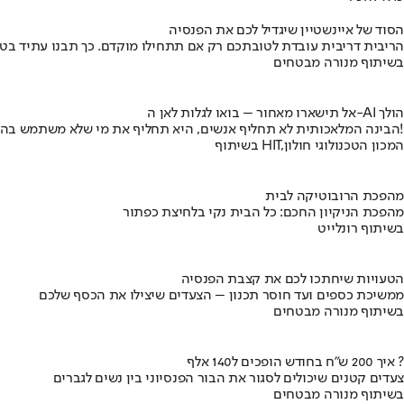
הסוד של איינשטיין שיגדיל לכם את הפנסיה
הריבית דריבית עובדת לטובתכם רק אם תתחילו מוקדם. כך תבנו עתיד בט
בשיתוף מנורה מבטחים
אל תישארו מאחור – בואו לגלות לאן ה-AI הולך
הבינה המלאכותית לא תחליף אנשים, היא תחליף את מי שלא משתמש בה!
בשיתוף HIT,המכון הטכנולוגי חולון
מהפכת הרובוטיקה לבית
מהפכת הניקיון החכם: כל הבית נקי בלחיצת כפתור
בשיתוף רונלייט
הטעויות שיחתכו לכם את קצבת הפנסיה
ממשיכת כספים ועד חוסר תכנון – הצעדים שיצילו את הכסף שלכם
בשיתוף מנורה מבטחים
איך 200 ש"ח בחודש הופכים ל140 אלף ?
צעדים קטנים שיכולים לסגור את הבור הפנסיוני בין נשים לגברים
בשיתוף מנורה מבטחים