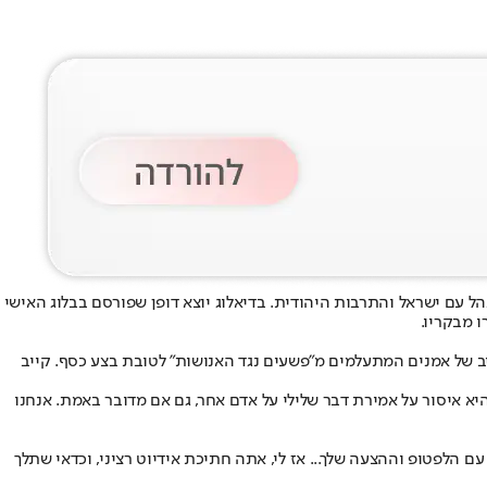
עם ישראל והתרבות היהודית. בדיאלוג יוצא דופן שפורסם בבלוג האישי
יב של אמנים המתעלמים מ"פשעים נגד האנושות" לטובת בצע כסף. קייב
יא איסור על אמירת דבר שלילי על אדם אחר, גם אם מדובר באמת. אנחנו
עם הלפטופ וההצעה שלך... אז לי, אתה חתיכת אידיוט רציני, וכדאי שתלך