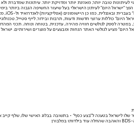
לעיתונות טובה יותר, מאוזנת יותר ומדויקת יותר. עיתונות שמדברת ולא צ
שלום. המהדורה המודפסת הראשונה פורסמה ב-30 ביולי 2007, וב-2010 הפך "ישראל היום" לעיתון הישראלי בעל שי
לחמנוביץ,
ל היום" כוללות ערוצי חדשות ודעות, תרבות ובידור, לייף סטייל, טכנולוגיה
ברית, במטרה לספק לגולשים חוויה מהירה, עדכנית, בטוחה ונוחה. תכני המה
ל היום" מציע לגולשי האתר הנחות ומבצעים על מוצרים ושירותים. ישראל 
ת
 שלו לישראל בטענה ל"בצע כסף" • בתשובה בבלוג האישי שלו, שלף קייב 
רן