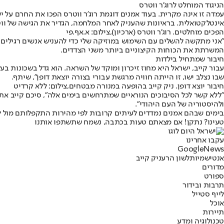
הניגוד המוחלט לרוג'ר ווטרס
עמדה זו אינה מקרית. בעוד אמנים דוגמת רוג'ר ווטרס הפכו את החרם על 
אינטלקטואלית. בראיונות שהעניק לאחר המלחמה, הגדיר את הגישה של ווט
הפכים מוחלטים. רוג'ר ווטרס (ארכיון),צילום: א.אף.פי
המשרתת את הכוחות הקיצוניים ביותר משני הצדדים.
חיבור שמתחיל בילדות
עבור קייב, ישראל היא מחוז זיכרון ומוקד של השראה. הוא גדל בשכונות ב
שבו נצלב ישו, זו הייתה חוויה מרגשת עבורי בצורה יוצאת דופן", שיתף.
חיבור יוצא דופן. ניק קייב בהופעה במנורה מבטחים,צילום: ללא קרדיט
"ללא קשר לכל הסיבוכים הנוראיים שמתרחשים בימים אלה", סיכם קייב את
ולהיסטוריה של העם היהודי".
בימים שבהם אמנים נמדדים לעיתים קרובות לפי מהירות התקפלותם מול לחץ 
טעינו? נתקן! אם מצאתם טעות בכתבה, נשמח שתשתפו אותנו
עקבו אחרינו
G
o
o
g
l
e
News
אנטישמיות
לשון הרע
ניק קייב
מדורים
ספורט
תרבות ובידור
לייף סטייל
אוכל
תיירות
טכנולוגיה ומדע