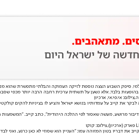
למי, סיפק השבוע הצצה נוספת לזיקה העמוקה והבלתי מתפשרת שהוא מנהל 
ילום: אי.פי.אי, ארכיון
לבקר את קייב על עמדותיו בנושא ישראל והציע לו בציניות להקים קולקט
 דיבור מרושע, מעשה שאסור לפי ההלכה היהודית", כתב קייב. "המשמעות ה
 את דבריו בטון המזוהה עמו: "העניין הוא שסוזי לא כאן כרגע, ואני לבד 