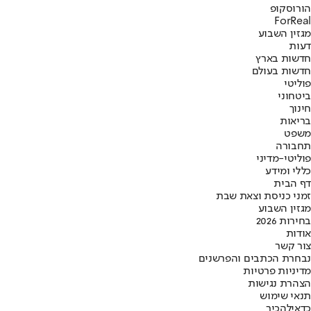
הורוסקופ
ForReal
מגזין השבוע
דעות
חדשות בארץ
חדשות בעולם
פוליטי
ביטחוני
חינוך
בריאות
משפט
תחבורה
פוליטי-מדיני
כללי ומידע
דף הבית
זמני כניסת וצאת שבת
מגזין השבוע
בחירות 2026
אודות
צור קשר
נבחרת הכתבים והפרשנים
מדיניות פרטיות
הצהרת נגישות
תנאי שימוש
כדאי
להכיר