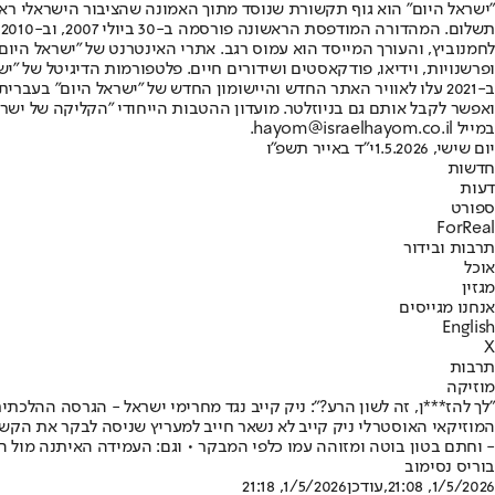
"ישראל היום" הוא גוף תקשורת שנוסד מתוך האמונה שהציבור הישראלי ראוי 
ת
ופרשנויות, וידיאו, פודקאסטים ושידורים חיים. פלטפורמות הדיגיטל של "ישרא
ב-2021 עלו לאוויר האתר החדש והיישומון החדש של "ישראל היום" בע
ואפשר לקבל אותם גם בניוזלטר. מועדון ההטבות הייחודי "הקליקה של ישרא
במייל hayom@israelhayom.co.il.
יום שישי, 1.5.2026
י"ד באייר תשפ"ו
חדשות
דעות
ספורט
ForReal
תרבות ובידור
אוכל
מגזין
אנחנו מגייסים
English
X
תרבות
מוזיקה
"לך להז***ן, זה לשון הרע?": ניק קייב נגד מחרימי ישראל - הגרסה ההלכתי
המוזיקאי האוסטרלי ניק קייב לא נשאר חייב למעריץ שניסה לבקר את הקשר
- וחתם בטון בוטה ומזוהה עמו כלפי המבקר • וגם: העמידה האיתנה מול ה-BDS והאהבה שהחלה עוד בילדותו במלבו
בוריס נסימוב
1/5/2026, 21:08
,עודכן
1/5/2026, 21:18