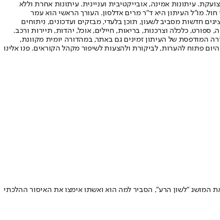
ועקת. עיתונות אמינה, אובייקטיבית ועניינית. עיתונות אחרת וללא
עור החשיפה הגבוה ביותר בימי חול. מו"ל העיתון היא ד"ר מרים אדלסון. העורך הראשי הוא עמר
 והעורך המייסד הוא עמוס רגב. אתרי האינטרנט של "ישראל היום" בעברית ובאנגלית, כמו כן היישומונים (אפליקציות) לאנדרואיד ול-iOS, מציגים חדשות מסביב לשעון, תוכן בלעדי, מבזקים ועדכונים, ניתוחים
, ספורט, כלכלה וצרכנות, בריאות, חיילים, אוכל, יהדות, תיירות ורכב.
דורה המודפסת של העיתון זמינים גם באתר, במהדורה יומית מקוונת,
היום פתוח להערות, לביקורת ולהצעות לשיפור מקהל הקוראים. פנו אלינו
את המושג "לשון הרע", הסביר למה הוא ואשתו אימצו את האיסור ההלכתי