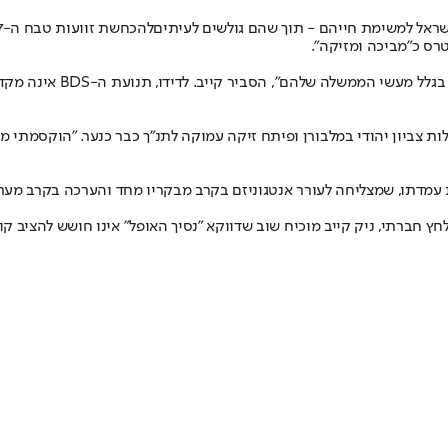
ישראל למשימת חייהם - תוך שהם גולשים לעיתים
להכחשת זוועות טבח ה-7 באוקטובר ולאנטישמיות מוצהרת
רס כ"מביכה ומזיקה".
"אני מתקשה להשלים עם הש
עלות צביון יהודי במלבורן ופיתח זיקה עמוקה לתנ"ך כבר כנער. "הוקסמתי
 עמדתו, שמצליחה לעורר אנטגוניזם בקרב מבקריו מחד והערכה בקרב מער
חברתי, ניק קייב מוכיח שוב שדווקא "נסיך האופל" אינו חושש להציב קול 