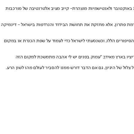
- קייב מציב אלטרנטיבה של מורכבות
ימוש במוזיקה שלי כדי להעניש אנשים רגילים בגלל מעשי הממשלה שלהם", הסביר קייב. לדידו, תנועת ה-BDS אינה מקדמת פתרון, אלא מחזקת את תחושת הבידוד והנרדפות בישראל - דינמיקה
 מהסיפורים הללו, וכשנסעתי לישראל כדי לעמוד על שפת הכנרת או במקום
יציו בארץ מאידך, "עמוק בפנים יש לי אהבה מתמשכת למקום הזה
צלול של היגיון, גם אם הדבר דורש ממנו להסביר לעולם מהו לשון הרע.