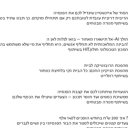
הסוד של איינשטיין שיגדיל לכם את הפנסיה
הריבית דריבית עובדת לטובתכם רק אם תתחילו מוקדם. כך תבנו עתיד בט
בשיתוף מנורה מבטחים
אל תישארו מאחור – בואו לגלות לאן ה-AI הולך
הבינה המלאכותית לא תחליף אנשים, היא תחליף את מי שלא משתמש בה!
בשיתוף HIT,המכון הטכנולוגי חולון
מהפכת הרובוטיקה לבית
מהפכת הניקיון החכם: כל הבית נקי בלחיצת כפתור
בשיתוף רונלייט
הטעויות שיחתכו לכם את קצבת הפנסיה
ממשיכת כספים ועד חוסר תכנון – הצעדים שיצילו את הכסף שלכם
בשיתוף מנורה מבטחים
איך 200 ש"ח בחודש הופכים ל140 אלף ?
צעדים קטנים שיכולים לסגור את הבור הפנסיוני בין נשים לגברים