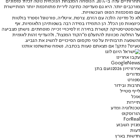
תחרותיים עלה ב-20%. הנוסחה המנצחת הנוכחית נוטה לכלול פזמונים
מורכבים יותר. היא גם מעדיפה כתיבה לירית מתוחכמת יותר המתיישרת
עם מוסכמות הפופ העכשוויות.
לא כל מדינה הלכה עם הזרם. צרפת, איטליה, פורטוגל וספרד בולטות
כיוצאות מן הכלל. הן התמידו במידה רבה בשפותיהן הלאומיות, אף
שהסטטיסטיקה קושרת בחירה זו לסיכויי זכייה מופחתים. גישתן מצביעה
על החלטה מכוונת להתעלם מ"הקוד המנצח", ולהעדיף זהות לאומית
והשפעה תרבותית על פני מקסום הסיכויים להשיג את הגביע.
טעינו? נתקן! אם מצאתם טעות בכתבה, נשמח שתשתפו אותנו
עקבו אחרינו
G
o
o
g
l
e
News
אירוויזיון 2026
נועם בתן
מדורים
ספורט
תרבות ובידור
לייף סטייל
אוכל
תיירות
טכנולוגיה ומדע
הורוסקופ
ForReal
מגזין השבוע
דעות
חדשות בארץ