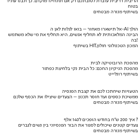
הריבית דריבית עובדת לטובתכם רק אם תתחילו מוקדם. כך תבנו עתיד
בטוח
בשיתוף מנורה מבטחים
אל תישארו מאחור – בואו לגלות לאן ה-AI הולך
הבינה המלאכותית לא תחליף אנשים, היא תחליף את מי שלא משתמש
בה!
בשיתוף HIT,המכון הטכנולוגי חולון
מהפכת הרובוטיקה לבית
מהפכת הניקיון החכם: כל הבית נקי בלחיצת כפתור
בשיתוף רונלייט
הטעויות שיחתכו לכם את קצבת הפנסיה
ממשיכת כספים ועד חוסר תכנון – הצעדים שיצילו את הכסף שלכם
בשיתוף מנורה מבטחים
איך 200 ש"ח בחודש הופכים ל140 אלף ?
צעדים קטנים שיכולים לסגור את הבור הפנסיוני בין נשים לגברים
בשיתוף מנורה מבטחים