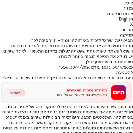
אוכל
מגזין
אנחנו מגייסים
English
X
תרבות
מוזיקה
הסיכוי של ישראל לזכות באירוויזיון נמוך - וזו הסיבה לכך
מחקר חדש מיפה את המאפיינים שמגבירים סיכויים לזכייה בתחרות -
וישראל עשתה טעות אחת שעשויה לעלות במקום הראשון • לאיזה שירים
יש דווקא את הסיכוי הגבוה ביותר לזכות?
סוכנויות הידיעות
אסף גולן
30/4/2026, 13:36
,עודכן
30/4/2026, 13:36
0
השמעה
נועם בתן. אירוע מצומצם. צילום: באדיבות כאן 11 תאגיד השידור הישראלי
מה הופך שיר באירוויזיון למתחרה מבטיח? מחקר חדש של אוניברסיטה
שוויצרית מיפה את המאפיינים שמגבירים ביותר את סיכוייו של
שיר לזכות
באירוויזיון
. האלמנטים המבטיחים זכייה הם מילות שירים באנגלית, פופ
כז'אנר השולט וקצבים המעודדים ריקוד. המחקר מאשר מה שרבים כבר
יודעים: המשתתפים פועלים באופן אסטרטגי ומתאימים בחירות על בסיס