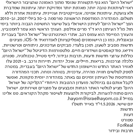
"ישראל היום" הוא גוף תקשורת שנוסד מתוך האמונה שהציבור הישראלי
ראוי לעיתונות טובה יותר, מאוזנת יותר ומדויקת יותר. עיתונות שמדברת
ולא צועקת. עיתונות אמינה, אובייקטיבית ועניינית. עיתונות אחרת וללא
תשלום. המהדורה המודפסת הראשונה פורסמה ב-30 ביולי 2007, וב-2010
הפך "ישראל היום" לעיתון הישראלי בעל שיעור החשיפה הגבוה ביותר בימי
חול. מו"ל העיתון היא ד"ר מרים אדלסון. העורך הראשי הוא עמר לחמנוביץ,
והעורך המייסד הוא עמוס רגב. אתרי האינטרנט של "ישראל היום" בעברית
ובאנגלית, כמו כן היישומונים (אפליקציות) לאנדרואיד ול-iOS, מציגים
חדשות מסביב לשעון, תוכן בלעדי, מבזקים ועדכונים, ניתוחים ופרשנויות,
וידיאו, פודקאסטים ושידורים חיים. פלטפורמות הדיגיטל של "ישראל היום"
כוללות ערוצי חדשות ודעות, תרבות ובידור, לייף סטייל, טכנולוגיה, ספורט,
כלכלה וצרכנות, בריאות, חיילים, אוכל, יהדות, תיירות ורכב. ב-2021 עלו
לאוויר האתר החדש והיישומון החדש של "ישראל היום" בעברית, במטרה
לספק לגולשים חוויה מהירה, עדכנית, בטוחה ונוחה. תכני המהדורה
המודפסת של העיתון זמינים גם באתר, במהדורה יומית מקוונת, ואפשר
לקבל אותם גם בניוזלטר. מועדון ההטבות הייחודי "הקליקה של ישראל
היום" מציע לגולשי האתר הנחות ומבצעים על מוצרים ושירותים. ישראל
היום פתוח להערות, לביקורת ולהצעות לשיפור מקהל הקוראים. פנו אלינו
במייל hayom@israelhayom.co.il.
יום שישי, 1.5.2026
י"ד באייר תשפ"ו
חדשות
דעות
ספורט
ForReal
תרבות ובידור