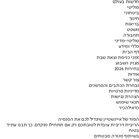
חדשות בעולם
פוליטי
ביטחוני
חינוך
בריאות
משפט
תחבורה
פוליטי-מדיני
כללי ומידע
דף הבית
זמני כניסת וצאת שבת
מגזין השבוע
בחירות 2026
אודות
צור קשר
נבחרת הכתבים והפרשנים
מדיניות פרטיות
הצהרת נגישות
תנאי שימוש
כדאי
להכיר
הסוד של איינשטיין שיגדיל לכם את הפנסיה
הריבית דריבית עובדת לטובתכם רק אם תתחילו מוקדם. כך תבנו עתיד
בטוח
בשיתוף מנורה מבטחים