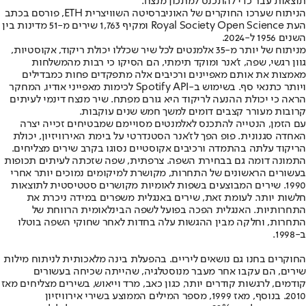
תוצאות עבר כדי להתכנס למתכון מנצח.
הניתוח שערכו החוקרים של האוניברסיטה השוויצרית ETH, פורסם בכתב
העת Royal Society Open Science ומקיף 1,763 שירים מ-51 מדינות בין
השנים 1956 ל-2024.
מניתוח של יותר מ-35 אלמנטים לכל שיר שכללו יכולת ריקוד, אקוסטיות,
גוון רגשי, שפה, ז'אנר ומוקד תימתי, הם הסיקו כי רבות מהמשלחות
מאמצות את אותם מאפיינים ורכיבים אלה מתפקדים פחות כמבדילים
ויותר כתנאי סף. בשימוש ב-Spotify API לכימות מאפייני אודיו, המחקר
הראה כי יכולת ההנעה לריקוד היא גורם מפתח. שיר מנצח דינמי לעיתים
קרובות מעורר קצבים דומים למשך חמש שנים עוקבות.
עם הזמן, הנטייה להתכנס לאלמנטים מסויימם שמבטיחים זכייה יצרה
האחדה סגנונית. פופ הפך לז'אנר הסטנדרטי על בימת האירוויזיון, יכולת
הריקוד עלתה בהתמדה ורכיבים אקוסטיים נסוגו בקרב שירים מצליחים.
התמונה דומה גם בבחירת השפה. צרפתית, שפה שזכתה לעיתים תכופות
בעשורים הראשונים של התחרות, מקושרת למיקומים נמוכים יותר אחרי
1990. שירים המבוצעים בשפות לאומיות מקושרים סטטיסטית לתוצאות
חלשות יותר. לעומת זאת, שירים באנגלית משפרים במידה ניכרת את
התחרותיות. האנגלית הפכה בפועל לשפה הבינלאומית הרווחת של
התחרות, וחלקה מבין ההגשות עלה בחדות לאחר שחוקי השפה בוטלו
ב-1998.
החוקרים בחנו גם נושאים ליריים. בהפעלת בינה מלאכותית לניתוח מילות
שירים, הם עקבו אחר מעבר מנוסטלגיה, שהייתה שכיחה בעשורים
קודמים, לרגשות קודרים יותר, כגון כאב, מרד וייאוש, בשירים מצליחים מאז
2010. בנוסף, מאז 1999, מספר המילים הממוצע בשירי אירוויזיון