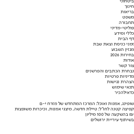
ביטחוני
חינוך
בריאות
משפט
תחבורה
פוליטי-מדיני
כללי ומידע
דף הבית
זמני כניסת וצאת שבת
מגזין השבוע
בחירות 2026
אודות
צור קשר
נבחרת הכתבים והפרשנים
מדיניות פרטיות
הצהרת נגישות
תנאי שימוש
כדאי
להכיר
שופינג, אמנות ואוכל: המרכז המתחדש של מזרח י-ם
קפיצה קטנה לחו"ל: טיילת חדשה, מיצגי אמנות, וכיכרות משופצות
בהשקעה של 100 מיליון ₪
בשיתוף עיריית ירושלים