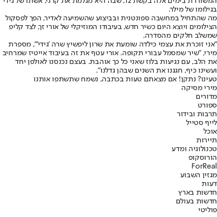
המשודרת בימים אלה בקשת 12, שבה היא מגלמת את קרני, אשתו של גידי
בגילומו של מילר.
מה שהתחיל במחשבה ספונטנית ובביצוע שהשמיעה לאדיר, הפך לפסקול
הצילומים ויוצא היום כשיר חדש, בעיבודו המוזיקלי של אורי זך, לצד קליפ
שמשלב חלקים מהסדרה.
"אני זוכרת את עצמי כילדה שומעת את שרון ליפשיץ שרה 'גידי'", מספרת
מירי, "שיר שמסמל עבורי תקופה. אורי עטף את זה בעיבוד אייטיז שמרחיב
את הלב, עם נגיעות בלוז שאני כל כך אוהבת. בעצם נכנסנו לאולפן יחד
ועשינו כיף, חגגנו את השנים שבהן גדלנו".
טעינו? נתקן! אם מצאתם טעות בכתבה, נשמח שתשתפו אותנו
מירי מסיקה
מדורים
ספורט
תרבות ובידור
לייף סטייל
אוכל
תיירות
טכנולוגיה ומדע
הורוסקופ
ForReal
מגזין השבוע
דעות
חדשות בארץ
חדשות בעולם
פוליטי