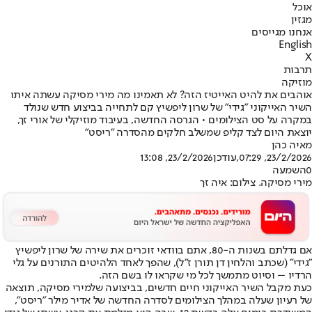
אוכל
מגזין
אנחנו מגייסים
English
X
תרבות
מוזיקה
אוהבים את להיט האייטיז הזה? לא תאמינו מה מירי מסיקה עשתה איתו
השיר האייקוני "גידי" של שרון ליפשיץ קם לתחייה בביצוע חדש שנולד
במקרה על סט הצילומים • הגרסה החדשה, בעיבוד מוזיקלי של אורי זך,
יוצאת היום לצד קליפ שמשלב חלקים מהסדרה "ריסט"
מאיה כהן
23/2/2026, 07:29
,עודכן
23/2/2026, 13:08
0
השמעה
מירי מסיקה. צילום: איה זך
אם גדלתם ב
שנות ה-80
, אתם בוודאי זוכרים את שירה של שרון ליפשיץ
"גידי" (שכתב והלחין דן תורן ז"ל), שהפך לאחד הלהיטים התורנים על גלי
הרדיו – וסיוט מתמשך לכל מי שקראו לו בשם הזה.
כעת מקבל השיר האייקוני חיים חדשים, בביצועה של
מירי מסיקה
, תוצאה
של רעיון שעלה במהלך הצילומים לסדרה החדשה של אדיר מילר "ריסט",