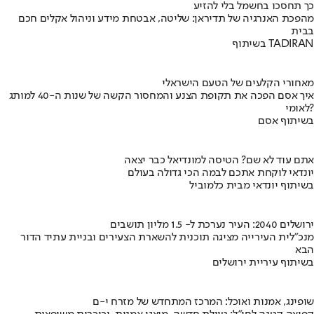
כך תחסכו בחשמל בלי להזיע
מהפכת האנרגיה של תדיראן: שליטה, אבטחת מידע וניהול אקלים חכם
בבית
בשיתוף TADIRAN
מאחורי הקלעים של הטעם הישראלי
איך אסם הפכה את תקופת הצנע והמחסור הקשה של שנות ה-40 למותג
לאומי?
בשיתוף אסם
אתם עוד לא שם? הטיסה למונדיאל כבר יצאה
יונדאי לוקחת אתכם לבמה הכי גדולה בעולם
בשיתוף יונדאי מבית כלמוביל
ירושלים 2040: העיר נערכת ל- 1.5 מליון תושבים
מנכ"לית העירייה מציגה תוכנית להשארת הצעירים ובניית עתיד הדור
הבא
בשיתוף עיריית ירושלים
שופינג, אמנות ואוכל: המרכז המתחדש של מזרח י-ם