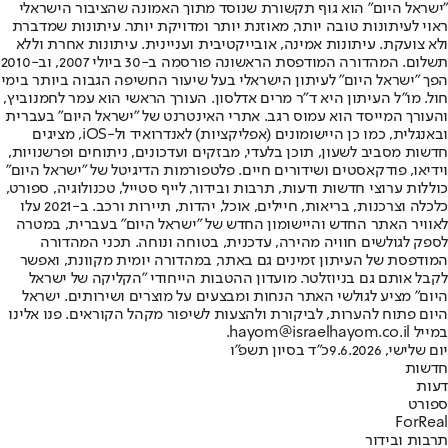
"ישראל היום" הוא גוף תקשורת שנוסד מתוך האמונה שהציבור הישראלי
ראוי לעיתונות טובה יותר, מאוזנת יותר ומדויקת יותר. עיתונות שמדברת
ולא צועקת. עיתונות אמינה, אובייקטיבית ועניינית. עיתונות אחרת וללא
תשלום. המהדורה המודפסת הראשונה פורסמה ב-30 ביולי 2007, וב-2010
הפך "ישראל היום" לעיתון הישראלי בעל שיעור החשיפה הגבוה ביותר בימי
חול. מו"ל העיתון היא ד"ר מרים אדלסון. העורך הראשי הוא עמר לחמנוביץ,
והעורך המייסד הוא עמוס רגב. אתרי האינטרנט של "ישראל היום" בעברית
ובאנגלית, כמו כן היישומונים (אפליקציות) לאנדרואיד ול-iOS, מציגים
חדשות מסביב לשעון, תוכן בלעדי, מבזקים ועדכונים, ניתוחים ופרשנויות,
וידיאו, פודקאסטים ושידורים חיים. פלטפורמות הדיגיטל של "ישראל היום"
כוללות ערוצי חדשות ודעות, תרבות ובידור, לייף סטייל, טכנולוגיה, ספורט,
כלכלה וצרכנות, בריאות, חיילים, אוכל, יהדות, תיירות ורכב. ב-2021 עלו
לאוויר האתר החדש והיישומון החדש של "ישראל היום" בעברית, במטרה
לספק לגולשים חוויה מהירה, עדכנית, בטוחה ונוחה. תכני המהדורה
המודפסת של העיתון זמינים גם באתר, במהדורה יומית מקוונת, ואפשר
לקבל אותם גם בניוזלטר. מועדון ההטבות הייחודי "הקליקה של ישראל
היום" מציע לגולשי האתר הנחות ומבצעים על מוצרים ושירותים. ישראל
היום פתוח להערות, לביקורת ולהצעות לשיפור מקהל הקוראים. פנו אלינו
במייל hayom@israelhayom.co.il.
יום שלישי, 9.6.2026
כ"ד בסיון תשפ"ו
חדשות
דעות
ספורט
ForReal
תרבות ובידור