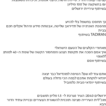
קפיצה קטנה לחו"ל: טיילת חדשה, מיצגי אמנות, וכיכרות משופצות
בהשקעה של 100 מיליון ₪
בשיתוף עיריית ירושלים
כך תחסכו בחשמל בלי להזיע
מהפכת האנרגיה של תדיראן: שליטה, אבטחת מידע וניהול אקלים חכם
בבית
בשיתוף TADIRAN
מאחורי הקלעים של הטעם הישראלי
איך אסם הפכה את תקופת הצנע והמחסור הקשה של שנות ה-40 למותג
לאומי?
בשיתוף אסם
אתם עוד לא שם? הטיסה למונדיאל כבר יצאה
יונדאי לוקחת אתכם לבמה הכי גדולה בעולם
בשיתוף יונדאי מבית כלמוביל
ירושלים 2040: העיר נערכת ל- 1.5 מליון תושבים
מנכ"לית העירייה מציגה תוכנית להשארת הצעירים ובניית עתיד הדור
הבא