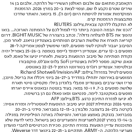
הקאמבק מתואם עם אלבום האולפן העשירי של הלהקה, אלבום בן 14
שירים שטרם נקבע לו שם, וצפוי לצאת ב-20 במרץ 2026. ההזמנות
המוקדמות אמורות להיפתח היום (יום ה'), 15 בינואר, והאתר שדרכו
מתבצעות ההזמנות קרס.
לא התקבלו ללהקה צבאית,צילום: REUTERS
"הכנו את הבמה הטובה ביותר כדי לגמול לכם על ההמתנה הארוכה... בואו
נהפוך את BTS להצלחה גדולה", נכתב בהצהרה של BIGHIT MUSIC. דרום
קוריאה תארח את שלושת הערבים הפותחים באצטדיון גויאנג. לאחר מכן,
הסיבוב יעבור לטוקיו לשני מופעים, לפני שימשיך לצפון אמריקה ל-28
מופעים ב-12 ערים. אצטדיון ריימונד ג'יימס בטמפה ב-25-26 באפריל יהיה
נקודת הפתיחה של סיבוב ההופעות ביבשת, ולאחריו יגיעו אל פאסו, לאס
וגאס, שיקגו, מספר לילות באצטדיון SoFi בלוס אנג'לס, פוקסבורו
ובולטימור. אצטדיון רוג'רס בטורונטו הוזמן ל-22-23 באוגוסט.
נוסעים לטיול במזרח?,צילום: Richard Shotwell/Invision/AP
המופעים באירופה יתחילו במדריד ב-26-27 ביוני ויכללו את בריסל, מינכן,
פריז ושני ערבים באצטדיון וומבלי בלונדון ביולי. מקסיקו סיטי תארח
שלושה מופעים ב-7, 9 ו-10 במאי, בעוד בוגוטה ובואנוס איירס יארחו
מופעים באוקטובר. לימה, סנטיאגו וסאו פאולו גם הן ברשימה.
לא יגיעו למזרח התיכון כרגע. BTS,צילום: AFP
בסוף 2026 ובתחילת 2027 יגיע סיבוב ההופעות לאוסטרליה ומזרח אסיה:
ג'קרטה ב26-27 בדצמבר, מלבורן ב-12-13 בפברואר, סידני ב-20-21
בפברואר, בנגקוק באמצע פברואר, והפינאלה בארנה הפיליפינית במנילה
ב-13-14 במרץ 2027.
למעריצות והמעריצים כאן בישראל, כדאי לדעת שלא
מתוכננות עדיין הופעות במזרח התיכון. מכירת הכרטיסים לחברי מועדון
מעריצי הלהקה, ה-ARMY, תתקיים ב-22-23 בינואר דרך Weverse,