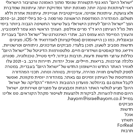
"ישראל היום" הוא גוף תקשורת שנוסד מתוך האמונה שהציבור הישראלי
ראוי לעיתונות טובה יותר, מאוזנת יותר ומדויקת יותר. עיתונות שמדברת
ולא צועקת. עיתונות אמינה, אובייקטיבית ועניינית. עיתונות אחרת וללא
תשלום. המהדורה המודפסת הראשונה פורסמה ב-30 ביולי 2007, וב-2010
הפך "ישראל היום" לעיתון הישראלי בעל שיעור החשיפה הגבוה ביותר בימי
חול. מו"ל העיתון היא ד"ר מרים אדלסון. העורך הראשי הוא עמר לחמנוביץ,
והעורך המייסד הוא עמוס רגב. אתרי האינטרנט של "ישראל היום" בעברית
ובאנגלית, כמו כן היישומונים (אפליקציות) לאנדרואיד ול-iOS, מציגים
חדשות מסביב לשעון, תוכן בלעדי, מבזקים ועדכונים, ניתוחים ופרשנויות,
וידיאו, פודקאסטים ושידורים חיים. פלטפורמות הדיגיטל של "ישראל היום"
כוללות ערוצי חדשות ודעות, תרבות ובידור, לייף סטייל, טכנולוגיה, ספורט,
כלכלה וצרכנות, בריאות, חיילים, אוכל, יהדות, תיירות ורכב. ב-2021 עלו
לאוויר האתר החדש והיישומון החדש של "ישראל היום" בעברית, במטרה
לספק לגולשים חוויה מהירה, עדכנית, בטוחה ונוחה. תכני המהדורה
המודפסת של העיתון זמינים גם באתר, במהדורה יומית מקוונת, ואפשר
לקבל אותם גם בניוזלטר. מועדון ההטבות הייחודי "הקליקה של ישראל
היום" מציע לגולשי האתר הנחות ומבצעים על מוצרים ושירותים. ישראל
היום פתוח להערות, לביקורת ולהצעות לשיפור מקהל הקוראים. פנו אלינו
במייל hayom@israelhayom.co.il.
מבזקים
חדשות
אוכל
תשחץ
ForReal
תרבות