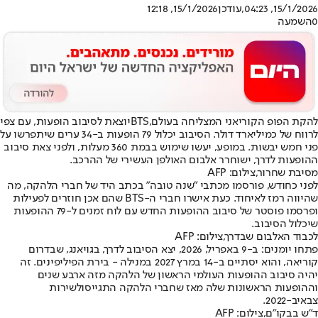
15/1/2026, 04:23
,עודכן
15/1/2026, 12:18
0
השמעה
להקת הפופ הקוריאני המצליחה בעולם,
BTS
יוצאת לסיבוב הופעות, עם צפי
לרווח של כמיליארד דולר. הסיבוב יכלול 79 הופעות ב-34 ערים שיתפרשו על
פני חמש יבשות. במופע, יעשו שימוש בבמת 360 מעלות, ולפני צאת סיבוב
ההופעות לדרך, ישוחרר אלבום האולפן העשירי של ההרכב.
מסיבת שחרור,צילום: AFP
לפני כחודש, פורסמו מכתבי "שנה טובה" בכתב היד של חברי הלהקה, מה
שהיווה רמז לאיחוד. כעת אישרו חברי ה-BTS שהם אכן חוזרים לפעילות
ופרסמו פוסטר של סיבוב ההופעות החדש עם לוח זמנים ל-79 ההופעות
שיכלול הסיבוב.
לכבוד האלבום שבדרך,צילום: AFP
פתחו יומנים: ב-9 באפריל, 2026, יצא הסיבוב לדרך, בגויאנג, שבדרום
קוריאה, והוא יסתיים ב-14 במרץ 2027 במנילה - בירת הפיליפינים. זה
יהיה סיבוב ההופעות העולמי הראשון של הלהקה מזה ארבע שנים
וההופעות הראשונות שלה מאז שחברי הלהקה התגייסו
לשירות
צבאי
ב-2022.
ד"ש בבקו"ם,צילום: AFP