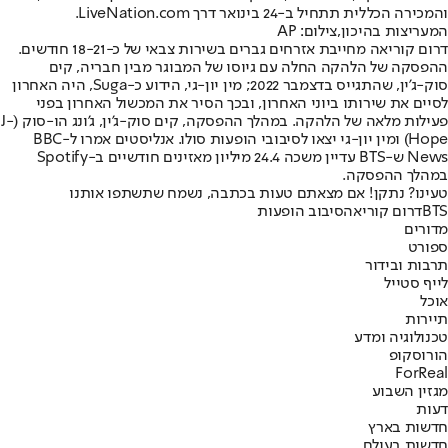
והמכירה הכללית תתחיל ב-24 בינואר דרך LiveNation.com.
המעריצות בהיכון,צילום: AP
דרום קוריאה מחייבת אזרחים גברים בשירות צבאי של כ-18-21 חודשים.
ההפסקה של הלהקה החלה עם גיוסו של המבוגר מבין חבריה, קים
סוק-ג'ין, שהתגייס בדצמבר 2022; מין יון-גי, הידוע כ-Suga, היה האחרון
לסיים את שירותו ביוני האחרון, ובכך הסיר את המכשול האחרון בפני
פעילות מלאה של הלהקה. במהלך ההפסקה, קים סוק-ג'ין, ג'ונג הו-סוק (J-
Hope) ומין יון-גי יצאו לסיבובי הופעות סולו. אנליסטים אמרו ל-BBC
News ש-BTS עדיין משכה 24.4 מיליון מאזינים חודשיים ב-Spotify
במהלך ההפסקה.
טעינו? נתקן! אם מצאתם טעות בכתבה, נשמח שתשתפו אותנו
BTS
דרום קוריאה
סיבוב הופעות
מדורים
ספורט
תרבות ובידור
לייף סטייל
אוכל
תיירות
טכנולוגיה ומדע
הורוסקופ
ForReal
מגזין השבוע
דעות
חדשות בארץ
חדשות בעולם