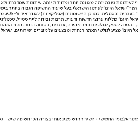
לעיתונות טובה יותר, מאוזנת יותר ומדויקת יותר. עיתונות שמדברת ולא צ
שלום. המהדורה המודפסת הראשונה פורסמה ב-30 ביולי 2007, וב-2010 הפך "ישראל היום" לעיתון הישראלי בעל שי
לחמנוביץ,
ל היום" כוללות ערוצי חדשות ודעות, תרבות ובידור, לייף סטייל, טכנולוגיה
ברית, במטרה לספק לגולשים חוויה מהירה, עדכנית, בטוחה ונוחה. תכני המה
ל היום" מציע לגולשי האתר הנחות ומבצעים על מוצרים ושירותים. ישראל 
ך אלבומו החמישי • השיר החדש מציג אותו בצורה הכי חשופה שיש - נע בי