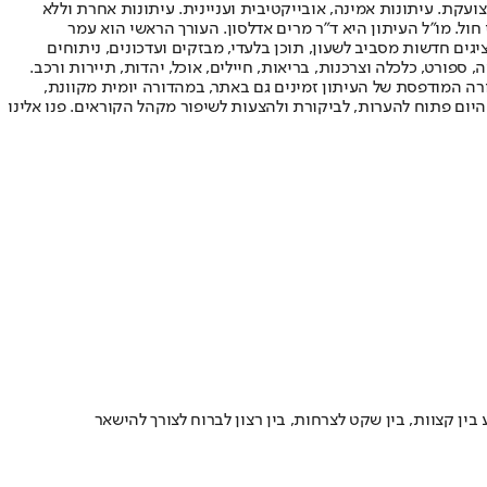
ועקת. עיתונות אמינה, אובייקטיבית ועניינית. עיתונות אחרת וללא
עור החשיפה הגבוה ביותר בימי חול. מו"ל העיתון היא ד"ר מרים אדלסון. העורך הראשי הוא עמר
 והעורך המייסד הוא עמוס רגב. אתרי האינטרנט של "ישראל היום" בעברית ובאנגלית, כמו כן היישומונים (אפליקציות) לאנדרואיד ול-iOS, מציגים חדשות מסביב לשעון, תוכן בלעדי, מבזקים ועדכונים, ניתוחים
, ספורט, כלכלה וצרכנות, בריאות, חיילים, אוכל, יהדות, תיירות ורכב.
דורה המודפסת של העיתון זמינים גם באתר, במהדורה יומית מקוונת,
היום פתוח להערות, לביקורת ולהצעות לשיפור מקהל הקוראים. פנו אלינו
ן קצוות, בין שקט לצרחות, בין רצון לברוח לצורך להישאר