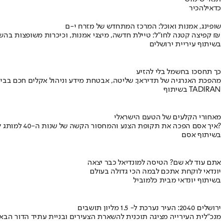
כדאי
להכיר
שופינג, אמנות ואוכל: המרכז המתחדש של מזרח י-ם
קפיצה קטנה לחו"ל: טיילת חדשה, מיצגי אמנות, וכיכרות משופצות בהשקעה של 100 מיליון ₪
בשיתוף עיריית ירושלים
כך תחסכו בחשמל בלי להזיע
מהפכת האנרגיה של תדיראן: שליטה, אבטחת מידע וניהול אקלים חכם בבי
בשיתוף TADIRAN
מאחורי הקלעים של הטעם הישראלי
איך אסם הפכה את תקופת הצנע והמחסור הקשה של שנות ה-40 למותג לאומי?
בשיתוף אסם
אתם עוד לא שם? הטיסה למונדיאל כבר יצאה
יונדאי לוקחת אתכם לבמה הכי גדולה בעולם
בשיתוף יונדאי מבית כלמוביל
ירושלים 2040: העיר נערכת ל- 1.5 מליון תושבים
מנכ"לית העירייה מציגה תוכנית להשארת הצעירים ובניית עתיד הדור הבא