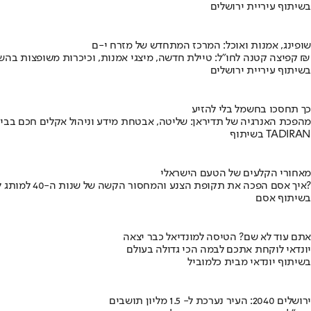
בשיתוף עיריית ירושלים
שופינג, אמנות ואוכל: המרכז המתחדש של מזרח י-ם
קפיצה קטנה לחו"ל: טיילת חדשה, מיצגי אמנות, וכיכרות משופצות בהשקעה של 100 מיליון ₪
בשיתוף עיריית ירושלים
כך תחסכו בחשמל בלי להזיע
מהפכת האנרגיה של תדיראן: שליטה, אבטחת מידע וניהול אקלים חכם בבי
בשיתוף TADIRAN
מאחורי הקלעים של הטעם הישראלי
איך אסם הפכה את תקופת הצנע והמחסור הקשה של שנות ה-40 למותג לאומי?
בשיתוף אסם
אתם עוד לא שם? הטיסה למונדיאל כבר יצאה
יונדאי לוקחת אתכם לבמה הכי גדולה בעולם
בשיתוף יונדאי מבית כלמוביל
ירושלים 2040: העיר נערכת ל- 1.5 מליון תושבים