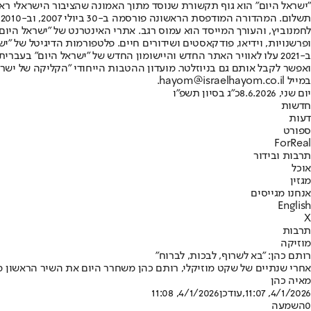
"ישראל היום" הוא גוף תקשורת שנוסד מתוך האמונה שהציבור הישראלי ראוי 
ת
ופרשנויות, וידיאו, פודקאסטים ושידורים חיים. פלטפורמות הדיגיטל של "ישרא
ב-2021 עלו לאוויר האתר החדש והיישומון החדש של "ישראל היום" בע
ואפשר לקבל אותם גם בניוזלטר. מועדון ההטבות הייחודי "הקליקה של ישרא
במייל hayom@israelhayom.co.il.
יום שני, 8.6.2026
כ"ג בסיון תשפ"ו
חדשות
דעות
ספורט
ForReal
תרבות ובידור
אוכל
מגזין
אנחנו מגייסים
English
X
תרבות
מוזיקה
רותם כהן: "בא לשרוף, לבכות, לברוח"
אחרי שנתיים של שקט מוזיקלי, רותם כהן משחרר היום את השיר הראשון מתו
מאיה כהן
4/1/2026, 11:07
,עודכן
4/1/2026, 11:08
0
השמעה