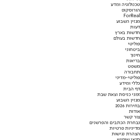
טכנולוגיה ומדע
הורוסקופ
ForReal
מגזין השבוע
דעות
חדשות בארץ
חדשות בעולם
פוליטי
ביטחוני
חינוך
בריאות
משפט
תחבורה
פוליטי-מדיני
כללי ומידע
דף הבית
זמני כניסת וצאת שבת
מגזין השבוע
בחירות 2026
אודות
צור קשר
נבחרת הכתבים והפרשנים
מדיניות פרטיות
הצהרת נגישות
תנאי שימוש