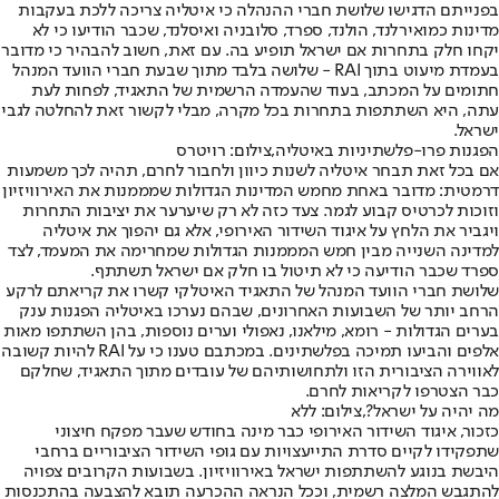
בפנייתם הדגישו שלושת חברי ההנהלה כי איטליה צריכה ללכת בעקבות
מדינות כמו
אירלנד, הולנד, ספרד, סלובניה ואיסלנד
, שכבר הודיעו כי לא
יקחו חלק בתחרות אם ישראל תופיע בה. עם זאת, חשוב להבהיר כי מדובר
בעמדת מיעוט בתוך RAI - שלושה בלבד מתוך שבעת חברי הוועד המנהל
חתומים על המכתב, בעוד שהעמדה הרשמית של התאגיד, לפחות לעת
עתה, היא השתתפות בתחרות בכל מקרה, מבלי לקשור זאת להחלטה לגבי
ישראל.
הפגנות פרו-פלשתיניות באיטליה,צילום: רויטרס
אם בכל זאת תבחר איטליה לשנות כיוון ולחבור לחרם, תהיה לכך משמעות
דרמטית: מדובר באחת מחמש המדינות הגדולות שמממנות את האירוויזיון
וזוכות לכרטיס קבוע לגמר. צעד כזה לא רק שיערער את יציבות התחרות
ויגביר את הלחץ על איגוד השידור האירופי, אלא גם יהפוך את איטליה
למדינה השנייה מבין חמש המממנות הגדולות שמחרימה את המעמד, לצד
ספרד שכבר הודיעה כי לא תיטול בו חלק אם ישראל תשתתף.
שלושת חברי הוועד המנהל של התאגיד האיטלקי קשרו את קריאתם לרקע
הרחב יותר של השבועות האחרונים, שבהם נערכו באיטליה הפגנות ענק
בערים הגדולות - רומא, מילאנו, נאפולי וערים נוספות, בהן השתתפו מאות
אלפים והביעו תמיכה בפלשתינים. במכתבם טענו כי על RAI להיות קשובה
לאווירה הציבורית הזו ולתחושותיהם של עובדים מתוך התאגיד, שחלקם
כבר הצטרפו לקריאות לחרם.
מה יהיה על ישראל?,צילום: ללא
כזכור, איגוד השידור האירופי כבר מינה בחודש שעבר מפקח חיצוני
שתפקידו לקיים סדרת התייעצויות עם גופי השידור הציבוריים ברחבי
היבשת בנוגע להשתתפות ישראל באירוויזיון. בשבועות הקרובים צפויה
להתגבש המלצה רשמית, וככל הנראה ההכרעה תובא להצבעה בהתכנסות