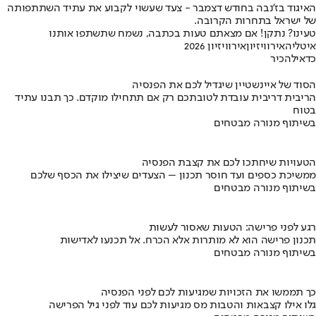
האיגוד בז’נבה בחודש דצמבר - צעד שעשוי לקבוע את עתיד השתתפותה
של ישראל בתחרות הקרובה.
טעינו? נתקן! אם מצאתם טעות בכתבה, נשמח שתשתפו אותנו
איטליה
אירוויזיון
אירוויזיון 2026
כדאי
להכיר
הסוד של איינשטיין שיגדיל לכם את הפנסיה
הריבית דריבית עובדת לטובתכם רק אם תתחילו מוקדם. כך תבנו עתיד
בטוח
בשיתוף מנורה מבטחים
הטעויות שיחתכו לכם את קצבת הפנסיה
ממשיכת כספים ועד חוסר תכנון – הצעדים שיצילו את הכסף שלכם
בשיתוף מנורה מבטחים
רגע לפני פרישה: הטעות שאסור לעשות
תכנון פרישה הוא לא מותרות אלא הכרח. אל תכנעו לאדישות
בשיתוף מנורה מבטחים
כך תממשו את הזכויות שמגיעות לכם לפני הפנסיה
גלו אילו קצבאות והטבות מס מגיעות לכם עוד לפני גיל הפרישה