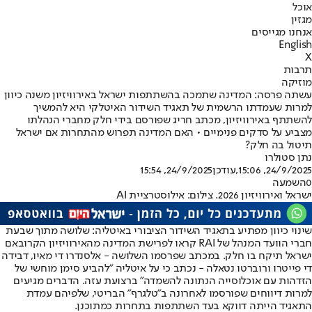
אוכל
מגזין
אנחנו מגייסים
English
X
תרבות
מוזיקה
עשתה פרסה: המדינה שתמכה בהשתתפות ישראל באירוויזיון משנה כיוון
למרות שעמדתו הרשמית של תאגיד השידור האיטלקי היא להמשיך
להשתתף באירוויזיון, מכתב חריג שפורסם בידי חלק מחברי הנהלתו
מצביע על סדקים פנימיים • האם המדינה תפרוש מהתחרות אם ישראל
תיטול בה חלק?
נתן סטולרו
24/9/2025, 15:06
,עודכן
24/9/2025, 15:54
0
השמעה
ישראל ואירוויזיון 2026. צילום: אילוסטרציית AI
שינוי כיוון מפתיע בתאגיד השידור הציבורי באיטליה: שלושה מתוך שבעת
חברי הוועד המנהל של RAI קראו לפרישת המדינה מהאירוויזיון הקרוב
אם
ישראל תיקח בו חלק
. במכתב שפרסמו השלושה - אלסנדרו די מאיו, דבידה
די פייטרו ורוברטו נטאלה - נכתב כי על איטליה "להביע סימן מוחשי של
הזדהות עם אוכלוסייה הנתונה להשמדה" ברצועת עזה. הדברים מגיעים
למרות דיווחים שפורסמו לאחרונה ב"טלגרף" הבריטי, שלפיהם עמדת
התאגיד הייתה דווקא בעד השתתפות בתחרות כמתוכנן.