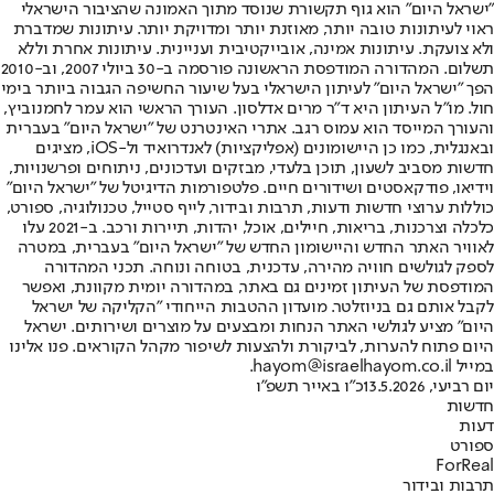
"ישראל היום" הוא גוף תקשורת שנוסד מתוך האמונה שהציבור הישראלי
ראוי לעיתונות טובה יותר, מאוזנת יותר ומדויקת יותר. עיתונות שמדברת
ולא צועקת. עיתונות אמינה, אובייקטיבית ועניינית. עיתונות אחרת וללא
תשלום. המהדורה המודפסת הראשונה פורסמה ב-30 ביולי 2007, וב-2010
הפך "ישראל היום" לעיתון הישראלי בעל שיעור החשיפה הגבוה ביותר בימי
חול. מו"ל העיתון היא ד"ר מרים אדלסון. העורך הראשי הוא עמר לחמנוביץ,
והעורך המייסד הוא עמוס רגב. אתרי האינטרנט של "ישראל היום" בעברית
ובאנגלית, כמו כן היישומונים (אפליקציות) לאנדרואיד ול-iOS, מציגים
חדשות מסביב לשעון, תוכן בלעדי, מבזקים ועדכונים, ניתוחים ופרשנויות,
וידיאו, פודקאסטים ושידורים חיים. פלטפורמות הדיגיטל של "ישראל היום"
כוללות ערוצי חדשות ודעות, תרבות ובידור, לייף סטייל, טכנולוגיה, ספורט,
כלכלה וצרכנות, בריאות, חיילים, אוכל, יהדות, תיירות ורכב. ב-2021 עלו
לאוויר האתר החדש והיישומון החדש של "ישראל היום" בעברית, במטרה
לספק לגולשים חוויה מהירה, עדכנית, בטוחה ונוחה. תכני המהדורה
המודפסת של העיתון זמינים גם באתר, במהדורה יומית מקוונת, ואפשר
לקבל אותם גם בניוזלטר. מועדון ההטבות הייחודי "הקליקה של ישראל
היום" מציע לגולשי האתר הנחות ומבצעים על מוצרים ושירותים. ישראל
היום פתוח להערות, לביקורת ולהצעות לשיפור מקהל הקוראים. פנו אלינו
במייל hayom@israelhayom.co.il.
יום רביעי, 13.5.2026
כ"ו באייר תשפ"ו
חדשות
דעות
ספורט
ForReal
תרבות ובידור