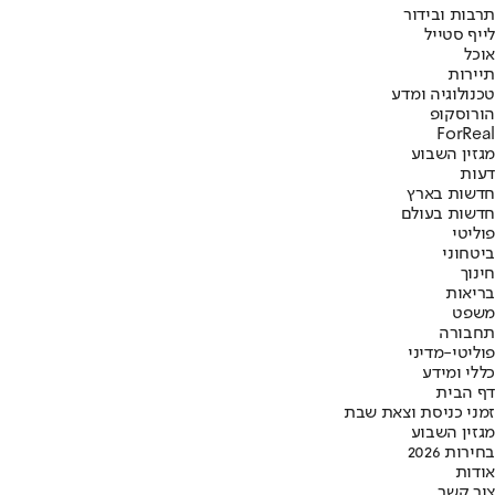
תרבות ובידור
לייף סטייל
אוכל
תיירות
טכנולוגיה ומדע
הורוסקופ
ForReal
מגזין השבוע
דעות
חדשות בארץ
חדשות בעולם
פוליטי
ביטחוני
חינוך
בריאות
משפט
תחבורה
פוליטי-מדיני
כללי ומידע
דף הבית
זמני כניסת וצאת שבת
מגזין השבוע
בחירות 2026
אודות
צור קשר