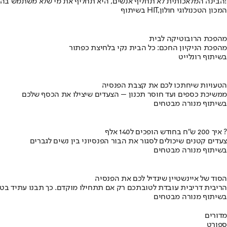
הבינה המלאכותית לא תחליף אנשים, היא תחליף את מי שלא משתמש בה!
בשיתוף HIT,המכון הטכנולוגי חולון
מהפכת הרובוטיקה לבית
מהפכת הניקיון החכם: כל הבית נקי בלחיצת כפתור
בשיתוף רונלייט
הטעויות שיחתכו לכם את קצבת הפנסיה
ממשיכת כספים ועד חוסר תכנון – הצעדים שיצילו את הכסף שלכם
בשיתוף מנורה מבטחים
איך 200 ש"ח בחודש הופכים ל140 אלף ?
צעדים קטנים שיכולים לסגור את הבור הפנסיוני בין נשים לגברים
בשיתוף מנורה מבטחים
הסוד של איינשטיין שיגדיל לכם את הפנסיה
הריבית דריבית עובדת לטובתכם רק אם תתחילו מוקדם. כך תבנו עתיד בט
בשיתוף מנורה מבטחים
מדורים
ספורט