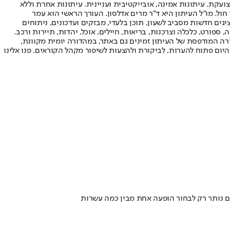
ועקת. עיתונות אמינה, אובייקטיבית ועניינית. עיתונות אחרת וללא
עור החשיפה הגבוה ביותר בימי חול. מו"ל העיתון היא ד"ר מרים אדלסון. העורך הראשי הוא עמר
 והעורך המייסד הוא עמוס רגב. אתרי האינטרנט של "ישראל היום" בעברית ובאנגלית, כמו כן היישומונים (אפליקציות) לאנדרואיד ול-iOS, מציגים חדשות מסביב לשעון, תוכן בלעדי, מבזקים ועדכונים, ניתוחים
, ספורט, כלכלה וצרכנות, בריאות, חיילים, אוכל, יהדות, תיירות ורכב.
דורה המודפסת של העיתון זמינים גם באתר, במהדורה יומית מקוונת,
היום פתוח להערות, לביקורת ולהצעות לשיפור מקהל הקוראים. פנו אלינו
לכם נותר רק לבחור הופעה אחת מבין כמה עשרות