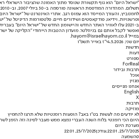
"ישראל היום" הוא גוף תקשורת שנוסד מתוך האמונה שהציבור הישראלי ראוי 
ת
ופרשנויות, וידיאו, פודקאסטים ושידורים חיים. פלטפורמות הדיגיטל של "ישרא
ב-2021 עלו לאוויר האתר החדש והיישומון החדש של "ישראל היום" בע
ואפשר לקבל אותם גם בניוזלטר. מועדון ההטבות הייחודי "הקליקה של ישרא
במייל hayom@israelhayom.co.il.
יום שני, 4.5.2026
י"ז באייר תשפ"ו
חדשות
דעות
ספורט
ForReal
תרבות ובידור
אוכל
מגזין
אנחנו מגייסים
English
X
תרבות
מוזיקה
לא יודעים מה לעשות בט"ו באב? הופעות רומנטיות שלא תרצו להחמיץ
היום הכי רומנטי בלוח השנה העברי נמצא ממש מעבר לפינה וזה הזמן לשריי
מערכת היום
23/7/2025, 22:01
,עודכן
23/7/2025, 22:01
0
השמעה