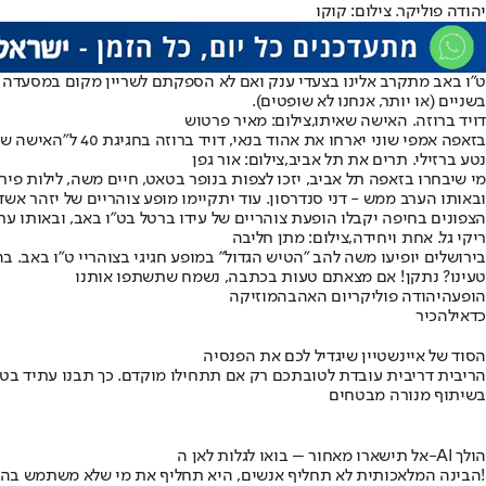
יהודה פוליקר. צילום: קוקו
ט"ו באב מתקרב אלינו בצעדי ענק ואם לא הספקתם לשריין מקום במסעדה 
בשניים (או יותר, אנחנו לא שופטים).
דויד ברוזה. האישה שאיתו,צילום: מאיר פרטוש
בזאפה אמפי שוני יארחו את אהוד בנאי, דויד ברוזה בחגיגת 40 ל"האישה שאיתי", רמי קליינשטיין במופע שקיעה מיוחד לט"ו באב, אביתר בנאי במופע להקה, ריטה ומוש בן ארי, שיארח את טונה ויציין 20 שנה לאלבום "דרך".
נטע ברזילי. תרים את תל אביב,צילום: אור גפן
מי שיבחרו בזאפה תל אביב, יזכו לצפות בנופר בטאט, חיים משה, לילות פי
ובאותו הערב ממש - דני סנדרסון. עוד יתקיימו מופע צוהריים של יזהר אשדו
הצפונים בחיפה יקבלו הופעת צוהריים של עידו ברטל בט"ו באב, ובאותו ערב
ריקי גל. אחת ויחידה,צילום: מתן חליבה
בירושלים יופיעו משה להב "הטיש הגדול" במופע חגיגי בצוהריי ט"ו באב. בה
טעינו? נתקן! אם מצאתם טעות בכתבה, נשמח שתשתפו אותנו
הופעה
יהודה פוליקר
יום האהבה
מוזיקה
כדאי
להכיר
הסוד של איינשטיין שיגדיל לכם את הפנסיה
הריבית דריבית עובדת לטובתכם רק אם תתחילו מוקדם. כך תבנו עתיד בט
בשיתוף מנורה מבטחים
אל תישארו מאחור – בואו לגלות לאן ה-AI הולך
הבינה המלאכותית לא תחליף אנשים, היא תחליף את מי שלא משתמש בה!