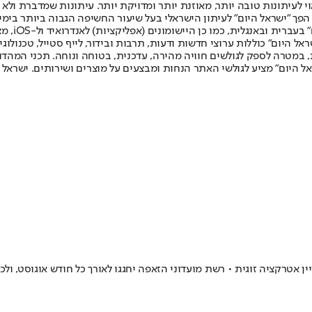
לעיתונות טובה יותר, מאוזנת יותר ומדויקת יותר. עיתונות שמדברת ולא צ
שלום. המהדורה המודפסת הראשונה פורסמה ב-30 ביולי 2007, וב-2010 הפך "ישראל היום" לעיתון הישראלי בעל שי
לחמנוביץ,
ל היום" כוללות ערוצי חדשות ודעות, תרבות ובידור, לייף סטייל, טכנולוגיה
ברית, במטרה לספק לגולשים חוויה מהירה, עדכנית, בטוחה ונוחה. תכני המה
ל היום" מציע לגולשי האתר הנחות ומבצעים על מוצרים ושירותים. ישראל 
ן אטרקציה זוגית • רשת מועדוני הזאפה יחגגו לאורך כל חודש אוגוסט, ו