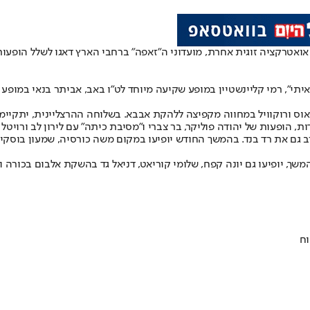
או
אטרקציה זוגית אחרת
, מועדוני ה"זאפה" ברחבי הארץ דאגו לשלל הופעות
ראוס ורוקוויל במחווה מקפיצה ללהקת אבבא. בשלוחה ההרצליינית, יתקיימו
ת, הופעות של יהודה פוליקר, בר צברי ו"מסיבת כיתה" עם לירון לב ורויטל 
 גם את רד בנד. בהמשך החודש יופיעו במקום משה כורסיה, שמעון בוסקילה,
משך, יופיעו גם יונה קפח, שלומי קוריאט, דניאל גד בהשקת אלבום בכורה ור
וח