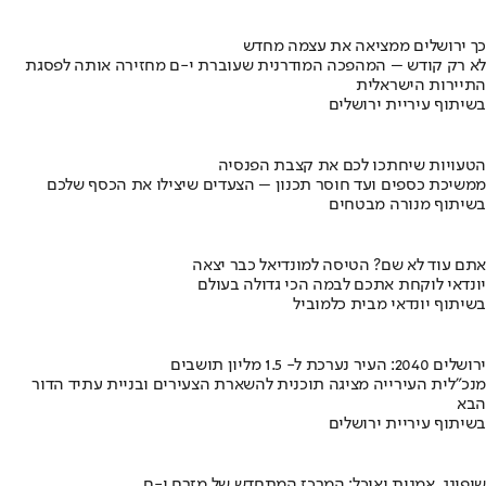
כך ירושלים ממציאה את עצמה מחדש
לא רק קודש – המהפכה המודרנית שעוברת י-ם מחזירה אותה לפסגת
התיירות הישראלית
בשיתוף עיריית ירושלים
הטעויות שיחתכו לכם את קצבת הפנסיה
ממשיכת כספים ועד חוסר תכנון – הצעדים שיצילו את הכסף שלכם
בשיתוף מנורה מבטחים
אתם עוד לא שם? הטיסה למונדיאל כבר יצאה
יונדאי לוקחת אתכם לבמה הכי גדולה בעולם
בשיתוף יונדאי מבית כלמוביל
ירושלים 2040: העיר נערכת ל- 1.5 מליון תושבים
מנכ"לית העירייה מציגה תוכנית להשארת הצעירים ובניית עתיד הדור
הבא
בשיתוף עיריית ירושלים
שופינג, אמנות ואוכל: המרכז המתחדש של מזרח י-ם