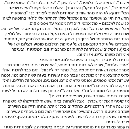
אהבה", "החיים שלך בלאפה", "הילד שבך", "עיוור בלב ים", "רישומי פחם",
"עמיר לב", "גאון על הירקו"ן והיו עוד), האלבום של
רוקפור
"האיש שראה
הכל" דווקא לא היה מהחשודים המיידים להפוך ליצירה כזו. "בהופעות
ההשקה היו 25 אנשים", צחק אתמול סולן הלהקה אלי לולאי בהופעה לציון
30 שנה לאלבום - מול אמפי קיסריה מפוצץ עד אפס מקום.
אבל "האיש שראה הכל" הפך לאבן דרך בתולדות הרוק הניינטיזי של ישראל,
שרוקפור הביאו אליו את הפסיכדליה עם הקול הגבוה והייחודי של לולאי,
הגיטרות החותכות של ברוך בן-יצחק, הבס המנשב של מרק לזר, התופים
הכבדים של איסר טננבאום (שעל עטיפת האלבום מופיע תצלום ישן של
אביו), והמילים שמצליחות להיות גם מורכבות וגם המנוניות, ובעיקר
אומרות משהו עלינו, אז והיום.
בחזרה לניינטיז. רוקפור בהופעה,צילום: אורית פניני
"איבד שליטה", שר לולאי בפתיחת המופע, "האיש שבעיניו ראה יותר מדי.
אמרו: 'אתה נשארת דמות מהעבר'. נותר רק לחכות". ואם כבר לחכות, אולי
כדאי להמציא איזו מכונת זמן עבור כמה עשרות בעזה שאין להם זמן, וכמה
עשרות אלפי מפונים, ופוסט טראומטיים, ופצועים, ומשפחות חללים. וואלי
דווקא כולנו מחכים ל"אורח חיים אחר, ודרך אמות מידה שונות. בלי אותות
ומופתים, בלי מוסר כליות"? ואלי בכלל "כל כיוון שבו הלכנו, לא הוביל לשום
מקום. בימים שעוד חשבנו, שנעצור את השעון".
אז קיסריה אולי משכרת - אבל (לפחות במה שקשור למוזיקה) לא משקרת.
30 שנה אחרי, הרוקפורים, מחוזקים בכלי מיתר, פתחו חזק עם השירים
שמהם ציטטנו הרגע, והמשיכו עם שאר שירי האלבום בעיבודים עשירים
וסאונד שנע בין צרחה ללחישה, לפעמים עוטף, מלטף ונמוג בעשן, לפעמים
צורח לשמיים.
רוקפור מארחים את פוסטיסחרוף על הבמה בקיסריה,צילום: אורית פניני