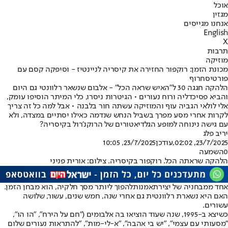
אוכל
מגזין
אנחנו מגייסים
English
X
תרבות
מוזיקה
מכונת הזמן: רוקפור החזירה את קיסריה לניינטיז - וסיפקה קסם עם
פורטיסחרוף
הלהקה חגגה 30 ל"האיש שראה הכל" - אלבום שנשאר רלוונטי גם היום
והביא פסיכדליה ורוח נעורים • הגיטרות ניסרו, כלי המיתר הוסיפו עומק,
אלי לולאי הגביה עוף והמוזיקה עשתה חור בלבנה • אבל למה כל זה צריך
לקרות אחרי מסע מפרך בשביל הנחש שנדמה כאילו יסתיים במצדה, ולא
עם גישה נינוחה למופע הגלדיאטורים של הרוקנ'רול בקיסריה?
יריב פלג
23/7/2025, 02:02
,עודכן
23/7/2025, 10:05
0
השמעה
הלהקה שראתה הכל. רוקפור בקיסריה. צילום: אורית פניני
אחד ממבחניה של יצירת
אמנות
להפוך ליותר מסך חלקיה, הוא מבחן הזמן.
האם היא נשארת רלוונטית גם אחרי שנה, חמש שנים, עשור, שלושה
עשורים.
כשיצא ב-1995, שנה שעוד הוציאו בה אלבומים ("חם על הירח", "הו הו",
"מסעותי עם עצמי", "יש בי אהבה", "א-לי-מות", "להתראות נעורים שלום