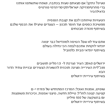
טעינו? נתקן! אם מצאתם טעות בכתבה, נשמח שתשתפו אותנו
ברי סחרוף
מוזיקה ישראלית
קיסריה
רמי פורטיס
כדאי
להכיר
הטעויות שיחתכו לכם את קצבת הפנסיה
ממשיכת כספים ועד חוסר תכנון – הצעדים שיצילו את הכסף שלכם
בשיתוף מנורה מבטחים
אתם עוד לא שם? הטיסה למונדיאל כבר יצאה
יונדאי לוקחת אתכם לבמה הכי גדולה בעולם
בשיתוף יונדאי מבית כלמוביל
ירושלים 2040: העיר נערכת ל- 1.5 מליון תושבים
מנכ"לית העירייה מציגה תוכנית להשארת הצעירים ובניית עתיד הדור
הבא
בשיתוף עיריית ירושלים
שופינג, אמנות ואוכל: המרכז המתחדש של מזרח י-ם
קפיצה קטנה לחו"ל: טיילת חדשה, מיצגי אמנות, וכיכרות משופצות
בהשקעה של 100 מיליון ₪
בשיתוף עיריית ירושלים