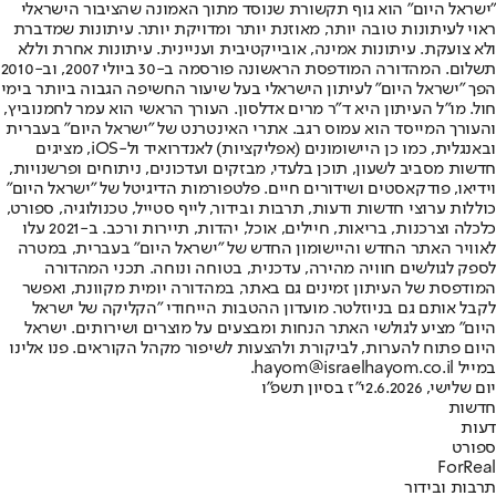
"ישראל היום" הוא גוף תקשורת שנוסד מתוך האמונה שהציבור הישראלי
ראוי לעיתונות טובה יותר, מאוזנת יותר ומדויקת יותר. עיתונות שמדברת
ולא צועקת. עיתונות אמינה, אובייקטיבית ועניינית. עיתונות אחרת וללא
תשלום. המהדורה המודפסת הראשונה פורסמה ב-30 ביולי 2007, וב-2010
הפך "ישראל היום" לעיתון הישראלי בעל שיעור החשיפה הגבוה ביותר בימי
חול. מו"ל העיתון היא ד"ר מרים אדלסון. העורך הראשי הוא עמר לחמנוביץ,
והעורך המייסד הוא עמוס רגב. אתרי האינטרנט של "ישראל היום" בעברית
ובאנגלית, כמו כן היישומונים (אפליקציות) לאנדרואיד ול-iOS, מציגים
חדשות מסביב לשעון, תוכן בלעדי, מבזקים ועדכונים, ניתוחים ופרשנויות,
וידיאו, פודקאסטים ושידורים חיים. פלטפורמות הדיגיטל של "ישראל היום"
כוללות ערוצי חדשות ודעות, תרבות ובידור, לייף סטייל, טכנולוגיה, ספורט,
כלכלה וצרכנות, בריאות, חיילים, אוכל, יהדות, תיירות ורכב. ב-2021 עלו
לאוויר האתר החדש והיישומון החדש של "ישראל היום" בעברית, במטרה
לספק לגולשים חוויה מהירה, עדכנית, בטוחה ונוחה. תכני המהדורה
המודפסת של העיתון זמינים גם באתר, במהדורה יומית מקוונת, ואפשר
לקבל אותם גם בניוזלטר. מועדון ההטבות הייחודי "הקליקה של ישראל
היום" מציע לגולשי האתר הנחות ומבצעים על מוצרים ושירותים. ישראל
היום פתוח להערות, לביקורת ולהצעות לשיפור מקהל הקוראים. פנו אלינו
במייל hayom@israelhayom.co.il.
יום שלישי, 2.6.2026
י"ז בסיון תשפ"ו
חדשות
דעות
ספורט
ForReal
תרבות ובידור