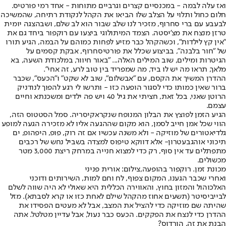
ואז עלה לבמה - במכנסיים קצרים וגרביים מתוחות - אחד רמי פורטיס.
חלום כחול ותלוי על הצלב שלו הביאו את הקהל לנקודת רתיחה, שהמשיכה
לבעבע עם ברי סחרוף, מזכיר לנו שלב שבור הוא לב שלם, ושבהצגה יומית
טרזן מנצח את מצ'יסטה. הצמד המיתולוגי ביצעו עם רוקפור ביחד גם את
"אין קץ לילדות", וכשהקהל כבר מזיע לפחות כמוהם על הבמה, הגיע תורו
של "חור בלבנה", בביצוע שכלל את פורטיסחרוף, אבקת קסמים על
הגיטרות ומילים, שוב המילים האלה... "באור חיוור, במלכודת השעה, בא
מלאך, תראו מה יש לו ביד, מה שמפריד בין טוב לרע, זה אחי".
ההדרן המשיך את הקסם, עם "אבשלום", שוב לא שקט" ו"הכעס", שכבר
ברור שאין כמותו כדי לסגור הופעה כזו - ותרשו לי רגע להפוך לנודניק
הרוטן שאני, בכל זאת, חציתי את גיל 40 ויש פה ילדים ומשכנתא וחיים
עצמם.
הגיע הזמן לפוצץ את הבלון המנופח שנקרא
קיסריה
. סמל הסטטוס הזה,
הווי שכל אמן חייב לסמן, הוא מקום שההגעה אליו לא מזכירה הגעה למופע
גלדיאטורים של מוזיקה - ולא משנה עכשיו אם זה רוק, פופ, היפהופ, ים
תיכוני או
הגבעטרון
- אלא דווקא טיפוס למצדה בשביל נחש של רכבים
מתפתלים עד אין סוף, רק כדי למצוא חנייה במרחק ריצת 3,000 מטר
מכשולים.
מכונת זמן. רוקפור בהופעה,צילום: אורית פניני
ואחרי שכבר הגענו, המקום צפוף, לח וחם למות, השירותים ודוכני
האלכוהול והמזון בחוץ, והאווירה הכללית היא שאולי לא היה שווה לשלם
לבייביסיטר (תשעים אחוז מהקהל שילם לאחת כזו או קרא לסבתא). מזל
שהיתה שם מוזיקה כדי להציל את המצב, אבל לא מעטים הפסידו את
ההדרן כדי לנצח את הפקקים. הכעס כבר נעול, אבל עדיין מטלטל. אתה
הבנת את זה, הורדוס?