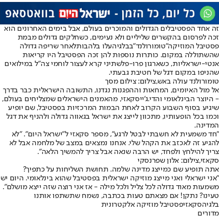
זה אחד הפסטיבלים הגדולים והמוכרים בעולם, אבל בימים האחרונים הוא
זכה לפרסום בהקשרים שליליים ולא נעימים, כשחלקים גדולים מבמת
פסטיבל המוזיקה
"טומורולנד"
בבלגיה
עלו בלהבות
לאחר שריפה גדולה
שהשתוללה במקום. כותרות נוספות להן זכה הפסטיבל היו קריאות
אנטי-ישראליות, כשארגון פרו-פלשתיני קרא לעצור לוחמי צה"ל במילואים
שהניפו במקום דגל של חטיבת גבעתי.
טומורולנד עולה באש,צילום: צילום מסך
אל מול האיומים, המחאות וההפגנות נגדנו, התשובה הישראלית כבר בדרך
- היוצר הבינלאומי והדי.ג'יי
סקאזי
, מהאמנים הישראלים שמצליחים בעולם,
שיגיע בסוף השבוע הקרוב לאחת הבמות המרכזיות בפסטיבל, שם יופיע
וכמו בכל הופעותיו, מתכוון לייצג את ישראל בגאווה גדולה ולהניף את דגל
המדינה.
"חד משמעית לא חשבתי לבטל לרגע", מספר סקאזי ל"ישראל היום". "לא
להגיע זה לאכזב את הקהל שלי. אנחנו נמצאים במצב של מלחמה אבל לא
צריך להילחץ ולפחד, יש הרבה שנאה אבל צריך להמשיך הלאה".
סקאזי,צילום: אלון שפרנסקי
אתה תופיע שם כמייצג מדינה שלמה. תחושת השליחות על כתפיך?
"אני ישראלי ואני מייצג מוזיקה ישראלית בפסטיבל שהוא בינלאומי. היום יש
משמעות מאוד גדולה לכל צליל ולכל מילה - אז אני רוצה שזה ייצא מושלם".
טעינו? נתקן! אם מצאתם טעות בכתבה, נשמח שתשתפו אותנו
בלגיה
סקאזי
פסטיבל מוזיקה אלקטרונית
מדורים