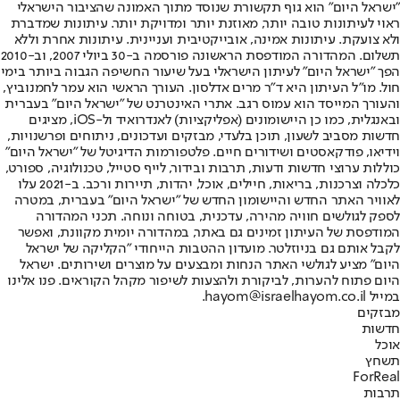
"ישראל היום" הוא גוף תקשורת שנוסד מתוך האמונה שהציבור הישראלי
ראוי לעיתונות טובה יותר, מאוזנת יותר ומדויקת יותר. עיתונות שמדברת
ולא צועקת. עיתונות אמינה, אובייקטיבית ועניינית. עיתונות אחרת וללא
תשלום. המהדורה המודפסת הראשונה פורסמה ב-30 ביולי 2007, וב-2010
הפך "ישראל היום" לעיתון הישראלי בעל שיעור החשיפה הגבוה ביותר בימי
חול. מו"ל העיתון היא ד"ר מרים אדלסון. העורך הראשי הוא עמר לחמנוביץ,
והעורך המייסד הוא עמוס רגב. אתרי האינטרנט של "ישראל היום" בעברית
ובאנגלית, כמו כן היישומונים (אפליקציות) לאנדרואיד ול-iOS, מציגים
חדשות מסביב לשעון, תוכן בלעדי, מבזקים ועדכונים, ניתוחים ופרשנויות,
וידיאו, פודקאסטים ושידורים חיים. פלטפורמות הדיגיטל של "ישראל היום"
כוללות ערוצי חדשות ודעות, תרבות ובידור, לייף סטייל, טכנולוגיה, ספורט,
כלכלה וצרכנות, בריאות, חיילים, אוכל, יהדות, תיירות ורכב. ב-2021 עלו
לאוויר האתר החדש והיישומון החדש של "ישראל היום" בעברית, במטרה
לספק לגולשים חוויה מהירה, עדכנית, בטוחה ונוחה. תכני המהדורה
המודפסת של העיתון זמינים גם באתר, במהדורה יומית מקוונת, ואפשר
לקבל אותם גם בניוזלטר. מועדון ההטבות הייחודי "הקליקה של ישראל
היום" מציע לגולשי האתר הנחות ומבצעים על מוצרים ושירותים. ישראל
היום פתוח להערות, לביקורת ולהצעות לשיפור מקהל הקוראים. פנו אלינו
במייל hayom@israelhayom.co.il.
מבזקים
חדשות
אוכל
תשחץ
ForReal
תרבות