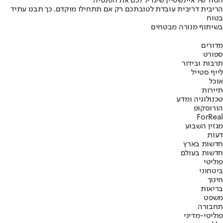
הסוד של איינשטיין שיגדיל לכם את הפנסיה
הריבית דריבית עובדת לטובתכם רק אם תתחילו מוקדם. כך תבנו עתיד
בטוח
בשיתוף מנורה מבטחים
מדורים
ספורט
תרבות ובידור
לייף סטייל
אוכל
תיירות
טכנולוגיה ומדע
הורוסקופ
ForReal
מגזין השבוע
דעות
חדשות בארץ
חדשות בעולם
פוליטי
ביטחוני
חינוך
בריאות
משפט
תחבורה
פוליטי-מדיני