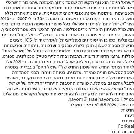
"ישראל היום" הוא גוף תקשורת שנוסד מתוך האמונה שהציבור הישראלי
ראוי לעיתונות טובה יותר, מאוזנת יותר ומדויקת יותר. עיתונות שמדברת
ולא צועקת. עיתונות אמינה, אובייקטיבית ועניינית. עיתונות אחרת וללא
תשלום. המהדורה המודפסת הראשונה פורסמה ב-30 ביולי 2007, וב-2010
הפך "ישראל היום" לעיתון הישראלי בעל שיעור החשיפה הגבוה ביותר בימי
חול. מו"ל העיתון היא ד"ר מרים אדלסון. העורך הראשי הוא עמר לחמנוביץ,
והעורך המייסד הוא עמוס רגב. אתרי האינטרנט של "ישראל היום" בעברית
ובאנגלית, כמו כן היישומונים (אפליקציות) לאנדרואיד ול-iOS, מציגים
חדשות מסביב לשעון, תוכן בלעדי, מבזקים ועדכונים, ניתוחים ופרשנויות,
וידיאו, פודקאסטים ושידורים חיים. פלטפורמות הדיגיטל של "ישראל היום"
כוללות ערוצי חדשות ודעות, תרבות ובידור, לייף סטייל, טכנולוגיה, ספורט,
כלכלה וצרכנות, בריאות, חיילים, אוכל, יהדות, תיירות ורכב. ב-2021 עלו
לאוויר האתר החדש והיישומון החדש של "ישראל היום" בעברית, במטרה
לספק לגולשים חוויה מהירה, עדכנית, בטוחה ונוחה. תכני המהדורה
המודפסת של העיתון זמינים גם באתר, במהדורה יומית מקוונת, ואפשר
לקבל אותם גם בניוזלטר. מועדון ההטבות הייחודי "הקליקה של ישראל
היום" מציע לגולשי האתר הנחות ומבצעים על מוצרים ושירותים. ישראל
היום פתוח להערות, לביקורת ולהצעות לשיפור מקהל הקוראים. פנו אלינו
במייל hayom@israelhayom.co.il.
יום שישי, 8.5.2026
כ"א באייר תשפ"ו
חדשות
דעות
ספורט
ForReal
תרבות ובידור