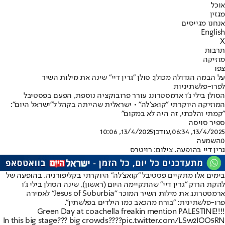
אוכל
מגזין
אנחנו מגייסים
English
X
תרבות
מוזיקה
צפו
על הבמה הגדולה מכולן: סולן "גרין דיי" שינה את מילות השיר
לפרו-פלשתיניות
הסולן בילי ג'ו ארמסטרונג עורר פרובוקציה נוספת, הפעם בפסטיבל
המוזיקה היוקרתי "קואצ'לה" • ישראלית שהייתה בקהל ל"ישראל היום":
"קמתי והלכתי, זה היה לא במקום"
ספיר סויסה
13/4/2025, 06:34
,עודכן
13/4/2025, 10:06
0
השמעה
גרין דיי בהופעה. צילום: רויטרס
בימים אלו מתקיים פסטיבל "קואצ'לה" היוקרתי בקליפורניה. בהופעה של
להקת הרוק "גרין דיי" שהתקיימה היום (ראשון), שינה הסולן בילי ג'ו
ארמסטרונג את מילות השיר המוכר "Jesus of Suburbia" לאמירה
פרו-פלשתינית: "בורח מהכאב כמו הילדים בפלשתין".
Green Day at coachella freakin mention PALESTINE!!!!
In this big stage??? big crowds????
pic.twitter.com/LSw2IOO5RN