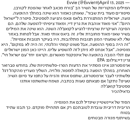
April 13, 2025
— Evvie (@Evvie19)
המילים המקוריות של השיר הן: "בורח מכאב לאחר שהפכת לקורבן,
סיפורים מעוד בית שבור", שאותן כאמור הוא שינה במהלך ההופעה.
נועה, ישראלית המתגוררת בלאס וגאס והגיעה לפסטיבל, סיפרה ל"ישראל
היום": "אני מאוד אוהבת את גרין דיי, ומאוד ציפיתי להופעה שלהם, הם
הסיבה העיקרית שרציתי להגיע לקואצ'לה השנה. הוא שינה את המילים
בשיר שאני מאוד מחוברת אליו. זה ביאס אותי מאוד. אבל לפחות באזור
שלי, לא שמעתי המון תגובות מתלהבות, היו בעיקר תגובות אנמיות".
"זה היה בסוף ההופעה, אבל פשוט קמתי והלכתי, זה היה לא במקום", היא
מוסיפה. "אבל אנחנו לא ניתן לזה להשפיע עלינו. היינו כאן המון ישראלים
עם דגלי הנובה בהופעה של אינפקטד מאשרום, וקראנו יחד 'עם ישראל חי'".
גרין דיי,צילום: EPA
ארמסטרונג אינו מסתיר את הדעות הפרו-פלשתיניות שלו
. בחודש פברואר
האחרון, במהלך הופעה בקואלה לומפור, מלזיה, השליך מעריץ מהקהל דגל
פלשתיני לעבר ארמסטרונג, שתפס אותו והניח על כתפו עד סיום השיר.
טעינו? נתקן! אם מצאתם טעות בכתבה, נשמח שתשתפו אותנו
פסטיבל קואצ'לה
כדאי
להכיר
הסוד של איינשטיין שיגדיל לכם את הפנסיה
הריבית דריבית עובדת לטובתכם רק אם תתחילו מוקדם. כך תבנו עתיד
בטוח
בשיתוף מנורה מבטחים