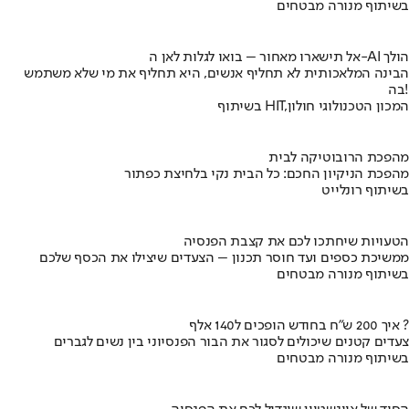
בשיתוף מנורה מבטחים
אל תישארו מאחור – בואו לגלות לאן ה-AI הולך
הבינה המלאכותית לא תחליף אנשים, היא תחליף את מי שלא משתמש
בה!
בשיתוף HIT,המכון הטכנולוגי חולון
מהפכת הרובוטיקה לבית
מהפכת הניקיון החכם: כל הבית נקי בלחיצת כפתור
בשיתוף רונלייט
הטעויות שיחתכו לכם את קצבת הפנסיה
ממשיכת כספים ועד חוסר תכנון – הצעדים שיצילו את הכסף שלכם
בשיתוף מנורה מבטחים
איך 200 ש"ח בחודש הופכים ל140 אלף ?
צעדים קטנים שיכולים לסגור את הבור הפנסיוני בין נשים לגברים
בשיתוף מנורה מבטחים