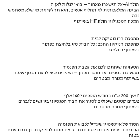
אל תישארו מאחור – בואו לגלות לאן ה-AI הולך
הבינה המלאכותית לא תחליף אנשים, היא תחליף את מי שלא משתמש
בה!
בשיתוף HIT,המכון הטכנולוגי חולון
מהפכת הרובוטיקה לבית
מהפכת הניקיון החכם: כל הבית נקי בלחיצת כפתור
בשיתוף רונלייט
הטעויות שיחתכו לכם את קצבת הפנסיה
ממשיכת כספים ועד חוסר תכנון – הצעדים שיצילו את הכסף שלכם
בשיתוף מנורה מבטחים
איך 200 ש"ח בחודש הופכים ל140 אלף ?
צעדים קטנים שיכולים לסגור את הבור הפנסיוני בין נשים לגברים
בשיתוף מנורה מבטחים
הסוד של איינשטיין שיגדיל לכם את הפנסיה
הריבית דריבית עובדת לטובתכם רק אם תתחילו מוקדם. כך תבנו עתיד
בטוח