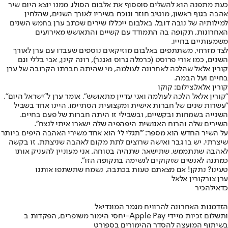
כעת מתפנה הוא להשלים סופסוף את אלבום הסולו, ממנו יוצא היום שיר
אהבה בגוף ראשון, מוטיב חוזר ונוכח בשיריו לאורך השנים, שהלחין
למילותיה של נובה דובל. באלבום ייכללו שירים שכתב ערן בחמש השנים
האחרונות, תקופה בה התמודד עם קשיים והתאושש מאירועים
משמעותיים בחייו.
לצד מזרחי, משתתפים באלבום מוזיקאים נוספים שעבדו עם ערן לאורך
השנים, כמו אורי פרוסט (כרמלה גרוס ואגנר), רונה קינן, אבי בללי וגם
קורין אלאל שהלכה לאחרונה לעולמה, מי שהיתה חברתו הקרובה של ערן
בחיים ועל הבמה.
קורין אלאל,צילום: קוקו
"קורין אלאל הלכה לעולמה ואני עדיין מתאושש", אומר ערן ל"ישראל היום".
"עשרות שנים של חברות אישית ומקצועית הסתיימו. היינו אחד בשביל
השנייה בשמחות ובקשיים, ובשבילי זו היתה חברות של פעם בחיים.
השירים שלה והרוח האנושית היפהפיה שלה ישארו איתי לנצח".
על השיר החדש הוא מספר: "'תגלי לי' הוא אחד משירי האהבה היפים ביותר
שיצרתי. יש בו גבר ואישה שרוצים לתת מקום לאהבה שניצתת. זו בקשה
לאהבה שתתממש, שתישאר, שתהיה בטוחה. אני מעוניין להעניק אותו
כמתנה לאנשים שזקוקים לנשימה בתקופה הזו".
טעינו? נתקן! אם מצאתם טעות בכתבה, נשמח שתשתפו אותנו
ערן צור
קורין אלאל
כדאי
להכיר
הזדמנות האחרונה להרוויח מגמר המונדיאל
יחסי הימור משופרים, הפקדות ב-Apple Pay ותשלום זכיות מיידי
בשיתוף המועצה להסדר ההימורים בספורט