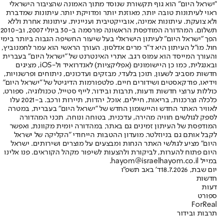
"ישראל היום" הוא גוף תקשורת שנוסד מתוך האמונה שהציבור הישראלי
ראוי לעיתונות טובה יותר, מאוזנת יותר ומדויקת יותר. עיתונות שמדברת
ולא צועקת. עיתונות אמינה, אובייקטיבית ועניינית. עיתונות אחרת וללא
תשלום. המהדורה המודפסת הראשונה פורסמה ב-30 ביולי 2007, וב-2010
הפך "ישראל היום" לעיתון הישראלי בעל שיעור החשיפה הגבוה ביותר בימי
חול. מו"ל העיתון היא ד"ר מרים אדלסון. העורך הראשי הוא עמר לחמנוביץ,
והעורך המייסד הוא עמוס רגב. אתרי האינטרנט של "ישראל היום" בעברית
ובאנגלית, כמו כן היישומונים (אפליקציות) לאנדרואיד ול-iOS, מציגים
חדשות מסביב לשעון, תוכן בלעדי, מבזקים ועדכונים, ניתוחים ופרשנויות,
וידיאו, פודקאסטים ושידורים חיים. פלטפורמות הדיגיטל של "ישראל היום"
כוללות ערוצי חדשות ודעות, תרבות ובידור, לייף סטייל, טכנולוגיה, ספורט,
כלכלה וצרכנות, בריאות, חיילים, אוכל, יהדות, תיירות ורכב. ב-2021 עלו
לאוויר האתר החדש והיישומון החדש של "ישראל היום" בעברית, במטרה
לספק לגולשים חוויה מהירה, עדכנית, בטוחה ונוחה. תכני המהדורה
המודפסת של העיתון זמינים גם באתר, במהדורה יומית מקוונת, ואפשר
לקבל אותם גם בניוזלטר. מועדון ההטבות הייחודי "הקליקה של ישראל
היום" מציע לגולשי האתר הנחות ומבצעים על מוצרים ושירותים. ישראל
היום פתוח להערות, לביקורת ולהצעות לשיפור מקהל הקוראים. פנו אלינו
במייל hayom@israelhayom.co.il.
יום שבת, 18.7.2026
ד' באב תשפ"ו
חדשות
דעות
ספורט
ForReal
תרבות ובידור