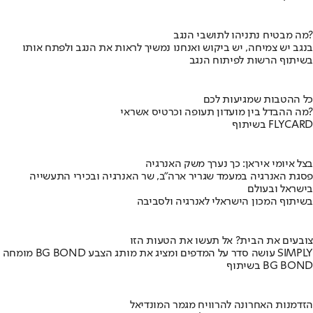
מה מבטיח נתניהו לתושבי הנגב?
בנגב יש צמיחה, יש ביקוש ואנחנו נמשיך לראות את הנגב ולפתח אותו
בשיתוף הרשות לפיתוח הנגב
כל ההטבות שמגיעות לכם
מה ההבדל בין מועדון תעופה וכרטיס אשראי?
בשיתוף FLYCARD
בצל איומי איראן: כך נערך משק האנרגיה
פסגת האנרגיה במעמד שגריר ארה"ב, שר האנרגיה ובכירי התעשייה
בישראל ובעולם
בשיתוף המכון הישראלי לאנרגיה ולסביבה
צובעים את הבית? אל תעשו את הטעות הזו
מומחה BG BOND עושה סדר על המדפים ומציג את מותג הצבע SIMPLY
בשיתוף BG BOND
הזדמנות האחרונה להרוויח מגמר המונדיאל