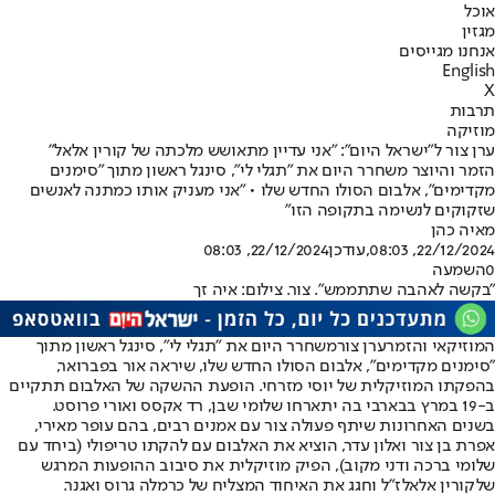
אוכל
מגזין
אנחנו מגייסים
English
X
תרבות
מוזיקה
ערן צור ל"ישראל היום": "אני עדיין מתאושש מלכתה של קורין אלאל"
הזמר והיוצר משחרר היום את "תגלי לי", סינגל ראשון מתוך "סימנים
מקדימים", אלבום הסולו החדש שלו • "אני מעניק אותו כמתנה לאנשים
שזקוקים לנשימה בתקופה הזו"
מאיה כהן
22/12/2024, 08:03
,עודכן
22/12/2024, 08:03
0
השמעה
"בקשה לאהבה שתתממש". צור. צילום: איה זך
המוזיקאי והזמר
ערן צור
משחרר היום את "תגלי לי", סינגל ראשון מתוך
"סימנים מקדימים", אלבום הסולו החדש שלו, שיראה אור בפברואר,
בהפקתו המוזיקלית של יוסי מזרחי. הופעת ההשקה של האלבום תתקיים
ב-19 במרץ בבארבי בה יתארחו שלומי שבן, רד אקסס ואורי פרוסט.
בשנים האחרונות שיתף פעולה צור עם אמנים רבים, בהם עופר מאירי,
אפרת בן צור ואלון עדר, הוציא את האלבום עם להקתו טריפולי (ביחד עם
שלומי ברכה ודני מקוב), הפיק מוזיקלית את סיבוב ההופעות המרגש
של
קורין אלאל
ז"ל וחגג את האיחוד המצליח של כרמלה גרוס ואגנר.