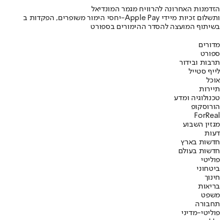
הזדמנות האחרונה להרוויח מגמר המונדיאל
יחסי הימור משופרים, הפקדות ב-Apple Pay ותשלום זכיות מיידי
בשיתוף המועצה להסדר ההימורים בספורט
מדורים
ספורט
תרבות ובידור
לייף סטייל
אוכל
תיירות
טכנולוגיה ומדע
הורוסקופ
ForReal
מגזין השבוע
דעות
חדשות בארץ
חדשות בעולם
פוליטי
ביטחוני
חינוך
בריאות
משפט
תחבורה
פוליטי-מדיני