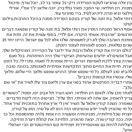
בין אלה שהגיעו לטקס הפרידה: ריקי גל, עומר בר לב, יובל שרף, מיכאל
תפוח, רון חולדאי, שי המבר, מאיר גולדברג, יונה אליאן יו"ר אמ"י, אורלי
וילנאי וגיא מרוז, ליהיא לפיד, ברי סחרוף עוד.
רותי אלאל, בת זוגה של קורין בטקס הפרידה ממנה בהיכל התרבות,צילום:
קוקו
אסף הראל המנחה הזמין את רותי אלאל, בת זוגה של קורין שנשאה דברים
מרגשים: "אהובתי, אשתי היקרה, אם ילדיי, בסוף עשית את זה. נתת את
מתנת האהבה שלך לא רק למשפחה שלנו אלא לכל עם ישראל. היינו יחד 25
שנים נפלאות, הפכנו לאמהות לעומר ויונתן.
"כולם הכירו את קורין אלאל ורבות עוד ידובר על הקריירה המוזיקלית שלך,
אבל אנשים לא יודעים שהעיסוק העיקרי שלך היה האימהות. בכל פעם
שהיה צורך ללכת לאסיפת הורים, היית אומרת לי 'מאמי, ותרי לי'. כל הזמן
יצרת, חיית את החיים מתוך התקדשות אמיתית לאמנותך, בכוונה טובה
להביא טוב לעולם. כל מי שפגש אותך הרגיש שפגש מלאך. היי שלום, מלאך
שלי. עכשיו את קוטפת כוכבים".
אחרי דבריה המרגשים אהוד בנאי עם ערן וליאם צור עלו לשיר את "אי שם
בלב".
לאחר מכן עלה לנאום רון חולדאי, ראש העיר תל אביב יפו, וספד: "'כששרים
צריך להאמין. אם אתה לא אמיתי, הלך עליך'. הציטוט הזה לקוח מדברים
שאמרה השנה קורין אלאל על השיר 'אין לי ארץ אחרת' בתוכנית 'שיר אחד'.
כל מי שהאזין לשיר יודע שהציטוט הזה הוא לא על שיר, הוא על קורין,
יוצרת שכל מילותיה, מנגינותיה ומעשיה היו אמת גלויה מחוספסת וכל כך
יפה. ככה קורין שרה, יצאה מהארון, הלחינה את קהלת ויצרה מוזיקה.
הצליחה להיות גם אאוטסיידרית תמידית וגם המיינסטרים הכי ישראלי
שיש".