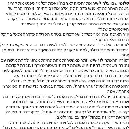
שלומי שבן עלה לשיר את "המנון לאהבה" ואמר: "כל מי שפגש את קורין
בשנה האחרונה לא פגש אדם חולה, אלא את נס החיים, ניצחון הרוח על
החומר ובכל הופעה התגלות החיים במלואה. השיר שלמדתי מקורין אומר
'אהבה למוות יכולה'. נדמה שהמוות אומר את המילה האחרונה במקרה
הזה, אבל המילה האחרונה של קורין בשבילי זה החיוך והשירים
האינסופיים שלה".
יו"ר האופוזיציה יאיר לפיד נושא דברים בטקס הפרידה מקורין אלאל בהיכל
התרבות,צילום: קוקו
לאחר מכן עלה יו"ר האופוזיציה יאיר לפיד לשאת דברים. הוא ביקש מהקהל,
בפרידה מאמנית גדולה, למחוא לקורין כפיים במשך דקות ארוכות. בסיומן
אמר:
"קורין הראתה לנו שיש יותר מאפשרות אחת להיות אנחנו, להיות אישה עם
גיטרה חשמלית, להיות זו שעשתה קולות ב'עטור מצחך' ועוברת לקדמת
הבמה. היא הראתה לנו שהדבר היחיד שחשוב זה להיות נאמן לעצמך. לפני
עשרה ימים דיברנו בטלפון ואמרתי לה שהיא לא יכולה למות כי היא
הכותבת הכי טובה שיש. היא צחקה ואמרה שתשתדל, והיא השתדלה.
"היא שרה את 'אין לי ארץ אחרת'. היא עמדה במחאה כדי שתהיה כאן ארץ
אחרת", אמר.
בסיום דבריו עלתה דנה ברגר לבמה ואמרה: "קורין חברת אמת שלי הרבה
שנים. אחד הסימנים לאהבת אמת זה כשאתה מסתכל בעיניים ויודע
שההשתקפות שלך יפה וטובה בעיניים של האדם שאוהב אותך. אז תודה,
קוריני, על השתקפות כל כך יפה. אני אוהבת אותך". בסוף דבריה ביצעה
דנה את "תמונה בכחול" יחד עם ערן וליאם.
רונית שחר עלתה לבמה ואמרה 'לכל אחד יש את קורין שלו'. אז התחילה
לנגן את השיר "מעיין" עם המילים "אז מתוכך פורץ מעיין ומתגבר ומתגבר",