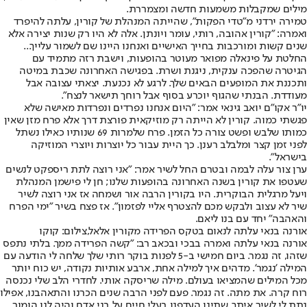
מילים שמקבלות משמעות חדשה ומצמררת.
טמירה ירדני מ"טדי הפקות", שהייתה המנהלת של קורין, עלתה להיפרד
ואמרה: "קורין אהובה, רותי, עומר ויונתן. אלה לא היו רק שנות יצירה אלא
שנים קשות ומורכבות בחייך האישיים ואנחנו היינו שם לשמור עלייך...
החלטת על פינאלה מפואר מעוטר בהופעות, וישבת רזה מתמיד עם
הגיטרה שהפכה ענקית, ניגנת ושרת. בפגישה האחרונה שכבת במיטה
ותכננת את המופעים הבאים שלך. לרגע לא נכנעת. יצאתי עצובה אבל
מעודדת. הבנתי שהגוף יוכרע בסוף אבל רוחך תישאר לנצח".
יו"ר אקו"ם יואב גינאי אמר: "היום אנחנו נפרדים ונפרדות מאישה שלא
פגשתי כמוה. קורין לא הייתה רק מוזיקאית פורצת דרך אלא פרח מזן שאין
כמותו שלבש ופשט צורה כל הזמן. פרח שלמרות 69 שנותיו כאילו נשתל
לפני זמן קצר ומלבלב רענן. כך היית עבור כל יוצרות ויוצרי המוזיקה
בישראל".
ערן צור עלה לבמה ובטרם החל לשיר אמר: "אני רוצה לתת ריספקט לנשים
שעטפו את קורין בשנה האחרונה בהופעות שלנו; חן לי פישמן המנהלת
ויעל מרגלית הבוקרית. היו בקורין הרבה אור ושמחה אז אני רוצה לשיר
שיר לא עצוב ולבקש מכם להצטרף אליי לפזמון". אז פצח בשיר "ימי הפרח
והאהבה" יחד עם בנו ליאם.
אורנה בנאי עלתה לנאום בטקס הפרידה מקורין אלאל,צילום: קוקו
אורנה בנאי עלתה ואמרה בבכי ובכאב רב: "קשה הפרידה ממך. בלתי נתפס
שזהו, זה נגמר. ביום חמישי ב-5 לפנות בוקר רותי שלך שלחה לי הודעה עם
המילה 'נגמר'. מדהים איך למילה אחת, ארבע אותיות נקודה, יש כוח יותר
מכל המילים שהמציאו בעולם. מילה שריסקה אותי. לחדרי הלב שלי נכנסה
רוח קרה. את מתה. זה נגמר. פעם לפני הרבה שנים הכרנו והתאהבנו, אפילו
נתת לי לשיר איתך. שתינו העדפנו בעלי חיים על בני אדם והיה לנו הומור