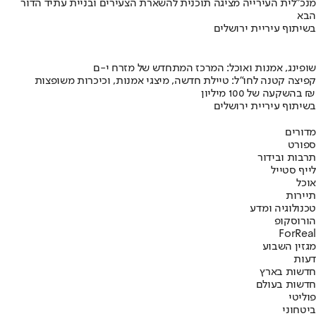
מנכ"לית העירייה מציגה תוכנית להשארת הצעירים ובניית עתיד הדור
הבא
בשיתוף עיריית ירושלים
שופינג, אמנות ואוכל: המרכז המתחדש של מזרח י-ם
קפיצה קטנה לחו"ל: טיילת חדשה, מיצגי אמנות, וכיכרות משופצות
בהשקעה של 100 מיליון ₪
בשיתוף עיריית ירושלים
מדורים
ספורט
תרבות ובידור
לייף סטייל
אוכל
תיירות
טכנולוגיה ומדע
הורוסקופ
ForReal
מגזין השבוע
דעות
חדשות בארץ
חדשות בעולם
פוליטי
ביטחוני