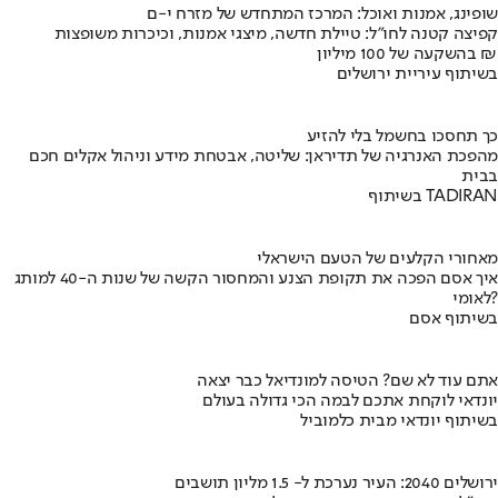
שופינג, אמנות ואוכל: המרכז המתחדש של מזרח י-ם
קפיצה קטנה לחו"ל: טיילת חדשה, מיצגי אמנות, וכיכרות משופצות
בהשקעה של 100 מיליון ₪
בשיתוף עיריית ירושלים
כך תחסכו בחשמל בלי להזיע
מהפכת האנרגיה של תדיראן: שליטה, אבטחת מידע וניהול אקלים חכם
בבית
בשיתוף TADIRAN
מאחורי הקלעים של הטעם הישראלי
איך אסם הפכה את תקופת הצנע והמחסור הקשה של שנות ה-40 למותג
לאומי?
בשיתוף אסם
אתם עוד לא שם? הטיסה למונדיאל כבר יצאה
יונדאי לוקחת אתכם לבמה הכי גדולה בעולם
בשיתוף יונדאי מבית כלמוביל
ירושלים 2040: העיר נערכת ל- 1.5 מליון תושבים