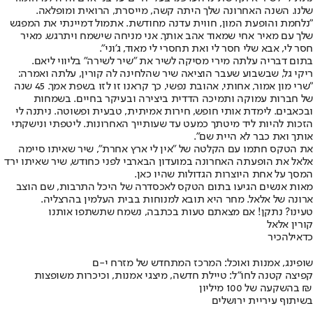
שלנו. השנה האחרונה שלך היתה קשה, מייסרת, הרואית ומופלאה.
"נלחמת והופעת המון, חווית עדנה מחודשת. אתמול דמיינתי את המפגש
שלך עם מאיר אחי שמאוד אהב אותך. אני מניחה שישמח ויתרגש. מאיר
חסר לי, אבא שלי חסר לי ואת תחסרי לי מאוד, ג'וני".
בתום דבריה עלתה מירי מסיקה לשיר את "שיר לשירה" בליווי ליאם.
ריקי גל, שבשבוע שעבר הוציאה שיר שהלחינה לה קורין, עלתה ואמרה:
"שרי מון אמור, אחותי, אהובת נפשי, כך קראנו זו לזו בשפת אמך. 45 שנה
של חברות עמוקה ותמיכה הדדית ביצירה ובעיקר בחיים. בשמחות
ובכאבים. לימדת אותי חופש, חירות אמיתית, טבעית ופשוטה. ניתנה לי
הזכות להיות ליד מיטתך כמעט עד שעותייך האחרונות. ליטפתי ונישקתי
אותך ואת כבר לא היית שם".
את הטקס חתמו עם הקלטה של "אין לי ארץ אחרת", שיר שאיתו סיימה
אלאל את הופעתה האחרונה במועדון הבארבי לפני כחודש, שיר שאיתו ירד
המסך על אחת היוצרות הגדולות שהיו כאן.
מאות אנשים הגיעו בתום הטקס לאכסדרה של היכל התרבות, שם הוצב
ארונה של אלאל. מחר היא תובא למנוחות בבית העלמין בהרצליה.
טעינו? נתקן! אם מצאתם טעות בכתבה, נשמח שתשתפו אותנו
קורין אלאל
כדאי
להכיר
שופינג, אמנות ואוכל: המרכז המתחדש של מזרח י-ם
קפיצה קטנה לחו"ל: טיילת חדשה, מיצגי אמנות, וכיכרות משופצות
בהשקעה של 100 מיליון ₪
בשיתוף עיריית ירושלים