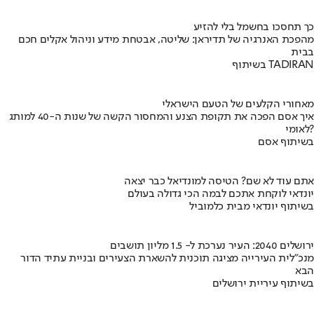
כך תחסכו בחשמל בלי להזיע
מהפכת האנרגיה של תדיראן: שליטה, אבטחת מידע וניהול אקלים חכם
בבית
בשיתוף TADIRAN
מאחורי הקלעים של הטעם הישראלי
איך אסם הפכה את תקופת הצנע והמחסור הקשה של שנות ה-40 למותג
לאומי?
בשיתוף אסם
אתם עוד לא שם? הטיסה למונדיאל כבר יצאה
יונדאי לוקחת אתכם לבמה הכי גדולה בעולם
בשיתוף יונדאי מבית כלמוביל
ירושלים 2040: העיר נערכת ל- 1.5 מליון תושבים
מנכ"לית העירייה מציגה תוכנית להשארת הצעירים ובניית עתיד הדור
הבא
בשיתוף עיריית ירושלים