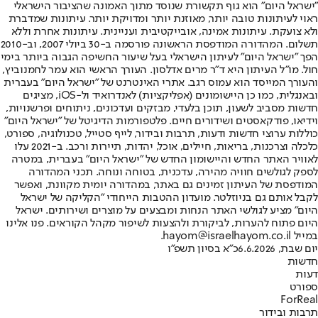
"ישראל היום" הוא גוף תקשורת שנוסד מתוך האמונה שהציבור הישראלי
ראוי לעיתונות טובה יותר, מאוזנת יותר ומדויקת יותר. עיתונות שמדברת
ולא צועקת. עיתונות אמינה, אובייקטיבית ועניינית. עיתונות אחרת וללא
תשלום. המהדורה המודפסת הראשונה פורסמה ב-30 ביולי 2007, וב-2010
הפך "ישראל היום" לעיתון הישראלי בעל שיעור החשיפה הגבוה ביותר בימי
חול. מו"ל העיתון היא ד"ר מרים אדלסון. העורך הראשי הוא עמר לחמנוביץ,
והעורך המייסד הוא עמוס רגב. אתרי האינטרנט של "ישראל היום" בעברית
ובאנגלית, כמו כן היישומונים (אפליקציות) לאנדרואיד ול-iOS, מציגים
חדשות מסביב לשעון, תוכן בלעדי, מבזקים ועדכונים, ניתוחים ופרשנויות,
וידיאו, פודקאסטים ושידורים חיים. פלטפורמות הדיגיטל של "ישראל היום"
כוללות ערוצי חדשות ודעות, תרבות ובידור, לייף סטייל, טכנולוגיה, ספורט,
כלכלה וצרכנות, בריאות, חיילים, אוכל, יהדות, תיירות ורכב. ב-2021 עלו
לאוויר האתר החדש והיישומון החדש של "ישראל היום" בעברית, במטרה
לספק לגולשים חוויה מהירה, עדכנית, בטוחה ונוחה. תכני המהדורה
המודפסת של העיתון זמינים גם באתר, במהדורה יומית מקוונת, ואפשר
לקבל אותם גם בניוזלטר. מועדון ההטבות הייחודי "הקליקה של ישראל
היום" מציע לגולשי האתר הנחות ומבצעים על מוצרים ושירותים. ישראל
היום פתוח להערות, לביקורת ולהצעות לשיפור מקהל הקוראים. פנו אלינו
במייל hayom@israelhayom.co.il.
יום שבת, 6.6.2026
כ"א בסיון תשפ"ו
חדשות
דעות
ספורט
ForReal
תרבות ובידור