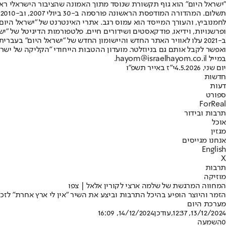
"ישראל היום" הוא גוף תקשורת שנוסד מתוך האמונה שהציבור הישראלי ראוי 
ת
ופרשנויות, וידיאו, פודקאסטים ושידורים חיים. פלטפורמות הדיגיטל של "ישרא
ב-2021 עלו לאוויר האתר החדש והיישומון החדש של "ישראל היום" בע
ואפשר לקבל אותם גם בניוזלטר. מועדון ההטבות הייחודי "הקליקה של ישרא
במייל hayom@israelhayom.co.il.
יום שני, 4.5.2026
י"ז באייר תשפ"ו
חדשות
דעות
ספורט
ForReal
תרבות ובידור
אוכל
מגזין
אנחנו מגייסים
English
X
תרבות
מוזיקה
המחווה המרגשת של שלמה ארצי לקורין אלאל | צפו
הזמר והיוצר הופיע בהיכל התרבות וביצע את השיר "אין לי ארץ אחרת" לזכ
מערכת היום
13/12/2024, 12:37
,עודכן
14/12/2024, 16:09
0
השמעה