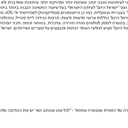
לעיתונות טובה יותר, מאוזנת יותר ומדויקת יותר. עיתונות שמדברת ולא צ
שלום. המהדורה המודפסת הראשונה פורסמה ב-30 ביולי 2007, וב-2010 הפך "ישראל היום" לעיתון הישראלי בעל שי
לחמנוביץ,
ל היום" כוללות ערוצי חדשות ודעות, תרבות ובידור, לייף סטייל, טכנולוגיה
ברית, במטרה לספק לגולשים חוויה מהירה, עדכנית, בטוחה ונוחה. תכני המה
ל היום" מציע לגולשי האתר הנחות ומבצעים על מוצרים ושירותים. ישראל 
רה של הזמרת שנפטרה אתמול • "לכל אמן שכותב ושר יש את הכתיבה שלו, וק