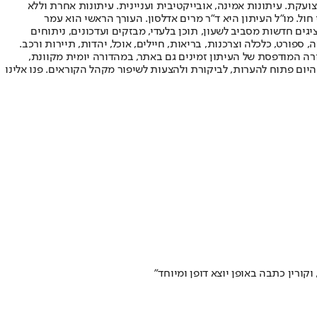
ועקת. עיתונות אמינה, אובייקטיבית ועניינית. עיתונות אחרת וללא
עור החשיפה הגבוה ביותר בימי חול. מו"ל העיתון היא ד"ר מרים אדלסון. העורך הראשי הוא עמר
 והעורך המייסד הוא עמוס רגב. אתרי האינטרנט של "ישראל היום" בעברית ובאנגלית, כמו כן היישומונים (אפליקציות) לאנדרואיד ול-iOS, מציגים חדשות מסביב לשעון, תוכן בלעדי, מבזקים ועדכונים, ניתוחים
, ספורט, כלכלה וצרכנות, בריאות, חיילים, אוכל, יהדות, תיירות ורכב.
דורה המודפסת של העיתון זמינים גם באתר, במהדורה יומית מקוונת,
היום פתוח להערות, לביקורת ולהצעות לשיפור מקהל הקוראים. פנו אלינו
ורין כתבה באופן יוצא דופן ומיוחד"