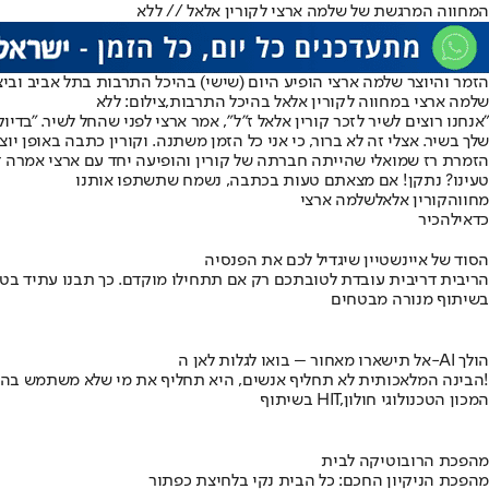
המחווה המרגשת של שלמה ארצי לקורין אלאל // ללא
הזמר והיוצר שלמה ארצי הופיע היום (שישי) בהיכל התרבות בתל אביב וב
שלמה ארצי במחווה לקורין אלאל בהיכל התרבות,צילום: ללא
"אנחנו רוצים לשיר לזכר קורין אלאל ז"ל", אמר ארצי לפני שהחל לשיר. "בד
שלך בשיר. אצלי זה לא ברור, כי אני כל הזמן משתנה. וקורין כתבה באופן יוצא
הזמרת רז שמואלי שהייתה חברתה של קורין והופיעה יחד עם ארצי אמרה דב
טעינו? נתקן! אם מצאתם טעות בכתבה, נשמח שתשתפו אותנו
מחווה
קורין אלאל
שלמה ארצי
כדאי
להכיר
הסוד של איינשטיין שיגדיל לכם את הפנסיה
הריבית דריבית עובדת לטובתכם רק אם תתחילו מוקדם. כך תבנו עתיד בט
בשיתוף מנורה מבטחים
אל תישארו מאחור – בואו לגלות לאן ה-AI הולך
הבינה המלאכותית לא תחליף אנשים, היא תחליף את מי שלא משתמש בה!
בשיתוף HIT,המכון הטכנולוגי חולון
מהפכת הרובוטיקה לבית
מהפכת הניקיון החכם: כל הבית נקי בלחיצת כפתור