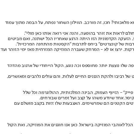
 בבת־אחת. הפתיחה של "הפרח בגני" ממלאת את האנגר 11 בהוד והדר מלכותי - או שמא מלאכותי? חכו, זה מורכב. הווילון השחור נפתח, על הבמה מתוך עמוד
שבע, הזעקה הקדמונית הזו היתה הרגע שאחריו הכל ישתנה, ואם מביטים
תרבות של קונצרטים" ביחס לתרבות "הקסטות מהתחנה המרכזית".
רקות. ירצו או לא - המרחק שעברה המוזיקה המזרחית מאז ימי הזוהר ועד
ה שלו נוצצת יותר. מחוספס וכה נוגע, הקול הייחודי של ארגוב מהדהד
של רביבו ולהקת הנגנים החיים לעלות, והם עולים נלהבים ומאושרים,
ייק" - הזיוף העמוק, הבינה המלכותית, ההולוגרמה וכל שלל
יסר, אחד שיודע משהו על קצב ועל זמרים שבורחים.
פרטים הקטנים הם שמרשימים. האצבעות שלו זזות בקצב מושלם עם
 הכל לאוהבי המוזיקה בישראל. כאן אנו חוגגים את המוזיקה, ואת הקול