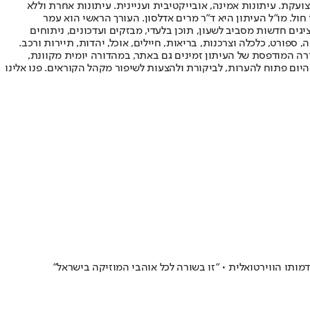
ועקת. עיתונות אמינה, אובייקטיבית ועניינית. עיתונות אחרת וללא
עור החשיפה הגבוה ביותר בימי חול. מו"ל העיתון היא ד"ר מרים אדלסון. העורך הראשי הוא עמר
 והעורך המייסד הוא עמוס רגב. אתרי האינטרנט של "ישראל היום" בעברית ובאנגלית, כמו כן היישומונים (אפליקציות) לאנדרואיד ול-iOS, מציגים חדשות מסביב לשעון, תוכן בלעדי, מבזקים ועדכונים, ניתוחים
, ספורט, כלכלה וצרכנות, בריאות, חיילים, אוכל, יהדות, תיירות ורכב.
דורה המודפסת של העיתון זמינים גם באתר, במהדורה יומית מקוונת,
היום פתוח להערות, לביקורת ולהצעות לשיפור מקהל הקוראים. פנו אלינו
ותו הווירטואלית • "זו בשורה לכל אוהבי המוזיקה בישראל"