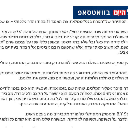
תרועת חצוצרות מפלחת את החושך. כל ריכולי התרבות נעצרים
ון, אחיו של זוהר. "36 שנה אני חולם לראות את זוהר בהופעה, והנה אני רואה אותו כאן מולי".
קות שנולדו הבוקר מכירים וזה קורע את הלב. עבורי, כילד שיכונים מבאר 
למוזיקה הזו כאל זבל שלא ברא השטן, ובאופן כללי עפו על עצמם שהם "
פעם, לא חשוב מאיזו עדה, אלא שהפעם רובם מביטים אל הבמה בעיניים בו
ביב.
אין ספק שהשנים בעולם הבא עשו לארגוב רק טוב. הוא גבה, התחטב, והחליפ
זוהר עומד על הבמה, מתנועע בטבעיות מלכותית. מזמין את אנשי הפרויקט 
 הילדים שחלמו חלומות זוהר, ועכשיו הם מגשימים את חלומם.
 קיסר ממליך המלכים, שהיה שם בזמן אמת, ועכשיו הוא כאן בזמן ה"דיפ פ
נחנו מלווים אותו, לפחות הפעם הוא יישאר על הקצב ולא יברח", מסביר ק
בלתי מושג, המבט שלו מרוחק כראוי לכל כוכב פופ באצטדיון ענק. אך ה
אר" המוזיקה נגמרת, האורות נדלקים, הזוהר עזב את הבניין.
צה לדבר על תשוקה, תשוקה למוזיקה. הבשורה שלנו היום היא קודם כל ולפני