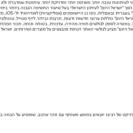
לעיתונות טובה יותר, מאוזנת יותר ומדויקת יותר. עיתונות שמדברת ולא צ
שלום. המהדורה המודפסת הראשונה פורסמה ב-30 ביולי 2007, וב-2010 הפך "ישראל היום" לעיתון הישראלי בעל שי
לחמנוביץ,
ל היום" כוללות ערוצי חדשות ודעות, תרבות ובידור, לייף סטייל, טכנולוגיה
ברית, במטרה לספק לגולשים חוויה מהירה, עדכנית, בטוחה ונוחה. תכני המה
ל היום" מציע לגולשי האתר הנחות ומבצעים על מוצרים ושירותים. ישראל 
יקט של רביבו יוצאים במופע משותף עם זוהר ארגוב, שמופיע על הבמה בדמ