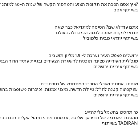
איך אסם הפכה את תקופת הצנע והמחסור הקשה של שנות ה-40 למותג לאומי?
בשיתוף אסם
אתם עוד לא שם? הטיסה למונדיאל כבר יצאה
יונדאי לוקחת אתכם לבמה הכי גדולה בעולם
בשיתוף יונדאי מבית כלמוביל
ירושלים 2040: העיר נערכת ל- 1.5 מליון תושבים
מנכ"לית העירייה מציגה תוכנית להשארת הצעירים ובניית עתיד הדור הבא
בשיתוף עיריית ירושלים
שופינג, אמנות ואוכל: המרכז המתחדש של מזרח י-ם
קפיצה קטנה לחו"ל: טיילת חדשה, מיצגי אמנות, וכיכרות משופצות בהשקעה של 100 מיליון ₪
בשיתוף עיריית ירושלים
כך תחסכו בחשמל בלי להזיע
מהפכת האנרגיה של תדיראן: שליטה, אבטחת מידע וניהול אקלים חכם בבי
בשיתוף TADIRAN