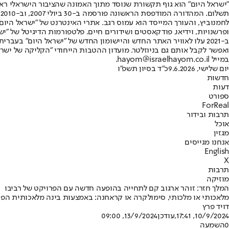
"ישראל היום" הוא גוף תקשורת שנוסד מתוך האמונה שהציבור הישראלי ראוי 
ת
ופרשנויות, וידיאו, פודקאסטים ושידורים חיים. פלטפורמות הדיגיטל של "ישרא
ב-2021 עלו לאוויר האתר החדש והיישומון החדש של "ישראל היום" בע
ואפשר לקבל אותם גם בניוזלטר. מועדון ההטבות הייחודי "הקליקה של ישרא
במייל hayom@israelhayom.co.il.
יום שלישי, 9.6.2026
כ"ד בסיון תשפ"ו
חדשות
דעות
ספורט
ForReal
תרבות ובידור
אוכל
מגזין
אנחנו מגייסים
English
X
תרבות
מוזיקה
המלך חזר: זוהר ארגוב קם לתחייה בהופעה חדשה עם הפרויקט של רביבו
מלאכותי או מלכותי, סימולקרה או קראחנה: באמצעות בינה מלאכותית הפרו
דויד פרץ
10/9/2024, 17:41
,עודכן
13/9/2024, 09:00
0
השמעה