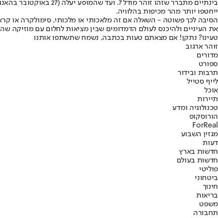
ייחטפו יותר מהר מכיפות בהלוויה.
הסיבה לכך פשוטה - השאלה אם זה מלאכותי או מלכותי, סימולקרה או קרא
את העיניים ולהיכנס לעולם הדמדומים שבין מציאות לחלום עם מוזיקה שהי
טעינו? נתקן! אם מצאתם טעות בכתבה, נשמח שתשתפו אותנו
זוהר ארגוב
מדורים
ספורט
תרבות ובידור
לייף סטייל
אוכל
תיירות
טכנולוגיה ומדע
הורוסקופ
ForReal
מגזין השבוע
דעות
חדשות בארץ
חדשות בעולם
פוליטי
ביטחוני
חינוך
בריאות
משפט
תחבורה