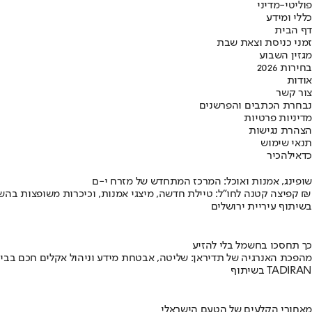
פוליטי-מדיני
כללי ומידע
דף הבית
זמני כניסת וצאת שבת
מגזין השבוע
בחירות 2026
אודות
צור קשר
נבחרת הכתבים והפרשנים
מדיניות פרטיות
הצהרת נגישות
תנאי שימוש
כדאי
להכיר
שופינג, אמנות ואוכל: המרכז המתחדש של מזרח י-ם
קפיצה קטנה לחו"ל: טיילת חדשה, מיצגי אמנות, וכיכרות משופצות בהשקעה של 100 מיליון ₪
בשיתוף עיריית ירושלים
כך תחסכו בחשמל בלי להזיע
מהפכת האנרגיה של תדיראן: שליטה, אבטחת מידע וניהול אקלים חכם בבי
בשיתוף TADIRAN
מאחורי הקלעים של הטעם הישראלי