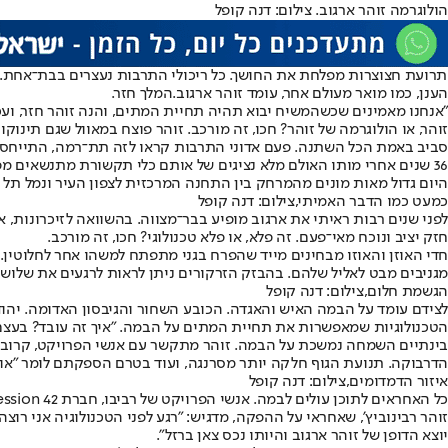
הולוגרמה זוהר ארגוב. צילום: דנה קופל
הענן, כמו מואר מעולם אחר, עומד זוהר ארגוב.
המלך חזר
.
"אנחנו מאמינים שכשהמשיח יבוא תהיה תחיית המתים, והנה זוהר חזר, ועכשיו אני מקווה שגם המשיח יבוא", יאמר אמנ
זוהר, או הולוגרמה של זוהר? חכו, זה מורכב. זוהר פוצח במאוול שגם תינו
סביב באמת הכל השתנה. פעם אדוני התרבות קראו לזה תת־רמה, התייחסו 
36 שנים אחרי מותו האולם מלא נציגים של אותם כלי תקשורת מתנשאים מ
היום גדול מאות מונים מהמרחק בין התחנה המרכזית לצפון העיר ונמל תל א
כמעט כמו הדבר האמיתי,צילום: דנה קופל
לפני שנים רבות ראיתי את ארגוב מופיע בבר־מצווה. בהשוואה לזיכרונות, 
חזק יציב ונוכח מאי־פעם. זה פלא, או פלא טכנולוגי? חכו, זה מורכב.
חדי האוזן והאוזו מבחינים מייד שהפרח בגני מתפתח למשהו אחר לחלוטין. 
מגניבים מבט לאליל שלהם. בהבזק הזרקורים ניתן לראות לרגעים את שלושת
הגשמת חלום,צילום: דנה קופל
לצידם עומד על הבמה האיש והאגדה. הכובע השחור והגיבסון האדומה. יהודה
הטכנולוגיות שמאפשרות את תחיית המתים על הבמה. "איך זה עובד? בעצם א
בינתיים השמחה נמשכת על הבמה. זוהר מתקשר עם אנשי הפרויקט, קרוב ו
הדרבוקה. תנועת הגוף חלקה יותר מסרנגה, ועוד בטרם הספקתם לומר "אווט
איזור הדמדומים,צילום: דנה קופל
כל האחראים לתוכן עולים לבמה. אנשי הפרויקט של רביבו, חברת B.Y Session 42 והמפיק המוזיקלי טל פורר מסבירים מה בעצם ראינו.
זוהר רבינוביץ', שאחראי על ההפקה, מדגיש: "רגע לפני הטכנולוגיה אני רו
יוצא הדופן של זוהר ארגוב והיותו נכס צאן ברזל".