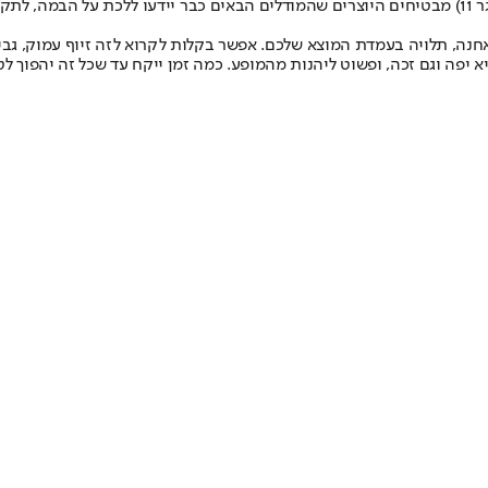
בינתיים מתברר שזהו זוהר מודל 7. ועד שהמופע יעלה (27 באוקטובר בהאנגר 11) מבטיחים היוצרים שהמודלי
חנה, תלויה בעמדת המוצא שלכם. אפשר בקלות לקרוא לזה זיוף עמוק, גב
א יפה וגם זכה, ופשוט ליהנות מהמופע. כמה זמן ייקח עד שכל זה יהפוך 