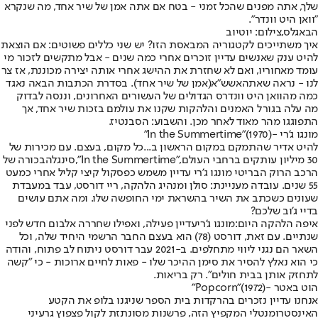
שלך, אתה מפנים שהכל זמני - בטח אם אתה אמן של שיר אחד, מה שנקרא
"וואן היט וונדר".
הבאגלס,צילום: יוטיוב
איך משתייכים לקטגוריה המבאסת הזו? יש שני כללים פשוטים: אם הוצאת
להיט ענק שאנשים עדיין זוכרים אחרי כמה שנים - אבל מתקשים לזכור מי
עומד מאחוריו, ואם לא שחזרת את ההישג אחרי אותה יצירה מכוננת, אז צר
לנו - נראה שאתה
אשש"א
(אמן של שיר אחד). בסדרת הכתבות הבאה נאגד
כמה מהוואן היט וונדרס הגדולים של העשורים האחרונים, וננסה לבדוק
מה עלה בגורל האמנים והלהקות שקנו את עולמם בזכות שיר אחד, אך
התפוגגו מהר מאוד לאחר מכן. והשבוע: הסבנטיז.
מונגו ג'רי -
(1970)"
In the Summertime"
להיט אדיר שהתמקם במקום הראשון ב...כל מקום, בעצם. עם מכירות של
30 מיליון עותקים ברחבי העולם,
"In the Summertime"
,
סינגל
הבכורה של
הרכב הרוק הבריטי מונגו ג'רי עדיין משמש כפסקול קיצי קליל אחרי כמעט
55 שנים. עובדה מעניינת: סולן ומנהיג הלהקה, ריי דורסט, עבד במעבדת
שעונים כשכתב את השיר בהשראת ימי החופשה שלו. ומה אתם עושים
בדיי ג'וב שלכם?
איפה הלהקה היום:
מונגו ג'רי
עדיין פעילה, ואפילו שחררה אלבום חדש לפני
שנתיים. עם זאת, דורסט (78) הוא בעצם החבר הרשמי היחיד שלה, וכל
השאר הם נגני ליווי מתחלפים. ב-2021 עבר דורסט ניתוח לב פתוח, והודה
כי הוא נאלץ להסיר את סימן ההיכר שלו - פאות לחיים ארוכות - כי "קשה
לתחזק אותן בבית חולים". רק בריאות.
הוט באטר -
(1972)"
Popcorn"
אנחנו עדיין נזכרים בהרקדות בית הספר שניגנו בלופ את הקטע
האינסטרומנטלי המקפיץ הזה, פרשנות מסונתזת לקול פצפוץ גרעיני