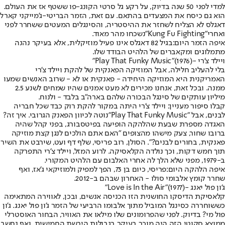
למדי לפני 50 שנה בדיוק, על רקע גל סרטי הקונג-פו ששטף אז את העולם.
הוא גם כיסח את המצעדים בהתאם. עם זאת, הזמר הבריטי-ג'מייקני קארל
דאגלס לא הצליח לשחזר את ההיסטריה, והסינגלים המעטים ששחרר לפני
ואחרי
"Kung Fu Fighting"
נשכחו מהר מאוד.
איפה הזמר היום:
בגיל 82 דאגלס אינו פעיל מוזיקלית, אלא בעיקר נהנה
מתמלוגים ומקאברים של הלהיט הבודד שלו.
ויילד צ'רי -
(1976)"
Play That Funky Music"
בלי להעליב חלילה, אבל המוזיקה הפאנקית של להקת ויילד צ'רי
האמריקנית היא המוזיקה היחידה - פאנקית או לא - שרוב האנשים שמעו
ממנה. ובכל זאת, אנחנו מכירים לא מעט אמנים שהיו שמחים לשנע 2.5
מיליון עותקים של סינגל הבכורה שלהם בארה"ב בלבד - ולנוח.
קבלו סיפור מעניין: ויילד צ'רי היתה במקור להקת רוק כבד שכל חבריה
לבנים, אבל "
Play That Funky Music"
נוטה לכיוון הפאנק הגרובי. איך זה?
האגדה מספרת שבעת שהלהקה הופיעה בפיטסבורג, בפני קהל שהיה
ברובו שחור, צעק מישהו מהצופים "האם אתם הולכים לנגן קצת מוזיקה
פאנקית, בחורים לבנים?". הסולן, רוב פריסי, שלף דף ועט, שירבט את השיר
תוך חמש דקות, וכך נולדה הקלאסיקה. לרוע המזל, ויילד צ'רי התפרקה
ב-1979, מפני שלא הלך לה אחרי האלבום עם הלהיט המקורי.
איפה הלהקה היום:
פריסי, כיום בן 73, הפך למפיק ולמוזיקאי ג'אז, ואף
שחרר קומץ אלבומי סולו - האחרון שבהם ב-2012.
ג'ון פול יאנג -
(1977)"
Love is In the Air"
קלאסיקת הדיסקו החושנית הזו הכניסה אנשים, ובכן, לאווירה המתאימה
כששוחררה כסינגל המוביל מתוך אלבומו הרביעי של הזמר ג'ון פול יאנג. ג'ון
פול מי? בדיוק. לפני שהפרומונים שלו מילאו את האוויר, הבחור האוסטרלי
ממוצא סקוטי הזה היה מוכר בעיקר בגבולות היבשת החמישית, ואף נחשב