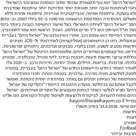
"ישראל היום" הוא גוף תקשורת שנוסד מתוך האמונה שהציבור הישראלי
ראוי לעיתונות טובה יותר, מאוזנת יותר ומדויקת יותר. עיתונות שמדברת
ולא צועקת. עיתונות אמינה, אובייקטיבית ועניינית. עיתונות אחרת וללא
תשלום. המהדורה המודפסת הראשונה פורסמה ב-30 ביולי 2007, וב-2010
הפך "ישראל היום" לעיתון הישראלי בעל שיעור החשיפה הגבוה ביותר בימי
חול. מו"ל העיתון היא ד"ר מרים אדלסון. העורך הראשי הוא עמר לחמנוביץ,
והעורך המייסד הוא עמוס רגב. אתרי האינטרנט של "ישראל היום" בעברית
ובאנגלית, כמו כן היישומונים (אפליקציות) לאנדרואיד ול-iOS, מציגים
חדשות מסביב לשעון, תוכן בלעדי, מבזקים ועדכונים, ניתוחים ופרשנויות,
וידיאו, פודקאסטים ושידורים חיים. פלטפורמות הדיגיטל של "ישראל היום"
כוללות ערוצי חדשות ודעות, תרבות ובידור, לייף סטייל, טכנולוגיה, ספורט,
כלכלה וצרכנות, בריאות, חיילים, אוכל, יהדות, תיירות ורכב. ב-2021 עלו
לאוויר האתר החדש והיישומון החדש של "ישראל היום" בעברית, במטרה
לספק לגולשים חוויה מהירה, עדכנית, בטוחה ונוחה. תכני המהדורה
המודפסת של העיתון זמינים גם באתר, במהדורה יומית מקוונת, ואפשר
לקבל אותם גם בניוזלטר. מועדון ההטבות הייחודי "הקליקה של ישראל
היום" מציע לגולשי האתר הנחות ומבצעים על מוצרים ושירותים. ישראל
היום פתוח להערות, לביקורת ולהצעות לשיפור מקהל הקוראים. פנו אלינו
במייל hayom@israelhayom.co.il.
יום שישי, 5.6.2026
כ' בסיון תשפ"ו
חדשות
דעות
ספורט
ForReal
תרבות ובידור