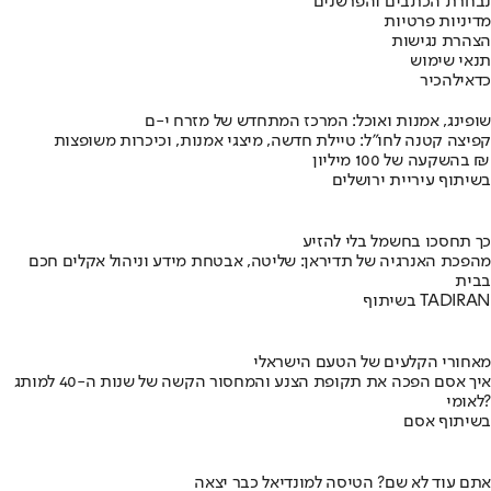
נבחרת הכתבים והפרשנים
מדיניות פרטיות
הצהרת נגישות
תנאי שימוש
כדאי
להכיר
שופינג, אמנות ואוכל: המרכז המתחדש של מזרח י-ם
קפיצה קטנה לחו"ל: טיילת חדשה, מיצגי אמנות, וכיכרות משופצות
בהשקעה של 100 מיליון ₪
בשיתוף עיריית ירושלים
כך תחסכו בחשמל בלי להזיע
מהפכת האנרגיה של תדיראן: שליטה, אבטחת מידע וניהול אקלים חכם
בבית
בשיתוף TADIRAN
מאחורי הקלעים של הטעם הישראלי
איך אסם הפכה את תקופת הצנע והמחסור הקשה של שנות ה-40 למותג
לאומי?
בשיתוף אסם
אתם עוד לא שם? הטיסה למונדיאל כבר יצאה