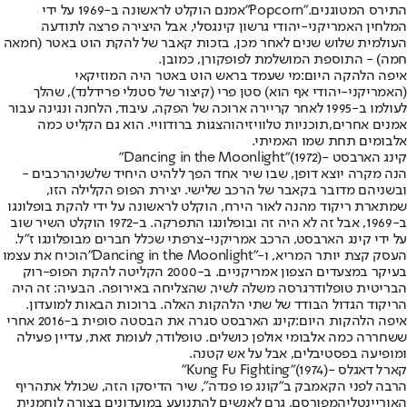
התירס המטוגנים.
"Popcorn"
אמנם הוקלט לראשונה ב-1969 על ידי
המלחין האמריקני-יהודי גרשון קינגסלי, אבל היצירה פרצה לתודעה
העולמית שלוש שנים לאחר מכן, בזכות קאבר של להקת הוט באטר (חמאה
חמה) - התוספת המושלמת לפופקורן, כמובן.
איפה הלהקה היום:
מי שעמד בראש הוט באטר היה המוזיקאי
(האמריקני-יהודי אף הוא) סטן פרי (קיצור של סטנלי פרידלנד), שהלך
לעולמו ב-1995 לאחר קריירה ארוכה של הפקה, עיבוד, הלחנה ונגינה עבור
אמנים אחרים,
תוכניות טלוויזיה
והצגות ברודוויי. הוא גם הקליט כמה
אלבומים תחת שמו האמיתי.
קינג הארבסט -
(1972)"
Dancing in the Moonlight"
הנה מקרה יוצא דופן, שבו שיר אחד הפך ללהיט היחיד של
שני
הרכבים -
ובשניהם מדובר בקאבר של הרכב שלישי. יצירת הפופ הקלילה הזו,
שמתארת ריקוד מהנה לאור הירח, הוקלט לראשונה על ידי להקת בופלונגו
ב-1969, אבל זה לא היה זה ובופלונגו התפרקה. ב-1972 הוקלט השיר שוב
על ידי קינג הארבסט, הרכב אמריקני-צרפתי שכלל חברים מבופלונגו ז"ל.
העסק קצת יותר המריא, ו-
"Dancing in the Moonlight"
הוכיח את עצמו
בעיקר במצעדים הצפון אמריקניים. ב-2000 הקליטה להקת הפופ-רוק
הבריטית טופלודר
גרסה משלה לשיר
, שהצליחה באירופה. הבעיה: זה היה
הריקוד הגדול הבודד של שתי הלהקות האלה. ברוכות הבאות למועדון.
איפה הלהקות היום:
קינג הארבסט סגרה את הבסטה סופית ב-2016 אחרי
ששחררה כמה אלבומי אולפן כושלים. טופלודר, לעומת זאת, עדיין פעילה
ומופיעה בפסטיבלים, אבל על אש קטנה.
קארל דאגלס -
(1974)"
Kung Fu Fighting"
הרבה לפני הקאמבק ב"קונג פו פנדה", שיר הדיסקו הזה, שכולל את
הריף
האוריינטלי
המפורסם, גרם לאנשים להתנועע במועדונים בצורה לוחמנית