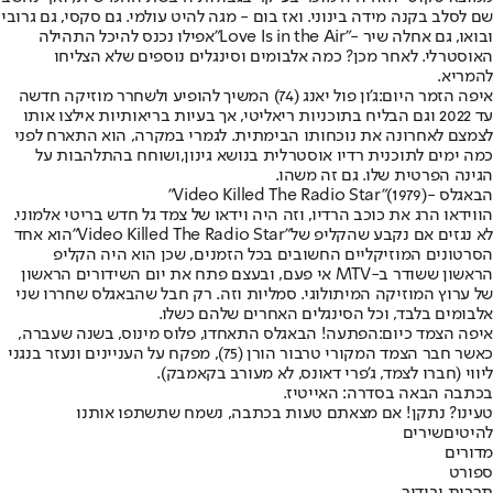
שם לסלב בקנה מידה בינוני. ואז בום - מגה להיט עולמי. גם סקסי, גם גרובי
ובואו, גם אחלה שיר -
"Love Is in the Air"
אפילו נכנס להיכל התהילה
ה
אוסטרלי
. לאחר מכן? כמה אלבומים וסינגלים נוספים שלא הצליחו
להמריא.
איפה הזמר היום:
ג'ון פול יאנג (74) המשיך להופיע ולשחרר מוזיקה חדשה
עד 2022 וגם הבליח בתוכניות ריאליטי, אך בעיות בריאותיות אילצו אותו
לצמצם לאחרונה את נוכחותו הבימתית. לגמרי במקרה, הוא התארח לפני
כמה ימים לתוכנית רדיו אוסטרלית בנושא גינון,
ושוחח בהתלהבות על
הגינה הפרטית שלו
. גם זה משהו.
הבאגלס -
(1979)"
Video Killed The Radio Star"
הווידאו הרג את כוכב הרדיו, וזה היה וידאו של צמד גל חדש בריטי אלמוני.
לא נגזים אם נקבע שהקליפ של
"Video Killed The Radio Star"
הוא אחד
הסרטונים המוזיקליים החשובים בכל הזמנים, שכן הוא היה הקליפ
הראשון ששודר ב-MTV אי פעם, ובעצם פתח את יום השידורים הראשון
של ערוץ המוזיקה המיתולוגי. סמליות וזה. רק חבל שהבאגלס שחררו שני
אלבומים בלבד, וכל הסינגלים האחרים שלהם כשלו.
איפה הצמד כיום:
הפתעה! הבאגלס התאחדו, פלוס מינוס, בשנה שעברה,
כאשר חבר הצמד המקורי טרבור הורן (75), מפקח על העניינים ונעזר בנגני
ליווי (חברו לצמד, ג'פרי דאונס, לא מעורב בקאמבק).
בכתבה הבאה בסדרה: האייטיז.
טעינו? נתקן! אם מצאתם טעות בכתבה, נשמח שתשתפו אותנו
להיטים
שירים
מדורים
ספורט
תרבות ובידור