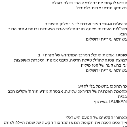
יונדאי לוקחת אתכם לבמה הכי גדולה בעולם
בשיתוף יונדאי מבית כלמוביל
ירושלים 2040: העיר נערכת ל- 1.5 מליון תושבים
מנכ"לית העירייה מציגה תוכנית להשארת הצעירים ובניית עתיד הדור
הבא
בשיתוף עיריית ירושלים
שופינג, אמנות ואוכל: המרכז המתחדש של מזרח י-ם
קפיצה קטנה לחו"ל: טיילת חדשה, מיצגי אמנות, וכיכרות משופצות
בהשקעה של 100 מיליון ₪
בשיתוף עיריית ירושלים
כך תחסכו בחשמל בלי להזיע
מהפכת האנרגיה של תדיראן: שליטה, אבטחת מידע וניהול אקלים חכם
בבית
בשיתוף TADIRAN
מאחורי הקלעים של הטעם הישראלי
איך אסם הפכה את תקופת הצנע והמחסור הקשה של שנות ה-40 למותג