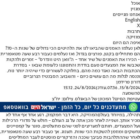
אוכל
מגזין
אנחנו מגייסים
English
X
תרבות
מוזיקה
איפה הם היום
לאן נעלמו האמנים שהביאו לנו את הלהיטים הכי גדולים של שנות ה-70?
הם מתחילים בקטן, פורצים בגדול, ואז נעלמים כעבור רבע שעה מטאפורית
• הכירו את האמנים של שיר אחד - ה"וואן היט וונדרס" - זמרים ולהקות
שכבשו את המצעדים פעם בודדת והתפוגגו כלעומת שבאו • בסדרת
הכתבות הבאה נאגד כמה מהם, בחלוקה לעשורים כדי שיהיה יותר נוח,
וננסה לגלות מה הם עושים כיום • והשבוע: הסבנטיז הגרוביים
דורון פרידמן
15/8/2024, 07:36
,עודכן
24/8/2024, 15:12
0
השמעה
עטיפת הסינגל המכונן של הבאגלס. צילום: יח"צ
תהילה, במיוחד בעולם
המוזיקה
, היא דבר חמקמק. רגע אחד אף אחד לא
מכיר אותך, ושנייה לאחר מכן אתה על גג העולם - חולש על מדורי הרכילות
ועל המצעדים, חותם למעריצים לפני שהם מתעלפים, סוגר על קמפיינים
נחשקים ומוזמן להשקות הכי שוות. תענוג. אך כעבור רבע שעה מטאפורית,
לאחר שההתלהבות סביבך שככה והזרקורים מוסטים לעבר המחליפים