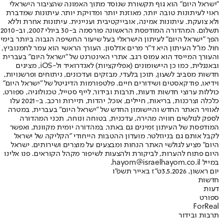
"ישראל היום" הוא גוף תקשורת שנוסד מתוך האמונה שהציבור הישראלי
ראוי לעיתונות טובה יותר, מאוזנת יותר ומדויקת יותר. עיתונות שמדברת
ולא צועקת. עיתונות אמינה, אובייקטיבית ועניינית. עיתונות אחרת וללא
תשלום. המהדורה המודפסת הראשונה פורסמה ב-30 ביולי 2007, וב-2010
הפך "ישראל היום" לעיתון הישראלי בעל שיעור החשיפה הגבוה ביותר בימי
חול. מו"ל העיתון היא ד"ר מרים אדלסון. העורך הראשי הוא עמר לחמנוביץ,
והעורך המייסד הוא עמוס רגב. אתרי האינטרנט של "ישראל היום" בעברית
ובאנגלית, כמו כן היישומונים (אפליקציות) לאנדרואיד ול-iOS, מציגים
חדשות מסביב לשעון, תוכן בלעדי, מבזקים ועדכונים, ניתוחים ופרשנויות,
וידיאו, פודקאסטים ושידורים חיים. פלטפורמות הדיגיטל של "ישראל היום"
כוללות ערוצי חדשות ודעות, תרבות ובידור, לייף סטייל, טכנולוגיה, ספורט,
כלכלה וצרכנות, בריאות, חיילים, אוכל, יהדות, תיירות ורכב. ב-2021 עלו
לאוויר האתר החדש והיישומון החדש של "ישראל היום" בעברית, במטרה
לספק לגולשים חוויה מהירה, עדכנית, בטוחה ונוחה. תכני המהדורה
המודפסת של העיתון זמינים גם באתר, במהדורה יומית מקוונת, ואפשר
לקבל אותם גם בניוזלטר. מועדון ההטבות הייחודי "הקליקה של ישראל
היום" מציע לגולשי האתר הנחות ומבצעים על מוצרים ושירותים. ישראל
היום פתוח להערות, לביקורת ולהצעות לשיפור מקהל הקוראים. פנו אלינו
במייל hayom@israelhayom.co.il.
יום ראשון, 3.5.2026
ט"ז באייר תשפ"ו
חדשות
דעות
ספורט
ForReal
תרבות ובידור