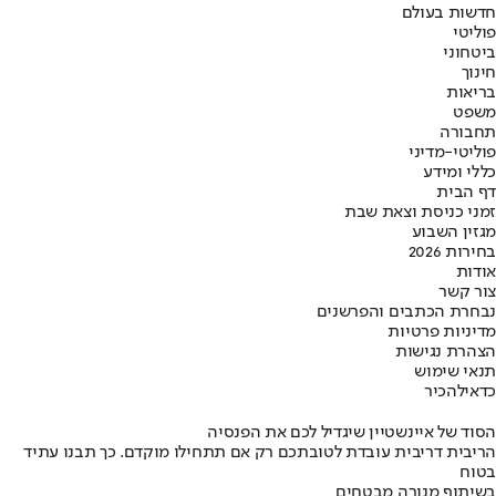
חדשות בעולם
פוליטי
ביטחוני
חינוך
בריאות
משפט
תחבורה
פוליטי-מדיני
כללי ומידע
דף הבית
זמני כניסת וצאת שבת
מגזין השבוע
בחירות 2026
אודות
צור קשר
נבחרת הכתבים והפרשנים
מדיניות פרטיות
הצהרת נגישות
תנאי שימוש
כדאי
להכיר
הסוד של איינשטיין שיגדיל לכם את הפנסיה
הריבית דריבית עובדת לטובתכם רק אם תתחילו מוקדם. כך תבנו עתיד
בטוח
בשיתוף מנורה מבטחים