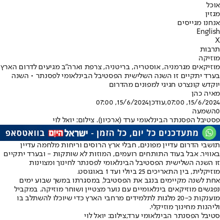
אוכל
מגזין
אנחנו מגייסים
English
X
תרבות
מוזיקה
מוזיקאים מגרמניה, אוסטריה, בריטניה, צרפת וארה"ב מגיעים לדרום הארץ
בערד יתקיים זו השנה השלישית הפסטיבל הבינלאומי לפסנתר • השנה
יוקדש קונצרט חגיגי למפונים מהדרום
מאיה כהן
15/6/2024, 07:00
,עודכן
15/6/2024, 07:00
0
השמעה
פסטיבל הפסנתר הבינלאומי ערד (ארכיון). צילום: יואל לוי
תושבי הדרום עדיין מפונים, חבלי ארץ הרוסים ו
ריחות מלחמה עדיין
באוויר
. אבל בעוד התותחים רועמים, המוזות לא שותקות - ובערד יתקיים
זו השנה השלישית הפסטיבל הבינלאומי לפסנתר לחינוך ומצוינות
מוזיקלית, בין התאריכים 25 ביולי ועד 1 באוגוסט.
אחת לשנה מקיימים בנגב את הפסטיבל, במסגרתו במשך שבוע ימים
נפגשים מוזיקאים בינלאומיים עם נוער מצטיין ושוחר מוזיקה. במקביל
מוענקות כ-20 מלגות לתלמידים מרחבי הארץ כדי שיוכלו להשתלב בו
וליהנות מחינוך מוזיקלי.
סטיבל הפסנתר הבינלאומי ערד,צילום: יואל לוי