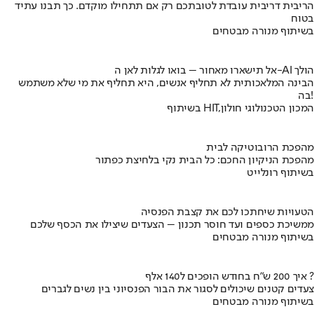
הריבית דריבית עובדת לטובתכם רק אם תתחילו מוקדם. כך תבנו עתיד
בטוח
בשיתוף מנורה מבטחים
אל תישארו מאחור – בואו לגלות לאן ה-AI הולך
הבינה המלאכותית לא תחליף אנשים, היא תחליף את מי שלא משתמש
בה!
בשיתוף HIT,המכון הטכנולוגי חולון
מהפכת הרובוטיקה לבית
מהפכת הניקיון החכם: כל הבית נקי בלחיצת כפתור
בשיתוף רונלייט
הטעויות שיחתכו לכם את קצבת הפנסיה
ממשיכת כספים ועד חוסר תכנון – הצעדים שיצילו את הכסף שלכם
בשיתוף מנורה מבטחים
איך 200 ש"ח בחודש הופכים ל140 אלף ?
צעדים קטנים שיכולים לסגור את הבור הפנסיוני בין נשים לגברים
בשיתוף מנורה מבטחים