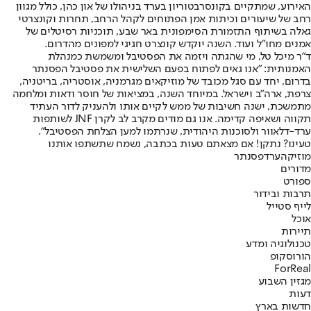
האירוע, שמתקיים בקונסרבטוריון בערד בניהולו של און כהן, כולל מגוון
רחב של שיעורים וכיתות אמן הפתוחים לקהל הרחב, תחרות וקונצרטי
גאלה בשיתוף התזמורת הסימפונית באר שבע, תוכניות רסיטלים של
אמנים מחו"ל ועוד. השנה יוקדש קונצרט חגיגי למפונים מהדרום.
ד"ר מיכל טל, מי שהגתה ויזמה את הפסטיבל ומשמשת כמנהלת
האמנותית: "אנו גאים לפתוח בפעם השלישית את פסטיבל הפסנתר
בדרום, יחד עם סגל מכובד של מוזיקאים מגרמניה, אוסטריה, בריטניה,
צרפת, ארה"ב וישראל. במיוחד השנה, במציאות של חוסר ודאות ומלחמה
מתמשכת, ישנה חשיבות של ממש לקיים אותו ולהעניק לדור העתיד
תקווה ושאיפה קדימה. אנו גם מודים מקרב לב לקרן JNF לשותפות
ערד-דלאוור ולסוכנות היהודית, שנרתמו למען הצלחת הפסטיבל".
טעינו? נתקן! אם מצאתם טעות בכתבה, נשמח שתשתפו אותנו
מוזיקה
ערד
פסנתר
מדורים
ספורט
תרבות ובידור
לייף סטייל
אוכל
תיירות
טכנולוגיה ומדע
הורוסקופ
ForReal
מגזין השבוע
דעות
חדשות בארץ