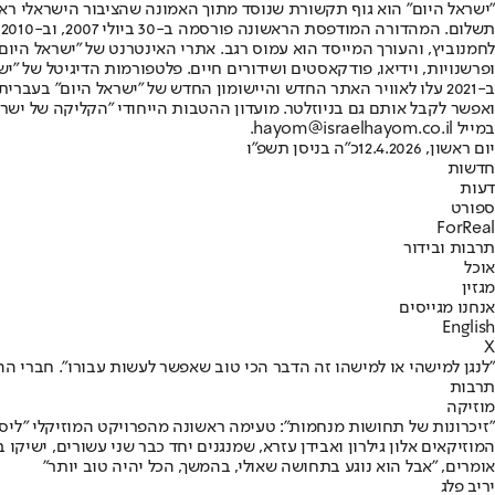
"ישראל היום" הוא גוף תקשורת שנוסד מתוך האמונה שהציבור הישראלי ראוי 
ת
ופרשנויות, וידיאו, פודקאסטים ושידורים חיים. פלטפורמות הדיגיטל של "ישרא
ב-2021 עלו לאוויר האתר החדש והיישומון החדש של "ישראל היום" בע
ואפשר לקבל אותם גם בניוזלטר. מועדון ההטבות הייחודי "הקליקה של ישרא
במייל hayom@israelhayom.co.il.
יום ראשון, 12.4.2026
כ"ה בניסן תשפ"ו
חדשות
דעות
ספורט
ForReal
תרבות ובידור
אוכל
מגזין
אנחנו מגייסים
English
X
"לנגן למישהי או למישהו זה הדבר הכי טוב שאפשר לעשות עבורו". חברי ההרכב 
תרבות
מוזיקה
"זיכרונות של תחושות מנחמות": טעימה ראשונה מהפרויקט המוזיקלי "ליסב
אומרים, "אבל הוא נוגע בתחושה שאולי, בהמשך, הכל יהיה טוב יותר"
יריב פלג