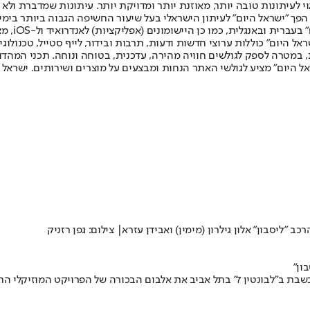
לעיתונות טובה יותר, מאוזנת יותר ומדויקת יותר. עיתונות שמדברת ולא צ
שלום. המהדורה המודפסת הראשונה פורסמה ב-30 ביולי 2007, וב-2010 הפך "ישראל היום" לעיתון הישראלי בעל שי
לחמנוביץ,
ל היום" כוללות ערוצי חדשות ודעות, תרבות ובידור, לייף סטייל, טכנולוגיה
ברית, במטרה לספק לגולשים חוויה מהירה, עדכנית, בטוחה ונוחה. תכני המה
ל היום" מציע לגולשי האתר הנחות ומבצעים על מוצרים ושירותים. ישראל 
"ליסבון" אלון גילרון (מימין) ואבידן עזרא| צילום: גפן רזניק
ון"