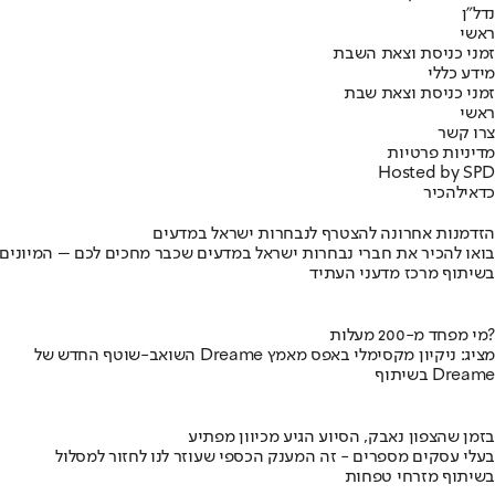
נדל"ן
ראשי
זמני כניסת וצאת השבת
מידע כללי
זמני כניסת וצאת שבת
ראשי
צרו קשר
מדיניות פרטיות
Hosted by SPD
כדאי
להכיר
הזדמנות אחרונה להצטרף לנבחרות ישראל במדעים
בואו להכיר את חברי נבחרות ישראל במדעים שכבר מחכים לכם – המיונים
בשיתוף מרכז מדעני העתיד
מי מפחד מ-200 מעלות?
השואב-שוטף החדש של Dreame מציג: ניקיון מקסימלי באפס מאמץ
בשיתוף Dreame
בזמן שהצפון נאבק, הסיוע הגיע מכיוון מפתיע
בעלי עסקים מספרים - זה המענק הכספי שעוזר לנו לחזור למסלול
בשיתוף מזרחי טפחות