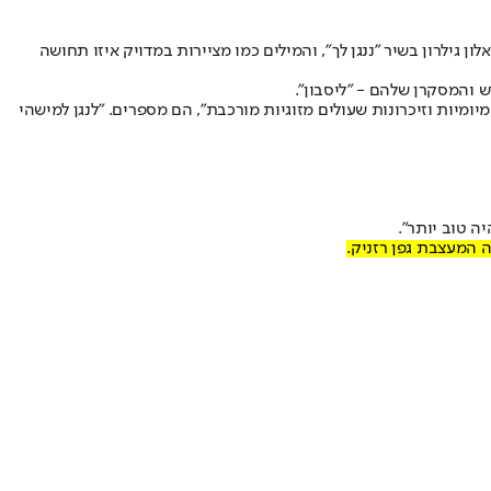
ך מנגינה, להגיד לך, בחיים את לא עוברת את זה לבד, יש עוד אנשים שעוברים אותו דבר", שרים המוזיקאים האבידן עזרא (מפרשים, SCREENS) ואלון גילרון בשיר "ננגן לך", והמילים כמו מציירות במדויק איזו תחושה
מיומיות וזיכרונות שעולים מזוגיות מורכבת", הם מספרים. "לנגן למישהי
 המעצבת גפן רזניק.