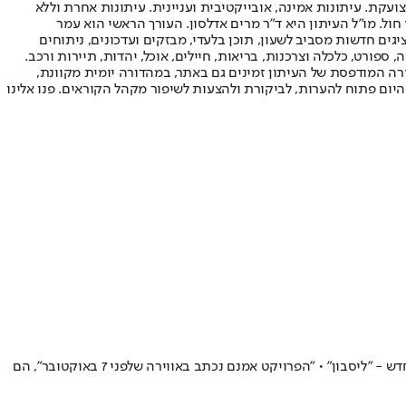
ועקת. עיתונות אמינה, אובייקטיבית ועניינית. עיתונות אחרת וללא
עור החשיפה הגבוה ביותר בימי חול. מו"ל העיתון היא ד"ר מרים אדלסון. העורך הראשי הוא עמר
 והעורך המייסד הוא עמוס רגב. אתרי האינטרנט של "ישראל היום" בעברית ובאנגלית, כמו כן היישומונים (אפליקציות) לאנדרואיד ול-iOS, מציגים חדשות מסביב לשעון, תוכן בלעדי, מבזקים ועדכונים, ניתוחים
, ספורט, כלכלה וצרכנות, בריאות, חיילים, אוכל, יהדות, תיירות ורכב.
דורה המודפסת של העיתון זמינים גם באתר, במהדורה יומית מקוונת,
היום פתוח להערות, לביקורת ולהצעות לשיפור מקהל הקוראים. פנו אלינו
המוזיקאים אלון גילרון ואבידן עזרא, שמנגנים יחד כבר שני עשורים, ישיקו בשבת ב"לבונטין 7" בתל אביב את אלבום הבכורה של הפרויקט המוזיקלי החדש - "ליסבון" • "הפרויקט אמנם נכתב באווירה שלפני 7 באוקטובר", הם