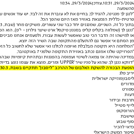
29/3/2024, 10:31
,עודכן
29/3/2024, 10:34
0
השמעה
פרטית-כללית הנמצאת באוויר מאז היום שהפך הכל.
בתוך כל זה, השניים, שמנגנים יחד כבר שני עשורים, משיקים מחר (שבת, 30.3) ב"לבונטין 7" בתל אביב את אלבום הבכורה של הפרויקט המוזיקלי החדש והמסקרן שלהם - "ליסבון".
"ננגן לך (שמלווה בקליפ קליפ בסגנון פיקסל ארט שיצר גילרון - י"פ), הוא 
או למישהו זה הדבר הכי טוב שאפשר לעשות עבורו, ולפעמים אנחנו מבינים 
מן הסתם אי אפשר גם להתעלם מהתקופה שבה השיר הזה יוצא.
"המלחמה היא תקופה מבלבלת ואיומה לכולנו ואי אפשר שלא לחשוב כל הזמן
"הפרויקט שלנו אמנם נכתב באווירת התקופה שלפני 7 באוקטובר,
במדינה שהיתה אז צמאה לשינוי ועמוסה בהפגנות ובתהיות קיומיות שבהח
"דווקא ננגן לך, שהוא על פניו שיר 'UPPER' ומרים, מוצא את עצמו נוגע בדיוק במקומות הללו, של זיכרונות ושל תחושות מנחמות, שאולי, בהמשך, הכל יהיה טוב יותר".
הופעת הבכורה להשקת האלבום של ההרכב "ליסבון" תתקיים בשבת, 30.3, בלבונטין 7 ת"א.
יריב פלג
ליסבון
מוזיקה ישראלית
מדורים
ספורט
דעות
תרבות ובידור
לייף סטייל
הורוסקופ
שישבת
סוף שבוע
כדאי להכיר
סיפור המשק הישראלי