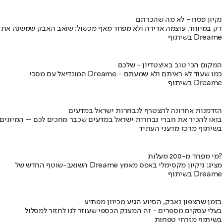
נקיון פסח - לא מה שהכרתם
דק במיוחד, עוצמה אדירה ולא מפחד מאף מכשול: שואב האבק שמשנה את
בשיתוף Dreame
המקום הכי טוב באיצטדיון - שלכם
המונדיאל עם מסכי Dreame - כמו שעוד לא ראיתם ולא שמעתם
בשיתוף Dreame
הזדמנות אחרונה להצטרף לנבחרות ישראל במדעים
בואו להכיר את חברי נבחרות ישראל במדעים שכבר מחכים לכם – המיונים
בשיתוף מרכז מדעני העתיד
מי מפחד מ-200 מעלות?
השואב-שוטף החדש של Dreame מציג: ניקיון מקסימלי באפס מאמץ
בשיתוף Dreame
בזמן שהצפון נאבק, הסיוע הגיע מכיוון מפתיע
בעלי עסקים מספרים - זה המענק הכספי שעוזר לנו לחזור למסלול
בשיתוף מזרחי טפחות