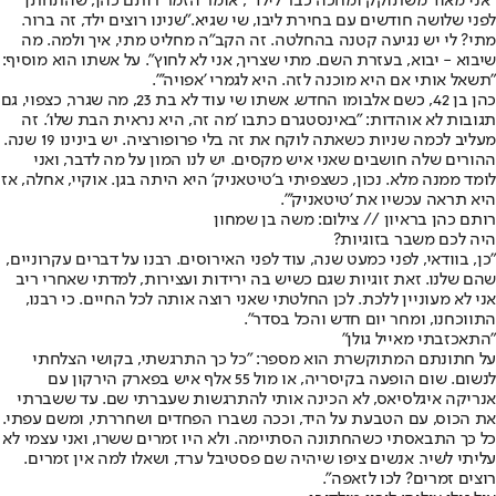
"אני מאוד משתוקק ומחכה כבר לילד", אומר הזמר רותם כהן, שהתחתן
לפני שלושה חודשים עם בחירת ליבו, שי שגיא.
"שנינו רוצים ילד, זה ברור.
מתי? לי יש נגיעה קטנה בהחלטה. זה הקב"ה מחליט מתי, איך ולמה. מה
שיבוא - יבוא, בעזרת השם. מתי שצריך, אני לא לחוץ". על אשתו הוא מוסיף:
"תשאל אותי אם היא מוכנה לזה. היא לגמרי 'אפויה'".
כהן בן 42, כשם אלבומו החדש. אשתו שי עוד לא בת 23, מה שגרר, כצפוי, גם
תגובות לא אוהדות: "באינסטגרם כתבו 'מה זה, היא נראית הבת שלו'. זה
מעליב לכמה שניות כשאתה לוקח את זה בלי פרופורציה. יש בינינו 19 שנה.
ההורים שלה חושבים שאני איש מקסים. יש לנו המון על מה לדבר, ואני
לומד ממנה מלא. נכון, כשצפיתי ב'טיטאניק' היא היתה בגן. אוקיי, אחלה, אז
היא תראה עכשיו את 'טיטאניק'".
רותם כהן בראיון // צילום: משה בן שמחון
היה לכם משבר בזוגיות?
"כן, בוודאי, לפני כמעט שנה, עוד לפני האירוסים. רבנו על דברים עקרוניים,
שהם שלנו. זאת זוגיות שגם כשיש בה ירידות ועצירות, למדתי שאחרי ריב
אני לא מעוניין ללכת. לכן החלטתי שאני רוצה אותה לכל החיים. כי רבנו,
התווכחנו, ומחר יום חדש והכל בסדר".
"התאכזבתי מאייל גולן"
על חתונתם המתוקשרת הוא מספר: "כל כך התרגשתי, בקושי הצלחתי
לנשום. שום הופעה בקיסריה, או מול 55 אלף איש בפארק הירקון עם
אנריקה איגלסיאס, לא הכינה אותי להתרגשות שעברתי שם. עד ששברתי
את הכוס, עם הטבעת על היד, וככה נשברו הפחדים ושחררתי, ומשם עפתי.
כל כך התבאסתי כשהחתונה הסתיימה. ולא היו זמרים ששרו, ואני עצמי לא
עליתי לשיר. אנשים ציפו שיהיה שם פסטיבל ערד, ושאלו למה אין זמרים.
רוצים זמרים? לכו לזאפה".