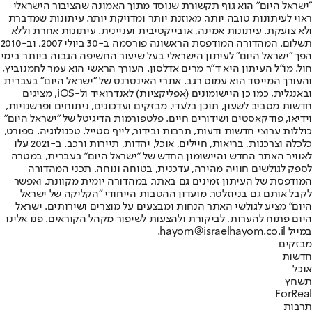
"ישראל היום" הוא גוף תקשורת שנוסד מתוך האמונה שהציבור הישראלי
ראוי לעיתונות טובה יותר, מאוזנת יותר ומדויקת יותר. עיתונות שמדברת
ולא צועקת. עיתונות אמינה, אובייקטיבית ועניינית. עיתונות אחרת וללא
תשלום. המהדורה המודפסת הראשונה פורסמה ב-30 ביולי 2007, וב-2010
הפך "ישראל היום" לעיתון הישראלי בעל שיעור החשיפה הגבוה ביותר בימי
חול. מו"ל העיתון היא ד"ר מרים אדלסון. העורך הראשי הוא עמר לחמנוביץ,
והעורך המייסד הוא עמוס רגב. אתרי האינטרנט של "ישראל היום" בעברית
ובאנגלית, כמו כן היישומונים (אפליקציות) לאנדרואיד ול-iOS, מציגים
חדשות מסביב לשעון, תוכן בלעדי, מבזקים ועדכונים, ניתוחים ופרשנויות,
וידיאו, פודקאסטים ושידורים חיים. פלטפורמות הדיגיטל של "ישראל היום"
כוללות ערוצי חדשות ודעות, תרבות ובידור, לייף סטייל, טכנולוגיה, ספורט,
כלכלה וצרכנות, בריאות, חיילים, אוכל, יהדות, תיירות ורכב. ב-2021 עלו
לאוויר האתר החדש והיישומון החדש של "ישראל היום" בעברית, במטרה
לספק לגולשים חוויה מהירה, עדכנית, בטוחה ונוחה. תכני המהדורה
המודפסת של העיתון זמינים גם באתר, במהדורה יומית מקוונת, ואפשר
לקבל אותם גם בניוזלטר. מועדון ההטבות הייחודי "הקליקה של ישראל
היום" מציע לגולשי האתר הנחות ומבצעים על מוצרים ושירותים. ישראל
היום פתוח להערות, לביקורת ולהצעות לשיפור מקהל הקוראים. פנו אלינו
במייל hayom@israelhayom.co.il.
מבזקים
חדשות
אוכל
תשחץ
ForReal
תרבות