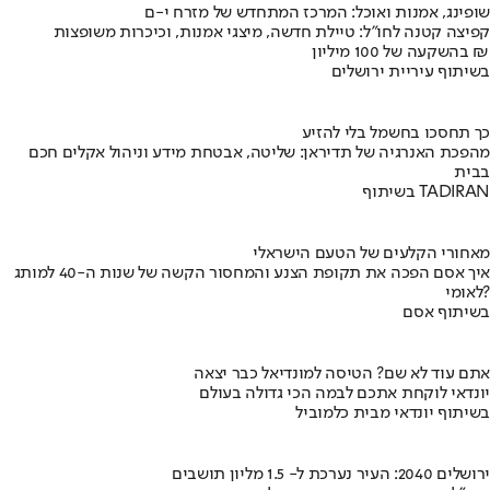
שופינג, אמנות ואוכל: המרכז המתחדש של מזרח י-ם
קפיצה קטנה לחו"ל: טיילת חדשה, מיצגי אמנות, וכיכרות משופצות
בהשקעה של 100 מיליון ₪
בשיתוף עיריית ירושלים
כך תחסכו בחשמל בלי להזיע
מהפכת האנרגיה של תדיראן: שליטה, אבטחת מידע וניהול אקלים חכם
בבית
בשיתוף TADIRAN
מאחורי הקלעים של הטעם הישראלי
איך אסם הפכה את תקופת הצנע והמחסור הקשה של שנות ה-40 למותג
לאומי?
בשיתוף אסם
אתם עוד לא שם? הטיסה למונדיאל כבר יצאה
יונדאי לוקחת אתכם לבמה הכי גדולה בעולם
בשיתוף יונדאי מבית כלמוביל
ירושלים 2040: העיר נערכת ל- 1.5 מליון תושבים