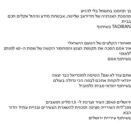
כך תחסכו בחשמל בלי להזיע
מהפכת האנרגיה של תדיראן: שליטה, אבטחת מידע וניהול אקלים חכם
בבית
בשיתוף TADIRAN
מאחורי הקלעים של הטעם הישראלי
איך אסם הפכה את תקופת הצנע והמחסור הקשה של שנות ה-40 למותג
לאומי?
בשיתוף אסם
אתם עוד לא שם? הטיסה למונדיאל כבר יצאה
יונדאי לוקחת אתכם לבמה הכי גדולה בעולם
בשיתוף יונדאי מבית כלמוביל
ירושלים 2040: העיר נערכת ל- 1.5 מליון תושבים
מנכ"לית העירייה מציגה תוכנית להשארת הצעירים ובניית עתיד הדור
הבא
בשיתוף עיריית ירושלים