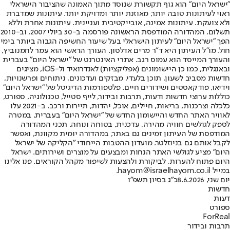
"ישראל היום" הוא גוף תקשורת שנוסד מתוך האמונה שהציבור הישראלי
ראוי לעיתונות טובה יותר, מאוזנת יותר ומדויקת יותר. עיתונות שמדברת
ולא צועקת. עיתונות אמינה, אובייקטיבית ועניינית. עיתונות אחרת וללא
תשלום. המהדורה המודפסת הראשונה פורסמה ב-30 ביולי 2007, וב-2010
הפך "ישראל היום" לעיתון הישראלי בעל שיעור החשיפה הגבוה ביותר בימי
חול. מו"ל העיתון היא ד"ר מרים אדלסון. העורך הראשי הוא עמר לחמנוביץ,
והעורך המייסד הוא עמוס רגב. אתרי האינטרנט של "ישראל היום" בעברית
ובאנגלית, כמו כן היישומונים (אפליקציות) לאנדרואיד ול-iOS, מציגים
חדשות מסביב לשעון, תוכן בלעדי, מבזקים ועדכונים, ניתוחים ופרשנויות,
וידיאו, פודקאסטים ושידורים חיים. פלטפורמות הדיגיטל של "ישראל היום"
כוללות ערוצי חדשות ודעות, תרבות ובידור, לייף סטייל, טכנולוגיה, ספורט,
כלכלה וצרכנות, בריאות, חיילים, אוכל, יהדות, תיירות ורכב. ב-2021 עלו
לאוויר האתר החדש והיישומון החדש של "ישראל היום" בעברית, במטרה
לספק לגולשים חוויה מהירה, עדכנית, בטוחה ונוחה. תכני המהדורה
המודפסת של העיתון זמינים גם באתר, במהדורה יומית מקוונת, ואפשר
לקבל אותם גם בניוזלטר. מועדון ההטבות הייחודי "הקליקה של ישראל
היום" מציע לגולשי האתר הנחות ומבצעים על מוצרים ושירותים. ישראל
היום פתוח להערות, לביקורת ולהצעות לשיפור מקהל הקוראים. פנו אלינו
במייל hayom@israelhayom.co.il.
יום שני, 8.6.2026
כ"ג בסיון תשפ"ו
חדשות
דעות
ספורט
ForReal
תרבות ובידור