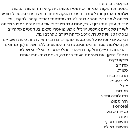
מוקי,צילום: קוקו
במסגרת הפקות המקור ושיתופי הפעולה יתקיימו ההופעות הבאות:
שלומית אהרון והכל עובר חביבי בהפקה מיוחדת ומקורית לפסטיבל, מופע
מחווה לשיריו של זוהר ארגוב ז"ל בהשתתפות יהודה קיסר ולהקתו, גילי
ארגוב, עידן יניב ורון שובל, אמני ערד מארחים את עוזי פוקס במופע מחווה
לשיריו של אריק איינשטיין ז"ל, מופע פואטרי סלאם בטקסטים מקוריים
ובסימן 60 שנה לערד, מופע מחווה ליורם טהרלב ועוד.
המופעים יתפרסו על פני מספר מוקדים ברחבי העיר, תחת כיפת השמיים
וכן באולמות סגורים וממוזגים. מרבית המופעים ללא תשלום (אך מותנים
בהרשמה מראש) וחלקם בתשלום סמלי שנע בין 30 ל-90 שקלים.
טעינו? נתקן! אם מצאתם טעות בכתבה, נשמח שתשתפו אותנו
מוקי
נרקיס
מדורים
ספורט
תרבות ובידור
לייף סטייל
אוכל
תיירות
טכנולוגיה ומדע
הורוסקופ
ForReal
מגזין השבוע
דעות
חדשות בארץ
חדשות בעולם