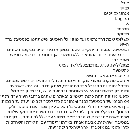
אוכל
מגזין
אנחנו מגייסים
English
X
תרבות
מוזיקה
משלומי שבת דרך נרקיס ועד מוקי: כל האמנים שישתתפו בפסטיבל ערד
ה-39
הפסטיבל המסורתי יתקיים השנה במשך ארבעה ימים במקומות שונים
ברחבי העיר • רוב המופעים ללא תשלום, אך מותנים בהרשמה מראש
מאיה כהן
19/7/2022, 07:58
,עודכן
19/7/2022, 07:58
0
השמעה
נרקיס, צילום: אפרת אשל
אוגוסט מתקרב בצעדי ענק, וחוץ מהחום, הלחות והילדים המשועממים,
חוזר לבמות גם פסטיבל ערד המסורתי, שיתקיים השנה במשך ארבעה
ימים בין התאריכים 22-25 באוגוסט זו הפעם ה-39, ובו מגוון רחב של
מופעי מוזיקה תחת כיפת השמיים ובאתרים שונים ברחבי העיר ערד. הליין
אפ הסופי של הפסטיבל נסגר ואנחנו פה כדי לספר לכם מי יעלה על הבמות.
בין האמנים שייקחו חלק בפסטיבל השנה: עידן עמדי עם המופע "חלק
מהזמן", רמי קליינשטיין בליווי להקתו, רביב כנר מארח את מוקי, שלומי
שבת מארח את
נרקיס
, שוטי הנבואה במופע עם שלל להיטיהם, שרון חזיז
במסיבה ישראלית, אביבה אבידן במרתון ריקודי עם, הזמרת והשחקנית
מירי אלוני עם מופע "זו ארץ ישראל היפה" ועוד.