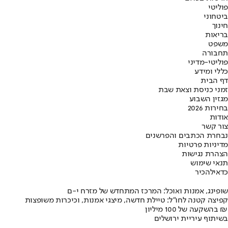
פוליטי
ביטחוני
חינוך
בריאות
משפט
תחבורה
פוליטי-מדיני
כללי ומידע
דף הבית
זמני כניסת וצאת שבת
מגזין השבוע
בחירות 2026
אודות
צור קשר
נבחרת הכתבים והפרשנים
מדיניות פרטיות
הצהרת נגישות
תנאי שימוש
כדאי
להכיר
שופינג, אמנות ואוכל: המרכז המתחדש של מזרח י-ם
קפיצה קטנה לחו"ל: טיילת חדשה, מיצגי אמנות, וכיכרות משופצות
בהשקעה של 100 מיליון ₪
בשיתוף עיריית ירושלים