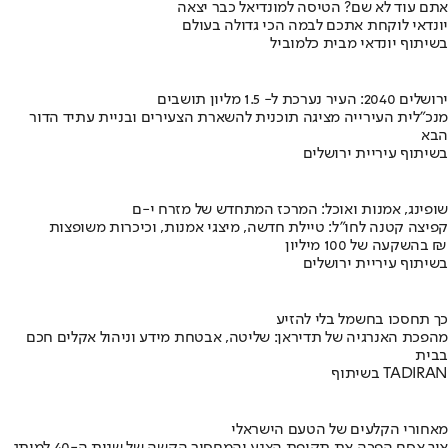
אתם עוד לא שם? הטיסה למונדיאל כבר יצאה
יונדאי לוקחת אתכם לבמה הכי גדולה בעולם
בשיתוף יונדאי מבית כלמוביל
ירושלים 2040: העיר נערכת ל- 1.5 מליון תושבים
מנכ"לית העירייה מציגה תוכנית להשארת הצעירים ובניית עתיד הדור
הבא
בשיתוף עיריית ירושלים
שופינג, אמנות ואוכל: המרכז המתחדש של מזרח י-ם
קפיצה קטנה לחו"ל: טיילת חדשה, מיצגי אמנות, וכיכרות משופצות
בהשקעה של 100 מיליון ₪
בשיתוף עיריית ירושלים
כך תחסכו בחשמל בלי להזיע
מהפכת האנרגיה של תדיראן: שליטה, אבטחת מידע וניהול אקלים חכם
בבית
בשיתוף TADIRAN
מאחורי הקלעים של הטעם הישראלי