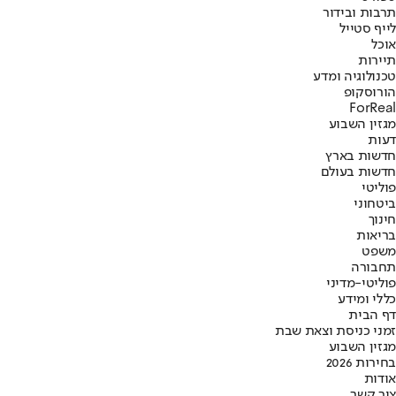
תרבות ובידור
לייף סטייל
אוכל
תיירות
טכנולוגיה ומדע
הורוסקופ
ForReal
מגזין השבוע
דעות
חדשות בארץ
חדשות בעולם
פוליטי
ביטחוני
חינוך
בריאות
משפט
תחבורה
פוליטי-מדיני
כללי ומידע
דף הבית
זמני כניסת וצאת שבת
מגזין השבוע
בחירות 2026
אודות
צור קשר