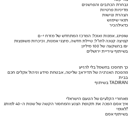
נבחרת הכתבים והפרשנים
מדיניות פרטיות
הצהרת נגישות
תנאי שימוש
כדאי
להכיר
שופינג, אמנות ואוכל: המרכז המתחדש של מזרח י-ם
קפיצה קטנה לחו"ל: טיילת חדשה, מיצגי אמנות, וכיכרות משופצות
בהשקעה של 100 מיליון ₪
בשיתוף עיריית ירושלים
כך תחסכו בחשמל בלי להזיע
מהפכת האנרגיה של תדיראן: שליטה, אבטחת מידע וניהול אקלים חכם
בבית
בשיתוף TADIRAN
מאחורי הקלעים של הטעם הישראלי
איך אסם הפכה את תקופת הצנע והמחסור הקשה של שנות ה-40 למותג
לאומי?
בשיתוף אסם