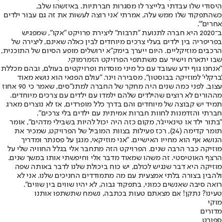
היסודי שלו עבדתי בלייצר לו מסגרות חברתיות. באיזשהו שלב,
כשהתפקוד שלו ממש עלה, אמרתי 'אני רוצה לעשות את זה גם עבור ילדים
אחרים'".
ב־2020 היא חברה לתנועת "תרבות" ליצירת פרויקט "אקו", שמפגיש
בפריפריה בין ילדים בעלי צרכים מיוחדים לבין כאלה שאינם, ליצירה של
הרכבים מוזיקליים. היום ייערך בימק"א ירושלים מופע הסיום של התוכנית,
שבו יתארח וישיר עם משתתפי הפרויקט הזמר
מוקי
.
"אנחנו גוף ידע שעובד עם כל מיני מוסדות ופרויקטים בעולם, ובהם מכללת
'ברקלי' למוזיקה בבוסטון", מסבירה וינר. "עולם הפנאי הוא נושא מאוד
עצוב. לפני כמה שנים היה מחקר של החברה למתנ"סים, שאמר כי 90 אחוז
מההורים לא רוצים שהילדים שלהם ילמדו עם ילדים עם צרכים מיוחדים.
תמיד יש קבוצה של מיוחדים והם בדרך כלל מופרדים, אז לא נוצרים מארג
חברתי והזדמנות לחוות חברות אמיתית עם ילדים בלי צרכים".
"בתור ילד או טינאייג'ר, מקום כזה היה יכול להיות בשבילי מדהים", אומר
תומר קדימה (24), רכז פעילות בצוות המוביל של הפרויקט, שמכיר את
הנושא אף הוא מחייו האישיים. "אני מוזיקאי, מנגן על פסנתר ומדריך
מוזיקה כבר הרבה שנים. הפרויקט הזה מתחבר אלי בגלל החוויה שלי על
הרצף האוטיסטי. זה משהו שמאוד מדבר אלי וחיפשתי אותו במשך שנים.
מוזיקה היא דבר שנגיש לכולם, יש כוח ביכולת שלנו לדבר באותה שפה
ולהבין בצורה בלתי אמצעית עם מה מתמודדים החניכים שלנו. אני לא
רואה סיבה שאנשים כמוני, בתפקוד גבוה, לא יהיו שווים בין שווים".
טעינו? נתקן! אם מצאתם טעות בכתבה, נשמח שתשתפו אותנו
מוקי
מדורים
ספורט