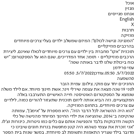
אוכל
מגזין
אנחנו מגייסים
English
X
תרבות
מוזיקה
"המנגינה נגישה לכולם": המיזם שמשלב ילדים בעלי צרכים מיוחדים
בהרכבים מוזיקליים
תוכנית "אקו" מחברת בין ילדים עם צרכים מיוחדים לכאלו שאינם, ליצירת
הרכבים מוזיקליים • תומר, אחד המדריכים, שגם הוא על הספקטרום: "יש
כוח ביכולת שלנו לדבר באותה שפה"
עמי פרידמן
5/7/2022, 05:50
,עודכן
5/7/2022, 05:50
0
השמעה
החניכים יחד עם מוקי, צילום: עמית הובר
לפני 19 שנה מצאה את עצמה שירלי וינר, אשת חינוך מיוחד, אם לילד משלה
שנמצא על הספקטרום האוטיסטי. חייה האישיים התערבבו באלה
המקצועיים, וזה הביא אותה ליזום תוכנית שתעזור להורים כמוה, לילדים
עם צרכים מיוחדים, בתחום המוזיקה.
"הוא היה ההשראה לכל הדבר הזה", היא מספרת על "אימג'ן", עמותה
שהקימה ב־2014, שהוציאה את ילדי החינוך המיוחד מהנישה של כלי
הקשה ודרבוקות בלבד והפגישה אותם עם כלים כמו גיטרות, כינורות וצ'לו.
"אני זוכרת את עצמי כשהוא היה קטן מחפשת בנרות חוגים שיבינו כי
מדובר בילד שצריך התאמות ותשומת לב מיוחדת. במשך שנות בית הספר