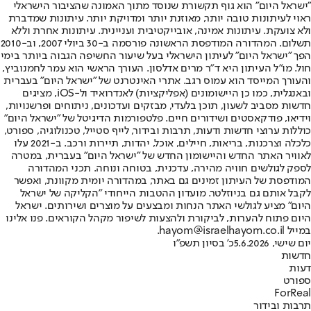
"ישראל היום" הוא גוף תקשורת שנוסד מתוך האמונה שהציבור הישראלי
ראוי לעיתונות טובה יותר, מאוזנת יותר ומדויקת יותר. עיתונות שמדברת
ולא צועקת. עיתונות אמינה, אובייקטיבית ועניינית. עיתונות אחרת וללא
תשלום. המהדורה המודפסת הראשונה פורסמה ב-30 ביולי 2007, וב-2010
הפך "ישראל היום" לעיתון הישראלי בעל שיעור החשיפה הגבוה ביותר בימי
חול. מו"ל העיתון היא ד"ר מרים אדלסון. העורך הראשי הוא עמר לחמנוביץ,
והעורך המייסד הוא עמוס רגב. אתרי האינטרנט של "ישראל היום" בעברית
ובאנגלית, כמו כן היישומונים (אפליקציות) לאנדרואיד ול-iOS, מציגים
חדשות מסביב לשעון, תוכן בלעדי, מבזקים ועדכונים, ניתוחים ופרשנויות,
וידיאו, פודקאסטים ושידורים חיים. פלטפורמות הדיגיטל של "ישראל היום"
כוללות ערוצי חדשות ודעות, תרבות ובידור, לייף סטייל, טכנולוגיה, ספורט,
כלכלה וצרכנות, בריאות, חיילים, אוכל, יהדות, תיירות ורכב. ב-2021 עלו
לאוויר האתר החדש והיישומון החדש של "ישראל היום" בעברית, במטרה
לספק לגולשים חוויה מהירה, עדכנית, בטוחה ונוחה. תכני המהדורה
המודפסת של העיתון זמינים גם באתר, במהדורה יומית מקוונת, ואפשר
לקבל אותם גם בניוזלטר. מועדון ההטבות הייחודי "הקליקה של ישראל
היום" מציע לגולשי האתר הנחות ומבצעים על מוצרים ושירותים. ישראל
היום פתוח להערות, לביקורת ולהצעות לשיפור מקהל הקוראים. פנו אלינו
במייל hayom@israelhayom.co.il.
יום שישי, 5.6.2026
כ' בסיון תשפ"ו
חדשות
דעות
ספורט
ForReal
תרבות ובידור