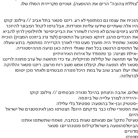
"צוללת צהובה" הרים את ההופעה), ושניים מקריירת הסולו שלו.
הוכיח את עצמו גם כמתופף לא רע. רינגו סטאר בתל אביב // צילום: קוקו
היו אלה שעתיים שידעו עליות ומורדות, אבל גרמו לקהל המבוגר להיזכר
לרגע בימים שהם לא מיהרו לשחרר את הבייביסיטר ולחילופין לרוץ להביא
את הנכדים מהגן. דווקא כשניגן על התופים (לצד גרג ביזונט המצוין) הוכיח
סטאר, שתמיד היה מוערך מעט מדי לאורך הקריירה כמתופף. ברגע שעלה
על התופים הרגשנו בכל זאת שאולי היתה כאן נגיעה מההיסטוריה.
•
אילת מציגה: כך נתמודד על אירוח האירוויזיון
על אף תחושה של קלילות מוזיקלית, עד כדי תחושה של ערב מחווה לרינגו
סטאר ולא הופעה שלו, קיבלנו אמש משב רוח מרענן. רינגו סטאר והלהקה
שלו יעלו הערב שוב על במת היכל מנורה מבטחים ולאחר מכן יטוסו
לברצלונה.
שלום, אהבה וניצחון בהיכל מנורה מבטחים // צילום: קוקו
•
הירידה לצורך עלייה של ביונסה
•
סטטיק ובן-אל בהופעה: פסטיגל בלי עלילה
את הסטורי שלנו כבר בדקתם היום? הצטרפו כאן לאינסטגרם של ישראל
היום
טעינו? נתקן! אם מצאתם טעות בכתבה, נשמח שתשתפו אותנו
הביטלס
הופעה בישראל
קרלוס סנטנה
רינגו סטאר
מדורים
ספורט