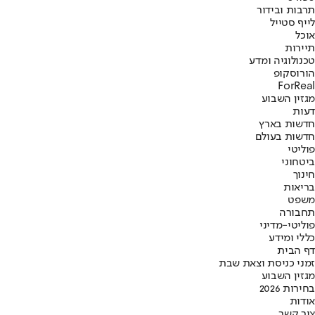
תרבות ובידור
לייף סטייל
אוכל
תיירות
טכנולוגיה ומדע
הורוסקופ
ForReal
מגזין השבוע
דעות
חדשות בארץ
חדשות בעולם
פוליטי
ביטחוני
חינוך
בריאות
משפט
תחבורה
פוליטי-מדיני
כללי ומידע
דף הבית
זמני כניסת וצאת שבת
מגזין השבוע
בחירות 2026
אודות
צור קשר