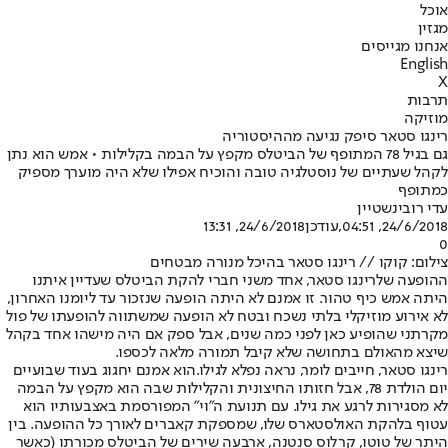
אוכל
מגזין
אנחנו מגייסים
English
X
תרבות
מוזיקה
רינגו סטאר סיפק נגיעה מההיסטוריה
גם בגיל 78 המתופף של הביטלס מקפץ על הבמה בקלילות • אמש הוא נתן
לקהל שעתיים של נוסטלגיה טובה והוכיח אפילו שלא היה מוערך מספיק
כמתופף
עדי רובינשטיין
24/6/2018, 04:51
,עודכן
24/6/2018, 13:31
0
צילום: קוקו // רינגו סטאר בהיכל מנורה מבטחים
ההופעה של
רינגו סטאר
, אחד משני חברי להקת הביטלס שעדיין איתנו
היתה אמש כיף טהור. זו אמנם לא היתה הופעה שנזכור עד ליומנו האחרון,
לא אירוע מוזיקלי בלתי נשכח ובטח לא הופעה שמשתווה להופעתו של פול
מקרתני שהופיע כאן לפני כמה שנים, אבל ספק אם היה מישהו אחד בקהל
שיצא מהאולם בתחושה שלא קיבל תמורה מלאה לכספו.
רינגו סטאר
, חייבים לומר, נראה נפלא לגילו.הוא אמנם יחגוג בעוד שבועיים
יום הולדת ‭ ,78‬אבל חזותו החיצונית והקלילות שבה הוא מקפץ על הבמה
לא מסגירות לרגע את גילו. עם תנועת ה"וי" המפורסמת באצבעותיו הוא
עטוף בלהקת האולסטארס שלו, שמספקת קאברים לאורך כל ההופעה. בין
היתר של טוטו, קרלוס סנטנה, ארבעה שירים של הביטלס מכורתו (כאשר