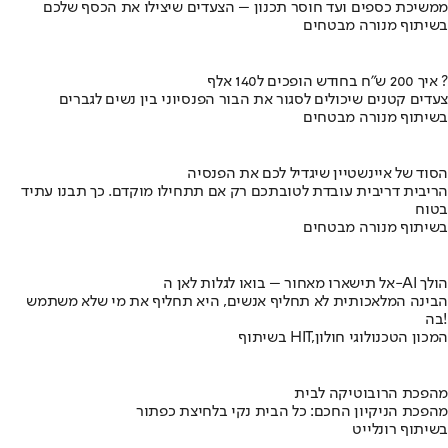
ממשיכת כספים ועד חוסר תכנון – הצעדים שיצילו את הכסף שלכם
בשיתוף מנורה מבטחים
איך 200 ש"ח בחודש הופכים ל140 אלף ?
צעדים קטנים שיכולים לסגור את הבור הפנסיוני בין נשים לגברים
בשיתוף מנורה מבטחים
הסוד של איינשטיין שיגדיל לכם את הפנסיה
הריבית דריבית עובדת לטובתכם רק אם תתחילו מוקדם. כך תבנו עתיד
בטוח
בשיתוף מנורה מבטחים
אל תישארו מאחור – בואו לגלות לאן ה-AI הולך
הבינה המלאכותית לא תחליף אנשים, היא תחליף את מי שלא משתמש
בה!
בשיתוף HIT,המכון הטכנולוגי חולון
מהפכת הרובוטיקה לבית
מהפכת הניקיון החכם: כל הבית נקי בלחיצת כפתור
בשיתוף רונלייט