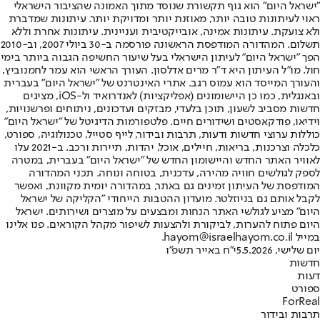
"ישראל היום" הוא גוף תקשורת שנוסד מתוך האמונה שהציבור הישראלי
ראוי לעיתונות טובה יותר, מאוזנת יותר ומדויקת יותר. עיתונות שמדברת
ולא צועקת. עיתונות אמינה, אובייקטיבית ועניינית. עיתונות אחרת וללא
תשלום. המהדורה המודפסת הראשונה פורסמה ב-30 ביולי 2007, וב-2010
הפך "ישראל היום" לעיתון הישראלי בעל שיעור החשיפה הגבוה ביותר בימי
חול. מו"ל העיתון היא ד"ר מרים אדלסון. העורך הראשי הוא עמר לחמנוביץ,
והעורך המייסד הוא עמוס רגב. אתרי האינטרנט של "ישראל היום" בעברית
ובאנגלית, כמו כן היישומונים (אפליקציות) לאנדרואיד ול-iOS, מציגים
חדשות מסביב לשעון, תוכן בלעדי, מבזקים ועדכונים, ניתוחים ופרשנויות,
וידיאו, פודקאסטים ושידורים חיים. פלטפורמות הדיגיטל של "ישראל היום"
כוללות ערוצי חדשות ודעות, תרבות ובידור, לייף סטייל, טכנולוגיה, ספורט,
כלכלה וצרכנות, בריאות, חיילים, אוכל, יהדות, תיירות ורכב. ב-2021 עלו
לאוויר האתר החדש והיישומון החדש של "ישראל היום" בעברית, במטרה
לספק לגולשים חוויה מהירה, עדכנית, בטוחה ונוחה. תכני המהדורה
המודפסת של העיתון זמינים גם באתר, במהדורה יומית מקוונת, ואפשר
לקבל אותם גם בניוזלטר. מועדון ההטבות הייחודי "הקליקה של ישראל
היום" מציע לגולשי האתר הנחות ומבצעים על מוצרים ושירותים. ישראל
היום פתוח להערות, לביקורת ולהצעות לשיפור מקהל הקוראים. פנו אלינו
במייל hayom@israelhayom.co.il.
יום שלישי, 5.5.2026
י"ח באייר תשפ"ו
חדשות
דעות
ספורט
ForReal
תרבות ובידור