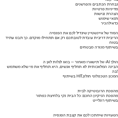
נבחרת הכתבים והפרשנים
מדיניות פרטיות
הצהרת נגישות
תנאי שימוש
כדאי
להכיר
הסוד של איינשטיין שיגדיל לכם את הפנסיה
הריבית דריבית עובדת לטובתכם רק אם תתחילו מוקדם. כך תבנו עתיד
בטוח
בשיתוף מנורה מבטחים
אל תישארו מאחור – בואו לגלות לאן ה-AI הולך
הבינה המלאכותית לא תחליף אנשים, היא תחליף את מי שלא משתמש
בה!
בשיתוף HIT,המכון הטכנולוגי חולון
מהפכת הרובוטיקה לבית
מהפכת הניקיון החכם: כל הבית נקי בלחיצת כפתור
בשיתוף רונלייט
הטעויות שיחתכו לכם את קצבת הפנסיה