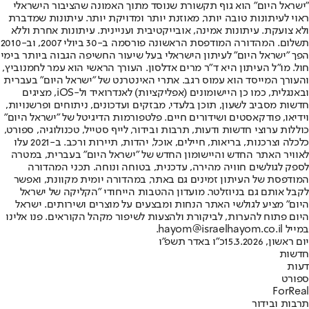
"ישראל היום" הוא גוף תקשורת שנוסד מתוך האמונה שהציבור הישראלי
ראוי לעיתונות טובה יותר, מאוזנת יותר ומדויקת יותר. עיתונות שמדברת
ולא צועקת. עיתונות אמינה, אובייקטיבית ועניינית. עיתונות אחרת וללא
תשלום. המהדורה המודפסת הראשונה פורסמה ב-30 ביולי 2007, וב-2010
הפך "ישראל היום" לעיתון הישראלי בעל שיעור החשיפה הגבוה ביותר בימי
חול. מו"ל העיתון היא ד"ר מרים אדלסון. העורך הראשי הוא עמר לחמנוביץ,
והעורך המייסד הוא עמוס רגב. אתרי האינטרנט של "ישראל היום" בעברית
ובאנגלית, כמו כן היישומונים (אפליקציות) לאנדרואיד ול-iOS, מציגים
חדשות מסביב לשעון, תוכן בלעדי, מבזקים ועדכונים, ניתוחים ופרשנויות,
וידיאו, פודקאסטים ושידורים חיים. פלטפורמות הדיגיטל של "ישראל היום"
כוללות ערוצי חדשות ודעות, תרבות ובידור, לייף סטייל, טכנולוגיה, ספורט,
כלכלה וצרכנות, בריאות, חיילים, אוכל, יהדות, תיירות ורכב. ב-2021 עלו
לאוויר האתר החדש והיישומון החדש של "ישראל היום" בעברית, במטרה
לספק לגולשים חוויה מהירה, עדכנית, בטוחה ונוחה. תכני המהדורה
המודפסת של העיתון זמינים גם באתר, במהדורה יומית מקוונת, ואפשר
לקבל אותם גם בניוזלטר. מועדון ההטבות הייחודי "הקליקה של ישראל
היום" מציע לגולשי האתר הנחות ומבצעים על מוצרים ושירותים. ישראל
היום פתוח להערות, לביקורת ולהצעות לשיפור מקהל הקוראים. פנו אלינו
במייל hayom@israelhayom.co.il.
יום ראשון, 15.3.2026
כ"ו באדר תשפ"ו
חדשות
דעות
ספורט
ForReal
תרבות ובידור