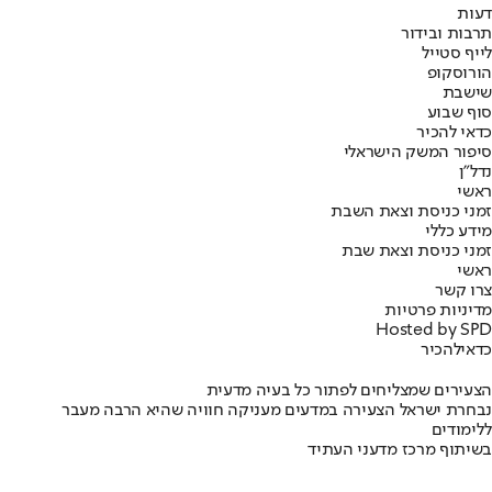
דעות
תרבות ובידור
לייף סטייל
הורוסקופ
שישבת
סוף שבוע
כדאי להכיר
סיפור המשק הישראלי
נדל"ן
ראשי
זמני כניסת וצאת השבת
מידע כללי
זמני כניסת וצאת שבת
ראשי
צרו קשר
מדיניות פרטיות
Hosted by SPD
כדאי
להכיר
הצעירים שמצליחים לפתור כל בעיה מדעית
נבחרת ישראל הצעירה במדעים מעניקה חוויה שהיא הרבה מעבר
ללימודים
בשיתוף מרכז מדעני העתיד