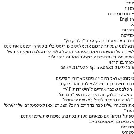
אוכל
מגזין
אנחנו מגייסים
English
X
תרבות
מוזיקה
נינט טייב מאחורי הקלעים: "הלב קופץ"
רגע לפני שעלתה לחמם את אלאניס מוריסט בלייב פארק, תפסנו את נינט
לשיחה על הגשמת חלומות,סתמיותו של סלפי, מי המלכה האמיתית של
הפופ ועל השתתפותה במצעד הגאווה בירושלים
מאור בן הרוש
31/7/2018, 08:43
,עודכן
31/7/2018, 08:49
0
צילום: ישראל היום // נינט מאחורי הקלעים
כתב: מאור בן הרוש // צילום: זהר גליקמן
•
הסלבס שכבר אורזים ל"הישרדות VIP"
•
מאט לה־בלנק: זה היה הכוח של "חברים"
•
"לא היינו רוצים לגדול במשפחה אחרת"
את הסטורי שלנו כבר בדקתם היום? הצטרפו כאן לאינסטגרם של "ישראל
היום"
טעינו? נתקן! אם מצאתם טעות בכתבה, נשמח שתשתפו אותנו
אלאניס מוריסט
נינט טייב
מדורים
ספורט