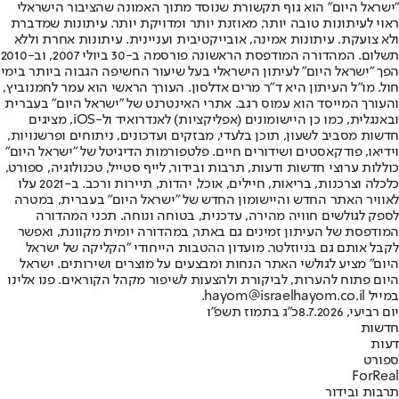
"ישראל היום" הוא גוף תקשורת שנוסד מתוך האמונה שהציבור הישראלי
ראוי לעיתונות טובה יותר, מאוזנת יותר ומדויקת יותר. עיתונות שמדברת
ולא צועקת. עיתונות אמינה, אובייקטיבית ועניינית. עיתונות אחרת וללא
תשלום. המהדורה המודפסת הראשונה פורסמה ב-30 ביולי 2007, וב-2010
הפך "ישראל היום" לעיתון הישראלי בעל שיעור החשיפה הגבוה ביותר בימי
חול. מו"ל העיתון היא ד"ר מרים אדלסון. העורך הראשי הוא עמר לחמנוביץ,
והעורך המייסד הוא עמוס רגב. אתרי האינטרנט של "ישראל היום" בעברית
ובאנגלית, כמו כן היישומונים (אפליקציות) לאנדרואיד ול-iOS, מציגים
חדשות מסביב לשעון, תוכן בלעדי, מבזקים ועדכונים, ניתוחים ופרשנויות,
וידיאו, פודקאסטים ושידורים חיים. פלטפורמות הדיגיטל של "ישראל היום"
כוללות ערוצי חדשות ודעות, תרבות ובידור, לייף סטייל, טכנולוגיה, ספורט,
כלכלה וצרכנות, בריאות, חיילים, אוכל, יהדות, תיירות ורכב. ב-2021 עלו
לאוויר האתר החדש והיישומון החדש של "ישראל היום" בעברית, במטרה
לספק לגולשים חוויה מהירה, עדכנית, בטוחה ונוחה. תכני המהדורה
המודפסת של העיתון זמינים גם באתר, במהדורה יומית מקוונת, ואפשר
לקבל אותם גם בניוזלטר. מועדון ההטבות הייחודי "הקליקה של ישראל
היום" מציע לגולשי האתר הנחות ומבצעים על מוצרים ושירותים. ישראל
היום פתוח להערות, לביקורת ולהצעות לשיפור מקהל הקוראים. פנו אלינו
במייל hayom@israelhayom.co.il.
יום רביעי, 8.7.2026
כ"ג בתמוז תשפ"ו
חדשות
דעות
ספורט
ForReal
תרבות ובידור