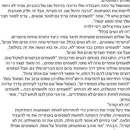
שולחן השופטים.
כשנשאל עד כמה העבודה שלו כרוכה בניהול אגו של כוכבים, צפיר לא ניסה
לייפות את המציאות. "הרבה ניהול אגו. זה מעייף, אבל זה חלק מאהבת
האדם שיש לי", אמר. "לפעמים אתה צריך גם לפטר אנשים... צריך לפטר חבר
שלך שזה ממש קשה".
יואב צפיר,צילום: רפי דלויה
''זה לא נעים בכלל''
על שולחן השופטים ספציפית תיאר צפיר כיצד נראית שיחת פיטורים.
"פיטרתי שופטים... זה לא נעים בכלל. אני מעדיף שזה יהיה פנים מול פנים",
אמר. "לפעמים הסוכן כבר אומר 'לא, ככה, אז בוא נעשה את זה בטלפון',
אבל אני תמיד מעדיף פנים מול פנים".
לדבריו, התגובות באותם רגעים מורכבות: "לפעמים מבקשים לשקול שוב,
לפעמים אומרים שזה לא סופי, לפעמים מתרעמים... זה מאוד קשה כי זה
אנשים שהלכו איתך דרך והאמנת בהם והם חברים שלך גם. אבל הצופים
רוצים שירעננו להם כל הזמן, אי אפשר להישאר עם אותו צוות".
צפיר התייחס גם להודעות היחצ"ניות שלפיהן שופט עוזב את הפאנל בשל
"לוחות זמנים שלא מסתדרים". כשסגל שאל אם מדובר לעיתים בדרך עדינה
להיפרד מטאלנט, הוא לא הכחיש. "לפעמים ככה ולפעמים ככה... לפעמים
באמת לוחות הזמנים לא מסתדרים... אז אני אתן לכם לנחש לבד", אמר
בחיוך.
''זה לא קורה''
עוד ניצל צפיר את הראיון כדי להתייחס לאחת השמועות הוותיקות
בתעשייה, שלפיה ההפקה לוחשת לשופטים באוזנייה את מי להעביר
הלאה. "אני בחיים לא אומר להם מילה. תנקו את זה מהשולחן, זה לא
קורה", הבהיר. "אני אוהב שהמשחק מתנהל על אמת. השופטים אפילו