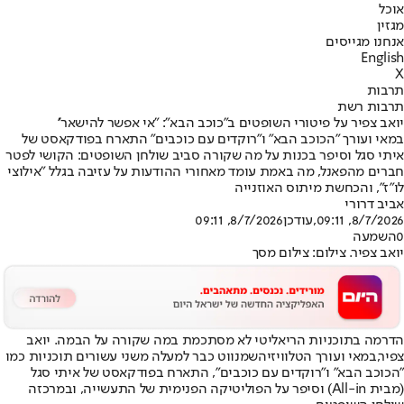
אוכל
מגזין
אנחנו מגייסים
English
X
תרבות
תרבות רשת
יואב צפיר על פיטורי השופטים ב"כוכב הבא": "אי אפשר להישאר''
במאי ועורך "הכוכב הבא" ו"רוקדים עם כוכבים" התארח בפודקאסט של
איתי סגל וסיפר בכנות על מה שקורה סביב שולחן השופטים: הקושי לפטר
חברים מהפאנל, מה באמת עומד מאחורי ההודעות על עזיבה בגלל "אילוצי
לו"ז", והכחשת מיתוס האוזנייה
אביב דרורי
8/7/2026, 09:11
,עודכן
8/7/2026, 09:11
0
השמעה
יואב צפיר. צילום: צילום מסך
הדרמה בתוכניות הריאליטי לא מסתכמת במה שקורה על הבמה. יואב
צפיר,
במאי ועורך הטלוויזיה
שמנווט כבר למעלה משני עשורים תוכניות כמו
"הכוכב הבא" ו
"רוקדים עם כוכבים"
, התארח בפודקאסט של איתי סגל
(מבית All-in) וסיפר על הפוליטיקה הפנימית של התעשייה, ובמרכזה