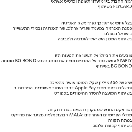
מה ההבדל בין מועדון תעופה וכרטיס אשראי?
בשיתוף FLYCARD
בצל איומי איראן: כך נערך משק האנרגיה
פסגת האנרגיה במעמד שגריר ארה"ב, שר האנרגיה ובכירי התעשייה
בישראל ובעולם
בשיתוף המכון הישראלי לאנרגיה ולסביבה
צובעים את הבית? אל תעשו את הטעות הזו
מומחה BG BOND עושה סדר על המדפים ומציג את מותג הצבע SIMPLY
בשיתוף BG BOND
שיא של 600 מיליון שקל: הטוטו עושה מהפיכה
יחסי הימור משופרים, הפקדות ב-Apple Pay ותשלום זכיות מיידי
בשיתוף המועצה להסדר ההימורים בספורט
הפרויקט החדש שמסקרן רוכשים בפתח תקווה
קבוצת אלמוג מציגה את פרויקט MALA: מגדלי הפרימיום האחרונים
בפתח תקווה
בשיתוף קבוצת אלמוג