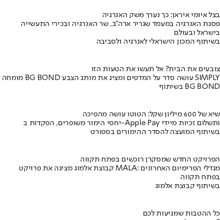
בצל איומי איראן: כך נערך משק האנרגיה
פסגת האנרגיה במעמד שגריר ארה"ב, שר האנרגיה ובכירי התעשייה
בישראל ובעולם
בשיתוף המכון הישראלי לאנרגיה ולסביבה
צובעים את הבית? אל תעשו את הטעות הזו
מומחה BG BOND עושה סדר על המדפים ומציג את מותג הצבע SIMPLY
בשיתוף BG BOND
שיא של 600 מיליון שקל: הטוטו עושה מהפיכה
יחסי הימור משופרים, הפקדות ב-Apple Pay ותשלום זכיות מיידי
בשיתוף המועצה להסדר ההימורים בספורט
הפרויקט החדש שמסקרן רוכשים בפתח תקווה
קבוצת אלמוג מציגה את פרויקט MALA: מגדלי הפרימיום האחרונים
בפתח תקווה
בשיתוף קבוצת אלמוג
כל ההטבות שמגיעות לכם