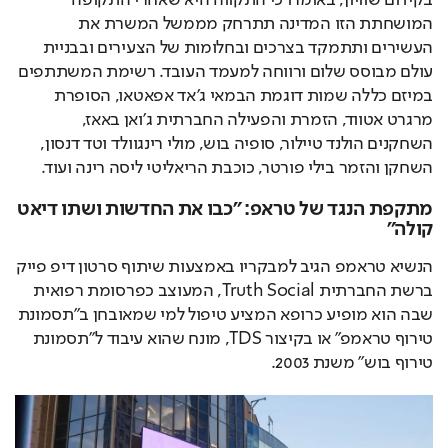
המושחתת הזו המדינה תתרחק מממשל המשרת את 
העשירים ותתמקד בצרכים ובחלומות של הצעירים ובבניית 
עולם מבוסס שלום ורווחה למעמד העובד. רשימת המשתתפים 
במיזם כללה שמות דוגמת הבמאי ג'אד אפאטאו, הסופרת 
מרגרט אטווד, הזמרת והפעילה החברתית ג'ואן באאז, 
השחקנים הולנד טיילור, סופיה בוש, מולי רינגוולד וטד דנסון, 
השחקן והזמר בילי פורטר, כוכבת הריאליטי ליסה רינה ועוד.
מתקפת הנגד של טראפ: "כבו את החדשות ושתו דיאט
קולה"
הנשיא טראמפ הגיב למבקריו באמצעות שיתוף סרטון דיפ פייק 
ברשת החברתית Truth Social, המעוצב כפרסומת רפואית 
שבה הוא מופיע כרופא המציע טיפול למי שמאובחן ב"תסמונת 
טירוף טראמפ" או בקיצור TDS, מונח שהוא עיבוד ל"תסמונת 
טירוף בוש" משנת 2003.