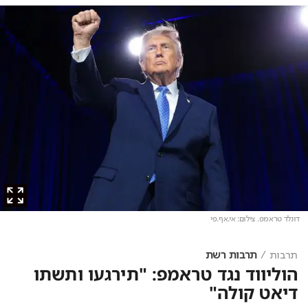
דונלד טראמפ
. צילום: אי.אף.פי
תרבות
תרבות רשת
הוליווד נגד טראמפ: "תירגעו ותשתו
דיאט קולה"