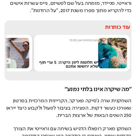
וראייטי. סניידר, מומחה בעל שם לפשיזם, גייס עשרות אישים 
כדי להקריא מתוך ספרו משנת 2017, "על הרודנות".
עוד כותרות
מערכת תיירות היום
|
15:09
מ
יש חלופות ליוון היקרה: 5 ערי חוף
ק
שלא ירוששו אתכם
ח
"מה שיקרה אינו בלתי נמנע"
השחקנית שרה ג'סיקה פארקר, הקריינית המרכזית בסרטון 
שאורכו כעשר דקות, הפצירה בציבור לפעול ולקבוע כיצד ייראו 
250 השנים הבאות של ארצות הברית.
השחקן מארק רופאלו הדגיש בשיחה עם וראייטי את הצורך 
בקידום שוויון, באומרו כי התקווה היא שאחרי התקופה 