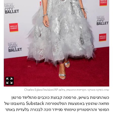
שרה ג'סיקה פארקר. הקריינית הראשית,
צילום: Charles Sykes/Invision/AP
כשהחגיגות בשיאן, פרסמה קבוצת כוכבים מהוליווד סרטון 
מחאה שהופץ באמצעות הפלטפורמה Substack בחשבונו של 
הסופר וההיסטוריון טימותי סניידר וזכה לבכורה בלעדית באתר 