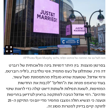
ניסה לנצל גם את החתונה של סוויפט וקלסי,
צילום: AP Photo/Ryan Murphy
בסרטון מוצגות  בין היתר דמויות בינה מלאכותית של רוברט 
דה נירו, שמתלונן על כעס מתמיד, וופי גולדברג, ג'וליה רוברטס, 
ורוזי אודונל, שטוענת שהיא סובלת מהתסמונת מעל עשור, 
בעוד טראמפ מנחה את ה"חולים" "לכבות את החדשות 
המזויפות, לשאת תפילות ולשתות דיאט קולה כדי לראות שינוי 
מדהים". רוזי אודונל הגיבה למתקפה בראיון לגרדיאן בחריפות 
וטענה כי הנשיא חולה ומצבו מחמיר מדי יום וכי התיקון ה-25 
לחוקה קיים בדיוק למטרות מסוג זה.