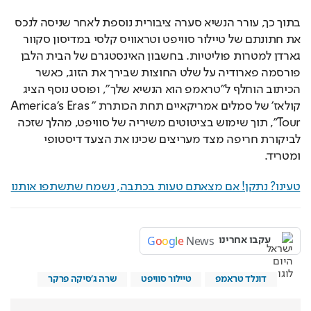
בתוך כך, עורר הנשיא סערה ציבורית נוספת לאחר שניסה לנכס 
את חתונתם של טיילור סוויפט וטראוויס קלסי במדיסון סקוור 
גארדן למטרות פוליטיות. בחשבון האינסטגרם של הבית הלבן 
פורסמה פארודיה על שלט החוצות שבירך את הזוג, כאשר 
הכיתוב הוחלף ל"טראמפ הוא הנשיא שלך", ופוסט נוסף הציג 
קולאז' של סמלים אמריקאיים תחת הכותרת "America's Eras 
Tour", תוך שימוש בציטוטים משיריה של סוויפט, מהלך שזכה 
לביקורת חריפה מצד מעריצים שכינו את הצעד דיסטופי 
ומטריד.
טעינו? נתקן! אם מצאתם טעות בכתבה, נשמח שתשתפו אותנו
G
o
o
g
l
e
News
עקבו אחרינו
דונלד טראמפ
טיילור סוויפט
שרה ג'סיקה פרקר