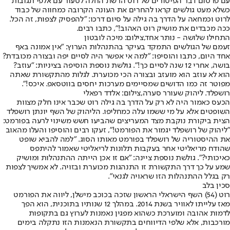
עם פרסום דבר הפיטורים של רוט הרשת החלה לסעור עם אלפי תגובות
כשלא מעט גולשים קראו להחרים את העונה הקרובה כמחווה של כבוד
לרוט וכמחאה על הדרך בה גילה על סיום דרכו: "להפסיק לצפות, זה הכל.
ככה מכבדים את מושיק רוט האהוב!", כתבו רבים.
התחילו שלושה - נותר אחד,צילום: מיכה לובטון
זעמם של הגולשים התמקד בעיקר בהתנהלות הערוץ: "אין אמונה באף
אחד היום, כתבו והוסיפו: "למה אי אפשר היה לסיים יפה ובצורה מכובדת?
בושה, אחרי 12 שנה לסיים כך!". גולשת נוספת הוסיפה בציניות: "עוזב?
הוא לא עוזב הוא מועזב ובצורה הכי מכוערת. לגלות מהתקשורת שאתה
מפוטר זה כמו הדושים שמסיימים מערכות יחסים בווטסאפ. איכס!".
רושפלד. ליהוק שעורר סערה,צילום: אלדד רפאלי
הכעס כאמור היה לא רק על הדרך בה גילה רוט שכבר אינו חלק מצוות
השופטים אלא על מי ששמו עלה כמחליפו. הליהוק של השף יונתן רושפלד
הצית ביקורת נוקבת מצד המעריצים שהביעו חשש משינוי לרעה בפורמט:
"ליהוק של רושפלד יגמור את הפורמט!", זעקו רבים והוסיפו והעלו מהאוב
את ההיסטוריה של רושפלד בפורמט מאותו הסוג. "למה להביא שופט
שהודח מריאליטי אחר בעקבות תלונות לריאליטי שאמור להיתפס
כאיכותי?". גולשת נוספת ציינה: "אם זו אכן הייתה ההתנהלות ומושיק
שמע על כך דרך התקשורת זו התנהגות מכוערת ובזויה. לא אמשיך לצפות
רק בגלל ההתנהלות הזו שראויה לגנאי".
סכין בלב
רוט (54) השף הישראלי הראשון שזכה בכוכב מישלן, ליווה את הפורמט
מאז עלייתו לאוויר בשנת 2014. במהלך 12 שנותיו בתוכנית, הוא הפך
לדמות אהובה ומוערכת כשהוא מפגין נאמנות לערוץ גם בתקופות
מורכבות, אלא שלפי הדיווחים בתקשורת הנאמנות הזו נתקלה בימים