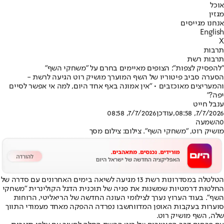
אוכל
מגזין
אנחנו מגייסים
English
X
תרבות
תרבות רשת
"להפסיק לצפות": הצופים מאיימים בחרם על "משחקי השף"
הסערה סביב פיטוריו של השף המוערך מושיק רוט הגיעה לרשת -
והמעריצים מאוכזבים • "אין אמונה באף אחד היום, למה אי אפשר לסיים
יפה?"
ענבל חייט
7/7/2026, 08:58
,עודכן
7/7/2026, 08:58
0
השמעה
מושיק רוט, "משחקי השף". צילום: צילום מסך
הטלטלה במסדרונות רשת 13 מגיעה לשיאה בימים האחרונים עם סדרה של
החלטות דרמטיות שמשנות את פניה של תוכנית הדגל הקולינרית "משחקי
השף". בעוד הערוץ נערך לצילומי העונה החדשה של הריאליטי, הרוחות
סוערות בעקבות האופן המדווח
שבו נפרדה ההפקה מאחד מעמודי התווך
שלה, השף מושיק רוט
.