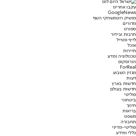
עקבו אחרינו
G
o
o
g
l
e
News
מושיק רוט
משחקי השף
מדורים
ספורט
תרבות ובידור
לייף סטייל
אוכל
תיירות
טכנולוגיה ומדע
הורוסקופ
ForReal
מגזין השבוע
דעות
חדשות בארץ
חדשות בעולם
פוליטי
ביטחוני
חינוך
בריאות
משפט
תחבורה
פוליטי-מדיני
כללי ומידע