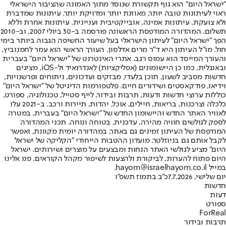
"ישראל היום" הוא גוף תקשורת שנוסד מתוך האמונה שהציבור הישראלי
ראוי לעיתונות טובה יותר, מאוזנת יותר ומדויקת יותר. עיתונות שמדברת
ולא צועקת. עיתונות אמינה, אובייקטיבית ועניינית. עיתונות אחרת וללא
תשלום. המהדורה המודפסת הראשונה פורסמה ב-30 ביולי 2007, וב-2010
הפך "ישראל היום" לעיתון הישראלי בעל שיעור החשיפה הגבוה ביותר בימי
חול. מו"ל העיתון היא ד"ר מרים אדלסון. העורך הראשי הוא עמר לחמנוביץ,
והעורך המייסד הוא עמוס רגב. אתרי האינטרנט של "ישראל היום" בעברית
ובאנגלית, כמו כן היישומונים (אפליקציות) לאנדרואיד ול-iOS, מציגים
חדשות מסביב לשעון, תוכן בלעדי, מבזקים ועדכונים, ניתוחים ופרשנויות,
וידיאו, פודקאסטים ושידורים חיים. פלטפורמות הדיגיטל של "ישראל היום"
כוללות ערוצי חדשות ודעות, תרבות ובידור, לייף סטייל, טכנולוגיה, ספורט,
כלכלה וצרכנות, בריאות, חיילים, אוכל, יהדות, תיירות ורכב. ב-2021 עלו
לאוויר האתר החדש והיישומון החדש של "ישראל היום" בעברית, במטרה
לספק לגולשים חוויה מהירה, עדכנית, בטוחה ונוחה. תכני המהדורה
המודפסת של העיתון זמינים גם באתר, במהדורה יומית מקוונת, ואפשר
לקבל אותם גם בניוזלטר. מועדון ההטבות הייחודי "הקליקה של ישראל
היום" מציע לגולשי האתר הנחות ומבצעים על מוצרים ושירותים. ישראל
היום פתוח להערות, לביקורת ולהצעות לשיפור מקהל הקוראים. פנו אלינו
במייל hayom@israelhayom.co.il.
יום שלישי, 7.7.2026
כ"ב בתמוז תשפ"ו
חדשות
דעות
ספורט
ForReal
תרבות ובידור