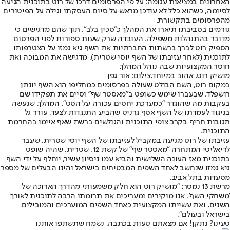
האחרונים במציאות עגומה: על פי הפרסומים דרכו של רוט בתוכנית הגיעה
לסיומה, כשהוא כלל לא עודכן מראש על סיום העסקתו וגילה על הפיטורים
מהפרסומים בתקשורת.
גורמים בסביבתו תיארו את המהלך כ"סכין בלב", תוך שהם מדגישים כי
מדובר בהתנהלות משפילה. העובדה שרק שעות ספורות לפני הפרסום
הספיק רוט לברך ברשתות החברתיות את השף גיא גמזו על הצטרפותו
לתוכנית (לאחר עזיבתו של השף יוסי שטרית), מדגישה את המבוכה ואת
חוסר המקצועיות שבה נוהל המהלך.
מושיק רוט. אהוב במיוחד,צילום: אור גפן
במקום רוט, השם הבולט שעולה בפרסומים כמחליפו הוא השף יונתן
רושפלד, שבעברו שימש כשופט ב"מאסטר שף" וסיים את תפקידו שם
בעקבות מה שהוגדר "כמערכת יחסים עכורה על הסט". המהלך, שנעשה
בניגוד לעמדתו של השף אסף גרניט שהביע התנגדות לצעד, עורר גל
תגובות חריף בקרב צופי התוכנית והגולשים ברשת שאף איימו בהחרמת
התוכנית.
עזיבתו של רוט מגיעה במקביל לעזיבתו של השף יוסי שטרית, שעבר
לריאליטי המתחרה "מאסטר שף" של קשת 12. שטרית, שהיה שופט
בתוכנית מאז העונה השלישית והביא עמו ניסיון עשיר, יוחלף על ידי השף
גיא גמזו שנחשב לאחד השפים המבטיחים בישראל והינו הבעלים של מספר
מסעדות בתל אביב.
מרשת 13 נמסר: "מושיק רוט הוא חלק משמעותי מהדרך הארוכה של
'משחקי השף'. אנו מוקירים ומעריכים את תרומתו הרבה לתוכנית לאורך
השנים, ואת עשייתו המקצועית כאחד השפים המוערכים והמובילים
בישראל ובעולם".
טעינו? נתקן! אם מצאתם טעות בכתבה, נשמח שתשתפו אותנו