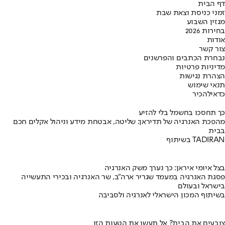
דף הבית
זמני כניסת וצאת שבת
מגזין השבוע
בחירות 2026
אודות
צור קשר
נבחרת הכתבים והפרשנים
מדיניות פרטיות
הצהרת נגישות
תנאי שימוש
כדאי
להכיר
כך תחסכו בחשמל בלי להזיע
מהפכת האנרגיה של תדיראן: שליטה, אבטחת מידע וניהול אקלים חכם
בבית
בשיתוף TADIRAN
בצל איומי איראן: כך נערך משק האנרגיה
פסגת האנרגיה במעמד שגריר ארה"ב, שר האנרגיה ובכירי התעשייה
בישראל ובעולם
בשיתוף המכון הישראלי לאנרגיה ולסביבה
צובעים את הבית? אל תעשו את הטעות הזו