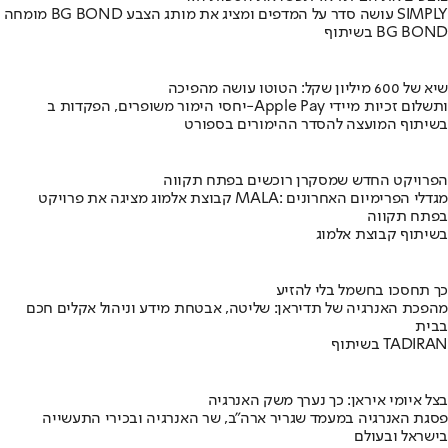
מומחה BG BOND עושה סדר על המדפים ומציג את מותג הצבע SIMPLY
בשיתוף BG BOND
שיא של 600 מיליון שקל: הטוטו עושה מהפיכה
יחסי הימור משופרים, הפקדות ב-Apple Pay ותשלום זכיות מיידי
בשיתוף המועצה להסדר ההימורים בספורט
הפרויקט החדש שמסקרן רוכשים בפתח תקווה
קבוצת אלמוג מציגה את פרויקט MALA: מגדלי הפרימיום האחרונים
בפתח תקווה
בשיתוף קבוצת אלמוג
כך תחסכו בחשמל בלי להזיע
מהפכת האנרגיה של תדיראן: שליטה, אבטחת מידע וניהול אקלים חכם
בבית
בשיתוף TADIRAN
בצל איומי איראן: כך נערך משק האנרגיה
פסגת האנרגיה במעמד שגריר ארה"ב, שר האנרגיה ובכירי התעשייה
בישראל ובעולם