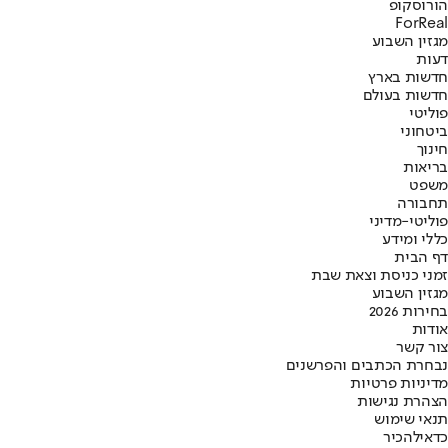
הורוסקופ
ForReal
מגזין השבוע
דעות
חדשות בארץ
חדשות בעולם
פוליטי
ביטחוני
חינוך
בריאות
משפט
תחבורה
פוליטי-מדיני
כללי ומידע
דף הבית
זמני כניסת וצאת שבת
מגזין השבוע
בחירות 2026
אודות
צור קשר
נבחרת הכתבים והפרשנים
מדיניות פרטיות
הצהרת נגישות
תנאי שימוש
כדאי
להכיר