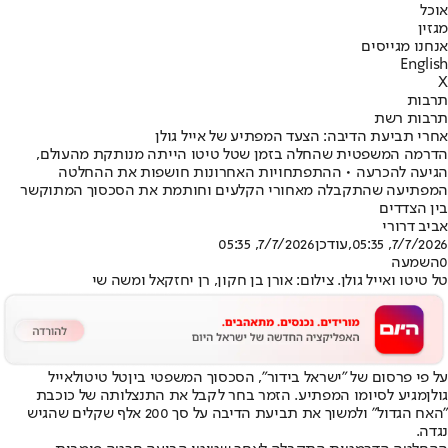
אוכל
מגזין
אנחנו מגייסים
English
X
תרבות
תרבות רשת
אחרי תביעת הדיבה: הצעד המפתיע של אייל גולן
הדרמה המשפטית שהחלה בזמן שטל טיטו הייתה מנותקת מהעולם,
הגיעה להכרעה • ההתפתחויות האחרונות חושפות את ההחלטה
המפתיעה שהתקבלה מאחורי הקלעים וחותמת את הסכסוך המתוקשר
בין הצדדים
אביב דרורי
7/7/2026, 05:35
,עודכן
7/7/2026, 05:35
0
השמעה
טל טיטו ואייל גולן. צילום: אורן בן חקון, רן יחזקאל ומשה שי
על פי פרסום של "ישראל בידור", הסכסוך המשפטי בין
טל טיטו
ל
אייל
גולן
מגיע לסיומו המפתיע. הזמר בחר לקבל את התנצלותה של כוכבת
"
האח הגדול
" ולמשוך את תביעת הדיבה על סך 200 אלף שקלים שהגיש
נגדה.