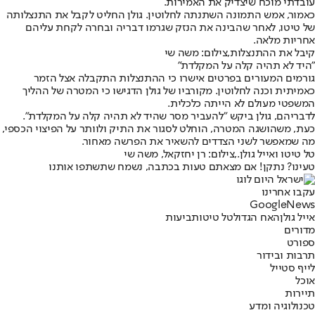
עובדתי מוכח שיצדיק את האמירות.
כאמור, אמש התמונה השתנתה לחלוטין. גולן החליט לקבל את התנצלותה
של טיטו, לאחר שהבינה את הנזק שגרמו דבריה ובחרה לקחת עליהם
אחריות מלאה.
קיבל את ההתנצלות,צילום: משה שי
"היד לא תהיה קלה על המקלדת"
גורמים המעורים בפרטים אישרו כי ההתנצלות התקבלה אצל הזמר
כאמיתית וכנה לחלוטין. מקורביו של גולן הדגישו כי המטרה של ההליך
המשפטי מעולם לא הייתה כלכלית.
לדבריהם, גולן ביקש "להעביר מסר שהיד לא תהיה קלה על המקלדת".
כעת, משהושגה המטרה, הוחלט לסגור את התיק ולוותר על הפיצוי הכספי,
מה שמאפשר לשני הצדדים להשאיר את הפרשה מאחור.
טל טיטו ואייל גולן.,צילום: רן יחזקאל, משה שי
טעינו? נתקן! אם מצאתם טעות בכתבה, נשמח שתשתפו אותנו
עקבו אחרינו
G
o
o
g
l
e
News
אייל גולן
האח הגדול
טל טיטו
תביעות
מדורים
ספורט
תרבות ובידור
לייף סטייל
אוכל
תיירות
טכנולוגיה ומדע