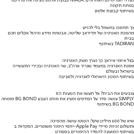
קבוצת אלמוג מציגה את פרויקט MALA: מגדלי הפרימיום האחרונים
בפתח תקווה
בשיתוף קבוצת אלמוג
כך תחסכו בחשמל בלי להזיע
מהפכת האנרגיה של תדיראן: שליטה, אבטחת מידע וניהול אקלים חכם
בבית
בשיתוף TADIRAN
בצל איומי איראן: כך נערך משק האנרגיה
פסגת האנרגיה במעמד שגריר ארה"ב, שר האנרגיה ובכירי התעשייה
בישראל ובעולם
בשיתוף המכון הישראלי לאנרגיה ולסביבה
צובעים את הבית? אל תעשו את הטעות הזו
מומחה BG BOND עושה סדר על המדפים ומציג את מותג הצבע SIMPLY
בשיתוף BG BOND
שיא של 600 מיליון שקל: הטוטו עושה מהפיכה
יחסי הימור משופרים, הפקדות ב-Apple Pay ותשלום זכיות מיידי
בשיתוף המועצה להסדר ההימורים בספורט