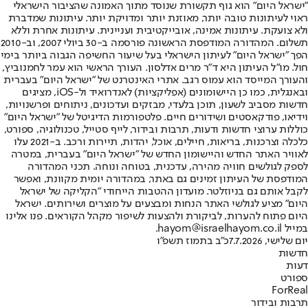
"ישראל היום" הוא גוף תקשורת שנוסד מתוך האמונה שהציבור הישראלי
ראוי לעיתונות טובה יותר, מאוזנת יותר ומדויקת יותר. עיתונות שמדברת
ולא צועקת. עיתונות אמינה, אובייקטיבית ועניינית. עיתונות אחרת וללא
תשלום. המהדורה המודפסת הראשונה פורסמה ב-30 ביולי 2007, וב-2010
הפך "ישראל היום" לעיתון הישראלי בעל שיעור החשיפה הגבוה ביותר בימי
חול. מו"ל העיתון היא ד"ר מרים אדלסון. העורך הראשי הוא עמר לחמנוביץ,
והעורך המייסד הוא עמוס רגב. אתרי האינטרנט של "ישראל היום" בעברית
ובאנגלית, כמו כן היישומונים (אפליקציות) לאנדרואיד ול-iOS, מציגים
חדשות מסביב לשעון, תוכן בלעדי, מבזקים ועדכונים, ניתוחים ופרשנויות,
וידיאו, פודקאסטים ושידורים חיים. פלטפורמות הדיגיטל של "ישראל היום"
כוללות ערוצי חדשות ודעות, תרבות ובידור, לייף סטייל, טכנולוגיה, ספורט,
כלכלה וצרכנות, בריאות, חיילים, אוכל, יהדות, תיירות ורכב. ב-2021 עלו
לאוויר האתר החדש והיישומון החדש של "ישראל היום" בעברית, במטרה
לספק לגולשים חוויה מהירה, עדכנית, בטוחה ונוחה. תכני המהדורה
המודפסת של העיתון זמינים גם באתר, במהדורה יומית מקוונת, ואפשר
לקבל אותם גם בניוזלטר. מועדון ההטבות הייחודי "הקליקה של ישראל
היום" מציע לגולשי האתר הנחות ומבצעים על מוצרים ושירותים. ישראל
היום פתוח להערות, לביקורת ולהצעות לשיפור מקהל הקוראים. פנו אלינו
במייל hayom@israelhayom.co.il.
יום שלישי, 7.7.2026
כ"ב בתמוז תשפ"ו
חדשות
דעות
ספורט
ForReal
תרבות ובידור