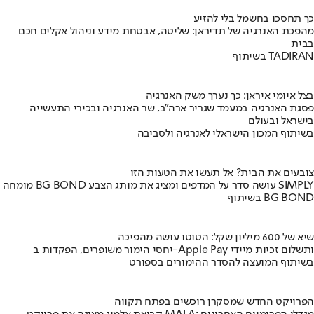
כך תחסכו בחשמל בלי להזיע
מהפכת האנרגיה של תדיראן: שליטה, אבטחת מידע וניהול אקלים חכם
בבית
בשיתוף TADIRAN
בצל איומי איראן: כך נערך משק האנרגיה
פסגת האנרגיה במעמד שגריר ארה"ב, שר האנרגיה ובכירי התעשייה
בישראל ובעולם
בשיתוף המכון הישראלי לאנרגיה ולסביבה
צובעים את הבית? אל תעשו את הטעות הזו
מומחה BG BOND עושה סדר על המדפים ומציג את מותג הצבע SIMPLY
בשיתוף BG BOND
שיא של 600 מיליון שקל: הטוטו עושה מהפיכה
יחסי הימור משופרים, הפקדות ב-Apple Pay ותשלום זכיות מיידי
בשיתוף המועצה להסדר ההימורים בספורט
הפרויקט החדש שמסקרן רוכשים בפתח תקווה