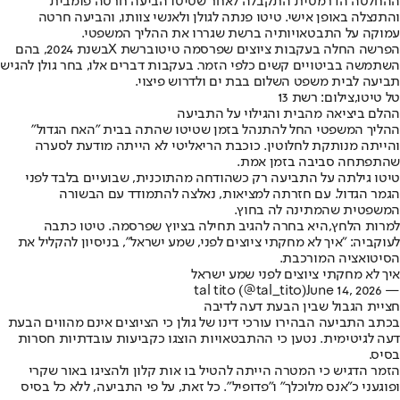
ההחלטה הדרמטית התקבלה לאחר שטיטו הביעה חרטה פומבית
והתנצלה באופן אישי. טיטו פנתה לגולן ולאנשי צוותו, והביעה חרטה
עמוקה על התבטאויותיה ברשת שגררו את ההליך המשפטי.
הפרשה החלה בעקבות ציוצים שפרסמה טיטו
ברשת X
בשנת 2024, בהם
השתמשה בביטויים קשים כלפי הזמר. בעקבות דברים אלו, בחר גולן להגיש
תביעה לבית משפט השלום בבת ים ולדרוש פיצוי.
טל טיטו,צילום: רשת 13
ההלם ביציאה מהבית והגילוי על התביעה
ההליך המשפטי החל להתנהל בזמן שטיטו שהתה בבית "האח הגדול"
והייתה מנותקת לחלוטין. כוכבת הריאליטי לא הייתה מודעת לסערה
שהתפתחה סביבה בזמן אמת.
טיטו גילתה על התביעה רק כשהודחה מהתוכנית, שבועיים בלבד לפני
הגמר הגדול. עם חזרתה למציאות, נאלצה להתמודד עם הבשורה
המשפטית שהמתינה לה בחוץ.
למרות הלחץ,
היא בחרה להגיב תחילה בציוץ שפרסמה
. טיטו כתבה
לעוקביה: "איך לא מחקתי ציוצים לפני, שמע ישראל", בניסיון להקליל את
הסיטואציה המורכבת.
איך לא מחקתי ציוצים לפני שמע ישראל
June 14, 2026
— tal tito (@tal_tito)
חציית הגבול שבין הבעת דעה לדיבה
בכתב התביעה הבהירו עורכי דינו של גולן כי הציוצים אינם מהווים הבעת
דעה לגיטימית
. נטען כי ההתבטאויות הוצגו כקביעות עובדתיות חסרות
בסיס.
הזמר הדגיש כי המטרה הייתה להטיל בו אות קלון ולהציגו באור שקרי
ופוגעני כ"אנס מלוכלך" ו"פדופיל". כל זאת, על פי התביעה, ללא כל בסיס