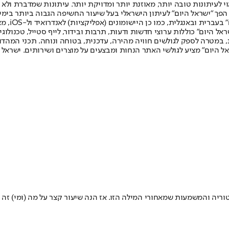
לעיתונות טובה יותר, מאוזנת יותר ומדויקת יותר. עיתונות שמדברת ולא צ
שלום. המהדורה המודפסת הראשונה פורסמה ב-30 ביולי 2007, וב-2010 הפך "ישראל היום" לעיתון הישראלי בעל שי
לחמנוביץ,
ל היום" כוללות ערוצי חדשות ודעות, תרבות ובידור, לייף סטייל, טכנולוגיה
ברית, במטרה לספק לגולשים חוויה מהירה, עדכנית, בטוחה ונוחה. תכני המה
ל היום" מציע לגולשי האתר הנחות ומבצעים על מוצרים ושירותים. ישראל 
וריה והמשמעות שמאחורי המילה הזו. אז הנה שיעור קצר על מה (ומי) זה 