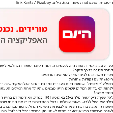
חיפושית השבע (פרת משה רבנו). צילום: Erik Karits / Pixabay
סערה סביב אמירה אחת היא לפעמים הזדמנות טובה לעצור רגע ולשאול שאלה
לעורר תגובה כל כך חזקה?
מפרת משה רבנו לכינוי גנאי להומואים וטרנסים
חיפושית עם נקודות שחורות
לזהות. לא בדיוק המקום שממנו היינו מצפים שתיוולד אחת המילים הטעונו
תמיד אישה?
ז'אק שארְל דיפְרַנוּאַה נולד ב-23 באוגוסט 1931, בפריז. מאוד מוקדם בחייו היה ברור לו משהו שהחברה סביבו לא ידעה כיצד להכיל: "כילד בן ארבע ידעתי שאני שונה. הייתי בעצם ילדה, אבל אף אחד לא ראה את זה".
כילד הוא החל ללבוש פאות ושמלות, ובגיל ההתבגרות קיבל את הכינוי ש
לאזרח הצרפתי הראשון שעבר ניתוח לשינוי מין במרוקו, אצל ד"ר ז'ורז' בורו.