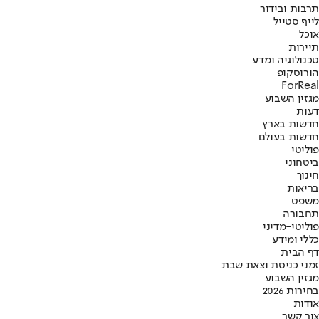
תרבות ובידור
לייף סטייל
אוכל
תיירות
טכנולוגיה ומדע
הורוסקופ
ForReal
מגזין השבוע
דעות
חדשות בארץ
חדשות בעולם
פוליטי
ביטחוני
חינוך
בריאות
משפט
תחבורה
פוליטי-מדיני
כללי ומידע
דף הבית
זמני כניסת וצאת שבת
מגזין השבוע
בחירות 2026
אודות
צור קשר