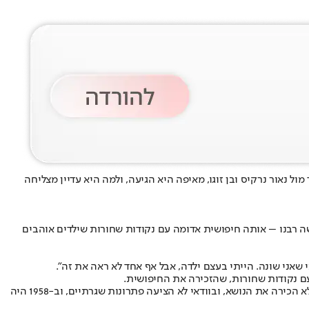
נאור נרקיס ובן זוגו, מאיפה היא הגיעה, ולמה היא עדיין מצליחה
מו כינוי גנאי, אבל המקור שלה רחוק מאוד מהמשמעות שקיבלה כאן. בצרפתית, Coccinelle פירושו פרת משה רבנו – אותה חיפושית אדומה עם נקודות שחורות שילדים אוהבים
ם נקודות שחורות, שהזכירה את החיפושית.
משפחתו תמכה בו ועודדה אותו לבצע את השינוי הגדול: להפוך מבן לבת. ב-1952 הוא החל לקחת הורמונים, בתקופה שבה הרפואה המודרנית כמעט לא הכירה את הנושא, ובוודאי לא הציעה פתרונות שגרתיים, וב-1958 היה