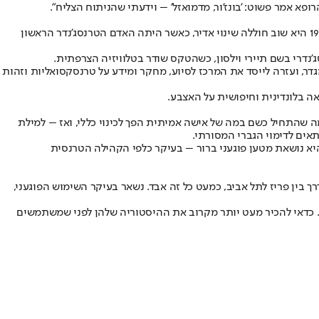
א אמר פשוט: 'בונז'ור, מדמואזל' – וידעתי שהניתוח הצליח".
בעקבות דיפרנואה תיקנה צרפת את חוקיה כדי לאפשר שינוי פרטים בתעודות לידה לאחר ניתוח שינוי מין – ודיפרנואה שינתה את שמה החוקי. ב-1960 היא שוב חוללה שינוי אדיר, כאשר היתה האדם הטרנסג’נדר הראשון
ה שמבקשים ניתוחי שינוי מגדר, ועזרה לייסד את המרכז לסיוע, מחקר ומידע על טרנסקסואליות וזהות
ה בלונדינית וחיפושית על האצבע.
ג, מה שהתחיל כשם במה של אישה אמיתית הפך לכינוי כללי, ואז – למילת
אים לדימוי הגברי המסורתי.
יא נושאת מטען פוגעני ברור – בעיקר כלפי הקהילה הטרנסית
 בין פריז לתל אביב, כמעט כל זה אבד. נשאר בעיקר השימוש הפוגעני,
ע. כדאי להכיר מעט יותר מקרוב את ההיסטוריה שלהן לפני שמשתמשים