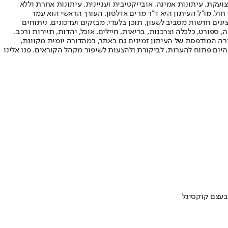
ועקת. עיתונות אמינה, אובייקטיבית ועניינית. עיתונות אחרת וללא
עור החשיפה הגבוה ביותר בימי חול. מו"ל העיתון היא ד"ר מרים אדלסון. העורך הראשי הוא עמר
 והעורך המייסד הוא עמוס רגב. אתרי האינטרנט של "ישראל היום" בעברית ובאנגלית, כמו כן היישומונים (אפליקציות) לאנדרואיד ול-iOS, מציגים חדשות מסביב לשעון, תוכן בלעדי, מבזקים ועדכונים, ניתוחים
, ספורט, כלכלה וצרכנות, בריאות, חיילים, אוכל, יהדות, תיירות ורכב.
דורה המודפסת של העיתון זמינים גם באתר, במהדורה יומית מקוונת,
היום פתוח להערות, לביקורת ולהצעות לשיפור מקהל הקוראים. פנו אלינו
בעצם קוקסינל