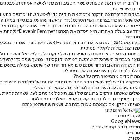
"ד"ר בורו תיקן את הטעות שעשה הטבע, והפכתי לאישה אמיתית, מבפנים ומב
כדת ישו וצרפת
שנישואיו הוכרו בצרפת, ואף הטרנסג’נדר הראשון שהושא בכנסייה במינו
לאחר שנישואיה הראשונים הסתיימו בגירושים, נישאה שוב לרקדן פרגוואי בשם מריו קוסטה ב-1963, ואחרי מותו ב-1977 נישאה בשלישית לפעיל טרנסג'נדרי בשם תייר
יחד עם בעלה ה
מגדרית.
באוגוסט 2022 חגגה גוגל את יום הולדתה ה-91 של דיפרנואה, שמתה כמעט 16 שנים קודם, עם
מפורצת גבולות לקללה עסיסית
בשנות ה-60 הגיעו סיפורה והופעותיה של קוקסינל גם לישראל, ו
גנאי. בעברית הישראלית שימשה המילה "קוקסינל" במשך שנים כדי להעליב ט
זו הנקודה החשובה: דוד אמנם טען מאוחר יותר שהשתמש במילה במשמעות ש
והלהט"בית. לכן השימוש בה אינו ניטרלי.
מה לומדים מהסיפור הזה על שפה?
המקרה הזה מלמד משהו רחב יותר על מחזור החיים של מילים: חיפושית בצרפ
ואיתו שכבה עבה של בורות לגבי מי ומה שמאחורי המילה.
מילים שאנחנו זורקים ברגעים של זעם, תסכול או סתם לעג, עשויות להיו
בהן באופן שגורם לתגובות קשות אפילו מאלו שניסינו לעורר.
טעינו? נתקן! אם מצאתם טעות בכתבה, נשמח שתשתפו אותנו
עקבו אחרינו
G
o
o
g
l
e
News
מרדכי דוד
קוקסינל
שורטס
מדורים
ספורט