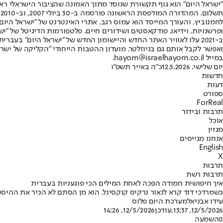
"ישראל היום" הוא גוף תקשורת שנוסד מתוך האמונה שהציבור הישראלי ראוי 
ת
ופרשנויות, וידיאו, פודקאסטים ושידורים חיים. פלטפורמות הדיגיטל של "ישרא
ב-2021 עלו לאוויר האתר החדש והיישומון החדש של "ישראל היום" בע
ואפשר לקבל אותם גם בניוזלטר. מועדון ההטבות הייחודי "הקליקה של ישרא
במייל hayom@israelhayom.co.il.
יום שלישי, 12.5.2026
כ"ה באייר תשפ"ו
חדשות
דעות
ספורט
ForReal
תרבות ובידור
אוכל
מגזין
אנחנו מגייסים
English
X
תרבות
תרבות רשת
איך חיפושית חמודה הפכה לאחת המילים הכי פוגעניות בעברית
כשמרדכי דוד קרא לנאור נרקיס קוקסינל, הוא מן הסתם לא הכיר את ההיסט
עידו אבניאל
מערכת היום פלוס
12/5/2026, 13:37
,עודכן
12/5/2026, 14:26
0
השמעה