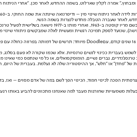
חוץ," אמרה ז’קלין שארלוט, בשמה ההחדש, לאחר מכן. "אחרי הניתוח הרופ
 החדש, לאחר שעברה הטבלה מחדש לנצרות בשמה הנשי.
י וילסון, כשהטקס שודר בטלוויזיה הצרפתית.
אחרון, היא ייסדה את הארגון "Devenir Femme" (להיות אישה), שנועד לספק תמיכה רגשית ומעשית לאל
Doodle מיוחד
: תרשים של דמותה בפרווה כחולה עם פא
השם החל לשמש בעברית ככינוי לנשים טרנסיות. אלא שכמו שקורה לא פעם בסלנ
רנסג'נדרים, גברים נשיים, הומוסקסואלים, או כל מי שנתפס כמי שאינו מת
ל "פחדן" או "חלש", אך ההיסטוריה שלה לא נעלמת. בעברית של היום, ה
תית הפכה לכינוי חמוד, הכינוי הפך לשם במה של אדם מסוים – ואז, בדרך
ת בעלות משמעויות שחורגות מעבר למה שאנחנו מתכוונים להביע באותו רג