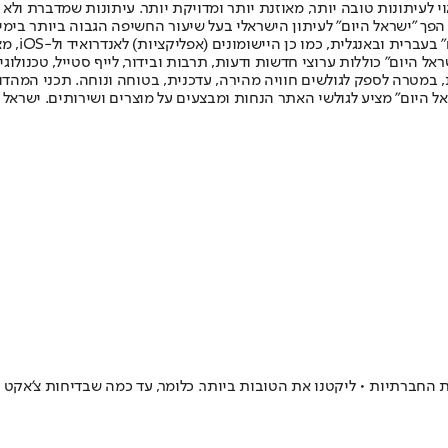
לעיתונות טובה יותר, מאוזנת יותר ומדויקת יותר. עיתונות שמדברת ולא צ
שלום. המהדורה המודפסת הראשונה פורסמה ב-30 ביולי 2007, וב-2010 הפך "ישראל היום" לעיתון הישראלי בעל שי
לחמנוביץ,
ל היום" כוללות ערוצי חדשות ודעות, תרבות ובידור, לייף סטייל, טכנולוגיה
ברית, במטרה לספק לגולשים חוויה מהירה, עדכנית, בטוחה ונוחה. תכני המה
ל היום" מציע לגולשי האתר הנחות ומבצעים על מוצרים ושירותים. ישראל 
החברתיות • ליקטנו את הטובות ביותר. כלומר, עד כמה שבדיחות צ'אקט נו