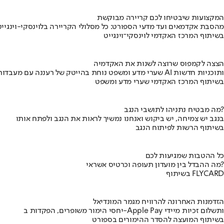
המקצועות שיבטיחו לכם קריירה מבוקשת
מהסבת אקדמאים ועד מדעי הספורט: כל מסלולי הקריירה בלוינסקי-וינגייט
בשיתוף המרכז האקדמי לוינסקי־וינגייט
הצצה לקמפוס שרוצה לשנות את האקדמיה
שערי מדע ומשפט נוחת בהייטק של רעננה עם מעבדות AI ותוכניות חדשות
בשיתוף המרכז האקדמי שערי מדע ומשפט
מה מבטיח נתניהו לתושבי הנגב?
בנגב יש צמיחה, יש ביקוש ואנחנו נמשיך לראות את הנגב ולפתח אותו
בשיתוף הרשות לפיתוח הנגב
כל ההטבות שמגיעות לכם
מה ההבדל בין מועדון תעופה וכרטיס אשראי?
בשיתוף FLYCARD
הזדמנות האחרונה להרוויח מגמר המונדיאל
יחסי הימור משופרים, הפקדות ב-Apple Pay ותשלום זכיות מיידי
בשיתוף המועצה להסדר ההימורים בספורט