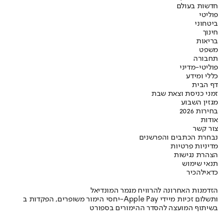
חדשות בעולם
פוליטי
ביטחוני
חינוך
בריאות
משפט
תחבורה
פוליטי-מדיני
כללי ומידע
דף הבית
זמני כניסת וצאת שבת
מגזין השבוע
בחירות 2026
אודות
צור קשר
נבחרת הכתבים והפרשנים
מדיניות פרטיות
הצהרת נגישות
תנאי שימוש
כדאי
להכיר
הזדמנות האחרונה להרוויח מגמר המונדיאל
יחסי הימור משופרים, הפקדות ב-Apple Pay ותשלום זכיות מיידי
בשיתוף המועצה להסדר ההימורים בספורט