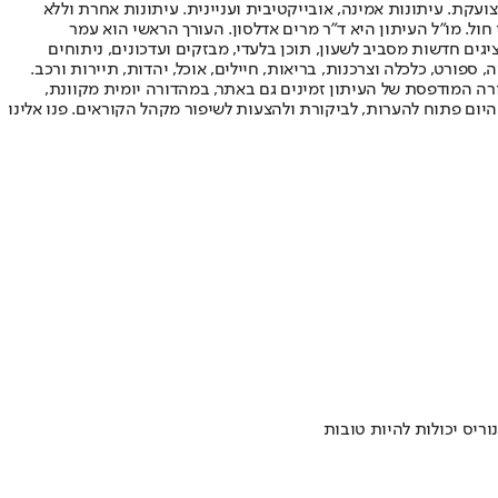
ועקת. עיתונות אמינה, אובייקטיבית ועניינית. עיתונות אחרת וללא
עור החשיפה הגבוה ביותר בימי חול. מו"ל העיתון היא ד"ר מרים אדלסון. העורך הראשי הוא עמר
 והעורך המייסד הוא עמוס רגב. אתרי האינטרנט של "ישראל היום" בעברית ובאנגלית, כמו כן היישומונים (אפליקציות) לאנדרואיד ול-iOS, מציגים חדשות מסביב לשעון, תוכן בלעדי, מבזקים ועדכונים, ניתוחים
, ספורט, כלכלה וצרכנות, בריאות, חיילים, אוכל, יהדות, תיירות ורכב.
דורה המודפסת של העיתון זמינים גם באתר, במהדורה יומית מקוונת,
היום פתוח להערות, לביקורת ולהצעות לשיפור מקהל הקוראים. פנו אלינו
ריס יכולות להיות טובות