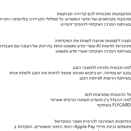
המקצועות שיבטיחו לכם קריירה מבוקשת
מהסבת אקדמאים ועד מדעי הספורט: כל מסלולי הקריירה בלוינסקי-וינגייט
בשיתוף המרכז האקדמי לוינסקי־וינגייט
הצצה לקמפוס שרוצה לשנות את האקדמיה
שערי מדע ומשפט נוחת בהייטק של רעננה עם מעבדות AI ותוכניות חדשות
בשיתוף המרכז האקדמי שערי מדע ומשפט
מה מבטיח נתניהו לתושבי הנגב?
בנגב יש צמיחה, יש ביקוש ואנחנו נמשיך לראות את הנגב ולפתח אותו
בשיתוף הרשות לפיתוח הנגב
כל ההטבות שמגיעות לכם
מה ההבדל בין מועדון תעופה וכרטיס אשראי?
בשיתוף FLYCARD
הזדמנות האחרונה להרוויח מגמר המונדיאל
יחסי הימור משופרים, הפקדות ב-Apple Pay ותשלום זכיות מיידי