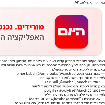
צ'אק נוריס. צילום: AP
כאילו הקיום שלנו לא מספיק קשה בשבועות האחרונים, השחקן ואמן הלחי
דבר מותו, הן החלו לצוץ ברשתות החברתיות כמו פטריות אחרי הגשם ולנו י
צ׳אק נוריס לא מת, הוא נפטר מהעולם
— עומר בבאי omer babai (@omerbabai)
March 20, 2026
צ'אק נוריס מת, כך אישר צ'אק נוריס לתקשורת
March 20, 2026
— Yair Brill (@yairbrill)
צ׳אק נוריס לא מת, הוא איפשר לעולם להמשיך לחיות
March 20, 2026
— polylife (@polylife3)
צ'אק נוריס לא עלה לגן עדן, גן עדן עלה אליו
— איצטבגרכת (@itztabegarehet)
March 20, 2026
צ'אק נוריס הלך לעולמו בגיל 86. הלוויתו לא תצא, הוא ייצא ממנה.