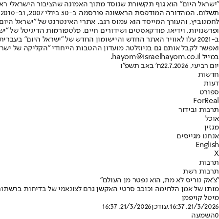
"ישראל היום" הוא גוף תקשורת שנוסד מתוך האמונה שהציבור הישראלי ראוי 
ת
ופרשנויות, וידיאו, פודקאסטים ושידורים חיים. פלטפורמות הדיגיטל של "ישרא
ב-2021 עלו לאוויר האתר החדש והיישומון החדש של "ישראל היום" בע
ואפשר לקבל אותם גם בניוזלטר. מועדון ההטבות הייחודי "הקליקה של ישרא
במייל hayom@israelhayom.co.il.
יום רביעי, 22.7.2026
ח' באב תשפ"ו
חדשות
דעות
ספורט
ForReal
תרבות ובידור
אוכל
מגזין
אנחנו מגייסים
English
X
תרבות
תרבות רשת
"צ'אק נוריס לא מת, הוא נפטר מן העולם"
מותו של אמן הלחימה וכוכב סרטי האקשן גרם לצונאמי של בדיחות ברשתות 
מיטל קויפמן
21/3/2026, 16:37
,עודכן
21/3/2026, 16:37
0
השמעה