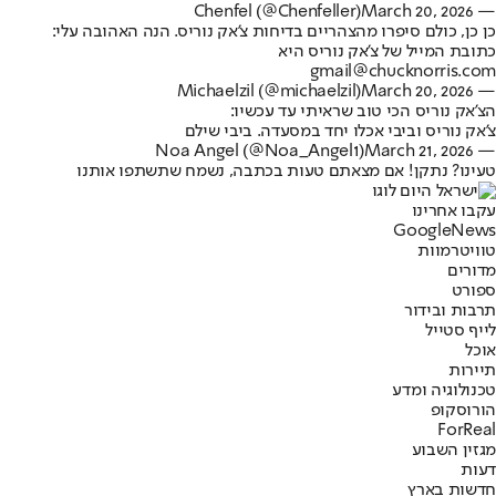
March 20, 2026
— Chenfel (@Chenfeller)
כן כן, כולם סיפרו מהצהריים בדיחות צ'אק נוריס. הנה האהובה עלי:
כתובת המייל של צ'אק נוריס היא
gmail@chucknorris.com
March 20, 2026
— Michaelzil (@michaelzil)
הצ'אק נוריס הכי טוב שראיתי עד עכשיו:
צ'אק נוריס וביבי אכלו יחד במסעדה. ביבי שילם
March 21, 2026
— Noa Angel (@Noa_Angel1)
טעינו? נתקן! אם מצאתם טעות בכתבה, נשמח שתשתפו אותנו
עקבו אחרינו
G
o
o
g
l
e
News
טוויטר
מוות
מדורים
ספורט
תרבות ובידור
לייף סטייל
אוכל
תיירות
טכנולוגיה ומדע
הורוסקופ
ForReal
מגזין השבוע
דעות
חדשות בארץ