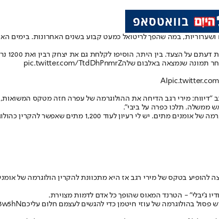
ערוריות, במה שהפך לריטואל כמעט קבוע בשנים האחרונות. בימים האחרונ
בין היתר, הוסיפו לקלחת גם את יצחק רבין ואת 1200 נרצחי טבח 7 באוקטובר.
אחר תמונה שנמצאה באלבום שלה
pic.twitter.com/TtdDhPnmrZ
pic.twitter.c
ב "דיווח: מירי רגב הדיחה את ההולוגרמה של עפרה חזה מטקס המשואות,
ש ממשלה. תלכו כפרה על ביבי".
עיון לעוד 1,200 מתים שאפשר להקרין כהולוגרמה של קהל
פסול בהולוגרמה של עוזי חיטמן כדי להגשים לעצמם חלום עליכם
u3w5hN