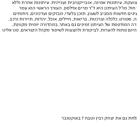
ועקת. עיתונות אמינה, אובייקטיבית ועניינית. עיתונות אחרת וללא
עור החשיפה הגבוה ביותר בימי חול. מו"ל העיתון היא ד"ר מרים אדלסון. העורך הראשי הוא עמר
 והעורך המייסד הוא עמוס רגב. אתרי האינטרנט של "ישראל היום" בעברית ובאנגלית, כמו כן היישומונים (אפליקציות) לאנדרואיד ול-iOS, מציגים חדשות מסביב לשעון, תוכן בלעדי, מבזקים ועדכונים, ניתוחים
, ספורט, כלכלה וצרכנות, בריאות, חיילים, אוכל, יהדות, תיירות ורכב.
דורה המודפסת של העיתון זמינים גם באתר, במהדורה יומית מקוונת,
היום פתוח להערות, לביקורת ולהצעות לשיפור מקהל הקוראים. פנו אלינו