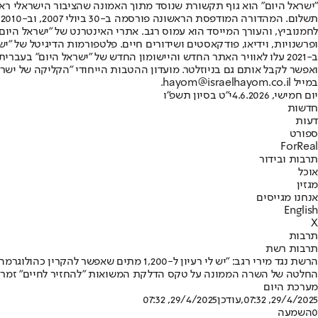
"ישראל היום" הוא גוף תקשורת שנוסד מתוך האמונה שהציבור הישראלי ראוי 
ת
ופרשנויות, וידיאו, פודקאסטים ושידורים חיים. פלטפורמות הדיגיטל של "ישרא
ב-2021 עלו לאוויר האתר החדש והיישומון החדש של "ישראל היום" בע
ואפשר לקבל אותם גם בניוזלטר. מועדון ההטבות הייחודי "הקליקה של ישרא
במייל hayom@israelhayom.co.il.
יום חמישי, 4.6.2026
י"ט בסיון תשפ"ו
חדשות
דעות
ספורט
ForReal
תרבות ובידור
אוכל
מגזין
אנחנו מגייסים
English
X
תרבות
תרבות רשת
הרשת נגד מירי רגב: "יש לי רעיון ל-1,200 מתים שאפשר להקרין כהולוגרמה"
החלטה של השרה הממונה על טקס הדלקת המשואות "להחזיר לחיים" זמרים מנוחים באמצעות AI לא עברה בשתיקה • בין היתר, הגולשים הכניסו לק
מערכת היום
29/4/2025, 07:32
,עודכן
29/4/2025, 07:32
0
השמעה