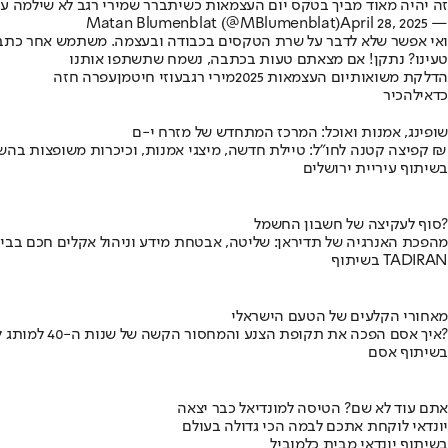
זה יהיה מאוד מביך בטקס יום העצמאות כשיתברר שמירי רגב לא שילמה על מנוי ל-AI, אז באמצע השיר שלה עפרה חזה תעשה פרסומת לפלטפורמה
April 28, 2025
— Matan Blumenblat (@MBlumenblat)
ואי אפשר שלא לדבר על שרת הטקסים בכבודה ובעצמה. משתמש אחר כתב: "
טעינו? נתקן! אם מצאתם טעות בכתבה, נשמח שתשתפו אותנו
הדלקת משואות
יום העצמאות 2025
מירי רגב
עוזי חיטמן
עפרה חזה
כדאי
להכיר
שופינג, אמנות ואוכל: המרכז המתחדש של מזרח י-ם
קפיצה קטנה לחו"ל: טיילת חדשה, מיצגי אמנות, וכיכרות משופצות בהשקעה של 100 מיליון ₪
בשיתוף עיריית ירושלים
סוף לעקיצה של חשבון החשמל?
מהפכת האנרגיה של תדיראן: שליטה, אבטחת מידע וניהול אקלים חכם בבי
בשיתוף TADIRAN
מאחורי הקלעים של הטעם הישראלי
איך אסם הפכה את תקופת הצנע והמחסור הקשה של שנות ה-40 למותג לאומי?
בשיתוף אסם
אתם עוד לא שם? הטיסה למונדיאל כבר יצאה
יונדאי לוקחת אתכם לבמה הכי גדולה בעולם
בשיתוף יונדאי מבית כלמוביל