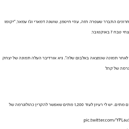
ים התברר שעפרה חזה, עוזי חיטמן, שושנה דמארי וג'ו עמאר, "יקומו
 לאחר תמונה שנמצאה באלבום שלה". גיא אורדיבר העלה תמונה של יצחק
גולשת אחרת התייחסה לקורבנות טבח 7 באוקטובר וכתבה "אף אחד לא רוצה להופיע בטקס של מירי רגב אז היא מתכוונת להקרין הולוגרמה של אומנים מתים. יש לי רעיון לעוד 1,200 מתים שאפשר להקרין כהולוגרמה של
pic.twitter.com/YPL6