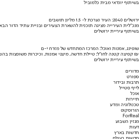
בשיתוף יונדאי מבית כלמוביל
ירושלים 2040: העיר נערכת ל- 1.5 מליון תושבים
מנכ"לית העירייה מציגה תוכנית להשארת הצעירים ובניית עתיד הדור הבא
בשיתוף עיריית ירושלים
שופינג, אמנות ואוכל: המרכז המתחדש של מזרח י-ם
קפיצה קטנה לחו"ל: טיילת חדשה, מיצגי אמנות, וכיכרות משופצות בהשקעה של 100 מיליון ₪
בשיתוף עיריית ירושלים
מדורים
ספורט
תרבות ובידור
לייף סטייל
אוכל
תיירות
טכנולוגיה ומדע
הורוסקופ
ForReal
מגזין השבוע
דעות
חדשות בארץ
חדשות בעולם