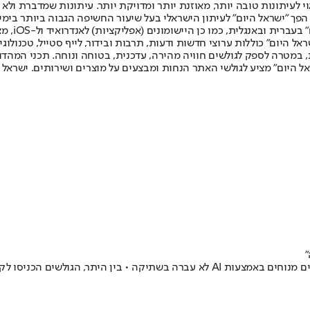
לעיתונות טובה יותר, מאוזנת יותר ומדויקת יותר. עיתונות שמדברת ולא צ
שלום. המהדורה המודפסת הראשונה פורסמה ב-30 ביולי 2007, וב-2010 הפך "ישראל היום" לעיתון הישראלי בעל שי
לחמנוביץ,
ל היום" כוללות ערוצי חדשות ודעות, תרבות ובידור, לייף סטייל, טכנולוגיה
ברית, במטרה לספק לגולשים חוויה מהירה, עדכנית, בטוחה ונוחה. תכני המה
ל היום" מציע לגולשי האתר הנחות ומבצעים על מוצרים ושירותים. ישראל 
לחת גם את יצחק רבין וטבח 7 באוקטובר