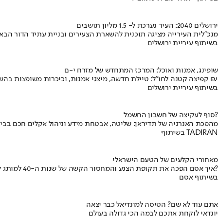
ירושלים 2040: העיר נערכת ל- 1.5 מליון תושבים
מנכ"לית העירייה מציגה תוכנית להשארת הצעירים ובניית עתיד הדור הבא
בשיתוף עיריית ירושלים
שופינג, אמנות ואוכל: המרכז המתחדש של מזרח י-ם
קפיצה קטנה לחו"ל: טיילת חדשה, מיצגי אמנות, וכיכרות משופצות בהשקעה של 100 מיליון ₪
בשיתוף עיריית ירושלים
סוף לעקיצה של חשבון החשמל?
מהפכת האנרגיה של תדיראן: שליטה, אבטחת מידע וניהול אקלים חכם בבי
בשיתוף TADIRAN
מאחורי הקלעים של הטעם הישראלי
איך אסם הפכה את תקופת הצנע והמחסור הקשה של שנות ה-40 למותג לאומי?
בשיתוף אסם
אתם עוד לא שם? הטיסה למונדיאל כבר יצאה
יונדאי לוקחת אתכם לבמה הכי גדולה בעולם