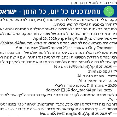
מירי רגב. צילום: אורן בן חקון
טקס הדלקת המשואות שצפוי להתקיים מחר (רביעי) גרר לא מעט סקנדלים וש
לתחיה" באמצעות AI
כדי להופיע באירוע
.
המגיבים ברשתות החברתיו לא נשארו אדישים להחלטה התמוהה והביעו את דעתם על הצעד. 
דיווח: מירי רגב הדיחה את ההולוגרמה של עופרה חזה מטקס המשואות ל
— אמיר שפרלינג (@ShperlingAmir)
April 29, 2025
עוד אורח מפתיע צפוי להופיע בטקס המשואות באמצעות AI
om/XoKzwdAf8w
— Guy Ordever גיא אורדיבר (@GuyOrdever)
April 28, 2025
אמיר שפרלינג העלה תמונה של עפרה חזה ז"ל לצד שלט של רחוב קפלן וכת
רבין בטקס הדלקת המשואות וכתב "די להסית נגד נתניהו, עם יירצח פה רא
אף אחד לא רוצה להופיע בטקס של מירי רגב אז היא מתכוונת להקרין הולוגרמה של אומנים מתים. יש לי ר
April 27, 2025
— Nefolet (@Nefolet)
לו"ז טקס משואות:
20:20 - עופרה חזה ב-AI
20:25 - עוזי חיטמן ב-AI
20:30 - שחזור 7.10 בסגנון סטודיו ג'יבלי
April 28, 2025
— dorzach ❎️ (@dor_zach)
קהל".
דור צח בנה לו"ז לטקס והוא כולל, מלבד הולוגרמות, "שחזור 7.10 בסגנון סטודיו ג'יבלי" - הטרנד המאוס שהופך כל אדם לדמות מצוירת.
פרסום ראשון: המשטרה חוקרת אם מקורביה של השרה מירי רגב עשו שימוש 
April 27, 2025
— 💜Molani🎗️ (@Ch4ng3dB1o)